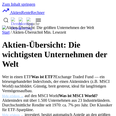
Zum Inhalt springen
AktienRente
Rechner
Start
/ Aktien-Übersicht
4 Min. Lesezeit
Aktien-Übersicht: Die
wichtigsten Unternehmen der
Welt
Wer in einen
ETF
Was ist ETF?
Exchange Traded Fund — ein
börsengehandelter Indexfonds, der einen Aktienindex (z.B. MSCI
World) nachbildet. Günstig, breit gestreut, ideal für langfristigen
Vermögensaufbau.
auf den
MSCI World
Was ist MSCI World?
Mehr erfahren →
Aktienindex mit über 1.500 Unternehmen aus 23 Industrieländern.
Durchschnittliche Rendite seit 1970: ca. 7% pro Jahr. Der Klassiker
für ETF-Sparpläne.
investiert, besitzt automatisch Anteile an den größten
Mehr erfahren →