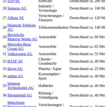
25
SAP SE
Software
Deutschland
ca. 280 Mr
Industrie /
26
Siemens AG
Deutschland
ca. 160 Mr
Technologie
Versicherungen /
27
Allianz SE
Deutschland
ca. 120 Mr
Finanzen
Deutsche Telekom
28
Telekommunikation
Deutschland
ca. 140 Mr
AG
Bayerische
29
Automobile
Deutschland
ca. 60 Mrd
Motoren Werke AG
Mercedes-Benz
30
Automobile
Deutschland
ca. 65 Mrd
Group AG
31
Volkswagen AG
Automobile
Deutschland
ca. 55 Mrd
Chemie /
32
BASF SE
Deutschland
ca. 40 Mrd
Grundstoffe
33
Bayer AG
Pharma / Agrar
Deutschland
ca. 25 Mrd
Konsumgüter /
34
adidas AG
Deutschland
ca. 40 Mrd
Sport
Infineon
35
Halbleiter
Deutschland
ca. 40 Mrd
Technologies AG
Rüstung /
36
Rheinmetall AG
Deutschland
ca. 40 Mrd
Verteidigung
Münchener
Versicherungen /
37
Rückversicherungs-
Deutschland
ca. 75 Mrd