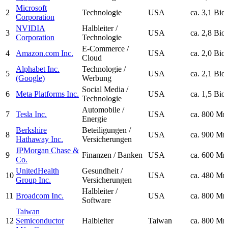
Microsoft
2
Technologie
USA
ca. 3,1 Bi
Corporation
NVIDIA
Halbleiter /
3
USA
ca. 2,8 Bi
Corporation
Technologie
E-Commerce /
4
Amazon.com Inc.
USA
ca. 2,0 Bi
Cloud
Alphabet Inc.
Technologie /
5
USA
ca. 2,1 Bi
(Google)
Werbung
Social Media /
6
Meta Platforms Inc.
USA
ca. 1,5 Bi
Technologie
Automobile /
7
Tesla Inc.
USA
ca. 800 Mr
Energie
Berkshire
Beteiligungen /
8
USA
ca. 900 Mr
Hathaway Inc.
Versicherungen
JPMorgan Chase &
9
Finanzen / Banken
USA
ca. 600 Mr
Co.
UnitedHealth
Gesundheit /
10
USA
ca. 480 Mr
Group Inc.
Versicherungen
Halbleiter /
11
Broadcom Inc.
USA
ca. 800 Mr
Software
Taiwan
12
Semiconductor
Halbleiter
Taiwan
ca. 800 Mr