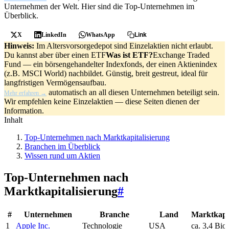
Unternehmen der Welt. Hier sind die Top-Unternehmen im
Überblick.
X
LinkedIn
WhatsApp
Link
Hinweis:
Im Altersvorsorgedepot sind Einzelaktien nicht erlaubt.
Du kannst aber über einen
ETF
Was ist ETF?
Exchange Traded
Fund — ein börsengehandelter Indexfonds, der einen Aktienindex
(z.B. MSCI World) nachbildet. Günstig, breit gestreut, ideal für
langfristigen Vermögensaufbau.
automatisch an all diesen Unternehmen beteiligt sein.
Mehr erfahren →
Wir empfehlen keine Einzelaktien — diese Seiten dienen der
Information.
Inhalt
Top-Unternehmen nach Marktkapitalisierung
Branchen im Überblick
Wissen rund um Aktien
Top-Unternehmen nach
Marktkapitalisierung
#
#
Unternehmen
Branche
Land
Marktkapit
1
Apple Inc.
Technologie
USA
ca. 3,4 Bi