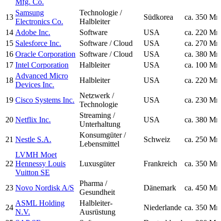
Mfg. Co.
Samsung
Technologie /
13
Südkorea
ca. 350 Mr
Electronics Co.
Halbleiter
14
Adobe Inc.
Software
USA
ca. 220 Mr
15
Salesforce Inc.
Software / Cloud
USA
ca. 270 Mr
16
Oracle Corporation
Software / Cloud
USA
ca. 380 Mr
17
Intel Corporation
Halbleiter
USA
ca. 100 Mr
Advanced Micro
18
Halbleiter
USA
ca. 220 Mr
Devices Inc.
Netzwerk /
19
Cisco Systems Inc.
USA
ca. 230 Mr
Technologie
Streaming /
20
Netflix Inc.
USA
ca. 380 Mr
Unterhaltung
Konsumgüter /
21
Nestle S.A.
Schweiz
ca. 250 Mr
Lebensmittel
LVMH Moet
22
Hennessy Louis
Luxusgüter
Frankreich
ca. 350 Mr
Vuitton SE
Pharma /
23
Novo Nordisk A/S
Dänemark
ca. 450 Mr
Gesundheit
ASML Holding
Halbleiter-
24
Niederlande
ca. 350 Mr
N.V.
Ausrüstung