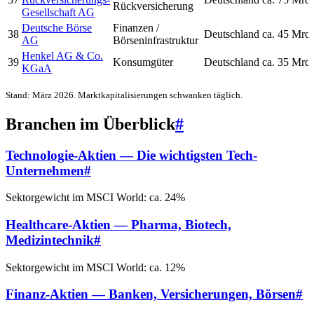
Rückversicherung
Gesellschaft AG
Deutsche Börse
Finanzen /
38
Deutschland
ca. 45 Mrd
AG
Börseninfrastruktur
Henkel AG & Co.
39
Konsumgüter
Deutschland
ca. 35 Mrd
KGaA
Stand: März 2026. Marktkapitalisierungen schwanken täglich.
Branchen im Überblick
#
Technologie-Aktien — Die wichtigsten Tech-
Unternehmen
#
Sektorgewicht im MSCI World: ca. 24%
Healthcare-Aktien — Pharma, Biotech,
Medizintechnik
#
Sektorgewicht im MSCI World: ca. 12%
Finanz-Aktien — Banken, Versicherungen, Börsen
#