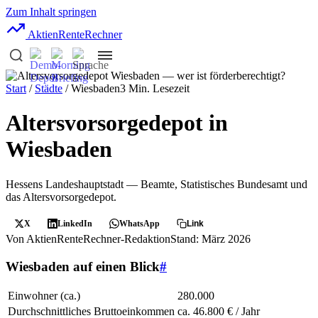
Zum Inhalt springen
AktienRente
Rechner
Start
/
Städte
/ Wiesbaden
3 Min. Lesezeit
Altersvorsorgedepot in
Wiesbaden
Hessens Landeshauptstadt — Beamte, Statistisches Bundesamt und
das Altersvorsorgedepot.
X
LinkedIn
WhatsApp
Link
Von AktienRenteRechner-Redaktion
Stand: März 2026
Wiesbaden auf einen Blick
#
Einwohner (ca.)
280.000
Durchschnittliches Bruttoeinkommen
ca. 46.800 € / Jahr