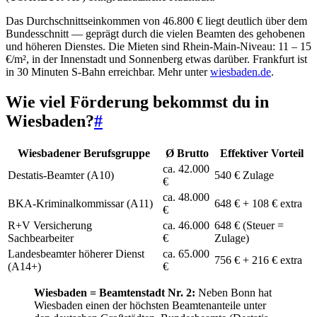
Das Durchschnittseinkommen von 46.800 € liegt deutlich über dem
Bundesschnitt — geprägt durch die vielen Beamten des gehobenen
und höheren Dienstes. Die Mieten sind Rhein-Main-Niveau: 11 – 15
€/m², in der Innenstadt und Sonnenberg etwas darüber. Frankfurt ist
in 30 Minuten S-Bahn erreichbar. Mehr unter
wiesbaden.de
.
Wie viel Förderung bekommst du in
Wiesbaden?
#
Wiesbadener Berufsgruppe
Ø Brutto
Effektiver Vorteil
ca. 42.000
Destatis-Beamter (A10)
540 € Zulage
€
ca. 48.000
BKA-Kriminalkommissar (A11)
648 € + 108 € extra
€
R+V Versicherung
ca. 46.000
648 € (Steuer =
Sachbearbeiter
€
Zulage)
Landesbeamter höherer Dienst
ca. 65.000
756 € + 216 € extra
(A14+)
€
Wiesbaden = Beamtenstadt Nr. 2:
Neben Bonn hat
Wiesbaden einen der höchsten Beamtenanteile unter