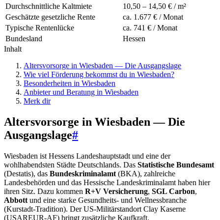
Durchschnittliche Kaltmiete
10,50 – 14,50 € / m²
Geschätzte gesetzliche Rente
ca. 1.677 € / Monat
Typische Rentenlücke
ca. 741 € / Monat
Bundesland
Hessen
Inhalt
Altersvorsorge in Wiesbaden — Die Ausgangslage
Wie viel Förderung bekommst du in Wiesbaden?
Besonderheiten in Wiesbaden
Anbieter und Beratung in Wiesbaden
Merk dir
Altersvorsorge in Wiesbaden — Die
Ausgangslage
#
Wiesbaden ist Hessens Landeshauptstadt und eine der
wohlhabendsten Städte Deutschlands. Das
Statistische Bundesamt
(Destatis), das
Bundeskriminalamt
(BKA), zahlreiche
Landesbehörden und das Hessische Landeskriminalamt haben hier
ihren Sitz. Dazu kommen
R+V Versicherung
,
SGL Carbon
,
Abbott
und eine starke Gesundheits- und Wellnessbranche
(Kurstadt-Tradition). Der US-Militärstandort Clay Kaserne
(USAREUR-AF) bringt zusätzliche Kaufkraft.