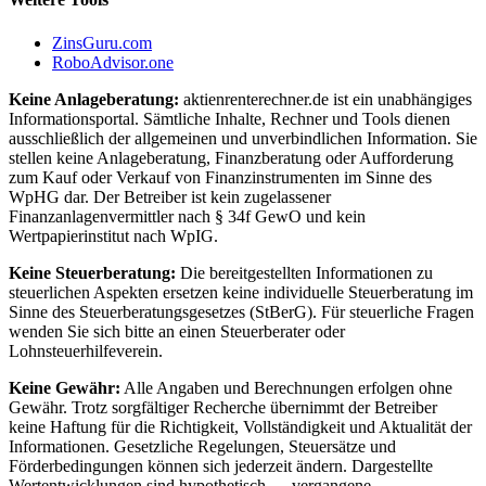
ZinsGuru.com
RoboAdvisor.one
Keine Anlageberatung:
aktienrenterechner.de ist ein unabhängiges
Informationsportal. Sämtliche Inhalte, Rechner und Tools dienen
ausschließlich der allgemeinen und unverbindlichen Information. Sie
stellen keine Anlageberatung, Finanzberatung oder Aufforderung
zum Kauf oder Verkauf von Finanzinstrumenten im Sinne des
WpHG dar. Der Betreiber ist kein zugelassener
Finanzanlagenvermittler nach § 34f GewO und kein
Wertpapierinstitut nach WpIG.
Keine Steuerberatung:
Die bereitgestellten Informationen zu
steuerlichen Aspekten ersetzen keine individuelle Steuerberatung im
Sinne des Steuerberatungsgesetzes (StBerG). Für steuerliche Fragen
wenden Sie sich bitte an einen Steuerberater oder
Lohnsteuerhilfeverein.
Keine Gewähr:
Alle Angaben und Berechnungen erfolgen ohne
Gewähr. Trotz sorgfältiger Recherche übernimmt der Betreiber
keine Haftung für die Richtigkeit, Vollständigkeit und Aktualität der
Informationen. Gesetzliche Regelungen, Steuersätze und
Förderbedingungen können sich jederzeit ändern. Dargestellte
Wertentwicklungen sind hypothetisch — vergangene