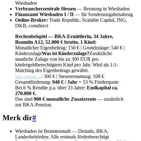
Wiesbaden
Verbraucherzentrale Hessen
— Beratung in Wiesbaden
Finanzamt Wiesbaden I / II
— für Sonderausgabenabzug
Online-Broker:
Trade Republic, Scalable Capital, ING,
DKB, comdirect
Rechenbeispiel — BKA-Ermittlerin, 34 Jahre,
Beamtin A12, 52.000 € brutto, 1 Kind:
Monatlicher Eigenbeitrag: 150 € | Grundzulage: 540 € |
Kinderzulage
Was ist Kinderzulage?
Zusätzliche
staatliche Zulage von bis zu 300 EUR pro
kindergeldberechtigtem Kind pro Jahr. Wird als 1:1-
Matching des Eigenbeitrags gewährt.
: 300 € | Steuererstattung: 108 €
Mehr erfahren →
Gesamtförderung:
948 € / Jahr
= 53 % Förderquote
Bei 6 % Rendite p.a. über 33 Jahre:
Endkapital ca.
270.000 €
.
Das sind
900 € monatliche Zusatzrente
— zusätzlich
zur BKA-Pension.
Merk dir
#
Wiesbaden ist Beamtenstadt — Destatis, BKA,
Landesbehörden: Alle erstmals förderberechtigt