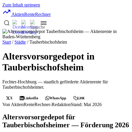
Zum Inhalt springen
AktienRente
Rechner
Start
/
Städte
/ Tauberbischofsheim
Altersvorsorgedepot in
Tauberbischofsheim
Fechter-Hochburg — staatlich geförderte Aktienrente für
Tauberbischofsheimer.
X
LinkedIn
WhatsApp
Link
Von AktienRenteRechner-Redaktion
Stand: Mai 2026
Altersvorsorgedepot für
Tauberbischofsheimer — Förderung 2026