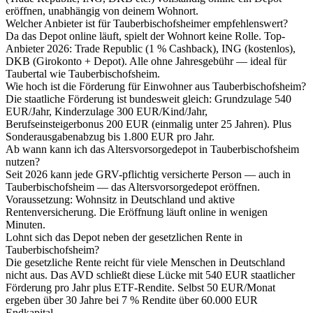
eröffnen, unabhängig von deinem Wohnort.
Welcher Anbieter ist für Tauberbischofsheimer empfehlenswert?
Da das Depot online läuft, spielt der Wohnort keine Rolle. Top-
Anbieter 2026: Trade Republic (1 % Cashback), ING (kostenlos),
DKB (Girokonto + Depot). Alle ohne Jahresgebühr — ideal für
Taubertal wie Tauberbischofsheim.
Wie hoch ist die Förderung für Einwohner aus Tauberbischofsheim?
Die staatliche Förderung ist bundesweit gleich: Grundzulage 540
EUR/Jahr, Kinderzulage 300 EUR/Kind/Jahr,
Berufseinsteigerbonus 200 EUR (einmalig unter 25 Jahren). Plus
Sonderausgabenabzug bis 1.800 EUR pro Jahr.
Ab wann kann ich das Altersvorsorgedepot in Tauberbischofsheim
nutzen?
Seit 2026 kann jede GRV-pflichtig versicherte Person — auch in
Tauberbischofsheim — das Altersvorsorgedepot eröffnen.
Voraussetzung: Wohnsitz in Deutschland und aktive
Rentenversicherung. Die Eröffnung läuft online in wenigen
Minuten.
Lohnt sich das Depot neben der gesetzlichen Rente in
Tauberbischofsheim?
Die gesetzliche Rente reicht für viele Menschen in Deutschland
nicht aus. Das AVD schließt diese Lücke mit 540 EUR staatlicher
Förderung pro Jahr plus ETF-Rendite. Selbst 50 EUR/Monat
ergeben über 30 Jahre bei 7 % Rendite über 60.000 EUR
Endkapital.