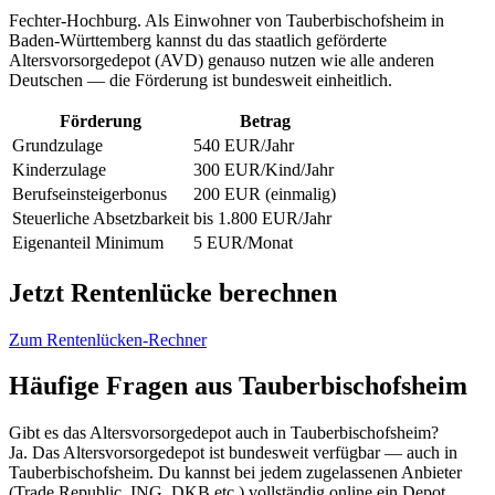
Fechter-Hochburg. Als Einwohner von Tauberbischofsheim in
Baden-Württemberg kannst du das staatlich geförderte
Altersvorsorgedepot (AVD) genauso nutzen wie alle anderen
Deutschen — die Förderung ist bundesweit einheitlich.
Förderung
Betrag
Grundzulage
540 EUR/Jahr
Kinderzulage
300 EUR/Kind/Jahr
Berufseinsteigerbonus
200 EUR (einmalig)
Steuerliche Absetzbarkeit
bis 1.800 EUR/Jahr
Eigenanteil Minimum
5 EUR/Monat
Jetzt Rentenlücke berechnen
Zum Rentenlücken-Rechner
Häufige Fragen aus Tauberbischofsheim
Gibt es das Altersvorsorgedepot auch in Tauberbischofsheim?
Ja. Das Altersvorsorgedepot ist bundesweit verfügbar — auch in
Tauberbischofsheim. Du kannst bei jedem zugelassenen Anbieter
(Trade Republic, ING, DKB etc.) vollständig online ein Depot