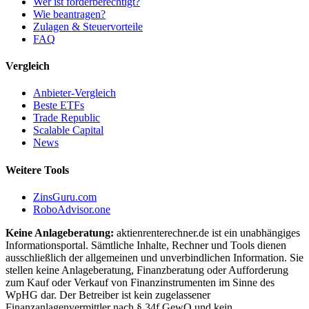
Wer ist förderberechtigt?
Wie beantragen?
Zulagen & Steuervorteile
FAQ
Vergleich
Anbieter-Vergleich
Beste ETFs
Trade Republic
Scalable Capital
News
Weitere Tools
ZinsGuru.com
RoboAdvisor.one
Keine Anlageberatung:
aktienrenterechner.de ist ein unabhängiges
Informationsportal. Sämtliche Inhalte, Rechner und Tools dienen
ausschließlich der allgemeinen und unverbindlichen Information. Sie
stellen keine Anlageberatung, Finanzberatung oder Aufforderung
zum Kauf oder Verkauf von Finanzinstrumenten im Sinne des
WpHG dar. Der Betreiber ist kein zugelassener
Finanzanlagenvermittler nach § 34f GewO und kein