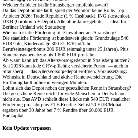
Welcher Anbieter ist für Strausberger empfehlenswert?
Da das Depot online läuft, spielt der Wohnort keine Rolle. Top-
Anbieter 2026: Trade Republic (1 % Cashback), ING (kostenlos),
DKB (Girokonto + Depot). Alle ohne Jahresgebühr — ideal für
Berliner Umland wie Strausberg.
Wie hoch ist die Förderung für Einwohner aus Strausberg?
Die staatliche Förderung ist bundesweit gleich: Grundzulage 540
EUR/Jahr, Kinderzulage 300 EUR/Kind/Jahr,
Berufseinsteigerbonus 200 EUR (einmalig unter 25 Jahren). Plus
Sonderausgabenabzug bis 1.800 EUR pro Jahr.
Ab wann kann ich das Altersvorsorgedepot in Strausberg nutzen?
Seit 2026 kann jede GRV-pflichtig versicherte Person — auch in
Strausberg — das Altersvorsorgedepot eröffnen. Voraussetzung:
Wohnsitz in Deutschland und aktive Rentenversicherung. Die
Eröffnung läuft online in wenigen Minuten.
Lohnt sich das Depot neben der gesetzlichen Rente in Strausberg?
Die gesetzliche Rente reicht für viele Menschen in Deutschland
nicht aus. Das AVD schließt diese Lücke mit 540 EUR staatlicher
Förderung pro Jahr plus ETF-Rendite. Selbst 50 EUR/Monat
ergeben über 30 Jahre bei 7 % Rendite über 60.000 EUR
Endkapital.
Kein Update verpassen