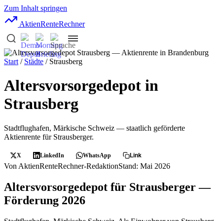
Zum Inhalt springen
AktienRente
Rechner
Start
/
Städte
/ Strausberg
Altersvorsorgedepot in
Strausberg
Stadtflughafen, Märkische Schweiz — staatlich geförderte
Aktienrente für Strausberger.
X
LinkedIn
WhatsApp
Link
Von AktienRenteRechner-Redaktion
Stand: Mai 2026
Altersvorsorgedepot für Strausberger —
Förderung 2026