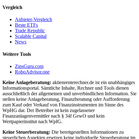
Vergleich
Anbieter-Vergleich
Beste ETFs
Trade Republic
Scalable Capital
News
Weitere Tools
ZinsGuru.com
RoboAdvisor.one
Keine Anlageberatung:
aktienrenterechner.de ist ein unabhängiges
Informationsportal. Sämtliche Inhalte, Rechner und Tools dienen
ausschließlich der allgemeinen und unverbindlichen Information. Sie
stellen keine Anlageberatung, Finanzberatung oder Aufforderung
zum Kauf oder Verkauf von Finanzinstrumenten im Sinne des
WpHG dar. Der Betreiber ist kein zugelassener
Finanzanlagenvermittler nach § 34f GewO und kein
Wertpapierinstitut nach WpIG.
Keine Steuerberatung:
Die bereitgestellten Informationen zu
steuerlichen Aspekten ersetzen keine individuelle Steuerberatung im