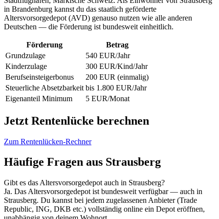
Stadtflughafen, Märkische Schweiz. Als Einwohner von Strausberg
in Brandenburg kannst du das staatlich geförderte
Altersvorsorgedepot (AVD) genauso nutzen wie alle anderen
Deutschen — die Förderung ist bundesweit einheitlich.
Förderung
Betrag
Grundzulage
540 EUR/Jahr
Kinderzulage
300 EUR/Kind/Jahr
Berufseinsteigerbonus
200 EUR (einmalig)
Steuerliche Absetzbarkeit
bis 1.800 EUR/Jahr
Eigenanteil Minimum
5 EUR/Monat
Jetzt Rentenlücke berechnen
Zum Rentenlücken-Rechner
Häufige Fragen aus Strausberg
Gibt es das Altersvorsorgedepot auch in Strausberg?
Ja. Das Altersvorsorgedepot ist bundesweit verfügbar — auch in
Strausberg. Du kannst bei jedem zugelassenen Anbieter (Trade
Republic, ING, DKB etc.) vollständig online ein Depot eröffnen,
unabhängig von deinem Wohnort.