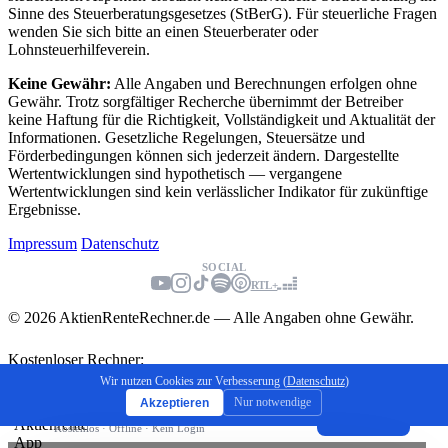
Sinne des Steuerberatungsgesetzes (StBerG). Für steuerliche Fragen
wenden Sie sich bitte an einen Steuerberater oder
Lohnsteuerhilfeverein.
Keine Gewähr:
Alle Angaben und Berechnungen erfolgen ohne
Gewähr. Trotz sorgfältiger Recherche übernimmt der Betreiber
keine Haftung für die Richtigkeit, Vollständigkeit und Aktualität der
Informationen. Gesetzliche Regelungen, Steuersätze und
Förderbedingungen können sich jederzeit ändern. Dargestellte
Wertentwicklungen sind hypothetisch — vergangene
Wertentwicklungen sind kein verlässlicher Indikator für zukünftige
Ergebnisse.
Impressum
Datenschutz
SOCIAL
RTL+
© 2026 AktienRenteRechner.de — Alle Angaben ohne Gewähr.
Kostenloser Rechner:
Endkapital berechnen
Wir nutzen Cookies zur Verbesserung (
Datenschutz
)
Nur notwendige
Akzeptieren
Jetzt berechnen
Aktienrente App
×
Installieren
Kostenlos · Offline · Kein Login
⇧