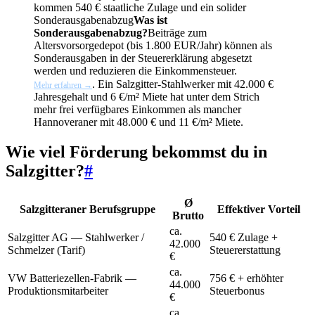
kommen 540 € staatliche Zulage und ein solider
Sonderausgabenabzug
Was ist
Sonderausgabenabzug?
Beiträge zum
Altersvorsorgedepot (bis 1.800 EUR/Jahr) können als
Sonderausgaben in der Steuererklärung abgesetzt
werden und reduzieren die Einkommensteuer.
. Ein Salzgitter-Stahlwerker mit 42.000 €
Mehr erfahren →
Jahresgehalt und 6 €/m² Miete hat unter dem Strich
mehr frei verfügbares Einkommen als mancher
Hannoveraner mit 48.000 € und 11 €/m² Miete.
Wie viel Förderung bekommst du in
Salzgitter?
#
Ø
Salzgitteraner Berufsgruppe
Effektiver Vorteil
Brutto
ca.
Salzgitter AG — Stahlwerker /
540 € Zulage +
42.000
Schmelzer (Tarif)
Steuererstattung
€
ca.
VW Batteriezellen-Fabrik —
756 € + erhöhter
44.000
Produktionsmitarbeiter
Steuerbonus
€
ca.