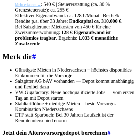
: 540 € | Steuererstattung (ca. 30 %
Mehr erfahren →
Grenzsteuersatz): ca. 255 €
Effektiver Eigenaufwand: ca. 128 €/Monat | Bei 6 %
Rendite p.a. über 33 Jahre:
Endkapital ca. 310.000 €
.
Bei Salzgitteraner Mietkosten von 450 € für eine
Zweizimmerwohnung:
128 € Eigenaufwand ist
problemlos tragbar
. Ergebnis:
1.033 € monatliche
Zusatzrente
.
Merk dir
#
Günstigste Mieten in Niedersachsen = höchstes disponibles
Einkommen für die Vorsorge
Salzgitter AG bAV vorhanden — Depot kommt unabhängig
und flexibel dazu
VW-Gigafactory: Neue hochqualifizierte Jobs — vom ersten
Tag an mit Depot starten
Stahltariflöhne + niedrige Mieten = beste Vorsorge-
Kombination Niedersachsens
ETF statt Sparbuch: Bei 30 Jahren Laufzeit ist der
Renditeunterschied enorm
Jetzt dein Altersvorsorgedepot berechnen
#