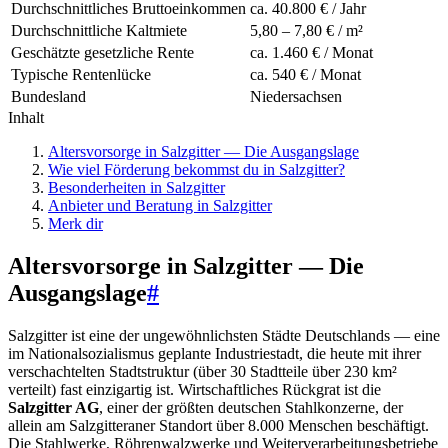
Durchschnittliches Bruttoeinkommen
ca. 40.800 € / Jahr
Durchschnittliche Kaltmiete
5,80 – 7,80 € / m²
Geschätzte gesetzliche Rente
ca. 1.460 € / Monat
Typische Rentenlücke
ca. 540 € / Monat
Bundesland
Niedersachsen
Inhalt
Altersvorsorge in Salzgitter — Die Ausgangslage
Wie viel Förderung bekommst du in Salzgitter?
Besonderheiten in Salzgitter
Anbieter und Beratung in Salzgitter
Merk dir
Altersvorsorge in Salzgitter — Die
Ausgangslage
#
Salzgitter ist eine der ungewöhnlichsten Städte Deutschlands — eine
im Nationalsozialismus geplante Industriestadt, die heute mit ihrer
verschachtelten Stadtstruktur (über 30 Stadtteile über 230 km²
verteilt) fast einzigartig ist. Wirtschaftliches Rückgrat ist die
Salzgitter AG
, einer der größten deutschen Stahlkonzerne, der
allein am Salzgitteraner Standort über 8.000 Menschen beschäftigt.
Die Stahlwerke, Röhrenwalzwerke und Weiterverarbeitungsbetriebe