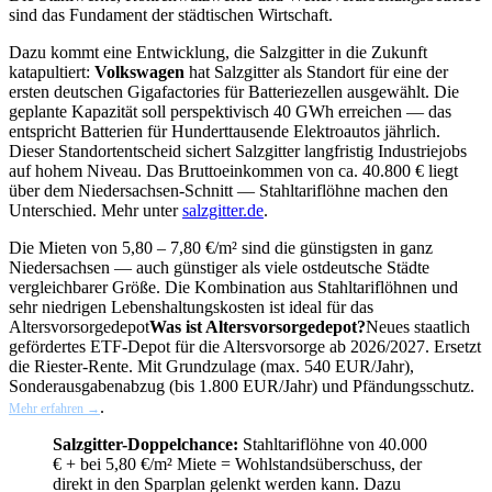
sind das Fundament der städtischen Wirtschaft.
Dazu kommt eine Entwicklung, die Salzgitter in die Zukunft
katapultiert:
Volkswagen
hat Salzgitter als Standort für eine der
ersten deutschen Gigafactories für Batteriezellen ausgewählt. Die
geplante Kapazität soll perspektivisch 40 GWh erreichen — das
entspricht Batterien für Hunderttausende Elektroautos jährlich.
Dieser Standortentscheid sichert Salzgitter langfristig Industriejobs
auf hohem Niveau. Das Bruttoeinkommen von ca. 40.800 € liegt
über dem Niedersachsen-Schnitt — Stahltariflöhne machen den
Unterschied. Mehr unter
salzgitter.de
.
Die Mieten von 5,80 – 7,80 €/m² sind die günstigsten in ganz
Niedersachsen — auch günstiger als viele ostdeutsche Städte
vergleichbarer Größe. Die Kombination aus Stahltariflöhnen und
sehr niedrigen Lebenshaltungskosten ist ideal für das
Altersvorsorgedepot
Was ist Altersvorsorgedepot?
Neues staatlich
gefördertes ETF-Depot für die Altersvorsorge ab 2026/2027. Ersetzt
die Riester-Rente. Mit Grundzulage (max. 540 EUR/Jahr),
Sonderausgabenabzug (bis 1.800 EUR/Jahr) und Pfändungsschutz.
.
Mehr erfahren →
Salzgitter-Doppelchance:
Stahltariflöhne von 40.000
€ + bei 5,80 €/m² Miete = Wohlstandsüberschuss, der
direkt in den Sparplan gelenkt werden kann. Dazu