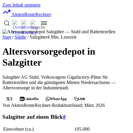
Zum Inhalt springen
AktienRente
Rechner
Start
/
Städte
/ Salzgitter
4 Min. Lesezeit
Altersvorsorgedepot in
Salzgitter
Salzgitter AG Stahl, Volkswagens Gigafactory-Pläne für
Batteriezellen und die günstigsten Mieten Niedersachsens —
Altersvorsorge in der Industriestadt.
X
LinkedIn
WhatsApp
Link
Von AktienRenteRechner-Redaktion
Stand: März 2026
Salzgitter auf einen Blick
#
Einwohner (ca.)
105.000