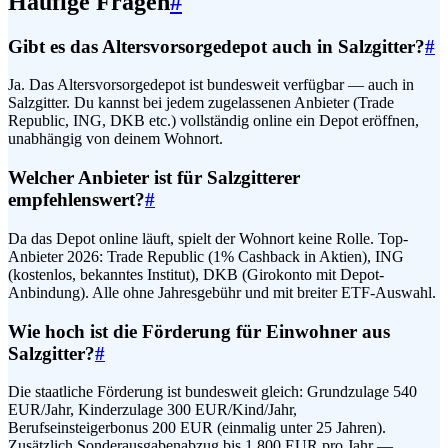
Häufige Fragen
#
Gibt es das Altersvorsorgedepot auch in Salzgitter?
#
Ja. Das Altersvorsorgedepot ist bundesweit verfügbar — auch in
Salzgitter. Du kannst bei jedem zugelassenen Anbieter (Trade
Republic, ING, DKB etc.) vollständig online ein Depot eröffnen,
unabhängig von deinem Wohnort.
Welcher Anbieter ist für Salzgitterer
empfehlenswert?
#
Da das Depot online läuft, spielt der Wohnort keine Rolle. Top-
Anbieter 2026: Trade Republic (1% Cashback in Aktien), ING
(kostenlos, bekanntes Institut), DKB (Girokonto mit Depot-
Anbindung). Alle ohne Jahresgebühr und mit breiter ETF-Auswahl.
Wie hoch ist die Förderung für Einwohner aus
Salzgitter?
#
Die staatliche Förderung ist bundesweit gleich: Grundzulage 540
EUR/Jahr, Kinderzulage 300 EUR/Kind/Jahr,
Berufseinsteigerbonus 200 EUR (einmalig unter 25 Jahren).
Zusätzlich Sonderausgabenabzug bis 1.800 EUR pro Jahr —