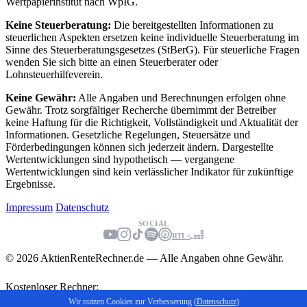
Wertpapierinstitut nach WpIG.
Keine Steuerberatung:
Die bereitgestellten Informationen zu
steuerlichen Aspekten ersetzen keine individuelle Steuerberatung im
Sinne des Steuerberatungsgesetzes (StBerG). Für steuerliche Fragen
wenden Sie sich bitte an einen Steuerberater oder
Lohnsteuerhilfeverein.
Keine Gewähr:
Alle Angaben und Berechnungen erfolgen ohne
Gewähr. Trotz sorgfältiger Recherche übernimmt der Betreiber
keine Haftung für die Richtigkeit, Vollständigkeit und Aktualität der
Informationen. Gesetzliche Regelungen, Steuersätze und
Förderbedingungen können sich jederzeit ändern. Dargestellte
Wertentwicklungen sind hypothetisch — vergangene
Wertentwicklungen sind kein verlässlicher Indikator für zukünftige
Ergebnisse.
Impressum
Datenschutz
SOCIAL
RTL+
© 2026 AktienRenteRechner.de — Alle Angaben ohne Gewähr.
Kostenloser Rechner:
Endkapital berechnen
Wir nutzen Cookies zur Verbesserung (
Datenschutz
)