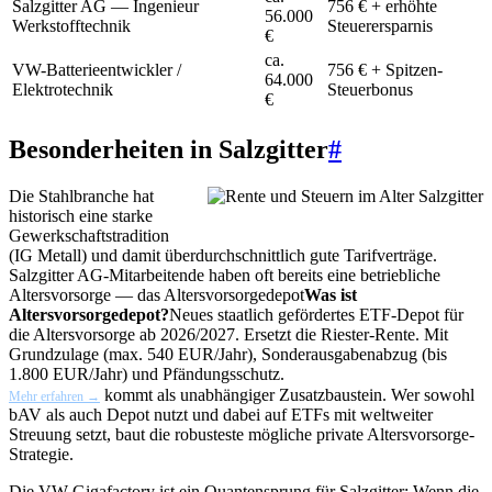
Salzgitter AG — Ingenieur
756 € + erhöhte
56.000
Werkstofftechnik
Steuerersparnis
€
ca.
VW-Batterieentwickler /
756 € + Spitzen-
64.000
Elektrotechnik
Steuerbonus
€
Besonderheiten in Salzgitter
#
Die Stahlbranche hat
historisch eine starke
Gewerkschaftstradition
(IG Metall) und damit überdurchschnittlich gute Tarifverträge.
Salzgitter AG-Mitarbeitende haben oft bereits eine betriebliche
Altersvorsorge — das
Altersvorsorgedepot
Was ist
Altersvorsorgedepot?
Neues staatlich gefördertes ETF-Depot für
die Altersvorsorge ab 2026/2027. Ersetzt die Riester-Rente. Mit
Grundzulage (max. 540 EUR/Jahr), Sonderausgabenabzug (bis
1.800 EUR/Jahr) und Pfändungsschutz.
kommt als unabhängiger Zusatzbaustein. Wer sowohl
Mehr erfahren →
bAV als auch Depot nutzt und dabei auf ETFs mit weltweiter
Streuung setzt, baut die robusteste mögliche private Altersvorsorge-
Strategie.
Die VW-Gigafactory ist ein Quantensprung für Salzgitter: Wenn die