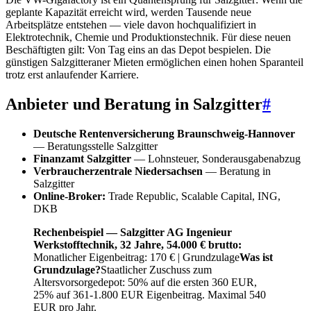
geplante Kapazität erreicht wird, werden Tausende neue
Arbeitsplätze entstehen — viele davon hochqualifiziert in
Elektrotechnik, Chemie und Produktionstechnik. Für diese neuen
Beschäftigten gilt: Von Tag eins an das Depot bespielen. Die
günstigen Salzgitteraner Mieten ermöglichen einen hohen Sparanteil
trotz erst anlaufender Karriere.
Anbieter und Beratung in Salzgitter
#
Deutsche Rentenversicherung Braunschweig-Hannover
— Beratungsstelle Salzgitter
Finanzamt Salzgitter
— Lohnsteuer, Sonderausgabenabzug
Verbraucherzentrale Niedersachsen
— Beratung in
Salzgitter
Online-Broker:
Trade Republic, Scalable Capital, ING,
DKB
Rechenbeispiel — Salzgitter AG Ingenieur
Werkstofftechnik, 32 Jahre, 54.000 € brutto:
Monatlicher Eigenbeitrag: 170 € |
Grundzulage
Was ist
Grundzulage?
Staatlicher Zuschuss zum
Altersvorsorgedepot: 50% auf die ersten 360 EUR,
25% auf 361-1.800 EUR Eigenbeitrag. Maximal 540
EUR pro Jahr.