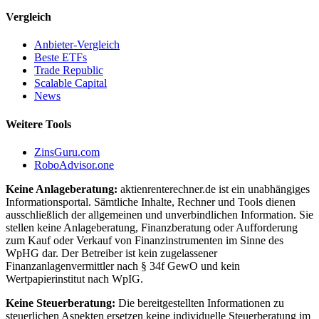
Vergleich
Anbieter-Vergleich
Beste ETFs
Trade Republic
Scalable Capital
News
Weitere Tools
ZinsGuru.com
RoboAdvisor.one
Keine Anlageberatung:
aktienrenterechner.de ist ein unabhängiges
Informationsportal. Sämtliche Inhalte, Rechner und Tools dienen
ausschließlich der allgemeinen und unverbindlichen Information. Sie
stellen keine Anlageberatung, Finanzberatung oder Aufforderung
zum Kauf oder Verkauf von Finanzinstrumenten im Sinne des
WpHG dar. Der Betreiber ist kein zugelassener
Finanzanlagenvermittler nach § 34f GewO und kein
Wertpapierinstitut nach WpIG.
Keine Steuerberatung:
Die bereitgestellten Informationen zu
steuerlichen Aspekten ersetzen keine individuelle Steuerberatung im