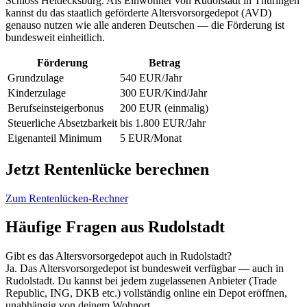
Schloss Heidecksburg. Als Einwohner von Rudolstadt in Thüringen
kannst du das staatlich geförderte Altersvorsorgedepot (AVD)
genauso nutzen wie alle anderen Deutschen — die Förderung ist
bundesweit einheitlich.
Förderung
Betrag
Grundzulage
540 EUR/Jahr
Kinderzulage
300 EUR/Kind/Jahr
Berufseinsteigerbonus
200 EUR (einmalig)
Steuerliche Absetzbarkeit
bis 1.800 EUR/Jahr
Eigenanteil Minimum
5 EUR/Monat
Jetzt Rentenlücke berechnen
Zum Rentenlücken-Rechner
Häufige Fragen aus Rudolstadt
Gibt es das Altersvorsorgedepot auch in Rudolstadt?
Ja. Das Altersvorsorgedepot ist bundesweit verfügbar — auch in
Rudolstadt. Du kannst bei jedem zugelassenen Anbieter (Trade
Republic, ING, DKB etc.) vollständig online ein Depot eröffnen,
unabhängig von deinem Wohnort.