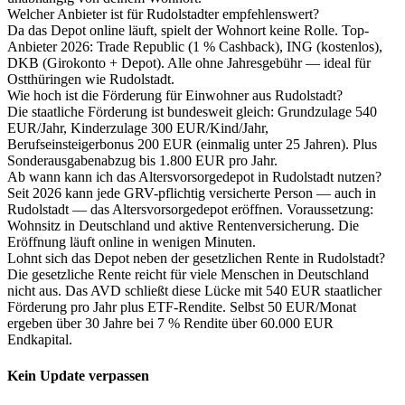
Welcher Anbieter ist für Rudolstadter empfehlenswert?
Da das Depot online läuft, spielt der Wohnort keine Rolle. Top-
Anbieter 2026: Trade Republic (1 % Cashback), ING (kostenlos),
DKB (Girokonto + Depot). Alle ohne Jahresgebühr — ideal für
Ostthüringen wie Rudolstadt.
Wie hoch ist die Förderung für Einwohner aus Rudolstadt?
Die staatliche Förderung ist bundesweit gleich: Grundzulage 540
EUR/Jahr, Kinderzulage 300 EUR/Kind/Jahr,
Berufseinsteigerbonus 200 EUR (einmalig unter 25 Jahren). Plus
Sonderausgabenabzug bis 1.800 EUR pro Jahr.
Ab wann kann ich das Altersvorsorgedepot in Rudolstadt nutzen?
Seit 2026 kann jede GRV-pflichtig versicherte Person — auch in
Rudolstadt — das Altersvorsorgedepot eröffnen. Voraussetzung:
Wohnsitz in Deutschland und aktive Rentenversicherung. Die
Eröffnung läuft online in wenigen Minuten.
Lohnt sich das Depot neben der gesetzlichen Rente in Rudolstadt?
Die gesetzliche Rente reicht für viele Menschen in Deutschland
nicht aus. Das AVD schließt diese Lücke mit 540 EUR staatlicher
Förderung pro Jahr plus ETF-Rendite. Selbst 50 EUR/Monat
ergeben über 30 Jahre bei 7 % Rendite über 60.000 EUR
Endkapital.
Kein Update verpassen