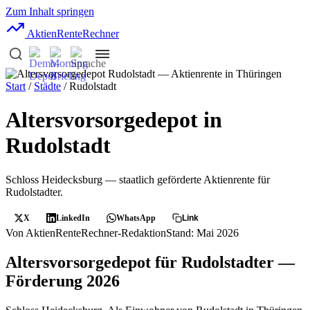
Zum Inhalt springen
AktienRente
Rechner
Start
/
Städte
/ Rudolstadt
Altersvorsorgedepot in
Rudolstadt
Schloss Heidecksburg — staatlich geförderte Aktienrente für
Rudolstadter.
X
LinkedIn
WhatsApp
Link
Von AktienRenteRechner-Redaktion
Stand: Mai 2026
Altersvorsorgedepot für Rudolstadter —
Förderung 2026