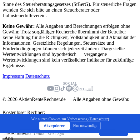
Sinne des Steuerberatungsgesetzes (StBerG). Für steuerliche Fragen
wenden Sie sich bitte an einen Steuerberater oder
Lohnsteuerhilfeverein.
Keine Gewähr:
Alle Angaben und Berechnungen erfolgen ohne
Gewähr. Trotz sorgfältiger Recherche übernimmt der Betreiber
keine Haftung für die Richtigkeit, Vollständigkeit und Aktualität der
Informationen. Gesetzliche Regelungen, Steuersätze und
Förderbedingungen können sich jederzeit ändern. Dargestellte
Wertentwicklungen sind hypothetisch — vergangene
Wertentwicklungen sind kein verlässlicher Indikator für zukünftige
Ergebnisse.
Impressum
Datenschutz
SOCIAL
RTL+
© 2026 AktienRenteRechner.de — Alle Angaben ohne Gewähr.
Kostenloser Rechner:
Endkapital berechnen
Wir nutzen Cookies zur Verbesserung (
Datenschutz
)
Nur notwendige
Akzeptieren
Jetzt berechnen
Aktienrente App
×
Installieren
Kostenlos · Offline · Kein Login
⇧