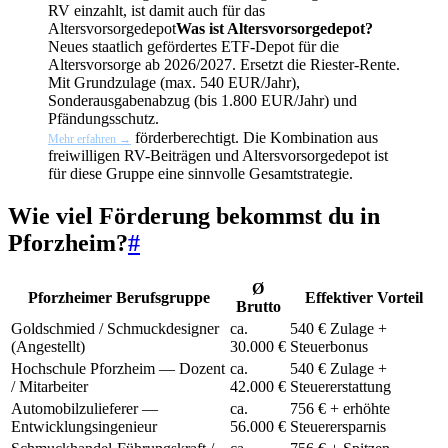
RV einzahlt, ist damit auch für das
Altersvorsorgedepot
Was ist Altersvorsorgedepot?
Neues staatlich gefördertes ETF-Depot für die
Altersvorsorge ab 2026/2027. Ersetzt die Riester-Rente.
Mit Grundzulage (max. 540 EUR/Jahr),
Sonderausgabenabzug (bis 1.800 EUR/Jahr) und
Pfändungsschutz.
förderberechtigt. Die Kombination aus
Mehr erfahren →
freiwilligen RV-Beiträgen und Altersvorsorgedepot ist
für diese Gruppe eine sinnvolle Gesamtstrategie.
Wie viel Förderung bekommst du in
Pforzheim?
#
Ø
Pforzheimer Berufsgruppe
Effektiver Vorteil
Brutto
Goldschmied / Schmuckdesigner
ca.
540 € Zulage +
(Angestellt)
30.000 €
Steuerbonus
Hochschule Pforzheim — Dozent
ca.
540 € Zulage +
/ Mitarbeiter
42.000 €
Steuererstattung
Automobilzulieferer —
ca.
756 € + erhöhte
Entwicklungsingenieur
56.000 €
Steuerersparnis