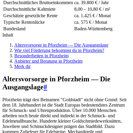
Durchschnittliches Bruttoeinkommen
ca. 39.800 € / Jahr
Durchschnittliche Kaltmiete
8,00 – 10,80 € / m²
Geschätzte gesetzliche Rente
ca. 1.425 € / Monat
Typische Rentenlücke
ca. 575 € / Monat
Bundesland
Baden-Württemberg
Inhalt
Altersvorsorge in Pforzheim — Die Ausgangslage
Wie viel Förderung bekommst du in Pforzheim?
Besonderheiten in Pforzheim
Anbieter und Beratung in Pforzheim
Merk dir
Altersvorsorge in Pforzheim — Die
Ausgangslage
#
Pforzheim trägt den Beinamen "Goldstadt" nicht ohne Grund: Seit
dem 18. Jahrhundert ist die Stadt Europas bedeutendstes Zentrum
für Schmuck- und Uhrenproduktion. Über 10.000 Menschen
arbeiten noch heute direkt und indirekt in der Schmuck- und
Edelmetallbranche. Hunderte kleiner Goldschmiedewerkstätten,
Juweliere und Schmuckdesigner prägen das Stadtbild. Dazu
kommen Zulieferer für Edelsteine, Mechanikteile und