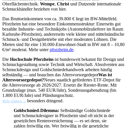
Oberflächentechnik.
Wempe
,
Christ
und Dutzende internationale
Schmuckhändler beziehen von hier.
Das Bruttoeinkommen von ca. 39.800 € liegt im BW-Mittelfeld.
Pforzheim hat eine besondere Einkommensstruktur: Einerseits gut
bezahlte Industrie- und Technikjobs (Automobilzulieferer im Raum
Karlsruhe-Pforzheim), andererseits viele kleine und mittelständische
Schmuck- und Designbetriebe mit eher moderaten Löhnen. Die
Mieten sind für eine 130.000-Einwohner-Stadt in BW mit 8 – 10,80
€/m² moderat. Mehr unter
pforzheim.de
.
Die
Hochschule Pforzheim
ist bundesweit bekannt für Design und
Schmuckgestaltung sowie Technik und Wirtschaft. Absolventen aus
Schmuckdesign und Goldschmiedehandwerk arbeiten häufig
selbständig — und brauchen das
Altersvorsorgedepot
Was ist
Altersvorsorgedepot?
Neues staatlich gefördertes ETF-Depot für
die Altersvorsorge ab 2026/2027. Ersetzt die Riester-Rente. Mit
Grundzulage (max. 540 EUR/Jahr), Sonderausgabenabzug (bis
1.800 EUR/Jahr) und Pfändungsschutz.
besonders dringend.
Mehr erfahren →
Goldschmied-Dilemma:
Selbständige Goldschmiede
und Schmuckdesigner in Pforzheim sind oft nicht in der
gesetzlichen Rentenversicherung — es sei denn, sie
zahlen freiwillig ein. Wer freiwillig in die gesetzliche