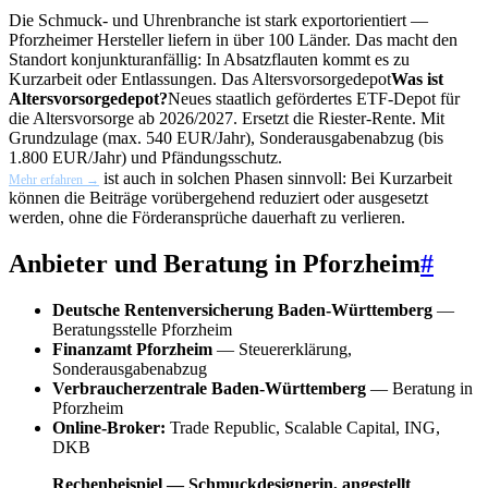
Die Schmuck- und Uhrenbranche ist stark exportorientiert —
Pforzheimer Hersteller liefern in über 100 Länder. Das macht den
Standort konjunkturanfällig: In Absatzflauten kommt es zu
Kurzarbeit oder Entlassungen. Das
Altersvorsorgedepot
Was ist
Altersvorsorgedepot?
Neues staatlich gefördertes ETF-Depot für
die Altersvorsorge ab 2026/2027. Ersetzt die Riester-Rente. Mit
Grundzulage (max. 540 EUR/Jahr), Sonderausgabenabzug (bis
1.800 EUR/Jahr) und Pfändungsschutz.
ist auch in solchen Phasen sinnvoll: Bei Kurzarbeit
Mehr erfahren →
können die Beiträge vorübergehend reduziert oder ausgesetzt
werden, ohne die Förderansprüche dauerhaft zu verlieren.
Anbieter und Beratung in Pforzheim
#
Deutsche Rentenversicherung Baden-Württemberg
—
Beratungsstelle Pforzheim
Finanzamt Pforzheim
— Steuererklärung,
Sonderausgabenabzug
Verbraucherzentrale Baden-Württemberg
— Beratung in
Pforzheim
Online-Broker:
Trade Republic, Scalable Capital, ING,
DKB
Rechenbeispiel — Schmuckdesignerin, angestellt