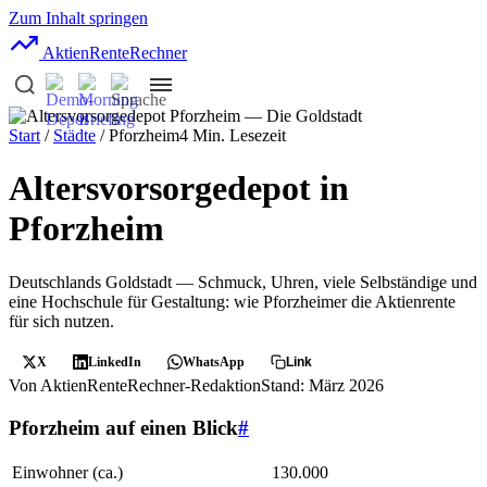
Zum Inhalt springen
AktienRente
Rechner
Start
/
Städte
/ Pforzheim
4 Min. Lesezeit
Altersvorsorgedepot in
Pforzheim
Deutschlands Goldstadt — Schmuck, Uhren, viele Selbständige und
eine Hochschule für Gestaltung: wie Pforzheimer die Aktienrente
für sich nutzen.
X
LinkedIn
WhatsApp
Link
Von AktienRenteRechner-Redaktion
Stand: März 2026
Pforzheim auf einen Blick
#
Einwohner (ca.)
130.000