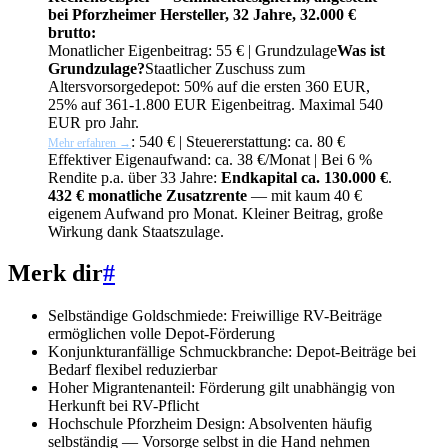
bei Pforzheimer Hersteller, 32 Jahre, 32.000 €
brutto:
Monatlicher Eigenbeitrag: 55 € |
Grundzulage
Was ist
Grundzulage?
Staatlicher Zuschuss zum
Altersvorsorgedepot: 50% auf die ersten 360 EUR,
25% auf 361-1.800 EUR Eigenbeitrag. Maximal 540
EUR pro Jahr.
: 540 € | Steuererstattung: ca. 80 €
Mehr erfahren →
Effektiver Eigenaufwand: ca. 38 €/Monat | Bei 6 %
Rendite p.a. über 33 Jahre:
Endkapital ca. 130.000 €
.
432 € monatliche Zusatzrente
— mit kaum 40 €
eigenem Aufwand pro Monat. Kleiner Beitrag, große
Wirkung dank Staatszulage.
Merk dir
#
Selbständige Goldschmiede: Freiwillige RV-Beiträge
ermöglichen volle Depot-Förderung
Konjunkturanfällige Schmuckbranche: Depot-Beiträge bei
Bedarf flexibel reduzierbar
Hoher Migrantenanteil: Förderung gilt unabhängig von
Herkunft bei RV-Pflicht
Hochschule Pforzheim Design: Absolventen häufig
selbständig — Vorsorge selbst in die Hand nehmen