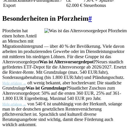
Schmuckhandel-Führungskraft /
ca.
756 € + Spitzen-
Export
62.000 €
Steuerbonus
Besonderheiten in Pforzheim
#
Pforzheim hat
einen hohen Anteil
an Menschen mit
Migrationshintergrund — über 40 % der Bevölkerung. Viele davon
arbeiten im produzierenden Gewerbe oder im Dienstleistungssektor
mit mittleren bis niedrigen Löhnen. Für diese Gruppe ist das
Altersvorsorgedepot
Was ist Altersvorsorgedepot?
Neues staatlich
gefördertes ETF-Depot für die Altersvorsorge ab 2026/2027. Ersetzt
die Riester-Rente. Mit Grundzulage (max. 540 EUR/Jahr),
Sonderausgabenabzug (bis 1.800 EUR/Jahr) und Pfändungsschutz.
oft wenig bekannt, aber hochrelevant: Die staatliche
Mehr erfahren →
Grundzulage
Was ist Grundzulage?
Staatlicher Zuschuss zum
Altersvorsorgedepot: 50% auf die ersten 360 EUR, 25% auf 361-
1.800 EUR Eigenbeitrag. Maximal 540 EUR pro Jahr.
von 540 € ist unabhängig von der Herkunft, solange
Mehr erfahren →
man in der deutschen gesetzlichen Rentenversicherung
pflichtversichert ist. Sprachlich und kulturell diverse
Beratungsangebote sind wichtig, damit diese Förderung auch
wirklich ankommt.