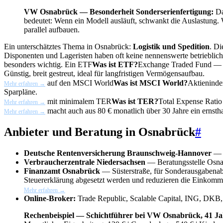
VW Osnabrück — Besonderheit Sonderserienfertigung:
Da
bedeutet: Wenn ein Modell ausläuft, schwankt die Auslastung. W
parallel aufbauen.
Ein unterschätztes Thema in Osnabrück:
Logistik und Spedition
. Di
Disponenten und Lageristen haben oft keine nennenswerte betrieblich
besonders wichtig. Ein
ETF
Was ist ETF?
Exchange Traded Fund — ei
Günstig, breit gestreut, ideal für langfristigen Vermögensaufbau.
auf den
MSCI World
Was ist MSCI World?
Aktieninde
Mehr erfahren →
Sparpläne.
mit minimalem
TER
Was ist TER?
Total Expense Ratio
Mehr erfahren →
macht auch aus 80 € monatlich über 30 Jahre ein ernstha
Mehr erfahren →
Anbieter und Beratung in Osnabrück
#
Deutsche Rentenversicherung Braunschweig-Hannover
— A
Verbraucherzentrale Niedersachsen
— Beratungsstelle Osna
Finanzamt Osnabrück
— Süsterstraße, für
Sonderausgabena
Steuererklärung abgesetzt werden und reduzieren die Einkomm
Mehr erfahren →
Online-Broker:
Trade Republic, Scalable Capital, ING, DKB,
Rechenbeispiel — Schichtführer bei VW Osnabrück, 41 Jahr