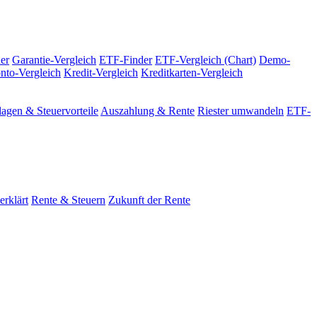
er
Garantie-Vergleich
ETF-Finder
ETF-Vergleich (Chart)
Demo-
nto-Vergleich
Kredit-Vergleich
Kreditkarten-Vergleich
agen & Steuervorteile
Auszahlung & Rente
Riester umwandeln
ETF-
erklärt
Rente & Steuern
Zukunft der Rente