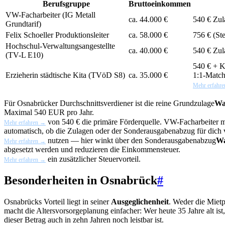
Berufsgruppe
Bruttoeinkommen
VW-Facharbeiter (IG Metall
ca. 44.000 €
540 € Zul
Grundtarif)
Felix Schoeller Produktionsleiter
ca. 58.000 €
756 € (St
Hochschul-Verwaltungsangestellte
ca. 40.000 €
540 € Zul
(TV-L E10)
540 € +
K
Erzieherin städtische Kita (TVöD S8)
ca. 35.000 €
1:1-Match
Mehr erfahr
Für Osnabrücker Durchschnittsverdiener ist die reine
Grundzulage
Wa
Maximal 540 EUR pro Jahr.
von 540 € die primäre Förderquelle. VW-Facharbeiter m
Mehr erfahren →
automatisch, ob die Zulagen oder der Sonderausgabenabzug für dich v
nutzen — hier winkt über den
Sonderausgabenabzug
Wa
Mehr erfahren →
abgesetzt werden und reduzieren die Einkommensteuer.
ein zusätzlicher Steuervorteil.
Mehr erfahren →
Besonderheiten in Osnabrück
#
Osnabrücks Vorteil liegt in seiner
Ausgeglichenheit
. Weder die Mietp
macht die Altersvorsorgeplanung einfacher: Wer heute 35 Jahre alt ist
dieser Betrag auch in zehn Jahren noch leistbar ist.