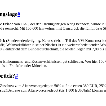
ngslage
#
he Friede
von 1648, der den Dreißigjährigen Krieg beendete, wurde in 
Größe gemacht. Mit 165.000 Einwohnern ist Osnabrück die fünftgrößte S
ück
(Sonderserienfertigung, Karosseriebau, Teil des VW-Konzerns) bes
afie, Weltmarktführer in seiner Nische) ist ein weiterer bedeutender 
entspricht dem Bundesdurchschnitt, die Mieten liegen mit 7,80 bis 10
r Einkommens- und Kostenverhältnissen gut schließbar. Wer hier 150 €
als in Frankfurt oder München.
brück?
#
r Zuschuss zum Altersvorsorgedepot: 50% auf die ersten 360 EUR, 25
bzug?
Beiträge zum Altersvorsorgedepot (bis 1.800 EUR/Jahr) können a