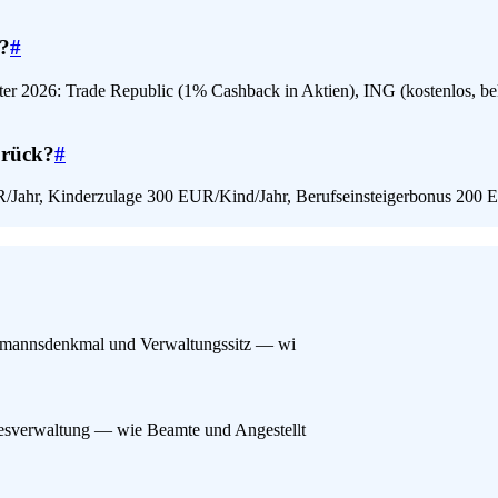
t?
#
ieter 2026: Trade Republic (1% Cashback in Aktien), ING (kostenlos, b
brück?
#
UR/Jahr, Kinderzulage 300 EUR/Kind/Jahr, Berufseinsteigerbonus 200 E
rmannsdenkmal und Verwaltungssitz — wi
sverwaltung — wie Beamte und Angestellt