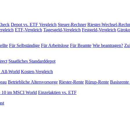
Check
Depot vs. ETF Vergleich
Steuer-Rechner
Riester-Wechsel-Rechn
rgleich
ETF-Vergleich
Tagesgeld-Vergleich
Festgeld-Vergleich
Giroko
ellte
Für Selbständige
Für Arbeitslose
Für Beamte
Wie beantragen?
Zul
rect
Staatliches Standarddepot
 All-World
Kosten-Vergleich
veau
Betriebliche Altersvorsorge
Riester-Rente
Rürup-Rente
Basisrente 
 10 im MSCI World
Einzelaktien vs. ETF
st