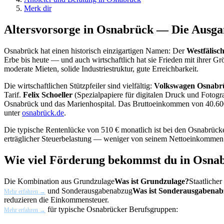
Merk dir
Altersvorsorge in Osnabrück — Die Ausga
Osnabrück hat einen historisch einzigartigen Namen: Der
Westfälisc
Erbe bis heute — und auch wirtschaftlich hat sie Frieden mit ihrer 
moderate Mieten, solide Industriestruktur, gute Erreichbarkeit.
Die wirtschaftlichen Stützpfeiler sind vielfältig:
Volkswagen Osnabr
Tarif.
Felix Schoeller
(Spezialpapiere für digitalen Druck und Fotogr
Osnabrück und das Marienhospital. Das Bruttoeinkommen von 40.600 € 
unter
osnabrück.de
.
Die typische Rentenlücke von 510 € monatlich ist bei den Osnabrücke
erträglicher Steuerbelastung — weniger von seinem Nettoeinkommen 
Wie viel Förderung bekommst du in Osna
Die Kombination aus
Grundzulage
Was ist Grundzulage?
Staatliche
und
Sonderausgabenabzug
Was ist Sonderausgabena
Mehr erfahren →
reduzieren die Einkommensteuer.
für typische Osnabrücker Berufsgruppen:
Mehr erfahren →