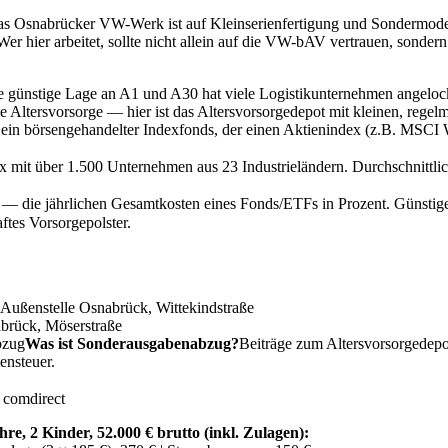
s Osnabrücker VW-Werk ist auf Kleinserienfertigung und Sondermodelle 
er hier arbeitet, sollte nicht allein auf die VW-bAV vertrauen, sonder
e günstige Lage an A1 und A30 hat viele Logistikunternehmen angelock
e Altersvorsorge — hier ist das Altersvorsorgedepot mit kleinen, rege
n börsengehandelter Indexfonds, der einen Aktienindex (z.B. MSCI W
x mit über 1.500 Unternehmen aus 23 Industrieländern. Durchschnittlich
 — die jährlichen Gesamtkosten eines Fonds/ETFs in Prozent. Günstig
ftes Vorsorgepolster.
ußenstelle Osnabrück, Wittekindstraße
brück, Möserstraße
bzug
Was ist Sonderausgabenabzug?
Beiträge zum Altersvorsorgedepo
ensteuer.
 comdirect
e, 2 Kinder, 52.000 € brutto (inkl. Zulagen):