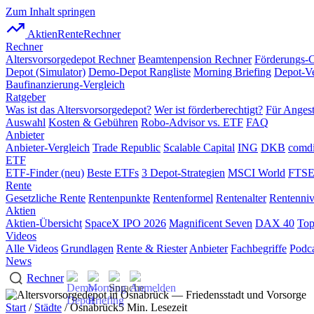
Zum Inhalt springen
AktienRente
Rechner
Rechner
Altersvorsorgedepot Rechner
Beamtenpension Rechner
Förderungs-
Depot (Simulator)
Demo-Depot Rangliste
Morning Briefing
Depot-Ve
Baufinanzierung-Vergleich
Ratgeber
Was ist das Altersvorsorgedepot?
Wer ist förderberechtigt?
Für Angest
Auswahl
Kosten & Gebühren
Robo-Advisor vs. ETF
FAQ
Anbieter
Anbieter-Vergleich
Trade Republic
Scalable Capital
ING
DKB
comdi
ETF
ETF-Finder (neu)
Beste ETFs
3 Depot-Strategien
MSCI World
FTSE
Rente
Gesetzliche Rente
Rentenpunkte
Rentenformel
Rentenalter
Rentenni
Aktien
Aktien-Übersicht
SpaceX IPO 2026
Magnificent Seven
DAX 40
Top
Videos
Alle Videos
Grundlagen
Rente & Riester
Anbieter
Fachbegriffe
Podca
News
Rechner
Start
/
Städte
/ Osnabrück
5 Min. Lesezeit