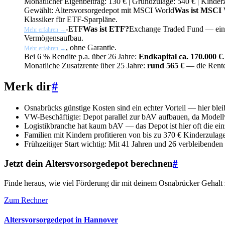
Monatlicher Eigenbeitrag: 130 € | Grundzulage: 540 € | Kinderz
Gewählt: Altersvorsorgedepot mit
MSCI World
Was ist MSCI
Klassiker für ETF-Sparpläne.
-
ETF
Was ist ETF?
Exchange Traded Fund — ein bö
Mehr erfahren →
Vermögensaufbau.
, ohne Garantie.
Mehr erfahren →
Bei 6 % Rendite p.a. über 26 Jahre:
Endkapital ca. 170.000 €
.
Monatliche Zusatzrente über 25 Jahre:
rund 565 €
— die Rente
Merk dir
#
Osnabrücks günstige Kosten sind ein echter Vorteil — hier blei
VW-Beschäftigte: Depot parallel zur bAV aufbauen, da Model
Logistikbranche hat kaum bAV — das Depot ist hier oft die ein
Familien mit Kindern profitieren von bis zu 370 € Kinderzulage
Frühzeitiger Start wichtig: Mit 41 Jahren und 26 verbleibenden 
Jetzt dein Altersvorsorgedepot berechnen
#
Finde heraus, wie viel Förderung dir mit deinem Osnabrücker Gehalt 
Zum Rechner
Altersvorsorgedepot in Hannover