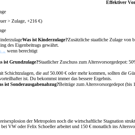
Effektiver Vor
age
euer > Zulage, +216 €)
age
inderzulage
Was ist Kinderzulage?
Zusätzliche staatliche Zulage von 
ing des Eigenbeitrags gewährt.
wenn berechtigt
en →
s ist Grundzulage?
Staatlicher Zuschuss zum Altersvorsorgedepot: 5
it Schichtzulagen, die auf 50.000 € oder mehr kommen, sollten die
Gün
orteilhafter ist. Du bekommst immer das bessere Ergebnis.
s ist Sonderausgabenabzug?
Beiträge zum Altersvorsorgedepot (bis
reisexplosion der Metropolen noch die wirtschaftliche Stagnation stru
, bei VW oder Felix Schoeller arbeitet und 150 € monatlich ins Altersv