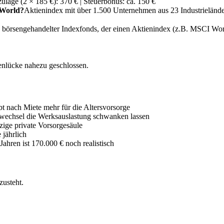
ulage (2 × 185 €): 370 € | Steuerbonus: ca. 150 €
 World?
Aktienindex mit über 1.500 Unternehmen aus 23 Industrieländer
rsengehandelter Indexfonds, der einen Aktienindex (z.B. MSCI World) n
nlücke nahezu geschlossen.
bt nach Miete mehr für die Altersvorsorge
lwechsel die Werksauslastung schwanken lassen
zige private Vorsorgesäule
 jährlich
Jahren ist 170.000 € noch realistisch
zusteht.