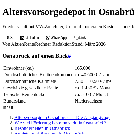
Altersvorsorgedepot in Osnabr
Friedensstadt mit VW-Zulieferer, Uni und moderaten Kosten — ideal
X
LinkedIn
WhatsApp
Link
Von AktienRenteRechner-Redaktion
Stand: März 2026
Osnabrück auf einen Blick
#
Einwohner (ca.)
165.000
Durchschnittliches Bruttoeinkommen
ca. 40.600 € / Jahr
Durchschnittliche Kaltmiete
7,80 – 10,50 € / m²
Geschätzte gesetzliche Rente
ca. 1.430 € / Monat
Typische Rentenlücke
ca. 510 € / Monat
Bundesland
Niedersachsen
Inhalt
Altersvorsorge in Osnabrück — Die Ausgangslage
Wie viel Förderung bekommst du in Osnabrück?
Besonderheiten in Osnabrück
Anbieter und Beratung in Osnabrück