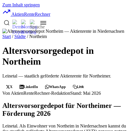
Zum Inhalt springen
AktienRente
Rechner
Start
/
Städte
/ Northeim
Altersvorsorgedepot in
Northeim
Leinetal — staatlich geförderte Aktienrente für Northeimer.
X
LinkedIn
WhatsApp
Link
Von AktienRenteRechner-Redaktion
Stand: Mai 2026
Altersvorsorgedepot für Northeimer —
Förderung 2026
Leinetal. Als Einwohner von Northeim in Niedersachsen kannst du