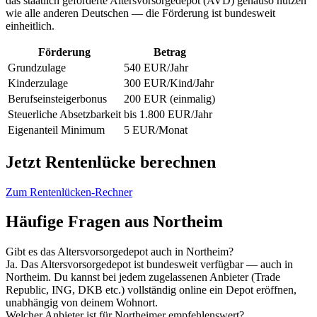
das staatlich geförderte Altersvorsorgedepot (AVD) genauso nutzen
wie alle anderen Deutschen — die Förderung ist bundesweit
einheitlich.
Förderung
Betrag
Grundzulage
540 EUR/Jahr
Kinderzulage
300 EUR/Kind/Jahr
Berufseinsteigerbonus
200 EUR (einmalig)
Steuerliche Absetzbarkeit
bis 1.800 EUR/Jahr
Eigenanteil Minimum
5 EUR/Monat
Jetzt Rentenlücke berechnen
Zum Rentenlücken-Rechner
Häufige Fragen aus Northeim
Gibt es das Altersvorsorgedepot auch in Northeim?
Ja. Das Altersvorsorgedepot ist bundesweit verfügbar — auch in
Northeim. Du kannst bei jedem zugelassenen Anbieter (Trade
Republic, ING, DKB etc.) vollständig online ein Depot eröffnen,
unabhängig von deinem Wohnort.
Welcher Anbieter ist für Northeimer empfehlenswert?