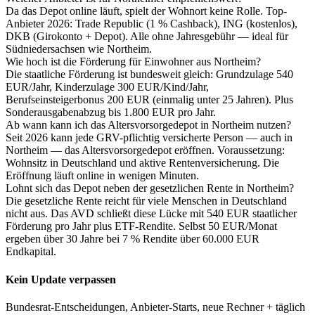
Da das Depot online läuft, spielt der Wohnort keine Rolle. Top-
Anbieter 2026: Trade Republic (1 % Cashback), ING (kostenlos),
DKB (Girokonto + Depot). Alle ohne Jahresgebühr — ideal für
Südniedersachsen wie Northeim.
Wie hoch ist die Förderung für Einwohner aus Northeim?
Die staatliche Förderung ist bundesweit gleich: Grundzulage 540
EUR/Jahr, Kinderzulage 300 EUR/Kind/Jahr,
Berufseinsteigerbonus 200 EUR (einmalig unter 25 Jahren). Plus
Sonderausgabenabzug bis 1.800 EUR pro Jahr.
Ab wann kann ich das Altersvorsorgedepot in Northeim nutzen?
Seit 2026 kann jede GRV-pflichtig versicherte Person — auch in
Northeim — das Altersvorsorgedepot eröffnen. Voraussetzung:
Wohnsitz in Deutschland und aktive Rentenversicherung. Die
Eröffnung läuft online in wenigen Minuten.
Lohnt sich das Depot neben der gesetzlichen Rente in Northeim?
Die gesetzliche Rente reicht für viele Menschen in Deutschland
nicht aus. Das AVD schließt diese Lücke mit 540 EUR staatlicher
Förderung pro Jahr plus ETF-Rendite. Selbst 50 EUR/Monat
ergeben über 30 Jahre bei 7 % Rendite über 60.000 EUR
Endkapital.
Kein Update verpassen
Bundesrat-Entscheidungen, Anbieter-Starts, neue Rechner + täglich