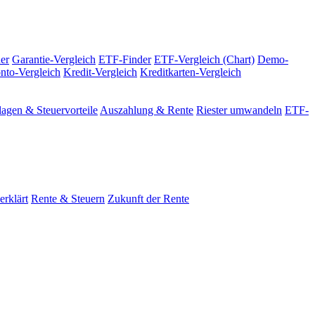
er
Garantie-Vergleich
ETF-Finder
ETF-Vergleich (Chart)
Demo-
nto-Vergleich
Kredit-Vergleich
Kreditkarten-Vergleich
agen & Steuervorteile
Auszahlung & Rente
Riester umwandeln
ETF-
erklärt
Rente & Steuern
Zukunft der Rente