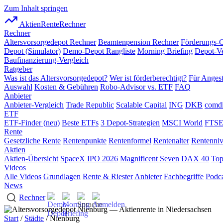
Zum Inhalt springen
AktienRente
Rechner
Rechner
Altersvorsorgedepot Rechner
Beamtenpension Rechner
Förderungs-
Depot (Simulator)
Demo-Depot Rangliste
Morning Briefing
Depot-Ve
Baufinanzierung-Vergleich
Ratgeber
Was ist das Altersvorsorgedepot?
Wer ist förderberechtigt?
Für Angest
Auswahl
Kosten & Gebühren
Robo-Advisor vs. ETF
FAQ
Anbieter
Anbieter-Vergleich
Trade Republic
Scalable Capital
ING
DKB
comdi
ETF
ETF-Finder (neu)
Beste ETFs
3 Depot-Strategien
MSCI World
FTSE
Rente
Gesetzliche Rente
Rentenpunkte
Rentenformel
Rentenalter
Rentenni
Aktien
Aktien-Übersicht
SpaceX IPO 2026
Magnificent Seven
DAX 40
Top
Videos
Alle Videos
Grundlagen
Rente & Riester
Anbieter
Fachbegriffe
Podca
News
Rechner
Start
/
Städte
/ Nienburg