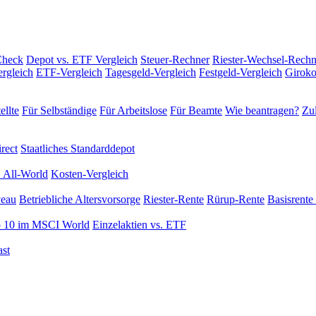
Check
Depot vs. ETF Vergleich
Steuer-Rechner
Riester-Wechsel-Rechn
rgleich
ETF-Vergleich
Tagesgeld-Vergleich
Festgeld-Vergleich
Giroko
ellte
Für Selbständige
Für Arbeitslose
Für Beamte
Wie beantragen?
Zul
rect
Staatliches Standarddepot
 All-World
Kosten-Vergleich
veau
Betriebliche Altersvorsorge
Riester-Rente
Rürup-Rente
Basisrente 
 10 im MSCI World
Einzelaktien vs. ETF
st