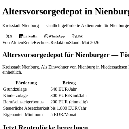
Altersvorsorgedepot in Nienbur
Kreisstadt Nienburg — staatlich geförderte Aktienrente für Nienburge
X
LinkedIn
WhatsApp
Link
Von AktienRenteRechner-Redaktion
Stand: Mai 2026
Altersvorsorgedepot für Nienburger — Fö
Kreisstadt Nienburg. Als Einwohner von Nienburg in Niedersachsen k
einheitlich.
Förderung
Betrag
Grundzulage
540 EUR/Jahr
Kinderzulage
300 EUR/Kind/Jahr
Berufseinsteigerbonus
200 EUR (einmalig)
Steuerliche Absetzbarkeit
bis 1.800 EUR/Jahr
Eigenanteil Minimum
5 EUR/Monat
Jetzt Rentenlücke berechnen