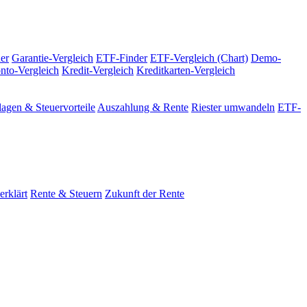
er
Garantie-Vergleich
ETF-Finder
ETF-Vergleich (Chart)
Demo-
nto-Vergleich
Kredit-Vergleich
Kreditkarten-Vergleich
agen & Steuervorteile
Auszahlung & Rente
Riester umwandeln
ETF-
erklärt
Rente & Steuern
Zukunft der Rente