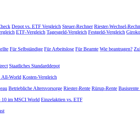
Check
Depot vs. ETF Vergleich
Steuer-Rechner
Riester-Wechsel-Rechn
rgleich
ETF-Vergleich
Tagesgeld-Vergleich
Festgeld-Vergleich
Giroko
ellte
Für Selbständige
Für Arbeitslose
Für Beamte
Wie beantragen?
Zul
rect
Staatliches Standarddepot
 All-World
Kosten-Vergleich
veau
Betriebliche Altersvorsorge
Riester-Rente
Rürup-Rente
Basisrente 
 10 im MSCI World
Einzelaktien vs. ETF
st