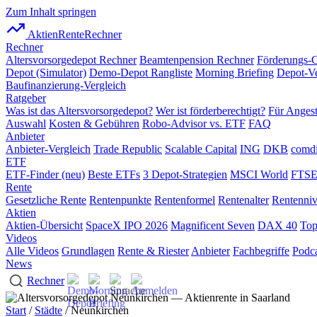
Zum Inhalt springen
AktienRente
Rechner
Rechner
Altersvorsorgedepot Rechner
Beamtenpension Rechner
Förderungs-
Depot (Simulator)
Demo-Depot Rangliste
Morning Briefing
Depot-Ve
Baufinanzierung-Vergleich
Ratgeber
Was ist das Altersvorsorgedepot?
Wer ist förderberechtigt?
Für Angest
Auswahl
Kosten & Gebühren
Robo-Advisor vs. ETF
FAQ
Anbieter
Anbieter-Vergleich
Trade Republic
Scalable Capital
ING
DKB
comdi
ETF
ETF-Finder (neu)
Beste ETFs
3 Depot-Strategien
MSCI World
FTSE
Rente
Gesetzliche Rente
Rentenpunkte
Rentenformel
Rentenalter
Rentenni
Aktien
Aktien-Übersicht
SpaceX IPO 2026
Magnificent Seven
DAX 40
Top
Videos
Alle Videos
Grundlagen
Rente & Riester
Anbieter
Fachbegriffe
Podca
News
Rechner
Start
/
Städte
/ Neunkirchen