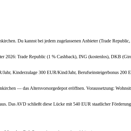
nkirchen. Du kannst bei jedem zugelassenen Anbieter (Trade Republic,
ieter 2026: Trade Republic (1 % Cashback), ING (kostenlos), DKB (Gir
UR/Jahr, Kinderzulage 300 EUR/Kind/Jahr, Berufseinsteigerbonus 200 
nkirchen — das Altersvorsorgedepot eröffnen. Voraussetzung: Wohnsitz
ht aus. Das AVD schließt diese Lücke mit 540 EUR staatlicher Förderu