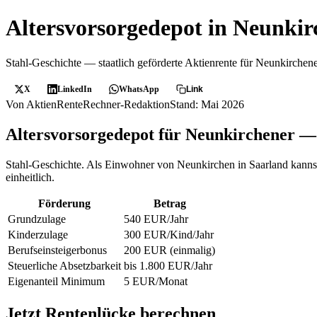
Altersvorsorgedepot in Neunkir
Stahl-Geschichte — staatlich geförderte Aktienrente für Neunkirchene
X
LinkedIn
WhatsApp
Link
Von AktienRenteRechner-Redaktion
Stand: Mai 2026
Altersvorsorgedepot für Neunkirchener 
Stahl-Geschichte. Als Einwohner von Neunkirchen in Saarland kannst
einheitlich.
Förderung
Betrag
Grundzulage
540 EUR/Jahr
Kinderzulage
300 EUR/Kind/Jahr
Berufseinsteigerbonus
200 EUR (einmalig)
Steuerliche Absetzbarkeit
bis 1.800 EUR/Jahr
Eigenanteil Minimum
5 EUR/Monat
Jetzt Rentenlücke berechnen