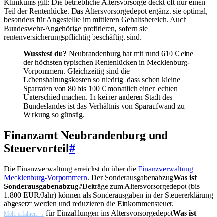
Klinikums gilt: Die betriebliche Altersvorsorge deckt oft nur einen
Teil der Rentenlücke. Das Altersvorsorgedepot ergänzt sie optimal,
besonders für Angestellte im mittleren Gehaltsbereich. Auch
Bundeswehr-Angehörige profitieren, sofern sie
rentenversicherungspflichtig beschäftigt sind.
Wusstest du?
Neubrandenburg hat mit rund 610 € eine
der höchsten typischen Rentenlücken in Mecklenburg-
Vorpommern. Gleichzeitig sind die
Lebenshaltungskosten so niedrig, dass schon kleine
Sparraten von 80 bis 100 € monatlich einen echten
Unterschied machen. In keiner anderen Stadt des
Bundeslandes ist das Verhältnis von Sparaufwand zu
Wirkung so günstig.
Finanzamt Neubrandenburg und
Steuervorteil
#
Die Finanzverwaltung erreichst du über die
Finanzverwaltung
Mecklenburg-Vorpommern
. Der
Sonderausgabenabzug
Was ist
Sonderausgabenabzug?
Beiträge zum Altersvorsorgedepot (bis
1.800 EUR/Jahr) können als Sonderausgaben in der Steuererklärung
abgesetzt werden und reduzieren die Einkommensteuer.
für Einzahlungen ins
Altersvorsorgedepot
Was ist
Mehr erfahren →