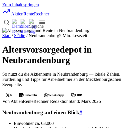
Zum Inhalt springen
AktienRente
Rechner
Start
/
Städte
/ Neubrandenburg
5 Min. Lesezeit
Altersvorsorgedepot in
Neubrandenburg
So nutzt du die Aktienrente in Neubrandenburg — lokale Zahlen,
Förderung und Tipps für Arbeitnehmer an der Mecklenburgischen
Seenplatte.
X
LinkedIn
WhatsApp
Link
Von AktienRenteRechner-Redaktion
Stand: März 2026
Neubrandenburg auf einen Blick
#
Einwohner
ca. 63.000