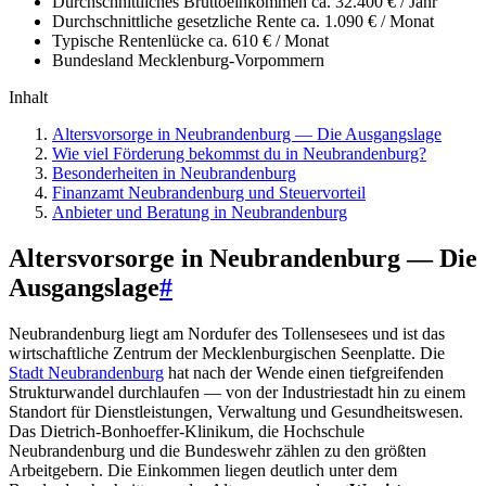
Durchschnittliches Bruttoeinkommen
ca. 32.400 € / Jahr
Durchschnittliche gesetzliche Rente
ca. 1.090 € / Monat
Typische Rentenlücke
ca. 610 € / Monat
Bundesland
Mecklenburg-Vorpommern
Inhalt
Altersvorsorge in Neubrandenburg — Die Ausgangslage
Wie viel Förderung bekommst du in Neubrandenburg?
Besonderheiten in Neubrandenburg
Finanzamt Neubrandenburg und Steuervorteil
Anbieter und Beratung in Neubrandenburg
Altersvorsorge in Neubrandenburg — Die
Ausgangslage
#
Neubrandenburg liegt am Nordufer des Tollensesees und ist das
wirtschaftliche Zentrum der Mecklenburgischen Seenplatte. Die
Stadt Neubrandenburg
hat nach der Wende einen tiefgreifenden
Strukturwandel durchlaufen — von der Industriestadt hin zu einem
Standort für Dienstleistungen, Verwaltung und Gesundheitswesen.
Das Dietrich-Bonhoeffer-Klinikum, die Hochschule
Neubrandenburg und die Bundeswehr zählen zu den größten
Arbeitgebern. Die Einkommen liegen deutlich unter dem