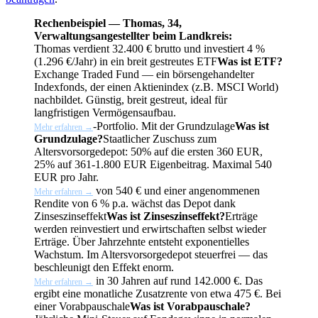
Rechenbeispiel — Thomas, 34,
Verwaltungsangestellter beim Landkreis:
Thomas verdient 32.400 € brutto und investiert 4 %
(1.296 €/Jahr) in ein breit gestreutes
ETF
Was ist ETF?
Exchange Traded Fund — ein börsengehandelter
Indexfonds, der einen Aktienindex (z.B. MSCI World)
nachbildet. Günstig, breit gestreut, ideal für
langfristigen Vermögensaufbau.
-Portfolio. Mit der
Grundzulage
Was ist
Mehr erfahren →
Grundzulage?
Staatlicher Zuschuss zum
Altersvorsorgedepot: 50% auf die ersten 360 EUR,
25% auf 361-1.800 EUR Eigenbeitrag. Maximal 540
EUR pro Jahr.
von 540 € und einer angenommenen
Mehr erfahren →
Rendite von 6 % p.a. wächst das Depot dank
Zinseszinseffekt
Was ist Zinseszinseffekt?
Erträge
werden reinvestiert und erwirtschaften selbst wieder
Erträge. Über Jahrzehnte entsteht exponentielles
Wachstum. Im Altersvorsorgedepot steuerfrei — das
beschleunigt den Effekt enorm.
in 30 Jahren auf rund 142.000 €. Das
Mehr erfahren →
ergibt eine monatliche Zusatzrente von etwa 475 €. Bei
einer
Vorabpauschale
Was ist Vorabpauschale?