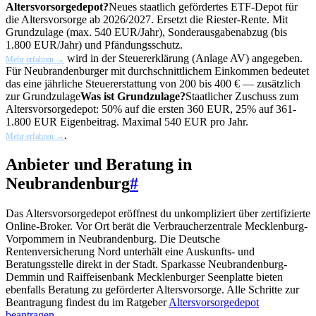
Altersvorsorgedepot?
Neues staatlich gefördertes ETF-Depot für
die Altersvorsorge ab 2026/2027. Ersetzt die Riester-Rente. Mit
Grundzulage (max. 540 EUR/Jahr), Sonderausgabenabzug (bis
1.800 EUR/Jahr) und Pfändungsschutz.
wird in der Steuererklärung (Anlage AV) angegeben.
Mehr erfahren →
Für Neubrandenburger mit durchschnittlichem Einkommen bedeutet
das eine jährliche Steuererstattung von 200 bis 400 € — zusätzlich
zur
Grundzulage
Was ist Grundzulage?
Staatlicher Zuschuss zum
Altersvorsorgedepot: 50% auf die ersten 360 EUR, 25% auf 361-
1.800 EUR Eigenbeitrag. Maximal 540 EUR pro Jahr.
.
Mehr erfahren →
Anbieter und Beratung in
Neubrandenburg
#
Das Altersvorsorgedepot eröffnest du unkompliziert über zertifizierte
Online-Broker. Vor Ort berät die Verbraucherzentrale Mecklenburg-
Vorpommern in Neubrandenburg. Die Deutsche
Rentenversicherung Nord unterhält eine Auskunfts- und
Beratungsstelle direkt in der Stadt. Sparkasse Neubrandenburg-
Demmin und Raiffeisenbank Mecklenburger Seenplatte bieten
ebenfalls Beratung zu geförderter Altersvorsorge. Alle Schritte zur
Beantragung findest du im Ratgeber
Altersvorsorgedepot
beantragen
.