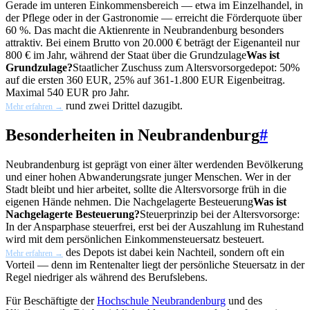
Gerade im unteren Einkommensbereich — etwa im Einzelhandel, in
der Pflege oder in der Gastronomie — erreicht die Förderquote über
60 %. Das macht die Aktienrente in Neubrandenburg besonders
attraktiv. Bei einem Brutto von 20.000 € beträgt der Eigenanteil nur
800 € im Jahr, während der Staat über die
Grundzulage
Was ist
Grundzulage?
Staatlicher Zuschuss zum Altersvorsorgedepot: 50%
auf die ersten 360 EUR, 25% auf 361-1.800 EUR Eigenbeitrag.
Maximal 540 EUR pro Jahr.
rund zwei Drittel dazugibt.
Mehr erfahren →
Besonderheiten in Neubrandenburg
#
Neubrandenburg ist geprägt von einer älter werdenden Bevölkerung
und einer hohen Abwanderungsrate junger Menschen. Wer in der
Stadt bleibt und hier arbeitet, sollte die Altersvorsorge früh in die
eigenen Hände nehmen. Die
Nachgelagerte Besteuerung
Was ist
Nachgelagerte Besteuerung?
Steuerprinzip bei der Altersvorsorge:
In der Ansparphase steuerfrei, erst bei der Auszahlung im Ruhestand
wird mit dem persönlichen Einkommensteuersatz besteuert.
des Depots ist dabei kein Nachteil, sondern oft ein
Mehr erfahren →
Vorteil — denn im Rentenalter liegt der persönliche Steuersatz in der
Regel niedriger als während des Berufslebens.
Für Beschäftigte der
Hochschule Neubrandenburg
und des