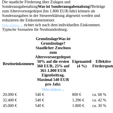
Die staatliche Förderung über Zulagen und
Sonderausgabenabzug
Was ist Sonderausgabenabzug?
Beiträge
zum Altersvorsorgedepot (bis 1.800 EUR/Jahr) können als
Sonderausgaben in der Steuererklärung abgesetzt werden und
reduzieren die Einkommensteuer.
richtet sich nach dem individuellen Einkommen.
Mehr erfahren →
Typische Szenarien für Neubrandenburg:
Grundzulage
Was ist
Grundzulage?
Staatlicher Zuschuss
zum
Altersvorsorgedepot:
50% auf die ersten
Eigenanteil
Effektive
Bruttoeinkommen
360 EUR, 25% auf
(4 %)
Förderquot
361-1.800 EUR
Eigenbeitrag.
Maximal 540 EUR
pro Jahr.
Mehr erfahren →
20.000 €
540 €
800 €
ca. 68 %
32.400 €
540 €
1.296 €
ca. 42 %
45.000 €
540 €
1.800 €
ca. 30 %