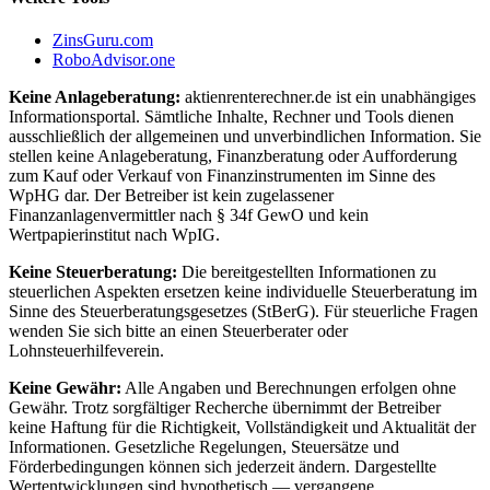
ZinsGuru.com
RoboAdvisor.one
Keine Anlageberatung:
aktienrenterechner.de ist ein unabhängiges
Informationsportal. Sämtliche Inhalte, Rechner und Tools dienen
ausschließlich der allgemeinen und unverbindlichen Information. Sie
stellen keine Anlageberatung, Finanzberatung oder Aufforderung
zum Kauf oder Verkauf von Finanzinstrumenten im Sinne des
WpHG dar. Der Betreiber ist kein zugelassener
Finanzanlagenvermittler nach § 34f GewO und kein
Wertpapierinstitut nach WpIG.
Keine Steuerberatung:
Die bereitgestellten Informationen zu
steuerlichen Aspekten ersetzen keine individuelle Steuerberatung im
Sinne des Steuerberatungsgesetzes (StBerG). Für steuerliche Fragen
wenden Sie sich bitte an einen Steuerberater oder
Lohnsteuerhilfeverein.
Keine Gewähr:
Alle Angaben und Berechnungen erfolgen ohne
Gewähr. Trotz sorgfältiger Recherche übernimmt der Betreiber
keine Haftung für die Richtigkeit, Vollständigkeit und Aktualität der
Informationen. Gesetzliche Regelungen, Steuersätze und
Förderbedingungen können sich jederzeit ändern. Dargestellte
Wertentwicklungen sind hypothetisch — vergangene