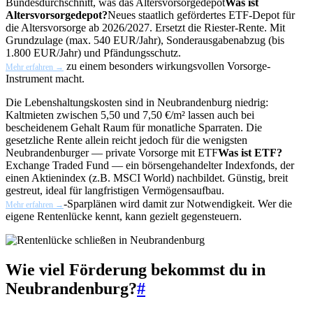
Bundesdurchschnitt, was das
Altersvorsorgedepot
Was ist
Altersvorsorgedepot?
Neues staatlich gefördertes ETF-Depot für
die Altersvorsorge ab 2026/2027. Ersetzt die Riester-Rente. Mit
Grundzulage (max. 540 EUR/Jahr), Sonderausgabenabzug (bis
1.800 EUR/Jahr) und Pfändungsschutz.
zu einem besonders wirkungsvollen Vorsorge-
Mehr erfahren →
Instrument macht.
Die Lebenshaltungskosten sind in Neubrandenburg niedrig:
Kaltmieten zwischen 5,50 und 7,50 €/m² lassen auch bei
bescheidenem Gehalt Raum für monatliche Sparraten. Die
gesetzliche Rente allein reicht jedoch für die wenigsten
Neubrandenburger — private Vorsorge mit
ETF
Was ist ETF?
Exchange Traded Fund — ein börsengehandelter Indexfonds, der
einen Aktienindex (z.B. MSCI World) nachbildet. Günstig, breit
gestreut, ideal für langfristigen Vermögensaufbau.
-Sparplänen wird damit zur Notwendigkeit. Wer die
Mehr erfahren →
eigene Rentenlücke kennt, kann gezielt gegensteuern.
Wie viel Förderung bekommst du in
Neubrandenburg?
#