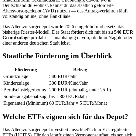
Deutschland du wohnst, kannst du das staatlich geförderte
Altersvorsorgedepot (AVD) nutzen — das Antragsverfahren läuft
vollständig online, ohne Bankfiliale.
Das Altersvorsorgedepot wurde 2026 eingeführt und ersetzt das
bisherige Riester-Modell. Der Staat fördert dich mit bis zu
540 EUR
Grundzulage
pro Jahr — unabhängig davon, ob du in Nagold oder
einer anderen deutschen Stadt lebst.
Staatliche Förderung im Überblick
Förderung
Betrag
Grundzulage
540 EUR/Jahr
Kinderzulage
300 EUR/Kind/Jahr
Berufseinsteigerbonus
200 EUR (einmalig, unter 25 J.)
Sonderausgabenabzug
bis 1.800 EUR/Jahr
Eigenanteil (Minimum)
60 EUR/Jahr = 5 EUR/Monat
Welche ETFs eignen sich für das Depot?
Das Altersvorsorgedepot investiert ausschließlich in EU-regulierte
ETFs (UCITS). Für den langfristigen Vermögensaufbau eignen sich: