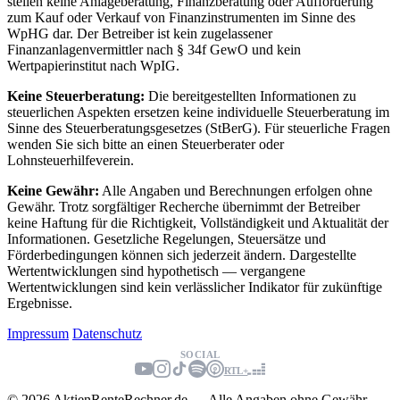
stellen keine Anlageberatung, Finanzberatung oder Aufforderung
zum Kauf oder Verkauf von Finanzinstrumenten im Sinne des
WpHG dar. Der Betreiber ist kein zugelassener
Finanzanlagenvermittler nach § 34f GewO und kein
Wertpapierinstitut nach WpIG.
Keine Steuerberatung:
Die bereitgestellten Informationen zu
steuerlichen Aspekten ersetzen keine individuelle Steuerberatung im
Sinne des Steuerberatungsgesetzes (StBerG). Für steuerliche Fragen
wenden Sie sich bitte an einen Steuerberater oder
Lohnsteuerhilfeverein.
Keine Gewähr:
Alle Angaben und Berechnungen erfolgen ohne
Gewähr. Trotz sorgfältiger Recherche übernimmt der Betreiber
keine Haftung für die Richtigkeit, Vollständigkeit und Aktualität der
Informationen. Gesetzliche Regelungen, Steuersätze und
Förderbedingungen können sich jederzeit ändern. Dargestellte
Wertentwicklungen sind hypothetisch — vergangene
Wertentwicklungen sind kein verlässlicher Indikator für zukünftige
Ergebnisse.
Impressum
Datenschutz
SOCIAL
RTL+
© 2026 AktienRenteRechner.de — Alle Angaben ohne Gewähr.