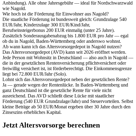
Anbindung). Alle ohne Jahresgebühr — ideal für Nordschwarzwald
wie Nagold.
Wie hoch ist die Förderung für Einwohner aus Nagold?
Die staatliche Förderung ist bundesweit gleich: Grundzulage 540
EUR/Jahr, Kinderzulage 300 EUR/Kind/Jahr,
Berufseinsteigerbonus 200 EUR einmalig (unter 25 Jahre).
Zusätzlich Sonderausgabenabzug bis 1.800 EUR pro Jahr — egal
ob du in Nagold, Baden-Württemberg oder anderswo wohnst.
Ab wann kann ich das Altersvorsorgedepot in Nagold nutzen?
Das Altersvorsorgedepot (AVD) kann seit 2026 eröffnet werden.
Jede Person mit Wohnsitz in Deutschland — also auch in Nagold —
die in der gesetzlichen Rentenversicherung pflichtversichert oder
freiwillig versichert ist, ist förderberechtigt. Die Einkommensgrenze
liegt bei 72.800 EUR/Jahr (Solo).
Lohnt sich das Altersvorsorgedepot neben der gesetzlichen Rente?
Ja — gerade wegen der Rentenlücke. In Baden-Württemberg und
ganz Deutschland ist die gesetzliche Rente für viele nicht
ausreichend. Das AVD schließt diese Lücke mit staatlicher
Förderung (540 EUR Grundzulage/Jahr) und Steuervorteilen. Selbst
kleine Beträge ab 50 EUR/Monat ergeben über 30 Jahre durch den
Zinseszins erhebliches Kapital.
Jetzt Altersvorsorge berechnen