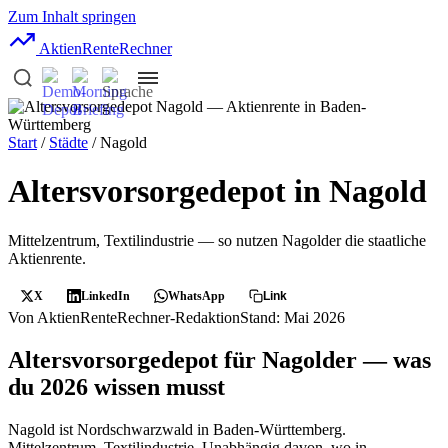
Zum Inhalt springen
AktienRente
Rechner
Start
/
Städte
/ Nagold
Altersvorsorgedepot in Nagold
Mittelzentrum, Textilindustrie — so nutzen Nagolder die staatliche
Aktienrente.
X
LinkedIn
WhatsApp
Link
Von AktienRenteRechner-Redaktion
Stand: Mai 2026
Altersvorsorgedepot für Nagolder — was
du 2026 wissen musst
Nagold ist Nordschwarzwald in Baden-Württemberg.
Mittelzentrum, Textilindustrie. Unabhängig davon, wo in