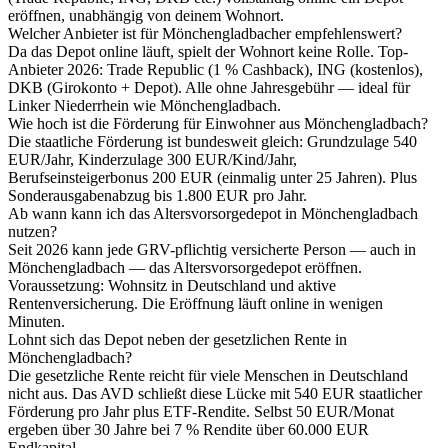
eröffnen, unabhängig von deinem Wohnort.
Welcher Anbieter ist für Mönchengladbacher empfehlenswert?
Da das Depot online läuft, spielt der Wohnort keine Rolle. Top-
Anbieter 2026: Trade Republic (1 % Cashback), ING (kostenlos),
DKB (Girokonto + Depot). Alle ohne Jahresgebühr — ideal für
Linker Niederrhein wie Mönchengladbach.
Wie hoch ist die Förderung für Einwohner aus Mönchengladbach?
Die staatliche Förderung ist bundesweit gleich: Grundzulage 540
EUR/Jahr, Kinderzulage 300 EUR/Kind/Jahr,
Berufseinsteigerbonus 200 EUR (einmalig unter 25 Jahren). Plus
Sonderausgabenabzug bis 1.800 EUR pro Jahr.
Ab wann kann ich das Altersvorsorgedepot in Mönchengladbach
nutzen?
Seit 2026 kann jede GRV-pflichtig versicherte Person — auch in
Mönchengladbach — das Altersvorsorgedepot eröffnen.
Voraussetzung: Wohnsitz in Deutschland und aktive
Rentenversicherung. Die Eröffnung läuft online in wenigen
Minuten.
Lohnt sich das Depot neben der gesetzlichen Rente in
Mönchengladbach?
Die gesetzliche Rente reicht für viele Menschen in Deutschland
nicht aus. Das AVD schließt diese Lücke mit 540 EUR staatlicher
Förderung pro Jahr plus ETF-Rendite. Selbst 50 EUR/Monat
ergeben über 30 Jahre bei 7 % Rendite über 60.000 EUR
Endkapital.