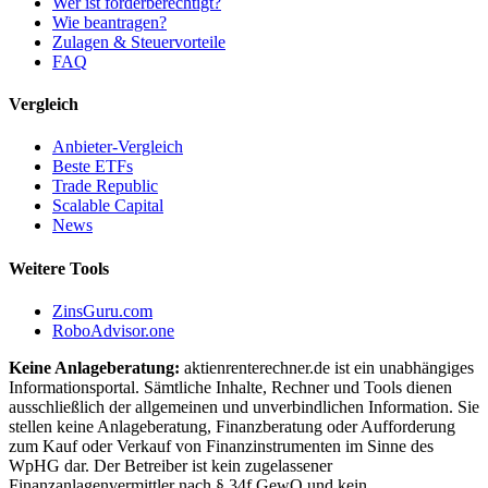
Wer ist förderberechtigt?
Wie beantragen?
Zulagen & Steuervorteile
FAQ
Vergleich
Anbieter-Vergleich
Beste ETFs
Trade Republic
Scalable Capital
News
Weitere Tools
ZinsGuru.com
RoboAdvisor.one
Keine Anlageberatung:
aktienrenterechner.de ist ein unabhängiges
Informationsportal. Sämtliche Inhalte, Rechner und Tools dienen
ausschließlich der allgemeinen und unverbindlichen Information. Sie
stellen keine Anlageberatung, Finanzberatung oder Aufforderung
zum Kauf oder Verkauf von Finanzinstrumenten im Sinne des
WpHG dar. Der Betreiber ist kein zugelassener
Finanzanlagenvermittler nach § 34f GewO und kein