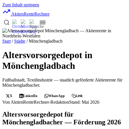
Zum Inhalt springen
AktienRente
Rechner
Start
/
Städte
/ Mönchengladbach
Altersvorsorgedepot in
Mönchengladbach
Fußballstadt, Textilindustrie — staatlich geförderte Aktienrente für
Mönchengladbacher.
X
LinkedIn
WhatsApp
Link
Von AktienRenteRechner-Redaktion
Stand: Mai 2026
Altersvorsorgedepot für
Mönchengladbacher — Förderung 2026