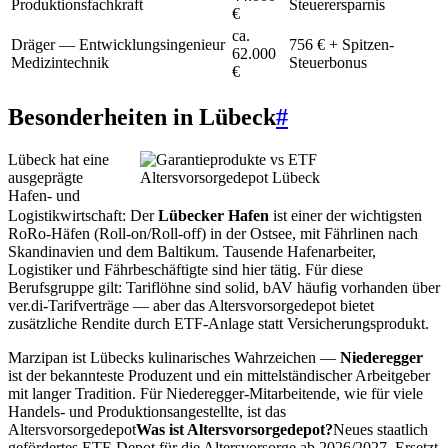
Produktionsfachkraft
Steuerersparnis
€
ca.
Dräger — Entwicklungsingenieur
756 € + Spitzen-
62.000
Medizintechnik
Steuerbonus
€
Besonderheiten in Lübeck
#
Lübeck hat eine
ausgeprägte
Hafen- und
Logistikwirtschaft: Der
Lübecker Hafen
ist einer der wichtigsten
RoRo-Häfen (Roll-on/Roll-off) in der Ostsee, mit Fährlinen nach
Skandinavien und dem Baltikum. Tausende Hafenarbeiter,
Logistiker und Fährbeschäftigte sind hier tätig. Für diese
Berufsgruppe gilt: Tariflöhne sind solid, bAV häufig vorhanden über
ver.di-Tarifverträge — aber das Altersvorsorgedepot bietet
zusätzliche Rendite durch ETF-Anlage statt Versicherungsprodukt.
Marzipan ist Lübecks kulinarisches Wahrzeichen —
Niederegger
ist der bekannteste Produzent und ein mittelständischer Arbeitgeber
mit langer Tradition. Für Niederegger-Mitarbeitende, wie für viele
Handels- und Produktionsangestellte, ist das
Altersvorsorgedepot
Was ist Altersvorsorgedepot?
Neues staatlich
gefördertes ETF-Depot für die Altersvorsorge ab 2026/2027. Ersetzt