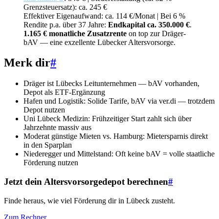
Grenzsteuersatz): ca. 245 €
Effektiver Eigenaufwand: ca. 114 €/Monat | Bei 6 %
Rendite p.a. über 37 Jahre:
Endkapital ca. 350.000 €
.
1.165 € monatliche Zusatzrente
on top zur Dräger-
bAV — eine exzellente Lübecker Altersvorsorge.
Merk dir
#
Dräger ist Lübecks Leitunternehmen — bAV vorhanden,
Depot als ETF-Ergänzung
Hafen und Logistik: Solide Tarife, bAV via ver.di — trotzdem
Depot nutzen
Uni Lübeck Medizin: Frühzeitiger Start zahlt sich über
Jahrzehnte massiv aus
Moderat günstige Mieten vs. Hamburg: Mietersparnis direkt
in den Sparplan
Niederegger und Mittelstand: Oft keine bAV = volle staatliche
Förderung nutzen
Jetzt dein Altersvorsorgedepot berechnen
#
Finde heraus, wie viel Förderung dir in Lübeck zusteht.
Zum Rechner