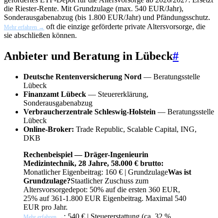
die Riester-Rente. Mit Grundzulage (max. 540 EUR/Jahr),
Sonderausgabenabzug (bis 1.800 EUR/Jahr) und Pfändungsschutz.
oft die einzige geförderte private Altersvorsorge, die
Mehr erfahren →
sie abschließen können.
Anbieter und Beratung in Lübeck
#
Deutsche Rentenversicherung Nord
— Beratungsstelle
Lübeck
Finanzamt Lübeck
— Steuererklärung,
Sonderausgabenabzug
Verbraucherzentrale Schleswig-Holstein
— Beratungsstelle
Lübeck
Online-Broker:
Trade Republic, Scalable Capital, ING,
DKB
Rechenbeispiel — Dräger-Ingenieurin
Medizintechnik, 28 Jahre, 58.000 € brutto:
Monatlicher Eigenbeitrag: 160 € |
Grundzulage
Was ist
Grundzulage?
Staatlicher Zuschuss zum
Altersvorsorgedepot: 50% auf die ersten 360 EUR,
25% auf 361-1.800 EUR Eigenbeitrag. Maximal 540
EUR pro Jahr.
: 540 € | Steuererstattung (ca. 32 %
Mehr erfahren →