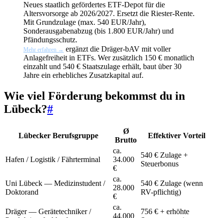
Neues staatlich gefördertes ETF-Depot für die
Altersvorsorge ab 2026/2027. Ersetzt die Riester-Rente.
Mit Grundzulage (max. 540 EUR/Jahr),
Sonderausgabenabzug (bis 1.800 EUR/Jahr) und
Pfändungsschutz.
ergänzt die Dräger-bAV mit voller
Mehr erfahren →
Anlagefreiheit in ETFs. Wer zusätzlich 150 € monatlich
einzahlt und 540 € Staatszulage erhält, baut über 30
Jahre ein erhebliches Zusatzkapital auf.
Wie viel Förderung bekommst du in
Lübeck?
#
Ø
Lübecker Berufsgruppe
Effektiver Vorteil
Brutto
ca.
540 € Zulage +
Hafen / Logistik / Fährterminal
34.000
Steuerbonus
€
ca.
Uni Lübeck — Medizinstudent /
540 € Zulage (wenn
28.000
Doktorand
RV-pflichtig)
€
ca.
Dräger — Gerätetechniker /
756 € + erhöhte
44.000