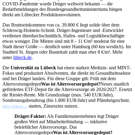
COVID-Pandemie wurde Dräger weltweit bekannt — die
Bedarfsmeldungen des Bundesgesundheitsministeriums hingen
direkt am Lübecker Produktionsvolumen.
Das Bruttoeinkommen von ca. 39.800 € liegt solide über dem
Schleswig-Holstein-Schnitt. Dräger-Ingenieure und -Entwickler
verdienen überdurchschnittlich, Hafen- und Logistikbeschäftigte
etwas weniger. Die Mieten sind mit 8 – 11 €/m² moderat für eine
Stadt dieser Größe — deutlich unter Hamburg (60 km westlich). Im
Stadtteil St. Jürgen oder Buntekuh zahlt man eher 8 €/m². Mehr
unter
lübeck.de
.
Die
Universität zu Lübeck
hat einen starken Medizin- und MINT-
Fokus und produziert Absolventen, die direkt im Gesundheitssektor
und bei Dräger landen. Für diese Gruppe gilt: Früh mit dem
Altersvorsorgedepot
Was ist Altersvorsorgedepot?
Neues staatlich
gefördertes ETF-Depot für die Altersvorsorge ab 2026/2027. Ersetzt
die Riester-Rente. Mit Grundzulage (max. 540 EUR/Jahr),
Sonderausgabenabzug (bis 1.800 EUR/Jahr) und Pfändungsschutz.
starten, Zinseszins nutzen.
Mehr erfahren →
Dräger-Faktor:
Als Familienunternehmen legt Dräger
großen Wert auf Mitarbeiterbindung — inklusive
betrieblicher Altersvorsorge. Das
Altersvorsorgedepot
Was ist Altersvorsorgedepot?