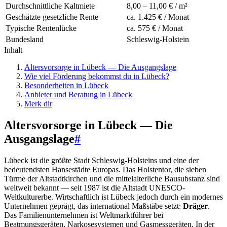
Durchschnittliche Kaltmiete
8,00 – 11,00 € / m²
Geschätzte gesetzliche Rente
ca. 1.425 € / Monat
Typische Rentenlücke
ca. 575 € / Monat
Bundesland
Schleswig-Holstein
Inhalt
Altersvorsorge in Lübeck — Die Ausgangslage
Wie viel Förderung bekommst du in Lübeck?
Besonderheiten in Lübeck
Anbieter und Beratung in Lübeck
Merk dir
Altersvorsorge in Lübeck — Die
Ausgangslage
#
Lübeck ist die größte Stadt Schleswig-Holsteins und eine der
bedeutendsten Hansestädte Europas. Das Holstentor, die sieben
Türme der Altstadtkirchen und die mittelalterliche Bausubstanz sind
weltweit bekannt — seit 1987 ist die Altstadt UNESCO-
Weltkulturerbe. Wirtschaftlich ist Lübeck jedoch durch ein modernes
Unternehmen geprägt, das international Maßstäbe setzt:
Dräger
.
Das Familienunternehmen ist Weltmarktführer bei
Beatmungsgeräten, Narkosesystemen und Gasmessgeräten. In der