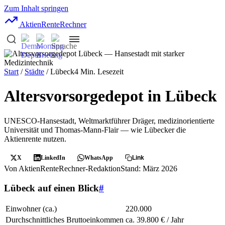
Zum Inhalt springen
AktienRente
Rechner
Start
/
Städte
/ Lübeck
4 Min. Lesezeit
Altersvorsorgedepot in Lübeck
UNESCO-Hansestadt, Weltmarktführer Dräger, medizinorientierte
Universität und Thomas-Mann-Flair — wie Lübecker die
Aktienrente nutzen.
X
LinkedIn
WhatsApp
Link
Von AktienRenteRechner-Redaktion
Stand: März 2026
Lübeck auf einen Blick
#
Einwohner (ca.)
220.000
Durchschnittliches Bruttoeinkommen
ca. 39.800 € / Jahr