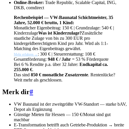
Online-Broker:
Trade Republic, Scalable Capital, ING,
DKB, comdirect
Rechenbeispiel — VW-Baunatal Schichtmeister, 35
Jahre, 52.000 € brutto, 1 Kind:
Monatlicher Eigenbeitrag: 150 € | Grundzulage: 540 € |
Kinderzulage
Was ist Kinderzulage?
Zusätzliche
staatliche Zulage von bis zu 300 EUR pro
kindergeldberechtigtem Kind pro Jahr. Wird als 1:1-
Matching des Eigenbeitrags gewährt.
: 300 € | Steuererstattung: 108 €
Mehr erfahren →
Gesamtförderung:
948 € / Jahr
= 53 % Förderquote
Bei 6 % Rendite p.a. über 32 Jahre:
Endkapital ca.
255.000 €
.
Das sind
850 € monatliche Zusatzrente
. Rentenlücke?
Weit mehr als geschlossen.
Merk dir
#
VW Baunatal ist der zweitgrößte VW-Standort — starke bAV,
Depot als Ergänzung
Günstige Mieten für Hessen — 150 €/Monat sind gut
machbar
E-Transformation betrifft auch Getriebe-Produktion → breite