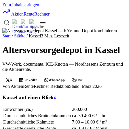
Zum Inhalt springen
AktienRente
Rechner
Start
/
Städte
/ Kassel
3 Min. Lesezeit
Altersvorsorgedepot in Kassel
VW-Werk, documenta, ICE-Knoten — Nordhessens Zentrum und
die Aktienrente.
X
LinkedIn
WhatsApp
Link
Von AktienRenteRechner-Redaktion
Stand: März 2026
Kassel auf einen Blick
#
Einwohner (ca.)
200.000
Durchschnittliches Bruttoeinkommen
ca. 39.400 € / Jahr
Durchschnittliche Kaltmiete
7,00 – 10,00 € / m²
Geschätzte gesetzliche Rente
ca. 1.412 € / Monat