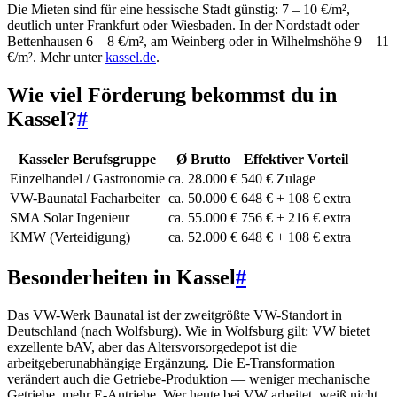
Die Mieten sind für eine hessische Stadt günstig: 7 – 10 €/m²,
deutlich unter Frankfurt oder Wiesbaden. In der Nordstadt oder
Bettenhausen 6 – 8 €/m², am Weinberg oder in Wilhelmshöhe 9 – 11
€/m². Mehr unter
kassel.de
.
Wie viel Förderung bekommst du in
Kassel?
#
Kasseler Berufsgruppe
Ø Brutto
Effektiver Vorteil
Einzelhandel / Gastronomie
ca. 28.000 €
540 € Zulage
VW-Baunatal Facharbeiter
ca. 50.000 €
648 € + 108 € extra
SMA Solar Ingenieur
ca. 55.000 €
756 € + 216 € extra
KMW (Verteidigung)
ca. 52.000 €
648 € + 108 € extra
Besonderheiten in Kassel
#
Das VW-Werk Baunatal ist der zweitgrößte VW-Standort in
Deutschland (nach Wolfsburg). Wie in Wolfsburg gilt: VW bietet
exzellente bAV, aber das Altersvorsorgedepot ist die
arbeitgeberunabhängige Ergänzung. Die E-Transformation
verändert auch die Getriebe-Produktion — weniger mechanische
Getriebe, mehr E-Antriebe. Wer heute bei VW arbeitet, weiß nicht,