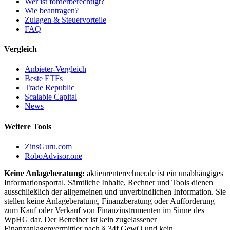
Wer ist förderberechtigt?
Wie beantragen?
Zulagen & Steuervorteile
FAQ
Vergleich
Anbieter-Vergleich
Beste ETFs
Trade Republic
Scalable Capital
News
Weitere Tools
ZinsGuru.com
RoboAdvisor.one
Keine Anlageberatung:
aktienrenterechner.de ist ein unabhängiges
Informationsportal. Sämtliche Inhalte, Rechner und Tools dienen
ausschließlich der allgemeinen und unverbindlichen Information. Sie
stellen keine Anlageberatung, Finanzberatung oder Aufforderung
zum Kauf oder Verkauf von Finanzinstrumenten im Sinne des
WpHG dar. Der Betreiber ist kein zugelassener
Finanzanlagenvermittler nach § 34f GewO und kein