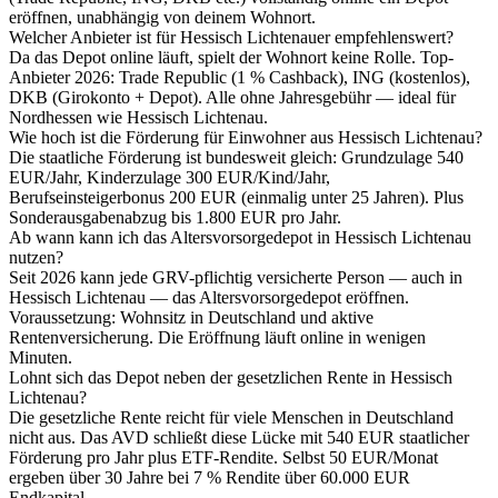
eröffnen, unabhängig von deinem Wohnort.
Welcher Anbieter ist für Hessisch Lichtenauer empfehlenswert?
Da das Depot online läuft, spielt der Wohnort keine Rolle. Top-
Anbieter 2026: Trade Republic (1 % Cashback), ING (kostenlos),
DKB (Girokonto + Depot). Alle ohne Jahresgebühr — ideal für
Nordhessen wie Hessisch Lichtenau.
Wie hoch ist die Förderung für Einwohner aus Hessisch Lichtenau?
Die staatliche Förderung ist bundesweit gleich: Grundzulage 540
EUR/Jahr, Kinderzulage 300 EUR/Kind/Jahr,
Berufseinsteigerbonus 200 EUR (einmalig unter 25 Jahren). Plus
Sonderausgabenabzug bis 1.800 EUR pro Jahr.
Ab wann kann ich das Altersvorsorgedepot in Hessisch Lichtenau
nutzen?
Seit 2026 kann jede GRV-pflichtig versicherte Person — auch in
Hessisch Lichtenau — das Altersvorsorgedepot eröffnen.
Voraussetzung: Wohnsitz in Deutschland und aktive
Rentenversicherung. Die Eröffnung läuft online in wenigen
Minuten.
Lohnt sich das Depot neben der gesetzlichen Rente in Hessisch
Lichtenau?
Die gesetzliche Rente reicht für viele Menschen in Deutschland
nicht aus. Das AVD schließt diese Lücke mit 540 EUR staatlicher
Förderung pro Jahr plus ETF-Rendite. Selbst 50 EUR/Monat
ergeben über 30 Jahre bei 7 % Rendite über 60.000 EUR
Endkapital.