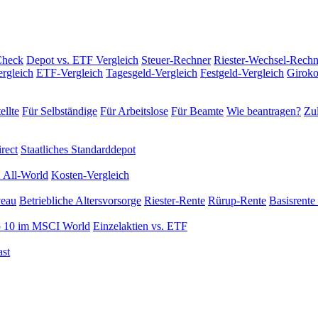
Check
Depot vs. ETF Vergleich
Steuer-Rechner
Riester-Wechsel-Rechn
rgleich
ETF-Vergleich
Tagesgeld-Vergleich
Festgeld-Vergleich
Giroko
ellte
Für Selbständige
Für Arbeitslose
Für Beamte
Wie beantragen?
Zul
rect
Staatliches Standarddepot
 All-World
Kosten-Vergleich
veau
Betriebliche Altersvorsorge
Riester-Rente
Rürup-Rente
Basisrente 
 10 im MSCI World
Einzelaktien vs. ETF
st