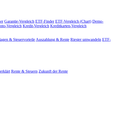
er
Garantie-Vergleich
ETF-Finder
ETF-Vergleich (Chart)
Demo-
nto-Vergleich
Kredit-Vergleich
Kreditkarten-Vergleich
agen & Steuervorteile
Auszahlung & Rente
Riester umwandeln
ETF-
erklärt
Rente & Steuern
Zukunft der Rente