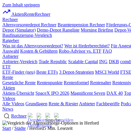
Zum Inhalt springen
AktienRente
Rechner
Rechner
Altersvorsorgedepot Rechner
Beamtenpension Rechner
Förderungs-
Depot (Simulator)
Demo-Depot Rangliste
Morning Briefing
Depot-Ve
Baufinanzierung-Vergleich
Ratgeber
Was ist das Altersvorsorgedepot?
Wer ist förderberechtigt?
Für Angest
Auswahl
Kosten & Gebühren
Robo-Advisor vs. ETF
FAQ
Anbieter
Anbieter-Vergleich
Trade Republic
Scalable Capital
ING
DKB
comdi
ETF
ETF-Finder (neu)
Beste ETFs
3 Depot-Strategien
MSCI World
FTSE
Rente
Gesetzliche Rente
Rentenpunkte
Rentenformel
Rentenalter
Rentenni
Aktien
Aktien-Übersicht
SpaceX IPO 2026
Magnificent Seven
DAX 40
Top
Videos
Alle Videos
Grundlagen
Rente & Riester
Anbieter
Fachbegriffe
Podca
News
Rechner
Start
/
Städte
/ Herford
5 Min. Lesezeit