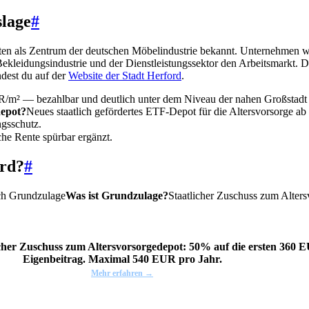
slage
#
nten als Zentrum der deutschen Möbelindustrie bekannt. Unternehmen w
kleidungsindustrie und der Dienstleistungssektor den Arbeitsmarkt. 
ndest du auf der
Website der Stadt Herford
.
m² — bezahlbar und deutlich unter dem Niveau der nahen Großstadt Bi
depot?
Neues staatlich gefördertes ETF-Depot für die Altersvorsorge ab
gsschutz.
iche Rente spürbar ergänzt.
ord?
#
ch
Grundzulage
Was ist Grundzulage?
Staatlicher Zuschuss zum Alter
icher Zuschuss zum Altersvorsorgedepot: 50% auf die ersten 360
Eigenbeitrag. Maximal 540 EUR pro Jahr.
Mehr erfahren →