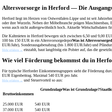
Altersvorsorge in Herford — Die Ausgang
Herford liegt im Herzen von Ostwestfalen-Lippe und ist seit Jahrzeh
oder ihre Wurzeln. Neben der Möbelbranche prägen Maschinenbau, Be
wenn auch nicht außergewöhnlich hoch. Aktuelle Wirtschaftsdaten fi
Die Kaltmieten in Herford bewegen sich zwischen 6,50 und 9,00 EUR/
100 bis 150 EUR in ein
Altersvorsorgedepot
Was ist Altersvorsorge
EUR/Jahr), Sonderausgabenabzug (bis 1.800 EUR/Jahr) und Pfändun
einzahlt, baut langfristig ein Polster auf, das die gesetzl
Mehr erfahren →
Wie viel Förderung bekommst du in Herf
Für typische Herforder Einkommensgruppen sieht die Förderung dur
EUR Eigenbeitrag. Maximal 540 EUR pro Jahr.
und Steuervorteil so aus:
Mehr erfahren →
Grundzulage
Was ist Grundzulage?
Staatl
Bruttoeinkommen
25.000 EUR
540 EUR
37.000 EUR
540 EUR