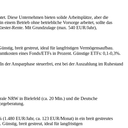
t. Diese Unternehmen bieten solide Arbeitsplätze, aber die
n einem Betrieb ohne betriebliche Vorsorge arbeitet, sollte das
 Riester-Rente. Mit Grundzulage (max. 540 EUR/Jahr),
tig, breit gestreut, ideal für langfristigen Vermögensaufbau.
amtkosten eines Fonds/ETFs in Prozent. Günstige ETFs: 0,1-0,3%.
 In der Ansparphase steuerfrei, erst bei der Auszahlung im Ruhestand
rale NRW in Bielefeld (ca. 20 Min.) und die Deutsche
sorgeberatung.
 % (1.480 EUR/Jahr, ca. 123 EUR/Monat) in ein breit gestreutes
stig, breit gestreut, ideal für langfristigen