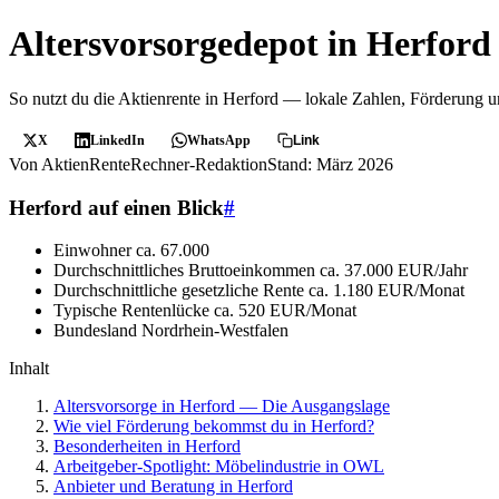
Altersvorsorgedepot in Herford
So nutzt du die Aktienrente in Herford — lokale Zahlen, Förderung 
X
LinkedIn
WhatsApp
Link
Von AktienRenteRechner-Redaktion
Stand: März 2026
Herford auf einen Blick
#
Einwohner
ca. 67.000
Durchschnittliches Bruttoeinkommen
ca. 37.000 EUR/Jahr
Durchschnittliche gesetzliche Rente
ca. 1.180 EUR/Monat
Typische Rentenlücke
ca. 520 EUR/Monat
Bundesland
Nordrhein-Westfalen
Inhalt
Altersvorsorge in Herford — Die Ausgangslage
Wie viel Förderung bekommst du in Herford?
Besonderheiten in Herford
Arbeitgeber-Spotlight: Möbelindustrie in OWL
Anbieter und Beratung in Herford