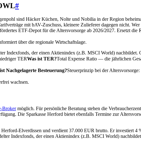
n OWL
#
npohl sind Häcker Küchen, Nolte und Nobilia in der Region beheimate
arifverträge mit bAV-Zuschuss, kleinere Zulieferer dagegen nicht. Wer i
efördertes ETF-Depot für die Altersvorsorge ab 2026/2027. Ersetzt die
nformiert über die regionale Wirtschaftslage.
 Indexfonds, der einen Aktienindex (z.B. MSCI World) nachbildet. Güns
niedriger
TER
Was ist TER?
Total Expense Ratio — die jährlichen Ges
ist Nachgelagerte Besteuerung?
Steuerprinzip bei der Altersvorsorge:
erfrei wachsen.
e-Broker
möglich. Für persönliche Beratung stehen die Verbraucherzent
rfügung. Die Sparkasse Herford bietet ebenfalls Termine zur Altersvor
n Herford-Elverdissen und verdient 37.000 EUR brutto. Er investiert 4
r Indexfonds, der einen Aktienindex (z.B. MSCI World) nachbildet. Gün