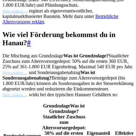
1.800 EUR/Jahr) und Pfändungsschutz.
ergänzt als eigenverantwortlicher,
Mehr erfahren →
kapitalmarktbasierter Baustein. Mehr dazu unter
Betriebliche
Altersvorsorge erklärt
.
Wie viel Förderung bekommst du in
Hanau?
#
Die Mischung aus
Grundzulage
Was ist Grundzulage?
Staatlicher
Zuschuss zum Altersvorsorgedepot: 50% auf die ersten 360 EUR,
25% auf 361-1.800 EUR Eigenbeitrag. Maximal 540 EUR pro Jahr.
und
Sonderausgabenabzug
Was ist
Mehr erfahren →
Sonderausgabenabzug?
Beiträge zum Altersvorsorgedepot (bis
1.800 EUR/Jahr) können als Sonderausgaben in der Steuererklärung
abgesetzt werden und reduzieren die Einkommensteuer.
wirkt bei den typischen Hanauer Gehältern so:
Mehr erfahren →
Grundzulage
Was ist
Grundzulage?
Staatlicher Zuschuss
zum
Altersvorsorgedepot:
50% auf die ersten
Eigenanteil
Effektive
Bruttoeinkommen