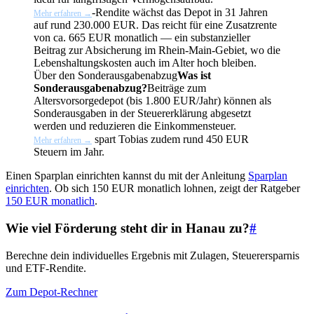
-Rendite wächst das Depot in 31 Jahren
Mehr erfahren →
auf rund 230.000 EUR. Das reicht für eine Zusatzrente
von ca. 665 EUR monatlich — ein substanzieller
Beitrag zur Absicherung im Rhein-Main-Gebiet, wo die
Lebenshaltungskosten auch im Alter hoch bleiben.
Über den
Sonderausgabenabzug
Was ist
Sonderausgabenabzug?
Beiträge zum
Altersvorsorgedepot (bis 1.800 EUR/Jahr) können als
Sonderausgaben in der Steuererklärung abgesetzt
werden und reduzieren die Einkommensteuer.
spart Tobias zudem rund 450 EUR
Mehr erfahren →
Steuern im Jahr.
Einen Sparplan einrichten kannst du mit der Anleitung
Sparplan
einrichten
. Ob sich 150 EUR monatlich lohnen, zeigt der Ratgeber
150 EUR monatlich
.
Wie viel Förderung steht dir in Hanau zu?
#
Berechne dein individuelles Ergebnis mit Zulagen, Steuerersparnis
und ETF-Rendite.
Zum Depot-Rechner