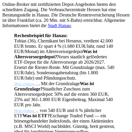
Online-Broker mit zertifizierten Depot-Angeboten bieten den
schnellsten Zugang. Die Verbraucherzentrale Hessen hat eine
Beratungsstelle in Hanau. Die Deutsche Rentenversicherung Hessen
ist über Frankfurt (ca. 20 Min. mit S-Bahn) erreichbar. Allgemeine
Informationen bietet die
Stadt Hanau
.
Rechenbeispiel für Hanau:
Tobias (36), Chemikant bei Heraeus, verdient 42.000
EUR brutto. Er spart 4 % (1.680 EUR/Jahr, rund 140
EUR/Monat) im
Altersvorsorgedepot
Was ist
Altersvorsorgedepot?
Neues staatlich gefördertes
ETF-Depot für die Altersvorsorge ab 2026/2027.
Ersetzt die Riester-Rente. Mit Grundzulage (max. 540
EUR/Jahr), Sonderausgabenabzug (bis 1.800
EUR/Jahr) und Pfändungsschutz.
. Mit der
Grundzulage
Was ist
Mehr erfahren →
Grundzulage?
Staatlicher Zuschuss zum
Altersvorsorgedepot: 50% auf die ersten 360 EUR,
25% auf 361-1.800 EUR Eigenbeitrag. Maximal 540
EUR pro Jahr.
von 540 EUR und 6 % jährlicher
Mehr erfahren →
ETF
Was ist ETF?
Exchange Traded Fund — ein
börsengehandelter Indexfonds, der einen Aktienindex
(z.B. MSCI World) nachbildet. Günstig, breit gestreut,
ideal für langfristigen Vermögensaufbau.