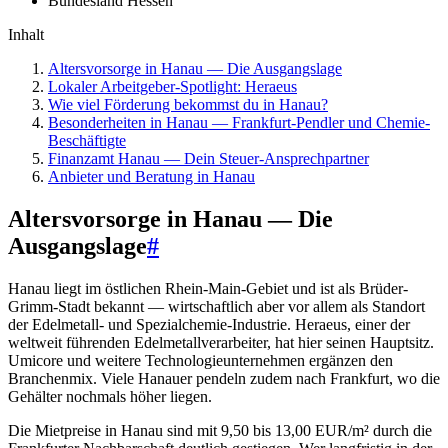
Bundesland
Hessen
Inhalt
Altersvorsorge in Hanau — Die Ausgangslage
Lokaler Arbeitgeber-Spotlight: Heraeus
Wie viel Förderung bekommst du in Hanau?
Besonderheiten in Hanau — Frankfurt-Pendler und Chemie-
Beschäftigte
Finanzamt Hanau — Dein Steuer-Ansprechpartner
Anbieter und Beratung in Hanau
Altersvorsorge in Hanau — Die
Ausgangslage
#
Hanau liegt im östlichen Rhein-Main-Gebiet und ist als Brüder-
Grimm-Stadt bekannt — wirtschaftlich aber vor allem als Standort
der Edelmetall- und Spezialchemie-Industrie. Heraeus, einer der
weltweit führenden Edelmetallverarbeiter, hat hier seinen Hauptsitz.
Umicore und weitere Technologieunternehmen ergänzen den
Branchenmix. Viele Hanauer pendeln zudem nach Frankfurt, wo die
Gehälter nochmals höher liegen.
Die Mietpreise in Hanau sind mit 9,50 bis 13,00 EUR/m² durch die