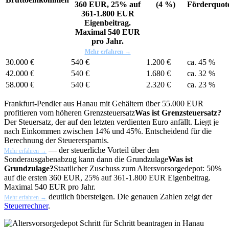
360 EUR, 25% auf
(4 %)
Förderquot
361-1.800 EUR
Eigenbeitrag.
Maximal 540 EUR
pro Jahr.
Mehr erfahren →
30.000 €
540 €
1.200 €
ca. 45 %
42.000 €
540 €
1.680 €
ca. 32 %
58.000 €
540 €
2.320 €
ca. 23 %
Frankfurt-Pendler aus Hanau mit Gehältern über 55.000 EUR
profitieren vom höheren
Grenzsteuersatz
Was ist Grenzsteuersatz?
Der Steuersatz, der auf den letzten verdienten Euro anfällt. Liegt je
nach Einkommen zwischen 14% und 45%. Entscheidend für die
Berechnung der Steuerersparnis.
— der steuerliche Vorteil über den
Mehr erfahren →
Sonderausgabenabzug kann dann die
Grundzulage
Was ist
Grundzulage?
Staatlicher Zuschuss zum Altersvorsorgedepot: 50%
auf die ersten 360 EUR, 25% auf 361-1.800 EUR Eigenbeitrag.
Maximal 540 EUR pro Jahr.
deutlich übersteigen. Die genauen Zahlen zeigt der
Mehr erfahren →
Steuerrechner
.