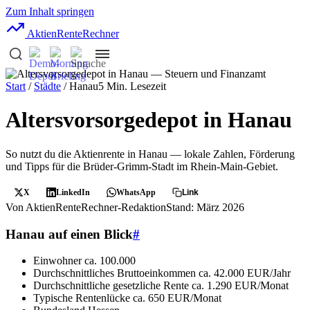
Zum Inhalt springen
AktienRente
Rechner
Start
/
Städte
/ Hanau
5 Min. Lesezeit
Altersvorsorgedepot in Hanau
So nutzt du die Aktienrente in Hanau — lokale Zahlen, Förderung
und Tipps für die Brüder-Grimm-Stadt im Rhein-Main-Gebiet.
X
LinkedIn
WhatsApp
Link
Von AktienRenteRechner-Redaktion
Stand: März 2026
Hanau auf einen Blick
#
Einwohner
ca. 100.000
Durchschnittliches Bruttoeinkommen
ca. 42.000 EUR/Jahr
Durchschnittliche gesetzliche Rente
ca. 1.290 EUR/Monat
Typische Rentenlücke
ca. 650 EUR/Monat