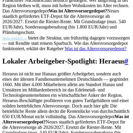
Frankfurter Nachbarschaft deutlich gestiegen. Wer langfristig in der
Region bleiben will, muss mit hohen Wohnkosten im Alter rechnen.
Das
Altersvorsorgedepot
Was ist Altersvorsorgedepot?
Neues
staatlich gefördertes ETF-Depot für die Altersvorsorge ab
2026/2027. Ersetzt die Riester-Rente. Mit Grundzulage (max. 540
EUR/Jahr), Sonderausgabenabzug (bis 1.800 EUR/Jahr) und
Pfändungsschutz.
bietet die Struktur, um frühzeitig dagegen vorzusorgen
Mehr erfahren →
— mit Rendite statt reinem Sparbuch. Wie das Altersvorsorgedepot
funktioniert, erklärt der Ratgeber
Was ist das Altersvorsorgedepot?
Lokaler Arbeitgeber-Spotlight: Heraeus
#
Heraeus ist nicht nur Hanaus größter Arbeitgeber, sondern auch
eines der ältesten Familienunternehmen Deutschlands — gegründet
1660. Mit über 4.000 Mitarbeitern allein am Standort Hanau und
Umsätzen im Milliardenbereich ist das Edelmetall- und
Technologieunternehmen ein wirtschaftlicher Anker der Region.
Heraeus-Beschäftigte profitieren von guten Tarifgehältern und einer
soliden betrieblichen Altersvorsorge. Doch auch hier gilt: Die
betriebliche Rente allein deckt die Rentenlücke von durchschnittlich
650 EUR/Monat nicht vollständig. Das
Altersvorsorgedepot
Was ist
Altersvorsorgedepot?
Neues staatlich gefördertes ETF-Depot für
die Altersvorsorge ab 2026/2027. Ersetzt die Riester-Rente. Mit
Grundzulage (max. 540 EUR/Jahr), Sonderausgabenabzug (bis