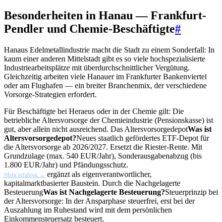
Besonderheiten in Hanau — Frankfurt-
Pendler und Chemie-Beschäftigte
#
Hanaus Edelmetallindustrie macht die Stadt zu einem Sonderfall: In
kaum einer anderen Mittelstadt gibt es so viele hochspezialisierte
Industriearbeitsplätze mit überdurchschnittlicher Vergütung.
Gleichzeitig arbeiten viele Hanauer im Frankfurter Bankenviertel
oder am Flughafen — ein breiter Branchenmix, der verschiedene
Vorsorge-Strategien erfordert.
Für Beschäftigte bei Heraeus oder in der Chemie gilt: Die
betriebliche Altersvorsorge der Chemieindustrie (Pensionskasse) ist
gut, aber allein nicht ausreichend. Das
Altersvorsorgedepot
Was ist
Altersvorsorgedepot?
Neues staatlich gefördertes ETF-Depot für
die Altersvorsorge ab 2026/2027. Ersetzt die Riester-Rente. Mit
Grundzulage (max. 540 EUR/Jahr), Sonderausgabenabzug (bis
1.800 EUR/Jahr) und Pfändungsschutz.
ergänzt als eigenverantwortlicher,
Mehr erfahren →
kapitalmarktbasierter Baustein. Durch die
Nachgelagerte
Besteuerung
Was ist Nachgelagerte Besteuerung?
Steuerprinzip bei
der Altersvorsorge: In der Ansparphase steuerfrei, erst bei der
Auszahlung im Ruhestand wird mit dem persönlichen
Einkommensteuersatz besteuert.