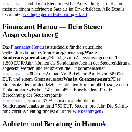
zahlt man Steuern erst bei Auszahlung — und dann
Mehr erfahren →
meist zu einem niedrigeren Satz als im Erwerbsleben. Alle Details
dazu unter
Nachgelagerte Besteuerung erklärt
.
Finanzamt Hanau — Dein Steuer-
Ansprechpartner
#
Das
Finanzamt Hanau
ist zuständig für die steuerliche
Geltendmachung des
Sonderausgabenabzug
Was ist
Sonderausgabenabzug?
Beiträge zum Altersvorsorgedepot (bis
1.800 EUR/Jahr) können als Sonderausgaben in der Steuererklärung
abgesetzt werden und reduzieren die Einkommensteuer.
s über die Anlage AV. Bei einem Brutto von 58.000
Mehr erfahren →
EUR und einem
Grenzsteuersatz
Was ist Grenzsteuersatz?
Der
Steuersatz, der auf den letzten verdienten Euro anfällt. Liegt je nach
Einkommen zwischen 14% und 45%. Entscheidend für die
Berechnung der Steuerersparnis.
von ca. 37 % sparst du allein über den
Mehr erfahren →
Sonderausgabenabzug rund 750 EUR Steuern pro Jahr. Die Schritt-
für-Schritt-Anleitung findest du unter
Wie beantragen?
Anbieter und Beratung in Hanau
#