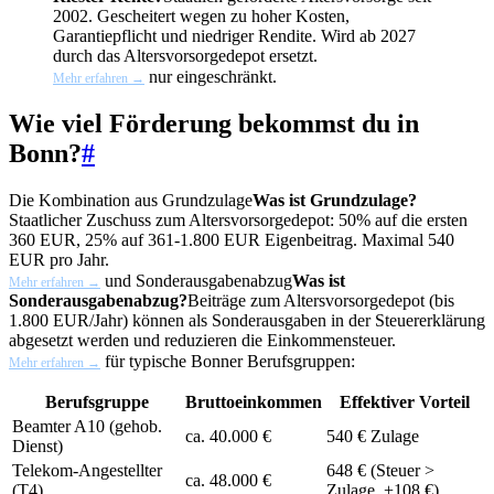
2002. Gescheitert wegen zu hoher Kosten,
Garantiepflicht und niedriger Rendite. Wird ab 2027
durch das Altersvorsorgedepot ersetzt.
nur eingeschränkt.
Mehr erfahren →
Wie viel Förderung bekommst du in
Bonn?
#
Die Kombination aus
Grundzulage
Was ist Grundzulage?
Staatlicher Zuschuss zum Altersvorsorgedepot: 50% auf die ersten
360 EUR, 25% auf 361-1.800 EUR Eigenbeitrag. Maximal 540
EUR pro Jahr.
und
Sonderausgabenabzug
Was ist
Mehr erfahren →
Sonderausgabenabzug?
Beiträge zum Altersvorsorgedepot (bis
1.800 EUR/Jahr) können als Sonderausgaben in der Steuererklärung
abgesetzt werden und reduzieren die Einkommensteuer.
für typische Bonner Berufsgruppen:
Mehr erfahren →
Berufsgruppe
Bruttoeinkommen
Effektiver Vorteil
Beamter A10 (gehob.
ca. 40.000 €
540 € Zulage
Dienst)
Telekom-Angestellter
648 € (Steuer >
ca. 48.000 €
(T4)
Zulage, +108 €)