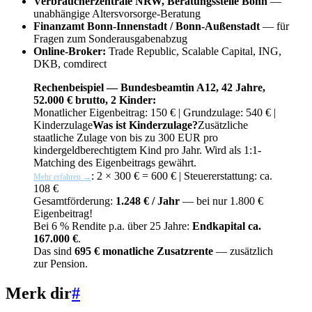
Verbraucherzentrale NRW, Beratungsstelle Bonn
—
unabhängige Altersvorsorge-Beratung
Finanzamt Bonn-Innenstadt / Bonn-Außenstadt
— für
Fragen zum Sonderausgabenabzug
Online-Broker:
Trade Republic, Scalable Capital, ING,
DKB, comdirect
Rechenbeispiel — Bundesbeamtin A12, 42 Jahre,
52.000 € brutto, 2 Kinder:
Monatlicher Eigenbeitrag: 150 € | Grundzulage: 540 € |
Kinderzulage
Was ist Kinderzulage?
Zusätzliche
staatliche Zulage von bis zu 300 EUR pro
kindergeldberechtigtem Kind pro Jahr. Wird als 1:1-
Matching des Eigenbeitrags gewährt.
: 2 × 300 € = 600 € | Steuererstattung: ca.
Mehr erfahren →
108 €
Gesamtförderung:
1.248 € / Jahr
— bei nur 1.800 €
Eigenbeitrag!
Bei 6 % Rendite p.a. über 25 Jahre:
Endkapital ca.
167.000 €
.
Das sind
695 € monatliche Zusatzrente
— zusätzlich
zur Pension.
Merk dir
#