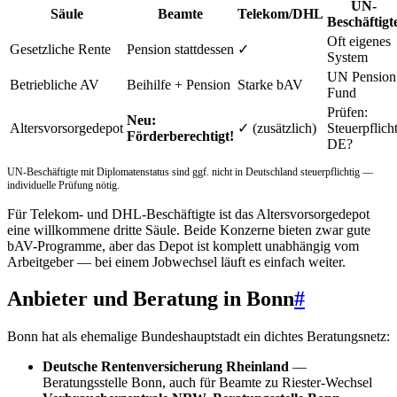
UN-
Säule
Beamte
Telekom/DHL
Beschäftigt
Oft eigenes
Gesetzliche Rente
Pension stattdessen
✓
System
UN Pension
Betriebliche AV
Beihilfe + Pension
Starke bAV
Fund
Prüfen:
Neu:
Altersvorsorgedepot
✓ (zusätzlich)
Steuerpflich
Förderberechtigt!
DE?
UN-Beschäftigte mit Diplomatenstatus sind ggf. nicht in Deutschland steuerpflichtig —
individuelle Prüfung nötig.
Für Telekom- und DHL-Beschäftigte ist das Altersvorsorgedepot
eine willkommene dritte Säule. Beide Konzerne bieten zwar gute
bAV-Programme, aber das Depot ist komplett unabhängig vom
Arbeitgeber — bei einem Jobwechsel läuft es einfach weiter.
Anbieter und Beratung in Bonn
#
Bonn hat als ehemalige Bundeshauptstadt ein dichtes Beratungsnetz:
Deutsche Rentenversicherung Rheinland
—
Beratungsstelle Bonn, auch für Beamte zu Riester-Wechsel