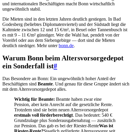
und internationalen Beschäftigten macht Bonn wirtschaftlich
ungewöhnlich stabil.
Die Mieten sind in den letzten Jahren deutlich gestiegen. In Bad
Godesberg (beliebtes Diplomatenviertel) und der Südstadt liegt die
Kaltmiete zwischen 12 und 15 €/m², in Beuel oder Tannenbusch ist
es mit 9 – 11 €/m² günstiger. Wer die Wahl hat, pendelt von der
Voreifel oder aus dem Siebengebirge — dort sind die Mieten
deutlich niedriger. Mehr unter
bonn.de
.
Warum Bonn beim Altersvorsorgedepot
ein Sonderfall ist
#
Das Besondere an Bonn: Ein ungewöhnlich hoher Anteil der
Beschäftigten sind
Beamte
. Und genau für diese Gruppe ändert sich
mit dem Altersvorsorgedepot alles.
Wichtig für Beamte:
Beamte haben zwar eine
Pension, aber kein Anrecht auf die gesetzliche Rente.
Trotzdem sind sie beim neuen Altersvorsorgedepot
erstmals voll förderberechtigt
. Das bedeutet: 540 €
Grundzulage plus Sonderausgabenabzug — zusätzlich
zur Pension. Das gab es bei der
Riester-Rente
Was ist
Riester-Rente?
Staatlich geförderte Altersvorsorge seit