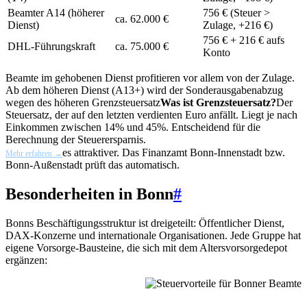
Beamter A14 (höherer
756 € (Steuer >
ca. 62.000 €
Dienst)
Zulage, +216 €)
756 € + 216 € aufs
DHL-Führungskraft
ca. 75.000 €
Konto
Beamte im gehobenen Dienst profitieren vor allem von der Zulage.
Ab dem höheren Dienst (A13+) wird der Sonderausgabenabzug
wegen des höheren
Grenzsteuersatz
Was ist Grenzsteuersatz?
Der
Steuersatz, der auf den letzten verdienten Euro anfällt. Liegt je nach
Einkommen zwischen 14% und 45%. Entscheidend für die
Berechnung der Steuerersparnis.
es attraktiver. Das Finanzamt Bonn-Innenstadt bzw.
Mehr erfahren →
Bonn-Außenstadt prüft das automatisch.
Besonderheiten in Bonn
#
Bonns Beschäftigungsstruktur ist dreigeteilt: Öffentlicher Dienst,
DAX-Konzerne und internationale Organisationen. Jede Gruppe hat
eigene Vorsorge-Bausteine, die sich mit dem Altersvorsorgedepot
ergänzen: