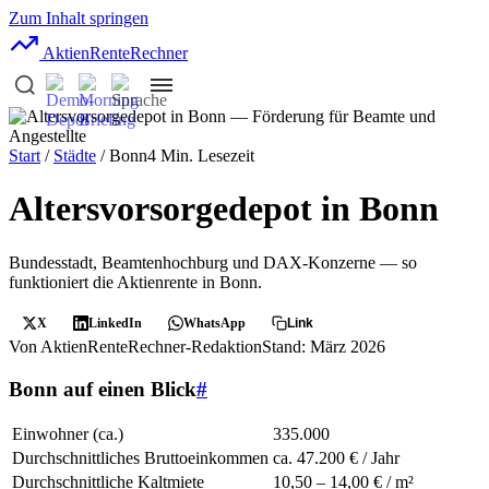
Zum Inhalt springen
AktienRente
Rechner
Start
/
Städte
/ Bonn
4 Min. Lesezeit
Altersvorsorgedepot in Bonn
Bundesstadt, Beamtenhochburg und DAX-Konzerne — so
funktioniert die Aktienrente in Bonn.
X
LinkedIn
WhatsApp
Link
Von AktienRenteRechner-Redaktion
Stand: März 2026
Bonn auf einen Blick
#
Einwohner (ca.)
335.000
Durchschnittliches Bruttoeinkommen
ca. 47.200 € / Jahr
Durchschnittliche Kaltmiete
10,50 – 14,00 € / m²