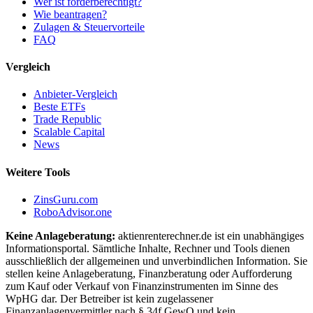
Wer ist förderberechtigt?
Wie beantragen?
Zulagen & Steuervorteile
FAQ
Vergleich
Anbieter-Vergleich
Beste ETFs
Trade Republic
Scalable Capital
News
Weitere Tools
ZinsGuru.com
RoboAdvisor.one
Keine Anlageberatung:
aktienrenterechner.de ist ein unabhängiges
Informationsportal. Sämtliche Inhalte, Rechner und Tools dienen
ausschließlich der allgemeinen und unverbindlichen Information. Sie
stellen keine Anlageberatung, Finanzberatung oder Aufforderung
zum Kauf oder Verkauf von Finanzinstrumenten im Sinne des
WpHG dar. Der Betreiber ist kein zugelassener
Finanzanlagenvermittler nach § 34f GewO und kein