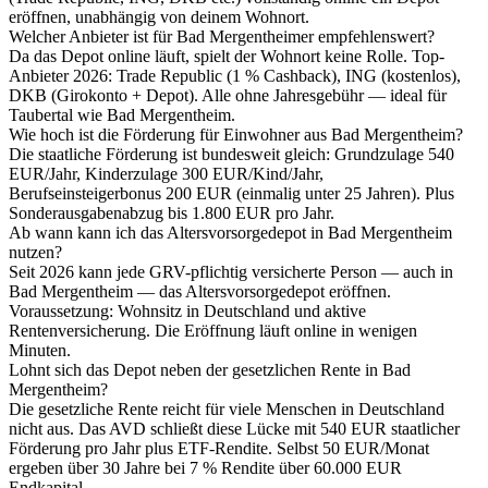
eröffnen, unabhängig von deinem Wohnort.
Welcher Anbieter ist für Bad Mergentheimer empfehlenswert?
Da das Depot online läuft, spielt der Wohnort keine Rolle. Top-
Anbieter 2026: Trade Republic (1 % Cashback), ING (kostenlos),
DKB (Girokonto + Depot). Alle ohne Jahresgebühr — ideal für
Taubertal wie Bad Mergentheim.
Wie hoch ist die Förderung für Einwohner aus Bad Mergentheim?
Die staatliche Förderung ist bundesweit gleich: Grundzulage 540
EUR/Jahr, Kinderzulage 300 EUR/Kind/Jahr,
Berufseinsteigerbonus 200 EUR (einmalig unter 25 Jahren). Plus
Sonderausgabenabzug bis 1.800 EUR pro Jahr.
Ab wann kann ich das Altersvorsorgedepot in Bad Mergentheim
nutzen?
Seit 2026 kann jede GRV-pflichtig versicherte Person — auch in
Bad Mergentheim — das Altersvorsorgedepot eröffnen.
Voraussetzung: Wohnsitz in Deutschland und aktive
Rentenversicherung. Die Eröffnung läuft online in wenigen
Minuten.
Lohnt sich das Depot neben der gesetzlichen Rente in Bad
Mergentheim?
Die gesetzliche Rente reicht für viele Menschen in Deutschland
nicht aus. Das AVD schließt diese Lücke mit 540 EUR staatlicher
Förderung pro Jahr plus ETF-Rendite. Selbst 50 EUR/Monat
ergeben über 30 Jahre bei 7 % Rendite über 60.000 EUR
Endkapital.