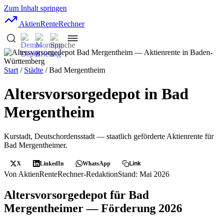
Zum Inhalt springen
AktienRente
Rechner
Start
/
Städte
/ Bad Mergentheim
Altersvorsorgedepot in Bad
Mergentheim
Kurstadt, Deutschordensstadt — staatlich geförderte Aktienrente für
Bad Mergentheimer.
X
LinkedIn
WhatsApp
Link
Von AktienRenteRechner-Redaktion
Stand: Mai 2026
Altersvorsorgedepot für Bad
Mergentheimer — Förderung 2026