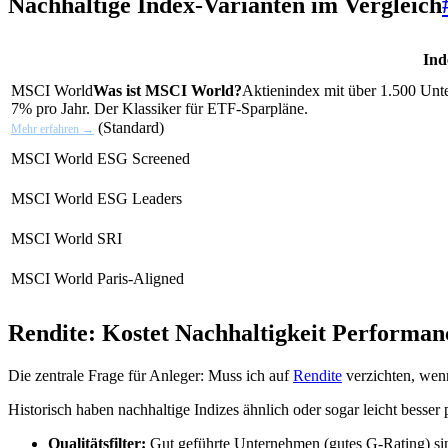
Nachhaltige Index-Varianten im Vergleich
Ind
MSCI World
Was ist MSCI World?
Aktienindex mit über 1.500 Unte
7% pro Jahr. Der Klassiker für ETF-Sparpläne.
(Standard)
Mehr erfahren →
MSCI World ESG Screened
MSCI World ESG Leaders
MSCI World SRI
MSCI World Paris-Aligned
Rendite: Kostet Nachhaltigkeit Performan
Die zentrale Frage für Anleger: Muss ich auf
Rendite
verzichten, wenn
Historisch haben nachhaltige Indizes ähnlich oder sogar leicht besser
Qualitätsfilter:
Gut geführte Unternehmen (gutes G-Rating) sind