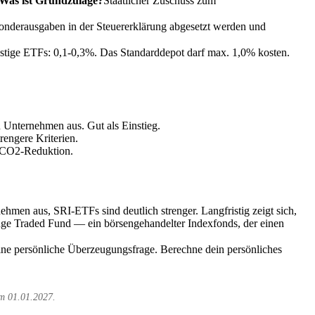
Was ist Grundzulage?
Staatlicher Zuschuss zum
onderausgaben in der Steuererklärung abgesetzt werden und
stige ETFs: 0,1-0,3%. Das Standarddepot darf max. 1,0% kosten.
Unternehmen aus. Gut als Einstieg.
rengere Kriterien.
f CO2-Reduktion.
hmen aus, SRI-ETFs sind deutlich strenger. Langfristig zeigt sich,
ge Traded Fund — ein börsengehandelter Indexfonds, der einen
ine persönliche Überzeugungsfrage. Berechne dein persönliches
am 01.01.2027.