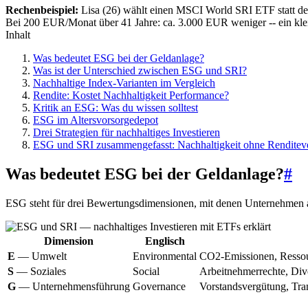
Rechenbeispiel:
Lisa (26) wählt einen MSCI World SRI ETF statt des 
Bei 200 EUR/Monat über 41 Jahre: ca. 3.000 EUR weniger -- ein klein
Inhalt
Was bedeutet ESG bei der Geldanlage?
Was ist der Unterschied zwischen ESG und SRI?
Nachhaltige Index-Varianten im Vergleich
Rendite: Kostet Nachhaltigkeit Performance?
Kritik an ESG: Was du wissen solltest
ESG im Altersvorsorgedepot
Drei Strategien für nachhaltiges Investieren
ESG und SRI zusammengefasst: Nachhaltigkeit ohne Renditeve
Was bedeutet ESG bei der Geldanlage?
#
ESG steht für drei Bewertungsdimensionen, mit denen Unternehmen au
Dimension
Englisch
E
— Umwelt
Environmental
CO2-Emissionen, Ressou
S
— Soziales
Social
Arbeitnehmerrechte, Dive
G
— Unternehmensführung
Governance
Vorstandsvergütung, Tra