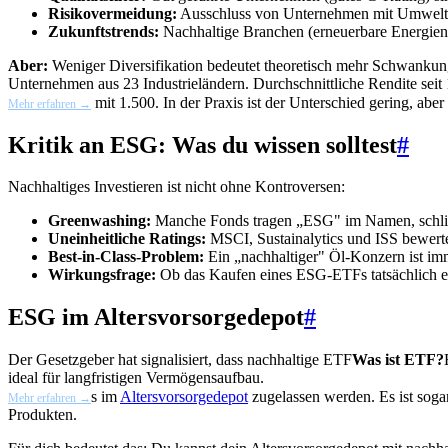
Risikovermeidung:
Ausschluss von Unternehmen mit Umweltsk
Zukunftstrends:
Nachhaltige Branchen (erneuerbare Energien,
Aber:
Weniger Diversifikation bedeutet theoretisch mehr Schwankung.
Unternehmen aus 23 Industrieländern. Durchschnittliche Rendite seit
mit 1.500. In der Praxis ist der Unterschied gering, ab
Mehr erfahren →
Kritik an ESG: Was du wissen solltest
#
Nachhaltiges Investieren ist nicht ohne Kontroversen:
Greenwashing:
Manche Fonds tragen „ESG" im Namen, schlie
Uneinheitliche Ratings:
MSCI, Sustainalytics und ISS bewerte
Best-in-Class-Problem:
Ein „nachhaltiger" Öl-Konzern ist im
Wirkungsfrage:
Ob das Kaufen eines ESG-ETFs tatsächlich et
ESG im Altersvorsorgedepot
#
Der Gesetzgeber hat signalisiert, dass nachhaltige
ETF
Was ist ETF?
ideal für langfristigen Vermögensaufbau.
s im
Altersvorsorgedepot
zugelassen werden. Es ist soga
Mehr erfahren →
Produkten.