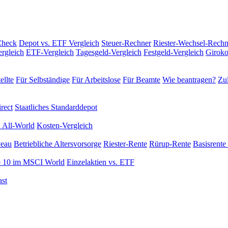
Check
Depot vs. ETF Vergleich
Steuer-Rechner
Riester-Wechsel-Rechn
rgleich
ETF-Vergleich
Tagesgeld-Vergleich
Festgeld-Vergleich
Giroko
ellte
Für Selbständige
Für Arbeitslose
Für Beamte
Wie beantragen?
Zul
rect
Staatliches Standarddepot
 All-World
Kosten-Vergleich
veau
Betriebliche Altersvorsorge
Riester-Rente
Rürup-Rente
Basisrente 
 10 im MSCI World
Einzelaktien vs. ETF
st