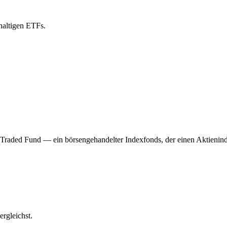
haltigen ETFs.
raded Fund — ein börsengehandelter Indexfonds, der einen Aktienindex
rgleichst.