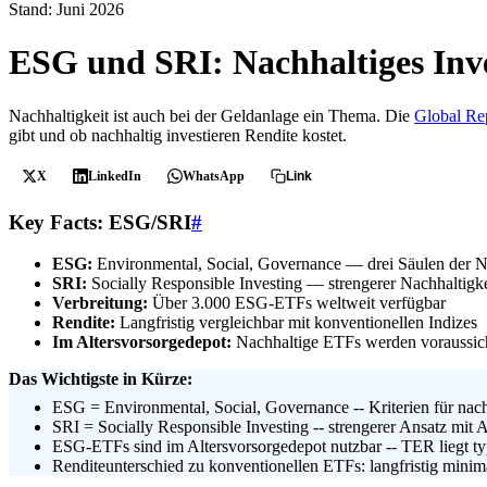
Stand: Juni 2026
ESG und SRI: Nachhaltiges Inve
Nachhaltigkeit ist auch bei der Geldanlage ein Thema. Die
Global Rep
gibt und ob nachhaltig investieren Rendite kostet.
X
LinkedIn
WhatsApp
Link
Key Facts: ESG/SRI
#
ESG:
Environmental, Social, Governance — drei Säulen der N
SRI:
Socially Responsible Investing — strengerer Nachhaltigkei
Verbreitung:
Über 3.000 ESG-ETFs weltweit verfügbar
Rendite:
Langfristig vergleichbar mit konventionellen Indizes
Im Altersvorsorgedepot:
Nachhaltige ETFs werden voraussicht
Das Wichtigste in Kürze:
ESG = Environmental, Social, Governance -- Kriterien für nach
SRI = Socially Responsible Investing -- strengerer Ansatz mit A
ESG-ETFs sind im Altersvorsorgedepot nutzbar -- TER liegt ty
Renditeunterschied zu konventionellen ETFs: langfristig minim