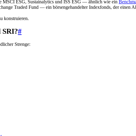
ie MSCI ESG, Sustainalytics und ISS ESG — ähnlich wie ein
Benchma
hange Traded Fund — ein börsengehandelter Indexfonds, der einen Akti
u konstruieren.
d SRI?
#
edlicher Strenge: