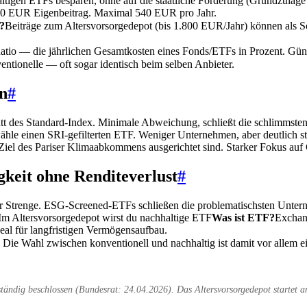
ltigen ETFs besparen, ohne auf die staatliche Förderung (
Grundzulage
00 EUR Eigenbeitrag. Maximal 540 EUR pro Jahr.
?
Beiträge zum Altersvorsorgedepot (bis 1.800 EUR/Jahr) können als S
atio — die jährlichen Gesamtkosten eines Fonds/ETFs in Prozent. Gün
ntionelle — oft sogar identisch beim selben Anbieter.
en
#
des Standard-Index. Minimale Abweichung, schließt die schlimmsten 
ähle einen SRI-gefilterten ETF. Weniger Unternehmen, aber deutlich st
Ziel des Pariser Klimaabkommens ausgerichtet sind. Starker Fokus au
keit ohne Renditeverlust
#
er Strenge. ESG-Screened-ETFs schließen die problematischsten Unterne
 Im Altersvorsorgedepot wirst du nachhaltige
ETF
Was ist ETF?
Exchan
deal für langfristigen Vermögensaufbau.
Die Wahl zwischen konventionell und nachhaltig ist damit vor allem e
ändig beschlossen (Bundesrat: 24.04.2026). Das Altersvorsorgedepot startet 