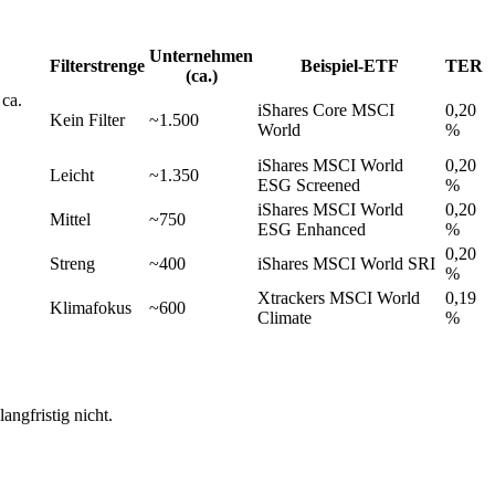
Unternehmen
Filterstrenge
Beispiel-ETF
TER
(ca.)
 ca.
iShares Core MSCI
0,20
Kein Filter
~1.500
World
%
iShares MSCI World
0,20
Leicht
~1.350
ESG Screened
%
iShares MSCI World
0,20
Mittel
~750
ESG Enhanced
%
0,20
Streng
~400
iShares MSCI World SRI
%
Xtrackers MSCI World
0,19
Klimafokus
~600
Climate
%
angfristig nicht.