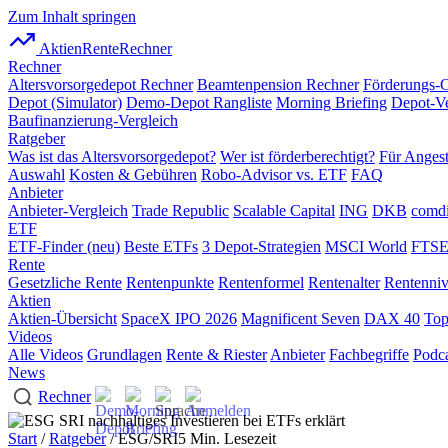
Zum Inhalt springen
AktienRente
Rechner
Rechner
Altersvorsorgedepot Rechner
Beamtenpension Rechner
Förderungs-
Depot (Simulator)
Demo-Depot Rangliste
Morning Briefing
Depot-Ve
Baufinanzierung-Vergleich
Ratgeber
Was ist das Altersvorsorgedepot?
Wer ist förderberechtigt?
Für Angest
Auswahl
Kosten & Gebühren
Robo-Advisor vs. ETF
FAQ
Anbieter
Anbieter-Vergleich
Trade Republic
Scalable Capital
ING
DKB
comdi
ETF
ETF-Finder (neu)
Beste ETFs
3 Depot-Strategien
MSCI World
FTSE
Rente
Gesetzliche Rente
Rentenpunkte
Rentenformel
Rentenalter
Rentenni
Aktien
Aktien-Übersicht
SpaceX IPO 2026
Magnificent Seven
DAX 40
Top
Videos
Alle Videos
Grundlagen
Rente & Riester
Anbieter
Fachbegriffe
Podca
News
Rechner
Start
/
Ratgeber
/ ESG/SRI
5 Min. Lesezeit