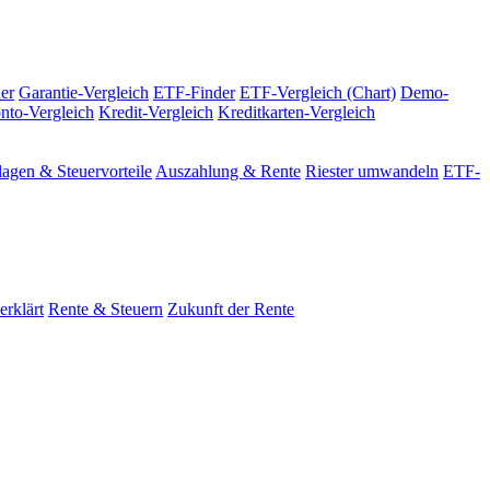
er
Garantie-Vergleich
ETF-Finder
ETF-Vergleich (Chart)
Demo-
nto-Vergleich
Kredit-Vergleich
Kreditkarten-Vergleich
agen & Steuervorteile
Auszahlung & Rente
Riester umwandeln
ETF-
erklärt
Rente & Steuern
Zukunft der Rente