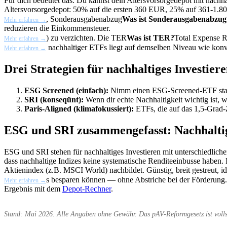
Für dich bedeutet das: Du kannst dein Altersvorsorgedepot mit nachha
Altersvorsorgedepot: 50% auf die ersten 360 EUR, 25% auf 361-1.8
,
Sonderausgabenabzug
Was ist Sonderausgabenabzug
Mehr erfahren →
reduzieren die Einkommensteuer.
) zu verzichten. Die
TER
Was ist TER?
Total Expense R
Mehr erfahren →
nachhaltiger ETFs liegt auf demselben Niveau wie konve
Mehr erfahren →
Drei Strategien für nachhaltiges Investier
ESG Screened (einfach):
Nimm einen ESG-Screened-ETF statt 
SRI (konseqünt):
Wenn dir echte Nachhaltigkeit wichtig ist, w
Paris-Aligned (klimafokussiert):
ETFs, die auf das 1,5-Grad-
ESG und SRI zusammengefasst: Nachhaltig
ESG und SRI stehen für nachhaltiges Investieren mit unterschiedlich
dass nachhaltige Indizes keine systematische Renditeeinbusse haben.
Aktienindex (z.B. MSCI World) nachbildet. Günstig, breit gestreut, i
s besparen können — ohne Abstriche bei der Förderung. 
Mehr erfahren →
Ergebnis mit dem
Depot-Rechner
.
Stand: Mai 2026. Alle Angaben ohne Gewähr. Das pAV-Reformgesetz ist vollst