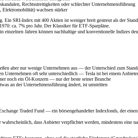
andalen, Rechtsstreitigkeiten oder schlechter Unternehmensführung
 Elektromobilität) wachsen stärker
 Ein SRI-Index mit 400 Aktien ist weniger breit gestreut als der Stand
 1970: ca. 7% pro Jahr. Der Klassiker für ETF-Sparpläne.
er in einzelnen Jahren können nachhaltige und konventionelle Indizes d
ßen aber nur wenige Unternehmen aus — der Unterschied zum Standar
n Unternehmen oft sehr unterschiedlich — Tesla ist bei einem Anbiet
mer noch ein Öl-Konzern — nur der beste seiner Branche
was an der Unternehmensführung ändert, ist umstritten
Exchange Traded Fund — ein börsengehandelter Indexfonds, der einen A
r wahrscheinlich, dass Anbieter verpflichtet werden, mindestens eine n