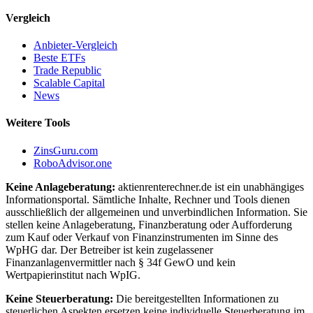
Vergleich
Anbieter-Vergleich
Beste ETFs
Trade Republic
Scalable Capital
News
Weitere Tools
ZinsGuru.com
RoboAdvisor.one
Keine Anlageberatung:
aktienrenterechner.de ist ein unabhängiges
Informationsportal. Sämtliche Inhalte, Rechner und Tools dienen
ausschließlich der allgemeinen und unverbindlichen Information. Sie
stellen keine Anlageberatung, Finanzberatung oder Aufforderung
zum Kauf oder Verkauf von Finanzinstrumenten im Sinne des
WpHG dar. Der Betreiber ist kein zugelassener
Finanzanlagenvermittler nach § 34f GewO und kein
Wertpapierinstitut nach WpIG.
Keine Steuerberatung:
Die bereitgestellten Informationen zu
steuerlichen Aspekten ersetzen keine individuelle Steuerberatung im