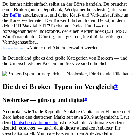
Du kannst nicht einfach selbst an der Börse handeln. Du brauchst
einen Broker (auch: Depotbank, Wertpapierdienstleister), der von
der
BaFin
zugelassen ist und deine Kauf- und Verkaufsaufträge an
die Börse weiterleitet. Der Broker führt auch dein Depot, in dem
deine
ETF
Was ist ETF?
Exchange Traded Fund — ein
börsengehandelter Indexfonds, der einen Aktienindex (z.B. MSCI
World) nachbildet. Günstig, breit gestreut, ideal für langfristigen
Vermögensaufbau.
-Anteile und Aktien verwahrt werden.
Mehr erfahren →
In Deutschland gibt es drei große Kategorien von Brokern — und
die Unterschiede bei Kosten und Service sind erheblich.
Die drei Broker-Typen im Vergleich
#
Neobroker — günstig und digital
#
Neobroker wie Trade Republic, Scalable Capital oder Finanzen.net
Zero haben den deutschen Markt seit etwa 2019 aufgemischt. Laut
dem
Deutschen Aktieninstitut
ist die Zahl der Aktionäre seitdem
deutlich gestiegen — auch dank dieser günstigen Anbieter. Ihr
Geschäftsmodell: Minimale Kosten für den Anleger, dafür