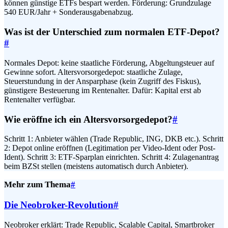
können günstige ETFs bespart werden. Förderung: Grundzulage
540 EUR/Jahr + Sonderausgabenabzug.
Was ist der Unterschied zum normalen ETF-Depot?
#
Normales Depot: keine staatliche Förderung, Abgeltungsteuer auf
Gewinne sofort. Altersvorsorgedepot: staatliche Zulage,
Steuerstundung in der Ansparphase (kein Zugriff des Fiskus),
günstigere Besteuerung im Rentenalter. Dafür: Kapital erst ab
Rentenalter verfügbar.
Wie eröffne ich ein Altersvorsorgedepot?
#
Schritt 1: Anbieter wählen (Trade Republic, ING, DKB etc.). Schritt
2: Depot online eröffnen (Legitimation per Video-Ident oder Post-
Ident). Schritt 3: ETF-Sparplan einrichten. Schritt 4: Zulagenantrag
beim BZSt stellen (meistens automatisch durch Anbieter).
Mehr zum Thema
#
Die Neobroker-Revolution
#
Neobroker erklärt: Trade Republic, Scalable Capital, Smartbroker