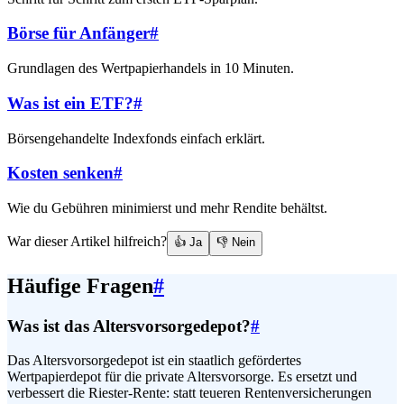
Börse für Anfänger
#
Grundlagen des Wertpapierhandels in 10 Minuten.
Was ist ein ETF?
#
Börsengehandelte Indexfonds einfach erklärt.
Kosten senken
#
Wie du Gebühren minimierst und mehr Rendite behältst.
War dieser Artikel hilfreich?
👍 Ja
👎 Nein
Häufige Fragen
#
Was ist das Altersvorsorgedepot?
#
Das Altersvorsorgedepot ist ein staatlich gefördertes
Wertpapierdepot für die private Altersvorsorge. Es ersetzt und
verbessert die Riester-Rente: statt teueren Rentenversicherungen