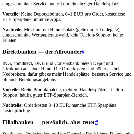
eingeschränkter Service und oft nur ein einziger Handelsplatz.
Vorteile:
Keine Depotgebühren, 0–1 EUR pro Order, kostenlose
ETF-Sparpläne, intuitive Apps.
Nachteile:
Meist nur ein Handelsplatz (gettex oder Tradegate),
eingeschränkte Wertpapierauswahl, kein Telefon-Support, keine
Filialen.
Direktbanken — der Allrounder
#
ING, comdirect, DKB und Consorsbank bieten Depot und
Girokonto aus einer Hand. Die Orderkosten sind höher als bei
Neobrokern, dafür gibt es mehr Handelsplätze, besseren Service und
oft auch Beratungsangebote.
Vorteile:
Breite Produktpalette, mehrere Handelsplätze, Telefon-
Support, häufig guter ETF-Sparplan-Bereich.
Nachteile:
Orderkosten 3–10 EUR, manche ETF-Sparpläne
kostenpflichtig.
Filialbanken — persönlich, aber teuer
#
Sparkassen, Volksbanken und die Deutsche Bank bieten Depots mit