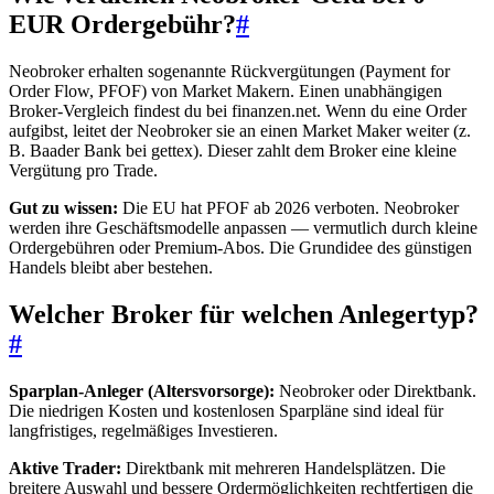
EUR Ordergebühr?
#
Neobroker erhalten sogenannte Rückvergütungen (Payment for
Order Flow, PFOF) von Market Makern. Einen unabhängigen
Broker-Vergleich findest du bei finanzen.net. Wenn du eine Order
aufgibst, leitet der Neobroker sie an einen Market Maker weiter (z.
B. Baader Bank bei gettex). Dieser zahlt dem Broker eine kleine
Vergütung pro Trade.
Gut zu wissen:
Die EU hat PFOF ab 2026 verboten. Neobroker
werden ihre Geschäftsmodelle anpassen — vermutlich durch kleine
Ordergebühren oder Premium-Abos. Die Grundidee des günstigen
Handels bleibt aber bestehen.
Welcher Broker für welchen Anlegertyp?
#
Sparplan-Anleger (Altersvorsorge):
Neobroker oder Direktbank.
Die niedrigen Kosten und kostenlosen Sparpläne sind ideal für
langfristiges, regelmäßiges Investieren.
Aktive Trader:
Direktbank mit mehreren Handelsplätzen. Die
breitere Auswahl und bessere Ordermöglichkeiten rechtfertigen die