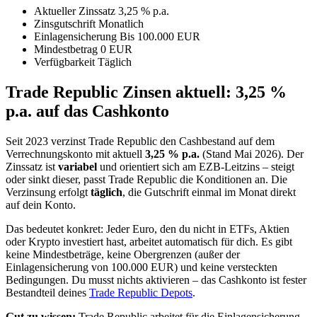
Aktueller Zinssatz
3,25 % p.a.
Zinsgutschrift
Monatlich
Einlagensicherung
Bis 100.000 EUR
Mindestbetrag
0 EUR
Verfügbarkeit
Täglich
Trade Republic Zinsen aktuell: 3,25 %
p.a. auf das Cashkonto
Seit 2023 verzinst Trade Republic den Cashbestand auf dem
Verrechnungskonto mit aktuell
3,25 % p.a.
(Stand Mai 2026). Der
Zinssatz ist
variabel
und orientiert sich am EZB-Leitzins – steigt
oder sinkt dieser, passt Trade Republic die Konditionen an. Die
Verzinsung erfolgt
täglich
, die Gutschrift einmal im Monat direkt
auf dein Konto.
Das bedeutet konkret: Jeder Euro, den du nicht in ETFs, Aktien
oder Krypto investiert hast, arbeitet automatisch für dich. Es gibt
keine Mindestbeträge, keine Obergrenzen (außer der
Einlagensicherung von 100.000 EUR) und keine versteckten
Bedingungen. Du musst nichts aktivieren – das Cashkonto ist fester
Bestandteil deines
Trade Republic Depots
.
Gut zu wissen:
Trade Republic arbeitet für die Einlagensicherung