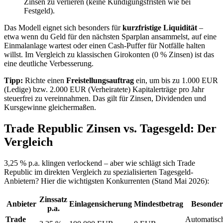
Zinsen zu verlieren (keine Kündigungsfristen wie bei
Festgeld).
Das Modell eignet sich besonders für
kurzfristige Liquidität
–
etwa wenn du Geld für den nächsten Sparplan ansammelst, auf eine
Einmalanlage wartest oder einen Cash-Puffer für Notfälle halten
willst. Im Vergleich zu klassischen Girokonten (0 % Zinsen) ist das
eine deutliche Verbesserung.
Tipp:
Richte einen
Freistellungsauftrag
ein, um bis zu 1.000 EUR
(Ledige) bzw. 2.000 EUR (Verheiratete) Kapitalerträge pro Jahr
steuerfrei zu vereinnahmen. Das gilt für Zinsen, Dividenden und
Kursgewinne gleichermaßen.
Trade Republic Zinsen vs. Tagesgeld: Der
Vergleich
3,25 % p.a. klingen verlockend – aber wie schlägt sich Trade
Republic im direkten Vergleich zu spezialisierten Tagesgeld-
Anbietern? Hier die wichtigsten Konkurrenten (Stand Mai 2026):
Zinssatz
Anbieter
Einlagensicherung
Mindestbetrag
Besonder
p.a.
Trade
Automatisc