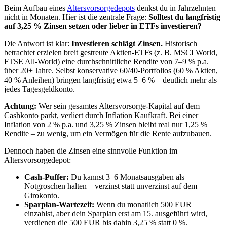
Beim Aufbau eines
Altersvorsorgedepots
denkst du in Jahrzehnten –
nicht in Monaten. Hier ist die zentrale Frage:
Solltest du langfristig
auf 3,25 % Zinsen setzen oder lieber in ETFs investieren?
Die Antwort ist klar:
Investieren schlägt Zinsen.
Historisch
betrachtet erzielen breit gestreute Aktien-ETFs (z. B. MSCI World,
FTSE All-World) eine durchschnittliche Rendite von 7–9 % p.a.
über 20+ Jahre. Selbst konservative 60/40-Portfolios (60 % Aktien,
40 % Anleihen) bringen langfristig etwa 5–6 % – deutlich mehr als
jedes Tagesgeldkonto.
Achtung:
Wer sein gesamtes Altersvorsorge-Kapital auf dem
Cashkonto parkt, verliert durch Inflation Kaufkraft. Bei einer
Inflation von 2 % p.a. und 3,25 % Zinsen bleibt real nur 1,25 %
Rendite – zu wenig, um ein Vermögen für die Rente aufzubauen.
Dennoch haben die Zinsen eine sinnvolle Funktion im
Altersvorsorgedepot:
Cash-Puffer:
Du kannst 3–6 Monatsausgaben als
Notgroschen halten – verzinst statt unverzinst auf dem
Girokonto.
Sparplan-Wartezeit:
Wenn du monatlich 500 EUR
einzahlst, aber dein Sparplan erst am 15. ausgeführt wird,
verdienen die 500 EUR bis dahin 3,25 % statt 0 %.