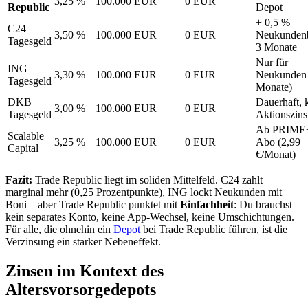
3,25 %
100.000 EUR
0 EUR
Republic
Depot
+ 0,5 %
C24
3,50 %
100.000 EUR
0 EUR
Neukunden
Tagesgeld
3 Monate
Nur für
ING
3,30 %
100.000 EUR
0 EUR
Neukunden 
Tagesgeld
Monate)
DKB
Dauerhaft, 
3,00 %
100.000 EUR
0 EUR
Tagesgeld
Aktionszins
Ab PRIME
Scalable
3,25 %
100.000 EUR
0 EUR
Abo (2,99
Capital
€/Monat)
Fazit:
Trade Republic liegt im soliden Mittelfeld. C24 zahlt
marginal mehr (0,25 Prozentpunkte), ING lockt Neukunden mit
Boni – aber Trade Republic punktet mit
Einfachheit
: Du brauchst
kein separates Konto, keine App-Wechsel, keine Umschichtungen.
Für alle, die ohnehin ein
Depot
bei Trade Republic führen, ist die
Verzinsung ein starker Nebeneffekt.
Zinsen im Kontext des
Altersvorsorgedepots