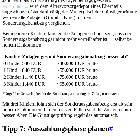
Jahr. Wird als 1:1-Matching des Eigenbeitrags gewährt.
wird dem Altersvorsorgedepot eines Elternteils
Mehr erfahren →
zugeschlagen (standardmäßig der Mutter). Bei der Günstigerprüfung
werden alle Zulagen (Grund + Kind) mit dem
Sonderausgabenabzug verglichen.
Bei mehreren Kindern können die Zulagen so hoch sein, dass der
Sonderausgabenabzug gar nicht mehr vorteilhafter ist — selbst bei
hohem Einkommen.
Kinder
Zulagen gesamt
Sonderausgabenabzug besser ab*
0 Kinder
540 EUR
~40.000 EUR brutto
1 Kind
840 EUR
~55.000 EUR brutto
2 Kinder
1.140 EUR
~75.000 EUR brutto
3 Kinder
1.440 EUR
~95.000 EUR brutto
*Ungefähre Schwelle, bei der der Sonderausgabenabzug die Zulagen übersteigt
Mit drei Kindern lohnt sich der Sonderausgabenabzug erst ab sehr
hohem Einkommen. In den meisten Fällen sind die Zulagen dann
besser. Aber: Die Günstigerprüfung regelt das automatisch.
Tipp 7: Auszahlungsphase planen
#