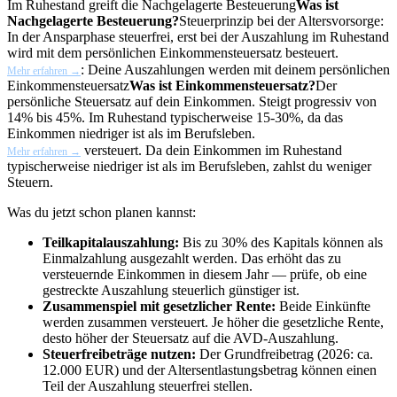
Im Ruhestand greift die
Nachgelagerte Besteuerung
Was ist
Nachgelagerte Besteuerung?
Steuerprinzip bei der Altersvorsorge:
In der Ansparphase steuerfrei, erst bei der Auszahlung im Ruhestand
wird mit dem persönlichen Einkommensteuersatz besteuert.
: Deine Auszahlungen werden mit deinem persönlichen
Mehr erfahren →
Einkommensteuersatz
Was ist Einkommensteuersatz?
Der
persönliche Steuersatz auf dein Einkommen. Steigt progressiv von
14% bis 45%. Im Ruhestand typischerweise 15-30%, da das
Einkommen niedriger ist als im Berufsleben.
versteuert. Da dein Einkommen im Ruhestand
Mehr erfahren →
typischerweise niedriger ist als im Berufsleben, zahlst du weniger
Steuern.
Was du jetzt schon planen kannst:
Teilkapitalauszahlung:
Bis zu 30% des Kapitals können als
Einmalzahlung ausgezahlt werden. Das erhöht das zu
versteuernde Einkommen in diesem Jahr — prüfe, ob eine
gestreckte Auszahlung steuerlich günstiger ist.
Zusammenspiel mit gesetzlicher Rente:
Beide Einkünfte
werden zusammen versteuert. Je höher die gesetzliche Rente,
desto höher der Steuersatz auf die AVD-Auszahlung.
Steuerfreibeträge nutzen:
Der Grundfreibetrag (2026: ca.
12.000 EUR) und der Altersentlastungsbetrag können einen
Teil der Auszahlung steuerfrei stellen.