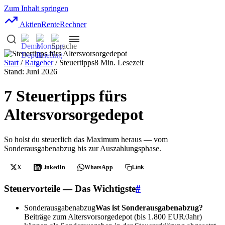
Zum Inhalt springen
AktienRente
Rechner
Start
/
Ratgeber
/ Steuertipps
8 Min. Lesezeit
Stand: Juni 2026
7 Steuertipps fürs
Altersvorsorgedepot
So holst du steuerlich das Maximum heraus — vom
Sonderausgabenabzug bis zur Auszahlungsphase.
X
LinkedIn
WhatsApp
Link
Steuervorteile — Das Wichtigste
#
Sonderausgabenabzug
Was ist Sonderausgabenabzug?
Beiträge zum Altersvorsorgedepot (bis 1.800 EUR/Jahr)