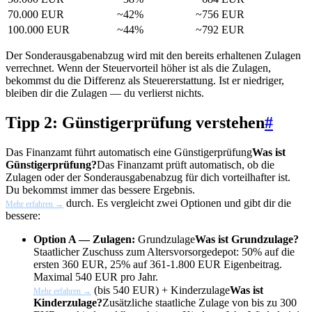
70.000 EUR
~42%
~756 EUR
100.000 EUR
~44%
~792 EUR
Der Sonderausgabenabzug wird mit den bereits erhaltenen Zulagen
verrechnet. Wenn der Steuervorteil höher ist als die Zulagen,
bekommst du die Differenz als Steuererstattung. Ist er niedriger,
bleiben dir die Zulagen — du verlierst nichts.
Tipp 2: Günstigerprüfung verstehen
#
Das Finanzamt führt automatisch eine
Günstigerprüfung
Was ist
Günstigerprüfung?
Das Finanzamt prüft automatisch, ob die
Zulagen oder der Sonderausgabenabzug für dich vorteilhafter ist.
Du bekommst immer das bessere Ergebnis.
durch. Es vergleicht zwei Optionen und gibt dir die
Mehr erfahren →
bessere:
Option A — Zulagen:
Grundzulage
Was ist Grundzulage?
Staatlicher Zuschuss zum Altersvorsorgedepot: 50% auf die
ersten 360 EUR, 25% auf 361-1.800 EUR Eigenbeitrag.
Maximal 540 EUR pro Jahr.
(bis 540 EUR) +
Kinderzulage
Was ist
Mehr erfahren →
Kinderzulage?
Zusätzliche staatliche Zulage von bis zu 300