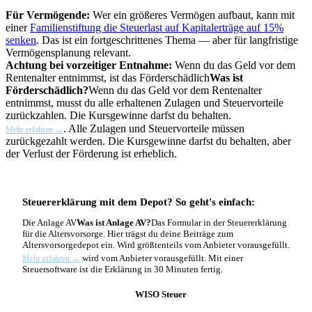
Für Vermögende:
Wer ein größeres Vermögen aufbaut, kann mit
einer
Familienstiftung die Steuerlast auf Kapitalerträge auf 15%
senken
. Das ist ein fortgeschrittenes Thema — aber für langfristige
Vermögensplanung relevant.
Achtung bei vorzeitiger Entnahme:
Wenn du das Geld vor dem
Rentenalter entnimmst, ist das
Förderschädlich
Was ist
Förderschädlich?
Wenn du das Geld vor dem Rentenalter
entnimmst, musst du alle erhaltenen Zulagen und Steuervorteile
zurückzahlen. Die Kursgewinne darfst du behalten.
. Alle Zulagen und Steuervorteile müssen
Mehr erfahren →
zurückgezahlt werden. Die Kursgewinne darfst du behalten, aber
der Verlust der Förderung ist erheblich.
Steuererklärung mit dem Depot? So geht's einfach:
Die
Anlage AV
Was ist Anlage AV?
Das Formular in der Steuererklärung
für die Altersvorsorge. Hier trägst du deine Beiträge zum
Altersvorsorgedepot ein. Wird größtenteils vom Anbieter vorausgefüllt.
wird vom Anbieter vorausgefüllt. Mit einer
Mehr erfahren →
Steuersoftware ist die Erklärung in 30 Minuten fertig.
smartsteuer testen
WISO Steuer