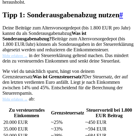
herausholst.
Tipp 1: Sonderausgabenabzug nutzen
#
Deine Beiträge zum Altersvorsorgedepot (bis 1.800 EUR pro Jahr)
kannst du als
Sonderausgabenabzug
Was ist
Sonderausgabenabzug?
Beiträge zum Altersvorsorgedepot (bis
1.800 EUR/Jahr) können als Sonderausgaben in der Steuererklärung
abgesetzt werden und reduzieren die Einkommensteuer.
in der Steuererklärung geltend machen. Das mindert
Mehr erfahren →
dein zu versteuerndes Einkommen und senkt deine Steuerlast.
Wie viel du tatsächlich sparst, hängt von deinem
Grenzsteuersatz
Was ist Grenzsteuersatz?
Der Steuersatz, der auf
den letzten verdienten Euro anfällt. Liegt je nach Einkommen
zwischen 14% und 45%. Entscheidend für die Berechnung der
Steuerersparnis.
ab:
Mehr erfahren →
Zu versteuerndes
Steuervorteil bei 1.800
Grenzsteuersatz
Einkommen
EUR Beitrag
20.000 EUR
~25%
~450 EUR
35.000 EUR
~33%
~594 EUR
50.000 EUR
~38%
~684 EUR