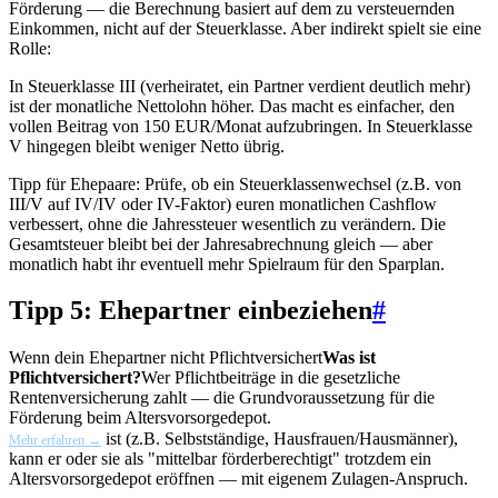
Förderung — die Berechnung basiert auf dem zu versteuernden
Einkommen, nicht auf der Steuerklasse. Aber indirekt spielt sie eine
Rolle:
In Steuerklasse III (verheiratet, ein Partner verdient deutlich mehr)
ist der monatliche Nettolohn höher. Das macht es einfacher, den
vollen Beitrag von 150 EUR/Monat aufzubringen. In Steuerklasse
V hingegen bleibt weniger Netto übrig.
Tipp für Ehepaare: Prüfe, ob ein Steuerklassenwechsel (z.B. von
III/V auf IV/IV oder IV-Faktor) euren monatlichen Cashflow
verbessert, ohne die Jahressteuer wesentlich zu verändern. Die
Gesamtsteuer bleibt bei der Jahresabrechnung gleich — aber
monatlich habt ihr eventuell mehr Spielraum für den Sparplan.
Tipp 5: Ehepartner einbeziehen
#
Wenn dein Ehepartner nicht
Pflichtversichert
Was ist
Pflichtversichert?
Wer Pflichtbeiträge in die gesetzliche
Rentenversicherung zahlt — die Grundvoraussetzung für die
Förderung beim Altersvorsorgedepot.
ist (z.B. Selbstständige, Hausfrauen/Hausmänner),
Mehr erfahren →
kann er oder sie als "mittelbar förderberechtigt" trotzdem ein
Altersvorsorgedepot eröffnen — mit eigenem Zulagen-Anspruch.