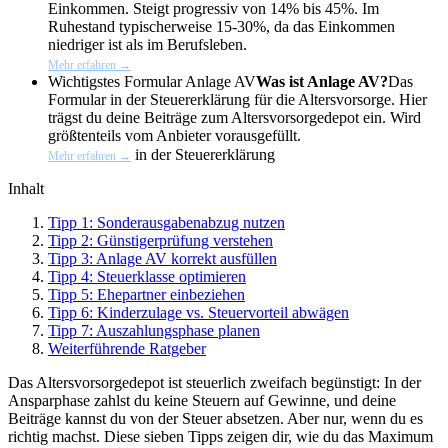
Einkommen. Steigt progressiv von 14% bis 45%. Im
Ruhestand typischerweise 15-30%, da das Einkommen
niedriger ist als im Berufsleben.
Mehr erfahren →
Wichtigstes Formular
Anlage AV
Was ist Anlage AV?
Das
Formular in der Steuererklärung für die Altersvorsorge. Hier
trägst du deine Beiträge zum Altersvorsorgedepot ein. Wird
größtenteils vom Anbieter vorausgefüllt.
in der Steuererklärung
Mehr erfahren →
Inhalt
Tipp 1: Sonderausgabenabzug nutzen
Tipp 2: Günstigerprüfung verstehen
Tipp 3: Anlage AV korrekt ausfüllen
Tipp 4: Steuerklasse optimieren
Tipp 5: Ehepartner einbeziehen
Tipp 6: Kinderzulage vs. Steuervorteil abwägen
Tipp 7: Auszahlungsphase planen
Weiterführende Ratgeber
Das Altersvorsorgedepot ist steuerlich zweifach begünstigt: In der
Ansparphase zahlst du keine Steuern auf Gewinne, und deine
Beiträge kannst du von der Steuer absetzen. Aber nur, wenn du es
richtig machst. Diese sieben Tipps zeigen dir, wie du das Maximum