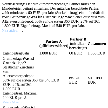
Voraussetzung: Der direkt förderberechtigte Partner muss den
Mindesteigenbeitrag einzahlen. Der mittelbar berechtigte Partner
zahlt mindestens 60 EUR pro Jahr (Sockelbeitrag) ein und erhält die
volle
Grundzulage
Was ist Grundzulage?
Staatlicher Zuschuss zum
Altersvorsorgedepot: 50% auf die ersten 360 EUR, 25% auf 361-
1.800 EUR Eigenbeitrag. Maximal 540 EUR pro Jahr.
.
Mehr erfahren →
Partner B
Partner A
(mittelbar
Zusammen
(pflichtversichert)
berechtigt)
Eigenbeitrag/Jahr
1.800 EUR
60 EUR
1.860 EUR
Grundzulage
Was ist
Grundzulage?
Staatlicher Zuschuss
zum
Altersvorsorgedepot:
bis 540
bis 1.080
50% auf die ersten 360
bis 540 EUR
EUR
EUR
EUR, 25% auf 361-
1.800 EUR
Eigenbeitrag. Maximal
540 EUR pro Jahr.
Mehr erfahren →
Kinderzulage
Was ist