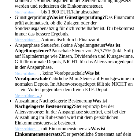
können als Sonderausgaben in der Steuererklärung abgesetzt
werden und reduzieren die Einkommensteuer.
bis 1.800 EUR/Jahr absetzbar
Mehr erfahren →
Günstigerprüfung
Was ist Günstigerprüfung?
Das Finanzamt
prüft automatisch, ob die Zulagen oder der
Sonderausgabenabzug für dich vorteilhafter ist. Du bekommst
immer das bessere Ergebnis.
Automatisch durch Finanzamt
Mehr erfahren →
Ansparphase
Steuerfrei (keine
Abgeltungsteuer
Was ist
Abgeltungsteuer?
Pauschale Steuer von 26,375% (inkl. Soli)
auf Kapitalerträge wie Zinsen, Dividenden und Kursgewinne.
Gilt für normale Depots, NICHT für das Altersvorsorgedepot
in der Ansparphase.
, keine
Vorabpauschale
Was ist
Mehr erfahren →
Vorabpauschale?
Jährliche Mini-Steuer auf Fondsgewinne in
normalen Depots. Im Altersvorsorgedepot fällt sie NICHT an
— ein Vorteil gegenüber dem freien ETF-Depot.
)
Mehr erfahren →
Auszahlung
Nachgelagerte Besteuerung
Was ist
Nachgelagerte Besteuerung?
Steuerprinzip bei der
Altersvorsorge: In der Ansparphase steuerfrei, erst bei der
Auszahlung im Ruhestand wird mit dem persönlichen
Einkommensteuersatz besteuert.
mit
Einkommensteuersatz
Was ist
Mehr erfahren →
Einkommensteuersatz?
Der persönliche Steuersatz auf dein