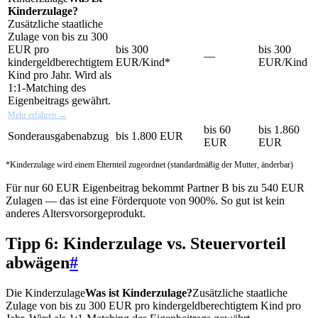
Kinderzulage?
Zusätzliche staatliche
Zulage von bis zu 300
EUR pro
bis 300
bis 300
—
kindergeldberechtigtem
EUR/Kind*
EUR/Kind
Kind pro Jahr. Wird als
1:1-Matching des
Eigenbeitrags gewährt.
Mehr erfahren →
bis 60
bis 1.860
Sonderausgabenabzug
bis 1.800 EUR
EUR
EUR
*Kinderzulage wird einem Elternteil zugeordnet (standardmäßig der Mutter, änderbar)
Für nur 60 EUR Eigenbeitrag bekommt Partner B bis zu 540 EUR
Zulagen — das ist eine Förderquote von 900%. So gut ist kein
anderes Altersvorsorgeprodukt.
Tipp 6: Kinderzulage vs. Steuervorteil
abwägen
#
Die
Kinderzulage
Was ist Kinderzulage?
Zusätzliche staatliche
Zulage von bis zu 300 EUR pro kindergeldberechtigtem Kind pro