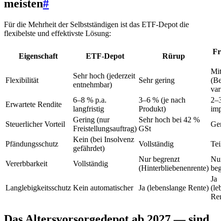
meisten
#
Für die Mehrheit der Selbstständigen ist das ETF-Depot die
flexibelste und effektivste Lösung:
Fr
Eigenschaft
ETF-Depot
Rürup
Mit
Sehr hoch (jederzeit
Flexibilität
Sehr gering
(Be
entnehmbar)
var
6–8 % p.a.
3–6 % (je nach
2–3
Erwartete Rendite
langfristig
Produkt)
imp
Gering (nur
Sehr hoch bei 42 %
Steuerlicher Vorteil
Ge
Freistellungsauftrag)
GSt
Kein (bei Insolvenz
Pfändungsschutz
Vollständig
Tei
gefährdet)
Nur begrenzt
Nu
Vererbbarkeit
Vollständig
(Hinterbliebenenrente)
beg
Ja
Langlebigkeitsschutz
Kein automatischer
Ja (lebenslange Rente)
(le
Ren
Das Altersvorsorgedepot ab 2027 — sind