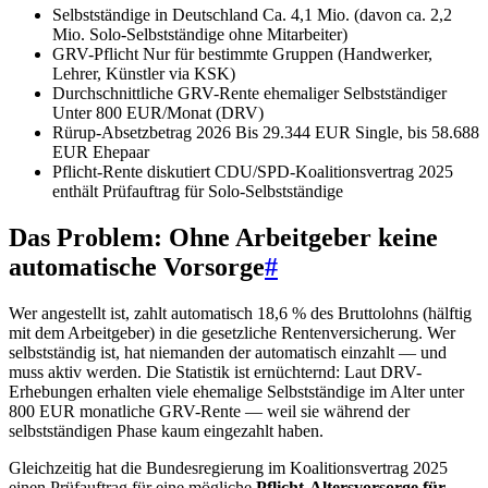
Selbstständige in Deutschland
Ca. 4,1 Mio. (davon ca. 2,2
Mio. Solo-Selbstständige ohne Mitarbeiter)
GRV-Pflicht
Nur für bestimmte Gruppen (Handwerker,
Lehrer, Künstler via KSK)
Durchschnittliche GRV-Rente ehemaliger Selbstständiger
Unter 800 EUR/Monat (DRV)
Rürup-Absetzbetrag 2026
Bis 29.344 EUR Single, bis 58.688
EUR Ehepaar
Pflicht-Rente diskutiert
CDU/SPD-Koalitionsvertrag 2025
enthält Prüfauftrag für Solo-Selbstständige
Das Problem: Ohne Arbeitgeber keine
automatische Vorsorge
#
Wer angestellt ist, zahlt automatisch 18,6 % des Bruttolohns (hälftig
mit dem Arbeitgeber) in die gesetzliche Rentenversicherung. Wer
selbstständig ist, hat niemanden der automatisch einzahlt — und
muss aktiv werden. Die Statistik ist ernüchternd: Laut DRV-
Erhebungen erhalten viele ehemalige Selbstständige im Alter unter
800 EUR monatliche GRV-Rente — weil sie während der
selbstständigen Phase kaum eingezahlt haben.
Gleichzeitig hat die Bundesregierung im Koalitionsvertrag 2025
einen Prüfauftrag für eine mögliche
Pflicht-Altersvorsorge für