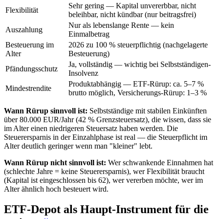
Sehr gering — Kapital unvererbbar, nicht
Flexibilität
beleihbar, nicht kündbar (nur beitragsfrei)
Nur als lebenslange Rente — kein
Auszahlung
Einmalbetrag
Besteuerung im
2026 zu 100 % steuerpflichtig (nachgelagerte
Alter
Besteuerung)
Ja, vollständig — wichtig bei Selbstständigen-
Pfändungsschutz
Insolvenz
Produktabhängig — ETF-Rürup: ca. 5–7 %
Mindestrendite
brutto möglich, Versicherungs-Rürup: 1–3 %
Wann Rürup sinnvoll ist:
Selbstständige mit stabilen Einkünften
über 80.000 EUR/Jahr (42 % Grenzsteuersatz), die wissen, dass sie
im Alter einen niedrigeren Steuersatz haben werden. Die
Steuerersparnis in der Einzahlphase ist real — die Steuerpflicht im
Alter deutlich geringer wenn man "kleiner" lebt.
Wann Rürup nicht sinnvoll ist:
Wer schwankende Einnahmen hat
(schlechte Jahre = keine Steuerersparnis), wer Flexibilität braucht
(Kapital ist eingeschlossen bis 62), wer vererben möchte, wer im
Alter ähnlich hoch besteuert wird.
ETF-Depot als Haupt-Instrument für die