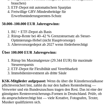
brauchen)
ETF-Depot mit automatischem Sparplan
Freiwillige GRV-Mindestbeiträge für
Erwerbsminderungsrenten-Schutz
50.000–100.000 EUR Jahresgewinn:
BU + ETF-Depot als Basis
Rürup-Rente bei 40–42 % Grenzsteuersatz als Steuer-
Optimierungs-Hebel (nicht Hauptvorsorge)
Altersvorsorgedepot ab 2027 wenn förderberechtigt
Über 100.000 EUR Jahresgewinn:
Rürup bis Maximalgrenze (29.344 EUR) für maximale
Steuerersparnis
ETF-Depot für Flexibilität und Vererbbarkeit
Immobilieninvestment als dritte Säule
KSK-Mitglieder aufgepasst:
Wenn du über die Künstlersozialkasse
pflichtversichert bist, zahlst du nur den halben Rentenbeitrag —
Verwerter und ein Bundeszuschuss tragen den Rest. Das ist eine der
günstigsten Rentenversicherungs-Formen in Deutschland. Prüfe, ob
du anspruchsberechtigt bist — viele Kreative, Fotografen, Texter,
Musiker qualifizieren sich.