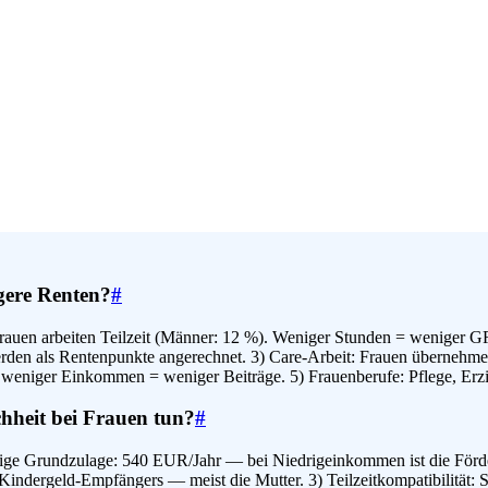
gere Renten?
#
n Frauen arbeiten Teilzeit (Männer: 12 %). Weniger Stunden = weniger G
erden als Rentenpunkte angerechnet. 3) Care-Arbeit: Frauen übernehm
eniger Einkommen = weniger Beiträge. 5) Frauenberufe: Pflege, Erzie
hheit bei Frauen tun?
#
ige Grundzulage: 540 EUR/Jahr — bei Niedrigeinkommen ist die Förde
indergeld-Empfängers — meist die Mutter. 3) Teilzeitkompatibilität: 