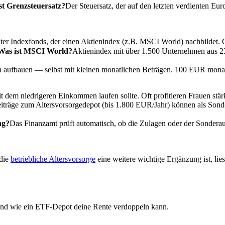
st Grenzsteuersatz?
Der Steuersatz, der auf den letzten verdienten E
 Indexfonds, der einen Aktienindex (z.B. MSCI World) nachbildet. Güns
Was ist MSCI World?
Aktienindex mit über 1.500 Unternehmen aus 23 
en aufbauen — selbst mit kleinen monatlichen Beträgen. 100 EUR mona
mit dem niedrigeren Einkommen laufen sollte. Oft profitieren Frauen 
iträge zum Altersvorsorgedepot (bis 1.800 EUR/Jahr) können als Sond
ng?
Das Finanzamt prüft automatisch, ob die Zulagen oder der Sonderau
die
betriebliche Altersvorsorge
eine weitere wichtige Ergänzung ist, lie
 und wie ein ETF-Depot deine Rente verdoppeln kann.