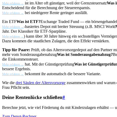
ist im Alter oft günstiger, weil der
Grenzsteuersatz
Was i
Mehr erfahren →
Entscheidend für die Berechnung der Steuerersparnis.
bei niedrigerer Rente geringer ausfällt.
Mehr erfahren →
Ein
ETF
Was ist ETF?
Exchange Traded Fund — ein börsengehandelter
-basiertes Depot mit breiter Streuung (z.B.
MSCI World
Mehr erfahren →
Jahr. Der Klassiker für ETF-Sparpläne.
) kann über 30 Jahre hinweg ein sechsstelliges Vermög
Mehr erfahren →
Dazu kommen die staatlichen Zulagen, die den Effekt verstärken.
Tipp für Paare:
Prüft, ob das Altersvorsorgedepot auf den Partner 
mehr vom
Sonderausgabenabzug
Was ist Sonderausgabenabzug?
Be
die Einkommensteuer.
hat. Mit der
Günstigerprüfung
Was ist Günstigerprüfu
Mehr erfahren →
bessere Ergebnis.
bekommt ihr automatisch die bessere Variante.
Mehr erfahren →
Wie die
drei Säulen der Altersvorsorge
zusammenwirken und warum 
Frau Pflicht sein.
Deine Rentenlücke schließen
#
Berechne jetzt, wie viel Förderung du mit Kinderzulagen erhältst —
Zum Depot-Rechner