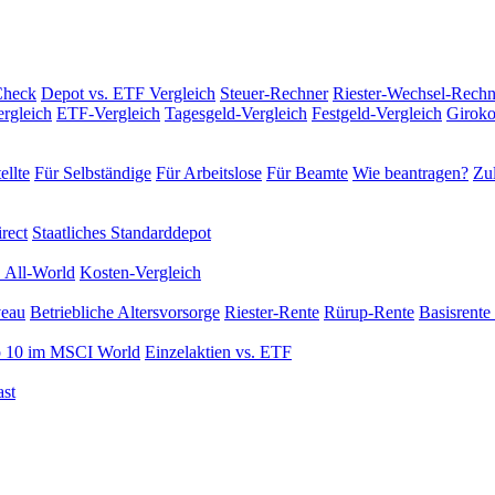
Check
Depot vs. ETF Vergleich
Steuer-Rechner
Riester-Wechsel-Rechn
rgleich
ETF-Vergleich
Tagesgeld-Vergleich
Festgeld-Vergleich
Giroko
ellte
Für Selbständige
Für Arbeitslose
Für Beamte
Wie beantragen?
Zul
rect
Staatliches Standarddepot
 All-World
Kosten-Vergleich
veau
Betriebliche Altersvorsorge
Riester-Rente
Rürup-Rente
Basisrente 
 10 im MSCI World
Einzelaktien vs. ETF
st