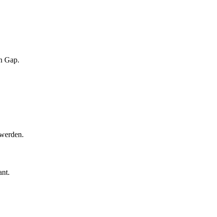
n Gap.
 werden.
ant.