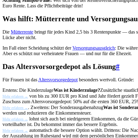
Achtung Minijob-Falle:
Wer sich von der Rentenversicherungspflicht
Euro Rente. Lass die Pflichtbeiträge drin!
Was hilft: Mütterrente und Versorgungsau
Die
Mütterrente
bringt für jedes Kind 2,5 bis 3 Rentenpunkte — das s
Lücke aber nicht.
Im Fall einer Scheidung schützt der
Versorgungsausgleich
: Die währe
Aber es schützt nur verheiratete Frauen — und nur für die Ehezeit.
Das Altersvorsorgedepot als Lösung
#
Für Frauen ist das
Altersvorsorgedepot
besonders wertvoll. Gründe:
Erstens: Die
Kinderzulage
Was ist Kinderzulage?
Zusätzliche staatl
von bis zu 300 EUR pro Kind und Jahr fördert gezielt F
Mehr erfahren →
Zuschuss zum Altersvorsorgedepot: 50% auf die ersten 360 EUR, 2
. Zweitens: Der
Sonderausgabenabzug
Was ist Sonder
Mehr erfahren →
werden und reduzieren die Einkommensteuer.
lohnt sich auch bei niedrigerem Einkommen, da die
Gün
Mehr erfahren →
vorteilhafter ist. Du bekommst immer das bessere Ergebnis.
automatisch die bessere Option wählt. Drittens: Die
Nac
Mehr erfahren →
der Auszahlung im Ruhestand wird mit dem persönlichen Einkommenst