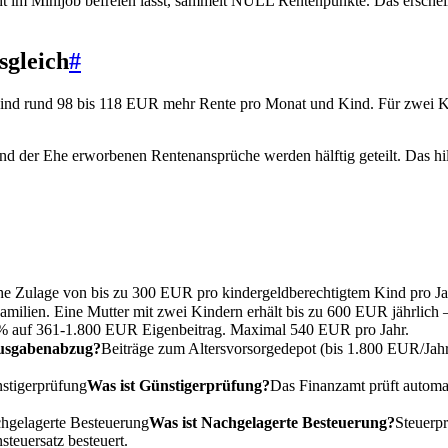
 im Minijob befreien lässt, sammelt NULL Rentenpunkte. Das erscheint ku
sgleich
#
ind rund 98 bis 118 EUR mehr Rente pro Monat und Kind. Für zwei Kind
nd der Ehe erworbenen Rentenansprüche werden hälftig geteilt. Das hil
iche Zulage von bis zu 300 EUR pro kindergeldberechtigtem Kind pro Ja
amilien. Eine Mutter mit zwei Kindern erhält bis zu 600 EUR jährlich
5% auf 361-1.800 EUR Eigenbeitrag. Maximal 540 EUR pro Jahr.
ausgabenabzug?
Beiträge zum Altersvorsorgedepot (bis 1.800 EUR/Jahr
stigerprüfung
Was ist Günstigerprüfung?
Das Finanzamt prüft automa
hgelagerte Besteuerung
Was ist Nachgelagerte Besteuerung?
Steuerpr
euersatz besteuert.