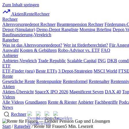
Zum Inhalt springen
AktienRente
Rechner
Rechner
Altersvorsorgedepot Rechner
Beamtenpension Rechner
Förderungs-
Depot (Simulator)
Demo-Depot Rangliste
Morning Briefing
Depot-Ve
Baufinanzierung-Vergleich
Ratgeber
Was ist das Altersvorsorgedepot?
Wer ist förderberechtigt?
Für Angest
Auswahl
Kosten & Gebühren
Robo-Advisor vs. ETF
FAQ
Anbieter
Anbieter-Vergleich
Trade Republic
Scalable Capital
ING
DKB
comdi
ETF
ETF-Finder (neu)
Beste ETFs
3 Depot-Strategien
MSCI World
FTSE
Rente
Gesetzliche Rente
Rentenpunkte
Rentenformel
Rentenalter
Rentenni
Aktien
Aktien-Übersicht
SpaceX IPO 2026
Magnificent Seven
DAX 40
Top
Videos
Alle Videos
Grundlagen
Rente & Riester
Anbieter
Fachbegriffe
Podca
News
Rechner
Start
/
Ratgeber
/ Rente für Frauen
5 Min. Lesezeit