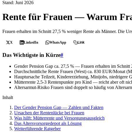
Stand: Juni 2026
Rente für Frauen — Warum Fr
Frauen erhalten im Schnitt 27,5 % weniger Rente als Männer. Die Urs
X
LinkedIn
WhatsApp
Link
Das Wichtigste in Kürze
#
Gender Pension Gap
ca. 27,5 % — Frauen erhalten im Schnitt
Durchschnittliche Rente Frauen (West)
ca. 830 EUR/Monat (Mä
Hauptursache
Teilzeit, Kindererziehung, Minijobs, niedrigere G
Mütterrente
2,5-3 Rentenpunkte pro Kind — reicht aber oft nic
Altersarmut-Risiko
Frauen sind doppelt so häufig von Altersar
Inhalt
Der Gender Pension Gap — Zahlen und Fakten
Ursachen der Rentenlücke bei Frauen
Was hilft: Mütterrente und Versorgungsausgleich
Das Altersvorsorgedepot als Lösung
Weiterführende Ratgeber