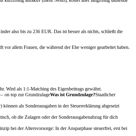
rzfristig attraktiv (mehr Netto), kostet aber langfristig tausende
er also bis zu 236 EUR. Das ist besser als nichts, schließt die
ft vor allem Frauen, die während der Ehe weniger gearbeitet haben.
hr. Wird als 1:1-Matching des Eigenbeitrags gewährt.
 — on top zur
Grundzulage
Was ist Grundzulage?
Staatlicher
) können als Sonderausgaben in der Steuererklärung abgesetzt
tisch, ob die Zulagen oder der Sonderausgabenabzug für dich
inzip bei der Altersvorsorge: In der Ansparphase steuerfrei, erst bei