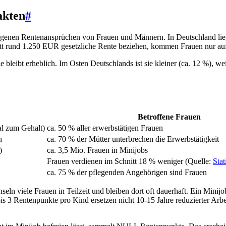
akten
#
genen Rentenansprüchen von Frauen und Männern. In Deutschland lieg
tt rund 1.250 EUR gesetzliche Rente beziehen, kommen Frauen nur a
ie bleibt erheblich. Im Osten Deutschlands ist sie kleiner (ca. 12 %), w
Betroffene Frauen
al zum Gehalt)
ca. 50 % aller erwerbstätigen Frauen
n
ca. 70 % der Mütter unterbrechen die Erwerbstätigkeit
)
ca. 3,5 Mio. Frauen in Minijobs
Frauen verdienen im Schnitt 18 % weniger (Quelle:
Sta
ca. 75 % der pflegenden Angehörigen sind Frauen
iele Frauen in Teilzeit und bleiben dort oft dauerhaft. Ein Minijob brin
is 3 Rentenpunkte pro Kind ersetzen nicht 10-15 Jahre reduzierter Arbei