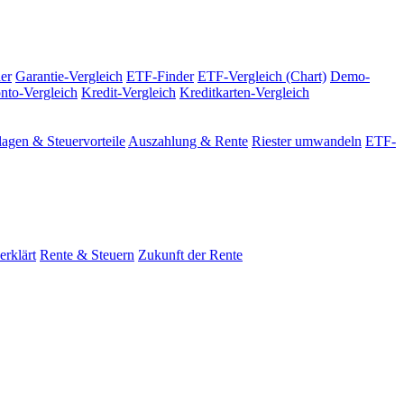
er
Garantie-Vergleich
ETF-Finder
ETF-Vergleich (Chart)
Demo-
nto-Vergleich
Kredit-Vergleich
Kreditkarten-Vergleich
agen & Steuervorteile
Auszahlung & Rente
Riester umwandeln
ETF-
erklärt
Rente & Steuern
Zukunft der Rente