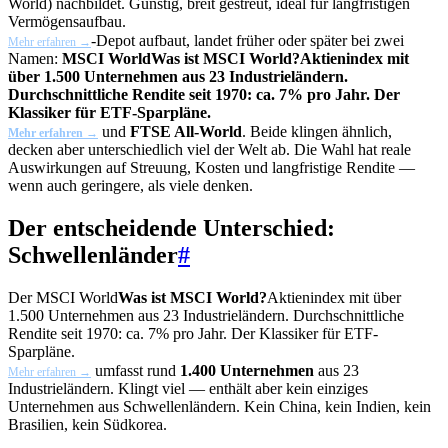
World) nachbildet. Günstig, breit gestreut, ideal für langfristigen
Vermögensaufbau.
-Depot aufbaut, landet früher oder später bei zwei
Mehr erfahren →
Namen:
MSCI World
Was ist MSCI World?
Aktienindex mit
über 1.500 Unternehmen aus 23 Industrieländern.
Durchschnittliche Rendite seit 1970: ca. 7% pro Jahr. Der
Klassiker für ETF-Sparpläne.
und
FTSE All-World
. Beide klingen ähnlich,
Mehr erfahren →
decken aber unterschiedlich viel der Welt ab. Die Wahl hat reale
Auswirkungen auf Streuung, Kosten und langfristige Rendite —
wenn auch geringere, als viele denken.
Der entscheidende Unterschied:
Schwellenländer
#
Der
MSCI World
Was ist MSCI World?
Aktienindex mit über
1.500 Unternehmen aus 23 Industrieländern. Durchschnittliche
Rendite seit 1970: ca. 7% pro Jahr. Der Klassiker für ETF-
Sparpläne.
umfasst rund
1.400 Unternehmen
aus 23
Mehr erfahren →
Industrieländern. Klingt viel — enthält aber kein einziges
Unternehmen aus Schwellenländern. Kein China, kein Indien, kein
Brasilien, kein Südkorea.