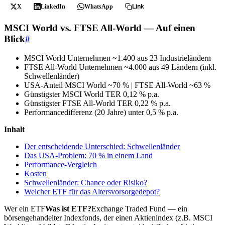
X
LinkedIn
WhatsApp
Link
MSCI World vs. FTSE All-World — Auf einen
Blick
#
MSCI World Unternehmen
~1.400 aus 23 Industrieländern
FTSE All-World Unternehmen
~4.000 aus 49 Ländern (inkl.
Schwellenländer)
USA-Anteil MSCI World
~70 % | FTSE All-World ~63 %
Günstigster MSCI World TER
0,12 % p.a.
Günstigster FTSE All-World TER
0,22 % p.a.
Performancedifferenz (20 Jahre)
unter 0,5 % p.a.
Inhalt
Der entscheidende Unterschied: Schwellenländer
Das USA-Problem: 70 % in einem Land
Performance-Vergleich
Kosten
Schwellenländer: Chance oder Risiko?
Welcher ETF für das Altersvorsorgedepot?
Wer ein
ETF
Was ist ETF?
Exchange Traded Fund — ein
börsengehandelter Indexfonds, der einen Aktienindex (z.B. MSCI