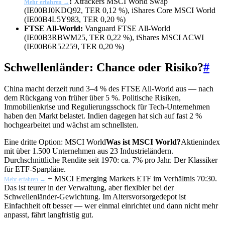
:
Xtrackers MSCI World Swap
Mehr erfahren →
(IE00BJ0KDQ92, TER 0,12 %), iShares Core MSCI World
(IE00B4L5Y983, TER 0,20 %)
FTSE All-World:
Vanguard FTSE All-World
(IE00B3RBWM25, TER 0,22 %), iShares MSCI ACWI
(IE00B6R52259, TER 0,20 %)
Schwellenländer: Chance oder Risiko?
#
China macht derzeit rund 3–4 % des FTSE All-World aus — nach
dem Rückgang von früher über 5 %. Politische Risiken,
Immobilienkrise und Regulierungsschock für Tech-Unternehmen
haben den Markt belastet. Indien dagegen hat sich auf fast 2 %
hochgearbeitet und wächst am schnellsten.
Eine dritte Option:
MSCI World
Was ist MSCI World?
Aktienindex
mit über 1.500 Unternehmen aus 23 Industrieländern.
Durchschnittliche Rendite seit 1970: ca. 7% pro Jahr. Der Klassiker
für ETF-Sparpläne.
+ MSCI Emerging Markets ETF im Verhältnis 70:30.
Mehr erfahren →
Das ist teurer in der Verwaltung, aber flexibler bei der
Schwellenländer-Gewichtung. Im Altersvorsorgedepot ist
Einfachheit oft besser — wer einmal einrichtet und dann nicht mehr
anpasst, fährt langfristig gut.