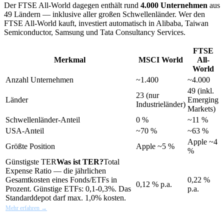
Der FTSE All-World dagegen enthält rund
4.000 Unternehmen
aus
49 Ländern — inklusive aller großen Schwellenländer. Wer den
FTSE All-World kauft, investiert automatisch in Alibaba, Taiwan
Semiconductor, Samsung und Tata Consultancy Services.
FTSE
Merkmal
MSCI World
All-
World
Anzahl Unternehmen
~1.400
~4.000
49 (inkl.
23 (nur
Länder
Emerging
Industrieländer)
Markets)
Schwellenländer-Anteil
0 %
~11 %
USA-Anteil
~70 %
~63 %
Apple ~4
Größte Position
Apple ~5 %
%
Günstigste
TER
Was ist TER?
Total
Expense Ratio — die jährlichen
Gesamtkosten eines Fonds/ETFs in
0,22 %
0,12 % p.a.
Prozent. Günstige ETFs: 0,1-0,3%. Das
p.a.
Standarddepot darf max. 1,0% kosten.
Mehr erfahren →