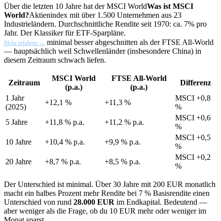
Über die letzten 10 Jahre hat der
MSCI World
Was ist MSCI
World?
Aktienindex mit über 1.500 Unternehmen aus 23
Industrieländern. Durchschnittliche Rendite seit 1970: ca. 7% pro
Jahr. Der Klassiker für ETF-Sparpläne.
minimal besser abgeschnitten als der FTSE All-World
Mehr erfahren →
— hauptsächlich weil Schwellenländer (insbesondere China) in
diesem Zeitraum schwach liefen.
MSCI World
FTSE All-World
Zeitraum
Differenz
(p.a.)
(p.a.)
1 Jahr
MSCI +0,8
+12,1 %
+11,3 %
(2025)
%
MSCI +0,6
5 Jahre
+11,8 % p.a.
+11,2 % p.a.
%
MSCI +0,5
10 Jahre
+10,4 % p.a.
+9,9 % p.a.
%
MSCI +0,2
20 Jahre
+8,7 % p.a.
+8,5 % p.a.
%
Der Unterschied ist minimal. Über 30 Jahre mit 200 EUR monatlich
macht ein halbes Prozent mehr Rendite bei 7 % Basisrendite einen
Unterschied von rund
28.000 EUR
im Endkapital. Bedeutend —
aber weniger als die Frage, ob du 10 EUR mehr oder weniger im
Monat sparst.