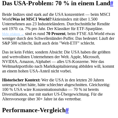
Das USA-Problem: 70 % in einem Land
#
Beide Indizes sind stark auf die USA konzentriert — beim
MSCI
World
Was ist MSCI World?
Aktienindex mit über 1.500
Unternehmen aus 23 Industrieländern. Durchschnittliche Rendite
seit 1970: ca. 7% pro Jahr. Der Klassiker für ETF-Sparpläne.
sind es rund
70 Prozent
, beim FTSE All-World etwas
Mehr erfahren →
weniger durch den Schwellenländer-Puffer. Das bedeutet: Läuft der
S&P 500 schlecht, läuft auch dein "Welt-ETF" schlecht.
Das ist kein Fehler, sondern Absicht: Die USA haben die größten
und wertvollsten Unternehmen der Welt. Apple, Microsoft,
NVIDIA, Amazon, Alphabet — alles US-Konzerne. Wer das
Weltmarktportfolio nach Marktkapitalisierung abbilden will, kommt
an einem hohen USA-Anteil nicht vorbei.
Historischer Kontext:
Wer die USA in den letzten 20 Jahren
untergewichtet hätte, hätte schlechter abgeschnitten. Gleichzeitig:
100 % USA wäre Konzentrationsrisiko — 70 % ist bereits
Diversifikation, nur mit starker US-Übergewichtung. Für die
Altersvorsorge über 30+ Jahre ist das vertretbar.
Performance-Vergleich
#