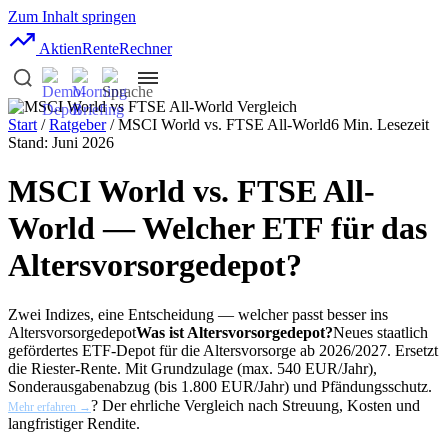
Zum Inhalt springen
AktienRente
Rechner
Start
/
Ratgeber
/ MSCI World vs. FTSE All-World
6 Min. Lesezeit
Stand: Juni 2026
MSCI World vs. FTSE All-
World — Welcher ETF für das
Altersvorsorgedepot?
Zwei Indizes, eine Entscheidung — welcher passt besser ins
Altersvorsorgedepot
Was ist Altersvorsorgedepot?
Neues staatlich
gefördertes ETF-Depot für die Altersvorsorge ab 2026/2027. Ersetzt
die Riester-Rente. Mit Grundzulage (max. 540 EUR/Jahr),
Sonderausgabenabzug (bis 1.800 EUR/Jahr) und Pfändungsschutz.
? Der ehrliche Vergleich nach Streuung, Kosten und
Mehr erfahren →
langfristiger Rendite.