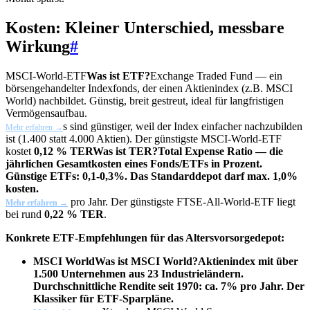
Kosten: Kleiner Unterschied, messbare
Wirkung
#
MSCI-World-
ETF
Was ist ETF?
Exchange Traded Fund — ein
börsengehandelter Indexfonds, der einen Aktienindex (z.B. MSCI
World) nachbildet. Günstig, breit gestreut, ideal für langfristigen
Vermögensaufbau.
s sind günstiger, weil der Index einfacher nachzubilden
Mehr erfahren →
ist (1.400 statt 4.000 Aktien). Der günstigste MSCI-World-ETF
kostet
0,12 %
TER
Was ist TER?
Total Expense Ratio — die
jährlichen Gesamtkosten eines Fonds/ETFs in Prozent.
Günstige ETFs: 0,1-0,3%. Das Standarddepot darf max. 1,0%
kosten.
pro Jahr. Der günstigste FTSE-All-World-ETF liegt
Mehr erfahren →
bei rund
0,22 % TER
.
Konkrete ETF-Empfehlungen für das Altersvorsorgedepot:
MSCI World
Was ist MSCI World?
Aktienindex mit über
1.500 Unternehmen aus 23 Industrieländern.
Durchschnittliche Rendite seit 1970: ca. 7% pro Jahr. Der
Klassiker für ETF-Sparpläne.