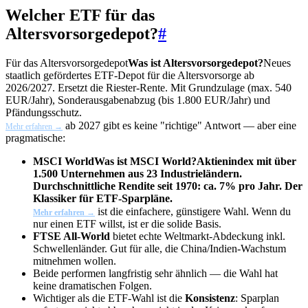
Welcher ETF für das
Altersvorsorgedepot?
#
Für das
Altersvorsorgedepot
Was ist Altersvorsorgedepot?
Neues
staatlich gefördertes ETF-Depot für die Altersvorsorge ab
2026/2027. Ersetzt die Riester-Rente. Mit Grundzulage (max. 540
EUR/Jahr), Sonderausgabenabzug (bis 1.800 EUR/Jahr) und
Pfändungsschutz.
ab 2027 gibt es keine "richtige" Antwort — aber eine
Mehr erfahren →
pragmatische:
MSCI World
Was ist MSCI World?
Aktienindex mit über
1.500 Unternehmen aus 23 Industrieländern.
Durchschnittliche Rendite seit 1970: ca. 7% pro Jahr. Der
Klassiker für ETF-Sparpläne.
ist die einfachere, günstigere Wahl. Wenn du
Mehr erfahren →
nur einen ETF willst, ist er die solide Basis.
FTSE All-World
bietet echte Weltmarkt-Abdeckung inkl.
Schwellenländer. Gut für alle, die China/Indien-Wachstum
mitnehmen wollen.
Beide performen langfristig sehr ähnlich — die Wahl hat
keine dramatischen Folgen.
Wichtiger als die ETF-Wahl ist die
Konsistenz
: Sparplan