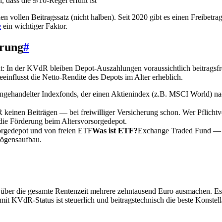
dass die 9/10-Regel erfüllt ist
n vollen Beitragssatz (nicht halben). Seit 2020 gibt es einen Freibet
e
ein wichtiger Faktor.
erung
#
t: In der KVdR bleiben Depot-Auszahlungen voraussichtlich beitragsfre
eeinflusst die Netto-Rendite des Depots im Alter erheblich.
handelter Indexfonds, der einen Aktienindex (z.B. MSCI World) nachbil
R keinen Beiträgen — bei freiwilliger Versicherung schon. Wer
Pflichtv
die Förderung beim Altersvorsorgedepot.
sorgedepot und von freien
ETF
Was ist ETF?
Exchange Traded Fund — e
rmögensaufbau.
er die gesamte Rentenzeit mehrere zehntausend Euro ausmachen. Es lohn
it KVdR-Status ist steuerlich und beitragstechnisch die beste Konstell