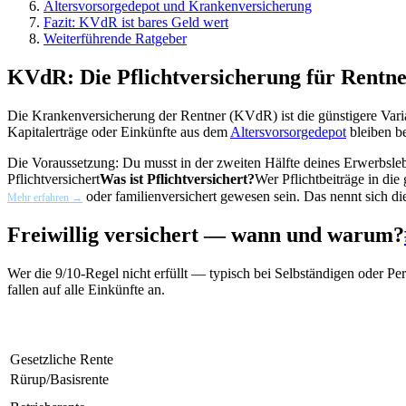
Altersvorsorgedepot und Krankenversicherung
Fazit: KVdR ist bares Geld wert
Weiterführende Ratgeber
KVdR: Die Pflichtversicherung für Rentn
Die Krankenversicherung der Rentner (KVdR) ist die günstigere Varia
Kapitalerträge oder Einkünfte aus dem
Altersvorsorgedepot
bleiben be
Die Voraussetzung: Du musst in der zweiten Hälfte deines Erwerbsleb
Pflichtversichert
Was ist Pflichtversichert?
Wer Pflichtbeiträge in di
oder familienversichert gewesen sein. Das nennt sich di
Mehr erfahren →
Freiwillig versichert — wann und warum?
Wer die 9/10-Regel nicht erfüllt — typisch bei Selbständigen oder Per
fallen auf alle Einkünfte an.
Gesetzliche Rente
Rürup/Basisrente