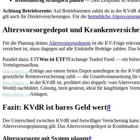
Rentenantrag strategisch planen
— Den Zeitpunkt so wählen, 
Achtung Betriebsrente:
Auf Betriebsrenten zahlst du in der KVdR de
gilt auch für Direktversicherungen. Für die
betriebliche Altersvorsorg
Altersvorsorgedepot und Krankenversich
Für die Planung deines
Altersvorsorgedepots
ist die KV-Frage relevan
versichert ist, muss dagegen auf alle Einkünfte Beiträge zahlen. Das b
Parallel dazu:
ETF
Was ist ETF?
Exchange Traded Fund — ein börsenge
Vermögensaufbau.
-Erträge aus einem freien Depot unterliegen in der KVd
Mehr erfahren →
gesetzliche Rentenversicherung zahlt — die Grundvoraussetzung für 
in der KVdR ist, profitiert also doppelt: vom Altersvor
Mehr erfahren →
World) nachbildet. Günstig, breit gestreut, ideal für langfristigen Ve
-Anlagen.
Mehr erfahren →
Fazit: KVdR ist bares Geld wert
#
Der Unterschied zwischen KVdR und freiwilliger Versicherung kann üb
Altersvorsorgeplanung gilt: Das Altersvorsorgedepot in Kombination m
Altersvorsorge mit System planen
#