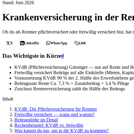
Stand: Juni 2026
Krankenversicherung in der Re
Ob du als Rentner pflichtversichert oder freiwillig versichert bist, 
X
LinkedIn
WhatsApp
Link
Das Wichtigste in Kürze
#
KVdR (Pflichtversicherung)
Günstiger — nur auf Rente und Be
Freiwillig versichert
Beiträge auf alle Einkünfte (Mieten, Kapital
Voraussetzung KVdR
90 % der 2. Hälfte des Erwerbslebens ges
Beitragssatz Rente
Ca. 7,3 % + Zusatzbeitrag + 3,4 % Pflege
Zuschuss
Rentenversicherung zahlt die Hälfte des Beitrags
Inhalt
KVdR: Die Pflichtversicherung für Rentner
Freiwillig versichert — wann und warum?
Beitragshöhe im Detail
Rechenbeispiel: KVdR vs. freiwillig
Was kannst du tun, um in die KVdR zu kommen?