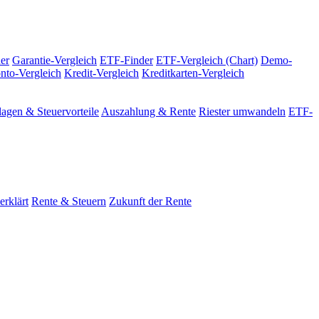
er
Garantie-Vergleich
ETF-Finder
ETF-Vergleich (Chart)
Demo-
nto-Vergleich
Kredit-Vergleich
Kreditkarten-Vergleich
agen & Steuervorteile
Auszahlung & Rente
Riester umwandeln
ETF-
erklärt
Rente & Steuern
Zukunft der Rente