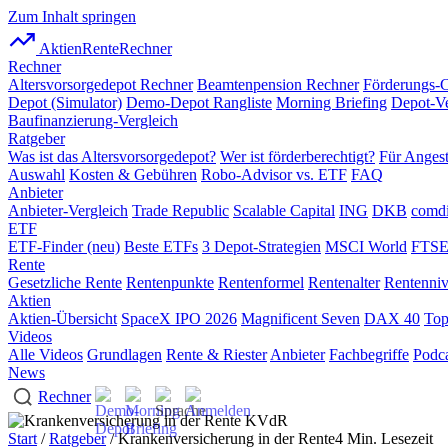
Zum Inhalt springen
AktienRente
Rechner
Rechner
Altersvorsorgedepot Rechner
Beamtenpension Rechner
Förderungs-
Depot (Simulator)
Demo-Depot Rangliste
Morning Briefing
Depot-Ve
Baufinanzierung-Vergleich
Ratgeber
Was ist das Altersvorsorgedepot?
Wer ist förderberechtigt?
Für Angest
Auswahl
Kosten & Gebühren
Robo-Advisor vs. ETF
FAQ
Anbieter
Anbieter-Vergleich
Trade Republic
Scalable Capital
ING
DKB
comdi
ETF
ETF-Finder (neu)
Beste ETFs
3 Depot-Strategien
MSCI World
FTSE
Rente
Gesetzliche Rente
Rentenpunkte
Rentenformel
Rentenalter
Rentenni
Aktien
Aktien-Übersicht
SpaceX IPO 2026
Magnificent Seven
DAX 40
Top
Videos
Alle Videos
Grundlagen
Rente & Riester
Anbieter
Fachbegriffe
Podca
News
Rechner
Start
/
Ratgeber
/ Krankenversicherung in der Rente
4 Min. Lesezeit