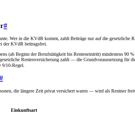
er
#
nte. Wer in die KVdR kommt, zahlt Beiträge nur auf die gesetzliche R
i der KVdR beitragsfrei.
ens (ab Beginn der Berufstätigkeit bis Renteneintritt) mindestens 90 
e gesetzliche Rentenversicherung zahlt — die Grundvoraussetzung für d
e 9/10-Regel.
#
sonen, die längere Zeit privat versichert waren — wird als Rentner fre
Einkunftsart