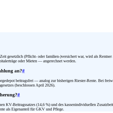
it gesetzlich (Pflicht- oder familien-)versichert war, wird als Rentner
apitalerträge oder Mieten — angerechnet werden.
zahlung an?
#
edepot beitragsfrei — analog zur bisherigen Riester-Rente. Bei freiwil
esetzes (beschlossen April 2026).
cherung?
#
n KV-Beitragssatzes (14,6 %) und des kassenindividuellen Zusatzbeitra
nte als Eigenanteil für GKV und Pflege.