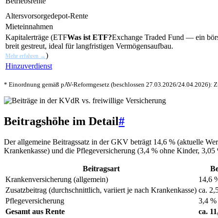
Betriebsrente
Altersvorsorgedepot-Rente
Mieteinnahmen
Kapitalerträge (
ETF
Was ist ETF?
Exchange Traded Fund — ein börse
breit gestreut, ideal für langfristigen Vermögensaufbau.
)
Mehr erfahren →
Hinzuverdienst
* Einordnung gemäß pAV-Reformgesetz (beschlossen 27.03.2026/24.04.2026): Zu
Beitragshöhe im Detail
#
Der allgemeine Beitragssatz in der GKV beträgt 14,6 % (aktuelle We
Krankenkasse) und die Pflegeversicherung (3,4 % ohne Kinder, 3,05 
Beitragsart
Be
Krankenversicherung (allgemein)
14,6 
Zusatzbeitrag (durchschnittlich, variiert je nach Krankenkasse)
ca. 2,
Pflegeversicherung
3,4 %
Gesamt aus Rente
ca. 1