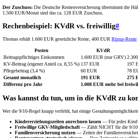
Der Zuschuss:
Die Deutsche Rentenversicherung übernimmt die Hälfte
1.500 EUR/Monat sind das ca. 128 EUR Zuschuss.
Rechenbeispiel: KVdR vs. freiwillig
#
Thomas erhält 1.600 EUR gesetzliche Rente, 400 EUR
Rürup-Rente
Posten
KVdR
Beitragspflichtiges Einkommen
1.600 EUR (nur GRV)
2.30
KV-Beitrag (eigener Anteil ca. 8,55 %)
137 EUR
197 
Pflegebeitrag (3,4 %)
60 EUR
78 E
Gesamt monatlich
191 EUR
275 
Differenz pro Jahr
1.008 EUR mehr bei freiwil
Was kannst du tun, um in die KVdR zu k
Wer die 9/10-Regel knapp verfehlt, hat einige Gestaltungsmöglichkeit
Kindererziehungszeiten anrechnen lassen
— Für jedes Kind w
Freiwillige GKV-Mitgliedschaft
— Zählt NICHT für die 9/10-R
Familienversicherung nutzen
— Zeiten der Familienversicher