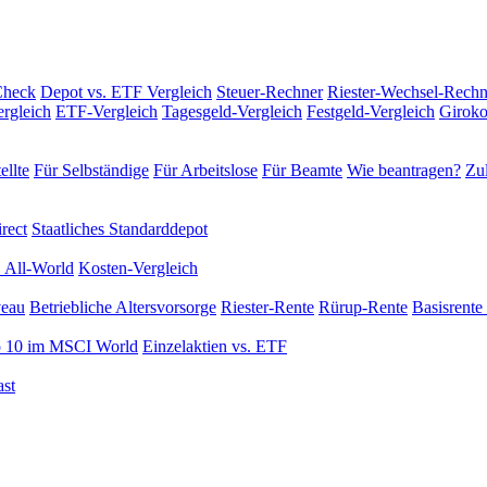
Check
Depot vs. ETF Vergleich
Steuer-Rechner
Riester-Wechsel-Rechn
rgleich
ETF-Vergleich
Tagesgeld-Vergleich
Festgeld-Vergleich
Giroko
ellte
Für Selbständige
Für Arbeitslose
Für Beamte
Wie beantragen?
Zul
rect
Staatliches Standarddepot
 All-World
Kosten-Vergleich
veau
Betriebliche Altersvorsorge
Riester-Rente
Rürup-Rente
Basisrente 
 10 im MSCI World
Einzelaktien vs. ETF
st