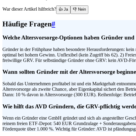
War dieser Artikel hilfreich?
👍 Ja
👎 Nein
Häufige Fragen
#
Welche Altersvorsorge-Optionen haben Gründer und S
Gründer in der Frühphase haben besondere Herausforderungen: kein r
optimal bei hohem Gewinn. Unflexibel (kein Zugriff bis 62). 2) Frei
freiwillige GRV. Für selbständige Gründer ohne GRV: kein AVD-Förd
Wann sollten Gründer mit der Altersvorsorge beginn
Sobald das Unternehmen profitabel ist und ein Marktgehalt entnommen 
Altersvorsorge als zweite Chance, aber Eigenkapital sichert den Bet
Dann: 10 % davon in Altersvorsorge (300 EUR). Reihenfolge: Betrieb
Wie hilft das AVD Gründern, die GRV-pflichtig werd
Wenn ein Gründer eine GmbH gründet und sich als angestellter Gesch
reinem freien ETF-Depot: 540 EUR Grundzulage + Sonderausgabena
Förderquote über 1.000 %. Wichtig für Gründer: AVD ist pfändungsge