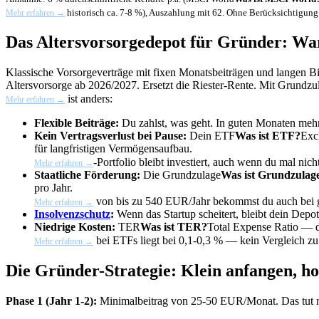
historisch ca. 7-8 %), Auszahlung mit 62. Ohne Berücksichtigung
Mehr erfahren →
Das Altersvorsorgedepot für Gründer: Wa
Klassische Vorsorgeverträge mit fixen Monatsbeiträgen und langen Bi
Altersvorsorge ab 2026/2027. Ersetzt die Riester-Rente. Mit Grund
ist anders:
Mehr erfahren →
Flexible Beiträge:
Du zahlst, was geht. In guten Monaten mehr,
Kein Vertragsverlust bei Pause:
Dein
ETF
Was ist ETF?
Exc
für langfristigen Vermögensaufbau.
-Portfolio bleibt investiert, auch wenn du mal nicht
Mehr erfahren →
Staatliche Förderung:
Die
Grundzulage
Was ist Grundzulag
pro Jahr.
von bis zu 540 EUR/Jahr bekommst du auch bei g
Mehr erfahren →
Insolvenzschutz
:
Wenn das Startup scheitert, bleibt dein Depo
Niedrige Kosten:
TER
Was ist TER?
Total Expense Ratio — d
bei ETFs liegt bei 0,1-0,3 % — kein Vergleich zu
Mehr erfahren →
Die Gründer-Strategie: Klein anfangen, ho
Phase 1 (Jahr 1-2):
Minimalbeitrag von 25-50 EUR/Monat. Das tut ni