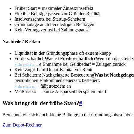
Früher Start = maximaler Zinseszinseffekt
Flexible Beiträge passen zur Gründer-Realität
Insolvenzschutz bei Startup-Scheitern
Grundzulage auch bei niedrigen Beiträgen
Kein Vertragsverlust bei Zahlungspause
Nachteile / Risiken
Liquidität in der Gründungsphase oft extrem knapp
Förderschädlich
Was ist Förderschädlich?
Wenn du das Geld vo
e Entnahme bei Geldbedarf = Zulagen zurück
Mehr erfahren →
Kein Zugriff auf Depot-Kapital vor Rente
Bei Scheitern:
Nachgelagerte Besteuerung
Was ist Nachgelage
persönlichen Einkommensteuersatz besteuert.
fällt trotzdem an
Mehr erfahren →
Marktrisiko — kurze Ansparzeit bei spätem Start
Was bringt dir der frühe Start?
#
Berechne, wie sich auch kleine Beiträge in der Gründungsphase über
Zum Depot-Rechner