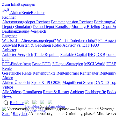
Zum Inhalt springen
AktienRente
Rechner
Rechner
Altersvorsorgedepot Rechner
Beamtenpension Rechner
Förderungs-
Depot (Simulator)
Demo-Depot Rangliste
Morning Briefing
Depot-Ve
Baufinanzierung-Vergleich
Ratgeber
Was ist das Altersvorsorgedepot?
Wer ist förderberechtigt?
Für Angest
Auswahl
Kosten & Gebühren
Robo-Advisor vs. ETF
FAQ
Anbieter
Anbieter-Vergleich
Trade Republic
Scalable Capital
ING
DKB
comdi
ETF
ETF-Finder (neu)
Beste ETFs
3 Depot-Strategien
MSCI World
FTSE
Rente
Gesetzliche Rente
Rentenpunkte
Rentenformel
Rentenalter
Rentenni
Aktien
Aktien-Übersicht
SpaceX IPO 2026
Magnificent Seven
DAX 40
Top
Videos
Alle Videos
Grundlagen
Rente & Riester
Anbieter
Fachbegriffe
Podca
News
Rechner
Start
/
Ratgeber
/ Altersvorsorge in der Gründungsphase
5 Min. Leseze