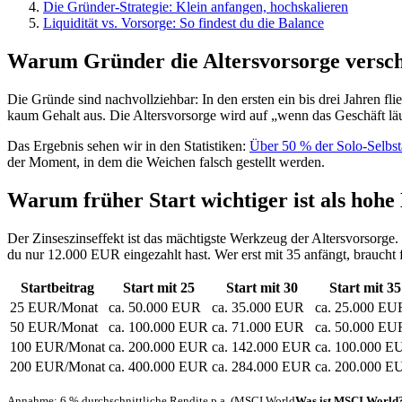
Die Gründer-Strategie: Klein anfangen, hochskalieren
Liquidität vs. Vorsorge: So findest du die Balance
Warum Gründer die Altersvorsorge versc
Die Gründe sind nachvollziehbar: In den ersten ein bis drei Jahren fl
kaum Gehalt aus. Die Altersvorsorge wird auf „wenn das Geschäft läuf
Das Ergebnis sehen wir in den Statistiken:
Über 50 % der Solo-Selbs
der Moment, in dem die Weichen falsch gestellt werden.
Warum früher Start wichtiger ist als hohe
Der Zinseszinseffekt ist das mächtigste Werkzeug der Altersvorsorg
du nur 12.000 EUR eingezahlt hast. Wer erst mit 35 anfängt, braucht
Startbeitrag
Start mit 25
Start mit 30
Start mit 35
25 EUR/Monat
ca. 50.000 EUR
ca. 35.000 EUR
ca. 25.000 EU
50 EUR/Monat
ca. 100.000 EUR
ca. 71.000 EUR
ca. 50.000 EU
100 EUR/Monat
ca. 200.000 EUR
ca. 142.000 EUR
ca. 100.000 E
200 EUR/Monat
ca. 400.000 EUR
ca. 284.000 EUR
ca. 200.000 E
Annahme: 6 % durchschnittliche Rendite p.a. (
MSCI World
Was ist MSCI World