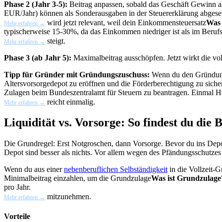
Phase 2 (Jahr 3-5):
Beitrag anpassen, sobald das Geschäft Gewinn 
EUR/Jahr) können als Sonderausgaben in der Steuererklärung abgese
wird jetzt relevant, weil dein
Einkommensteuersatz
Was 
Mehr erfahren →
typischerweise 15-30%, da das Einkommen niedriger ist als im Berufs
steigt.
Mehr erfahren →
Phase 3 (ab Jahr 5):
Maximalbeitrag ausschöpfen. Jetzt wirkt die v
Tipp für Gründer mit Gründungszuschuss:
Wenn du den Gründungsz
Altersvorsorgedepot zu eröffnen und die Förderberechtigung zu sich
Zulagen beim Bundeszentralamt für Steuern zu beantragen. Einmal H
reicht einmalig.
Mehr erfahren →
Liquidität vs. Vorsorge: So findest du die 
Die Grundregel: Erst Notgroschen, dann Vorsorge. Bevor du ins Depo
Depot sind besser als nichts. Vor allem wegen des Pfändungsschutzes
Wenn du aus einer
nebenberuflichen Selbständigkeit
in die Vollzeit-
Minimalbeitrag einzahlen, um die
Grundzulage
Was ist Grundzulage
pro Jahr.
mitzunehmen.
Mehr erfahren →
Vorteile