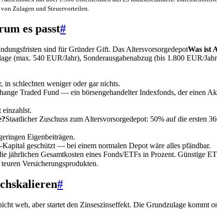
 von Zulagen und Steuervorteilen.
rum es passt
#
ndungsfristen sind für Gründer Gift. Das
Altersvorsorgedepot
Was ist 
zulage (max. 540 EUR/Jahr), Sonderausgabenabzug (bis 1.800 EUR/Jahr
 in schlechten weniger oder gar nichts.
hange Traded Fund — ein börsengehandelter Indexfonds, der einen Aktie
 einzahlst.
e?
Staatlicher Zuschuss zum Altersvorsorgedepot: 50% auf die erste
eringen Eigenbeiträgen.
t-Kapital geschützt — bei einem normalen Depot wäre alles pfändbar.
ie jährlichen Gesamtkosten eines Fonds/ETFs in Prozent. Günstige ET
 teuren Versicherungsprodukten.
chskalieren
#
cht weh, aber startet den Zinseszinseffekt. Die Grundzulage kommt on