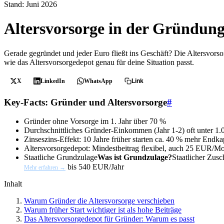
Stand: Juni 2026
Altersvorsorge in der Gründung
Gerade gegründet und jeder Euro fließt ins Geschäft? Die Altersvorsorg
wie das Altersvorsorgedepot genau für deine Situation passt.
X
LinkedIn
WhatsApp
Link
Key-Facts: Gründer und Altersvorsorge
#
Gründer ohne Vorsorge im 1. Jahr
über 70 %
Durchschnittliches Gründer-Einkommen (Jahr 1-2)
oft unter 
Zinseszins-Effekt: 10 Jahre früher starten
ca. 40 % mehr Endkap
Altersvorsorgedepot: Mindestbeitrag
flexibel, auch 25 EUR/M
Staatliche
Grundzulage
Was ist Grundzulage?
Staatlicher Zus
bis 540 EUR/Jahr
Mehr erfahren →
Inhalt
Warum Gründer die Altersvorsorge verschieben
Warum früher Start wichtiger ist als hohe Beiträge
Das Altersvorsorgedepot für Gründer: Warum es passt