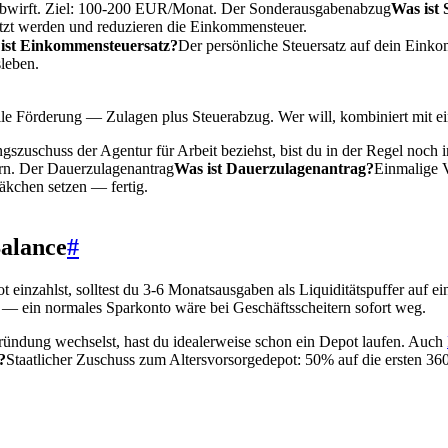
abwirft. Ziel: 100-200 EUR/Monat. Der
Sonderausgabenabzug
Was ist
tzt werden und reduzieren die Einkommensteuer.
ist Einkommensteuersatz?
Der persönliche Steuersatz auf dein Eink
leben.
olle Förderung — Zulagen plus Steuerabzug. Wer will, kombiniert mit 
uschuss der Agentur für Arbeit beziehst, bist du in der Regel noch i
ern. Der
Dauerzulagenantrag
Was ist Dauerzulagenantrag?
Einmalige V
äkchen setzen — fertig.
Balance
#
t einzahlst, solltest du 3-6 Monatsausgaben als Liquiditätspuffer au
 — ein normales Sparkonto wäre bei Geschäftsscheitern sofort weg.
Gründung wechselst, hast du idealerweise schon ein Depot laufen. Auch
?
Staatlicher Zuschuss zum Altersvorsorgedepot: 50% auf die ersten