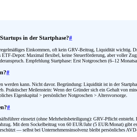
tartups in der Startphase?
#
egelmäßiges Einkommen, oft kein GRV-Beitrag, Liquidität wichtig. Dr
es ETF-Depot: Maximal flexibel, keine Steuerförderung, aber voller Zu
eranspruch. Empfehlung Startphase: Erst Notgroschen (6–12 Monatsau
en?
#
werden kann. Nicht davor. Begründung: Liquidität ist in der Startphase
rieb. Praktischer Meilenstein: Wenn der Gründer sich ein Gehalt von 
liches Eigenkapital > persönlicher Notgroschen > Altersvorsorge.
en?
#
äftsführer einsetzt (ohne Mehrheitsbeteiligung): GRV-Pflicht entste
bzug. Mit dem Sockelbeitrag von 60 EUR/Jahr (5 EUR/Monat) gibt 
schützt — selbst bei Unternehmensinsolvenz bleibt persönliches AVD-