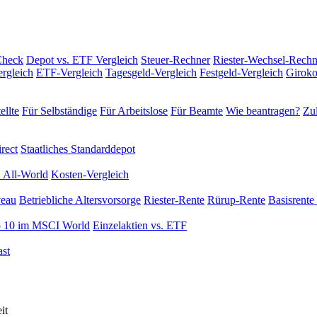
Check
Depot vs. ETF Vergleich
Steuer-Rechner
Riester-Wechsel-Rechn
rgleich
ETF-Vergleich
Tagesgeld-Vergleich
Festgeld-Vergleich
Giroko
ellte
Für Selbständige
Für Arbeitslose
Für Beamte
Wie beantragen?
Zul
rect
Staatliches Standarddepot
 All-World
Kosten-Vergleich
veau
Betriebliche Altersvorsorge
Riester-Rente
Rürup-Rente
Basisrente 
 10 im MSCI World
Einzelaktien vs. ETF
st
it