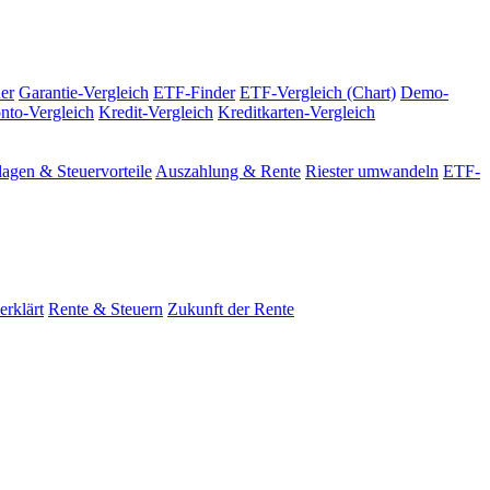
er
Garantie-Vergleich
ETF-Finder
ETF-Vergleich (Chart)
Demo-
nto-Vergleich
Kredit-Vergleich
Kreditkarten-Vergleich
agen & Steuervorteile
Auszahlung & Rente
Riester umwandeln
ETF-
erklärt
Rente & Steuern
Zukunft der Rente