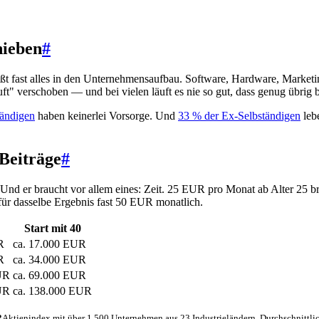
hieben
#
ießt fast alles in den Unternehmensaufbau. Software, Hardware, Marketin
t" verschoben — und bei vielen läuft es nie so gut, dass genug übrig b
tändigen
haben keinerlei Vorsorge. Und
33 % der Ex-Selbständigen
leb
 Beiträge
#
e. Und er braucht vor allem eines: Zeit. 25 EUR pro Monat ab Alter 2
 für dasselbe Ergebnis fast 50 EUR monatlich.
Start mit 40
R
ca. 17.000 EUR
R
ca. 34.000 EUR
UR
ca. 69.000 EUR
UR
ca. 138.000 EUR
?
Aktienindex mit über 1.500 Unternehmen aus 23 Industrieländern. Durchschnittlich