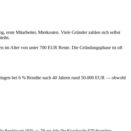
g, erste Mitarbeiter, Mietkosten. Viele Gründer zahlen sich selbst
leibt.
en im Alter von unter 700 EUR Rente. Die Gründungsphase ist oft
5 bringen bei 6 % Rendite nach 40 Jahren rund 50.000 EUR — obwohl
e Rendite seit 1970: ca. 7% pro Jahr. Der Klassiker für ETF-Sparpläne.