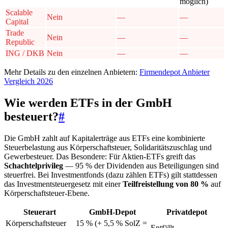
möglich)
Scalable
Nein
—
—
Capital
Trade
Nein
—
—
Republic
ING / DKB
Nein
—
—
Mehr Details zu den einzelnen Anbietern:
Firmendepot Anbieter
Vergleich 2026
Wie werden ETFs in der GmbH
besteuert?
#
Die GmbH zahlt auf Kapitalerträge aus ETFs eine kombinierte
Steuerbelastung aus Körperschaftsteuer, Solidaritätszuschlag und
Gewerbesteuer. Das Besondere: Für Aktien-ETFs greift das
Schachtelprivileg
— 95 % der Dividenden aus Beteiligungen sind
steuerfrei. Bei Investmentfonds (dazu zählen ETFs) gilt stattdessen
das Investmentsteuergesetz mit einer
Teilfreistellung von 80 %
auf
Körperschaftsteuer-Ebene.
Steuerart
GmbH-Depot
Privatdepot
Körperschaftsteuer
15 % (+ 5,5 % SolZ =
Entfällt