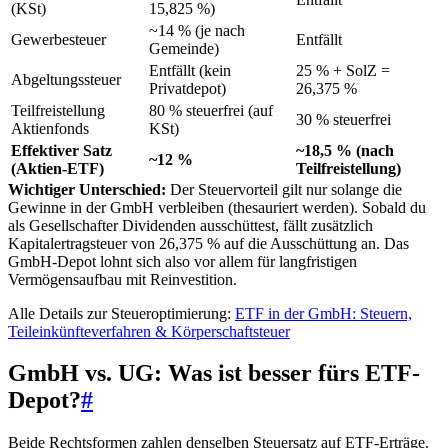
(KSt)
15,825 %)
~14 % (je nach
Gewerbesteuer
Entfällt
Gemeinde)
Entfällt (kein
25 % + SolZ =
Abgeltungssteuer
Privatdepot)
26,375 %
Teilfreistellung
80 % steuerfrei (auf
30 % steuerfrei
Aktienfonds
KSt)
Effektiver Satz
~18,5 % (nach
~12 %
(Aktien-ETF)
Teilfreistellung)
Wichtiger Unterschied:
Der Steuervorteil gilt nur solange die
Gewinne in der GmbH verbleiben (thesauriert werden). Sobald du
als Gesellschafter Dividenden ausschüttest, fällt zusätzlich
Kapitalertragsteuer von 26,375 % auf die Ausschüttung an. Das
GmbH-Depot lohnt sich also vor allem für langfristigen
Vermögensaufbau mit Reinvestition.
Alle Details zur Steueroptimierung:
ETF in der GmbH: Steuern,
Teileinkünfteverfahren & Körperschaftsteuer
GmbH vs. UG: Was ist besser fürs ETF-
Depot?
#
Beide Rechtsformen zahlen denselben Steuersatz auf ETF-Erträge.