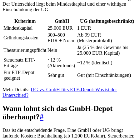
Der Unterschied liegt beim Mindestkapital und einer wichtigen
Einschränkung der UG:
Kriterium
GmbH
UG (haftungsbeschränkt)
Mindestkapital
25.000 EUR
1 EUR
300–500
Ab 99 EUR
Gründungskosten
EUR + Notar
(Musterprotokoll)
Ja (25 % des Gewinns bis
Thesaurierungspflicht
Nein
25.000 EUR Kapital)
Steuersatz ETF-
~12 %
~12 % (identisch)
Erträge
(Aktienfonds)
Für ETF-Depot
Sehr gut
Gut (mit Einschränkungen)
geeignet
Mehr Details:
UG vs. GmbH fürs ETF-Depot: Was ist der
Unterschied?
Wann lohnt sich das GmbH-Depot
überhaupt?
#
Das ist die entscheidende Frage. Eine GmbH oder UG bringt
laufende Kosten: Buchhaltung (ab 1.200 EUR/Jahr), Steuerberater,