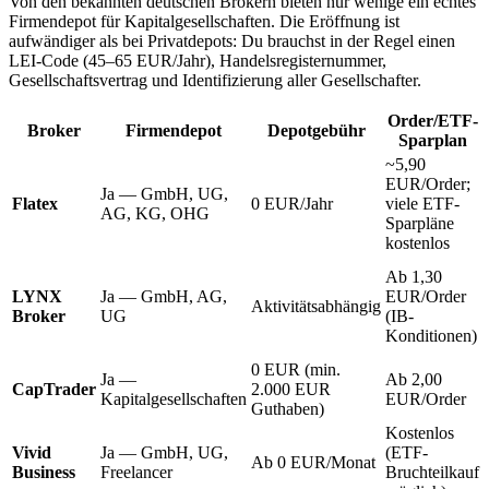
Von den bekannten deutschen Brokern bieten nur wenige ein echtes
Firmendepot für Kapitalgesellschaften. Die Eröffnung ist
aufwändiger als bei Privatdepots: Du brauchst in der Regel einen
LEI-Code (45–65 EUR/Jahr), Handelsregisternummer,
Gesellschaftsvertrag und Identifizierung aller Gesellschafter.
Order/ETF-
Broker
Firmendepot
Depotgebühr
Sparplan
~5,90
EUR/Order;
Ja — GmbH, UG,
Flatex
0 EUR/Jahr
viele ETF-
AG, KG, OHG
Sparpläne
kostenlos
Ab 1,30
LYNX
Ja — GmbH, AG,
EUR/Order
Aktivitätsabhängig
Broker
UG
(IB-
Konditionen)
0 EUR (min.
Ja —
Ab 2,00
CapTrader
2.000 EUR
Kapitalgesellschaften
EUR/Order
Guthaben)
Kostenlos
Vivid
Ja — GmbH, UG,
(ETF-
Ab 0 EUR/Monat
Business
Freelancer
Bruchteilkauf