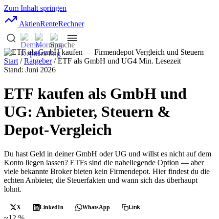
Zum Inhalt springen
AktienRente
Rechner
Start
/
Ratgeber
/ ETF als GmbH und UG
4 Min. Lesezeit
Stand: Juni 2026
ETF kaufen als GmbH und
UG: Anbieter, Steuern &
Depot-Vergleich
Du hast Geld in deiner GmbH oder UG und willst es nicht auf dem
Konto liegen lassen? ETFs sind die naheliegende Option — aber
viele bekannte Broker bieten kein Firmendepot. Hier findest du die
echten Anbieter, die Steuerfakten und wann sich das überhaupt
lohnt.
X
LinkedIn
WhatsApp
Link
~12 %