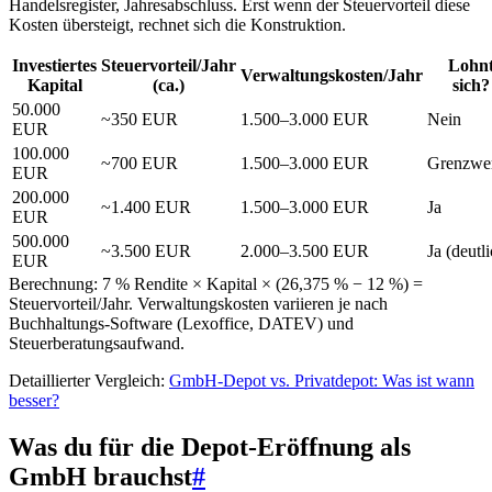
Handelsregister, Jahresabschluss. Erst wenn der Steuervorteil diese
Kosten übersteigt, rechnet sich die Konstruktion.
Investiertes
Steuervorteil/Jahr
Lohn
Verwaltungskosten/Jahr
Kapital
(ca.)
sich?
50.000
~350 EUR
1.500–3.000 EUR
Nein
EUR
100.000
~700 EUR
1.500–3.000 EUR
Grenzwer
EUR
200.000
~1.400 EUR
1.500–3.000 EUR
Ja
EUR
500.000
~3.500 EUR
2.000–3.500 EUR
Ja (deutl
EUR
Berechnung: 7 % Rendite × Kapital × (26,375 % − 12 %) =
Steuervorteil/Jahr. Verwaltungskosten variieren je nach
Buchhaltungs-Software (Lexoffice, DATEV) und
Steuerberatungsaufwand.
Detaillierter Vergleich:
GmbH-Depot vs. Privatdepot: Was ist wann
besser?
Was du für die Depot-Eröffnung als
GmbH brauchst
#