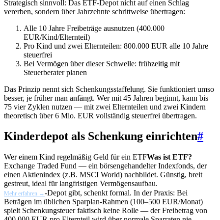
Strategisch sinnvoll: Das ETF-Depot nicht auf einen Schlag
vererben, sondern über Jahrzehnte schrittweise übertragen:
Alle 10 Jahre Freibeträge ausnutzen (400.000
EUR/Kind/Elternteil)
Pro Kind und zwei Elternteilen: 800.000 EUR alle 10 Jahre
steuerfrei
Bei Vermögen über dieser Schwelle: frühzeitig mit
Steuerberater planen
Das Prinzip nennt sich Schenkungsstaffelung. Sie funktioniert umso
besser, je früher man anfängt. Wer mit 45 Jahren beginnt, kann bis
75 vier Zyklen nutzen — mit zwei Elternteilen und zwei Kindern
theoretisch über 6 Mio. EUR vollständig steuerfrei übertragen.
Kinderdepot als Schenkung einrichten
#
Wer einem Kind regelmäßig Geld für ein
ETF
Was ist ETF?
Exchange Traded Fund — ein börsengehandelter Indexfonds, der
einen Aktienindex (z.B. MSCI World) nachbildet. Günstig, breit
gestreut, ideal für langfristigen Vermögensaufbau.
-Depot gibt, schenkt formal. In der Praxis: Bei
Mehr erfahren →
Beträgen im üblichen Sparplan-Rahmen (100–500 EUR/Monat)
spielt Schenkungsteuer faktisch keine Rolle — der Freibetrag von
400.000 EUR pro Elternteil wird über normale Sparraten nie