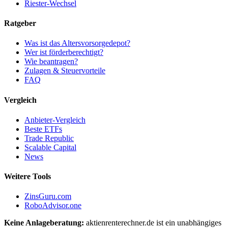
Riester-Wechsel
Ratgeber
Was ist das Altersvorsorgedepot?
Wer ist förderberechtigt?
Wie beantragen?
Zulagen & Steuervorteile
FAQ
Vergleich
Anbieter-Vergleich
Beste ETFs
Trade Republic
Scalable Capital
News
Weitere Tools
ZinsGuru.com
RoboAdvisor.one
Keine Anlageberatung:
aktienrenterechner.de ist ein unabhängiges