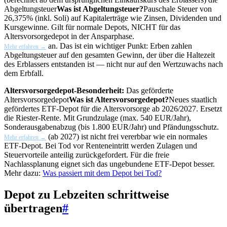
Abgeltungsteuer
Was ist Abgeltungsteuer?
Pauschale Steuer von
26,375% (inkl. Soli) auf Kapitalerträge wie Zinsen, Dividenden und
Kursgewinne. Gilt für normale Depots, NICHT für das
Altersvorsorgedepot in der Ansparphase.
an. Das ist ein wichtiger Punkt: Erben zahlen
Mehr erfahren →
Abgeltungsteuer auf den gesamten Gewinn, der über die Haltezeit
des Erblassers entstanden ist — nicht nur auf den Wertzuwachs nach
dem Erbfall.
Altersvorsorgedepot-Besonderheit:
Das geförderte
Altersvorsorgedepot
Was ist Altersvorsorgedepot?
Neues staatlich
gefördertes ETF-Depot für die Altersvorsorge ab 2026/2027. Ersetzt
die Riester-Rente. Mit Grundzulage (max. 540 EUR/Jahr),
Sonderausgabenabzug (bis 1.800 EUR/Jahr) und Pfändungsschutz.
(ab 2027) ist nicht frei vererbbar wie ein normales
Mehr erfahren →
ETF-Depot. Bei Tod vor Renteneintritt werden Zulagen und
Steuervorteile anteilig zurückgefordert. Für die freie
Nachlassplanung eignet sich das ungebundene ETF-Depot besser.
Mehr dazu:
Was passiert mit dem Depot bei Tod?
Depot zu Lebzeiten schrittweise
übertragen
#