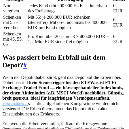
Nur
Jedes Kind erbt 200.000 EUR — innerhalb
0
vererben
des Freibetrags
EUR
Schenken
Mit 55: je 200.000 EUR schenken
0
mit 55 +
(steuerfrei). Mit 65+: nochmals bis 400.000
EUR
Vererben
EUR pro Kind möglich
Schenken
Pro Kind über 20 Jahre: 3 × 400.000 EUR =
0
mit 45, 55,
1,2 Mio. EUR steuerfrei möglich
EUR
65
Was passiert beim Erbfall mit dem
Depot?
#
Wenn der Depotinhaber stirbt, geht das Depot auf die Erben über.
Dabei passiert
kein Steuertrigger bei den
ETF
Was ist ETF?
Exchange Traded Fund — ein börsengehandelter Indexfonds,
der einen Aktienindex (z.B. MSCI World) nachbildet. Günstig,
breit gestreut, ideal für langfristigen Vermögensaufbau.
s
— die aufgelaufenen Kursgewinne werden nicht
Mehr erfahren →
versteuert. Die Erben übernehmen das Depot mit den alten
Einstandskursen des Erblassers.
Erst wenn die Erben verkaufen, fällt auf die Kursgewinne
(berechnet ab dem ursprünglichen Einkaufskurs des Erblassers) die