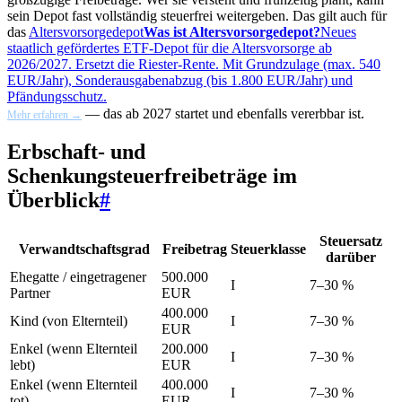
sein Depot fast vollständig steuerfrei weitergeben. Das gilt auch für
das
Altersvorsorgedepot
Was ist Altersvorsorgedepot?
Neues
staatlich gefördertes ETF-Depot für die Altersvorsorge ab
2026/2027. Ersetzt die Riester-Rente. Mit Grundzulage (max. 540
EUR/Jahr), Sonderausgabenabzug (bis 1.800 EUR/Jahr) und
Pfändungsschutz.
— das ab 2027 startet und ebenfalls vererbbar ist.
Mehr erfahren →
Erbschaft- und
Schenkungsteuerfreibeträge im
Überblick
#
Steuersatz
Verwandtschaftsgrad
Freibetrag
Steuerklasse
darüber
Ehegatte / eingetragener
500.000
I
7–30 %
Partner
EUR
400.000
Kind (von Elternteil)
I
7–30 %
EUR
Enkel (wenn Elternteil
200.000
I
7–30 %
lebt)
EUR
Enkel (wenn Elternteil
400.000
I
7–30 %
tot)
EUR