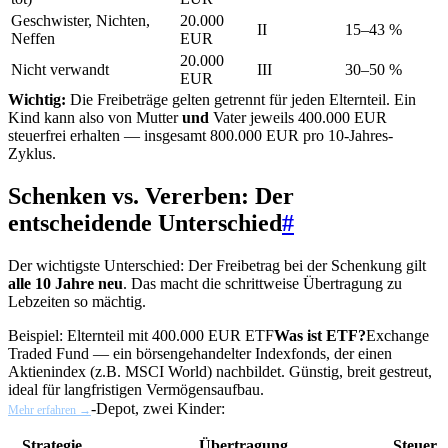
Geschwister, Nichten,
20.000
II
15–43 %
Neffen
EUR
20.000
Nicht verwandt
III
30–50 %
EUR
Wichtig:
Die Freibeträge gelten getrennt für jeden Elternteil. Ein
Kind kann also von Mutter
und
Vater jeweils 400.000 EUR
steuerfrei erhalten — insgesamt 800.000 EUR pro 10-Jahres-
Zyklus.
Schenken vs. Vererben: Der
entscheidende Unterschied
#
Der wichtigste Unterschied: Der Freibetrag bei der Schenkung gilt
alle 10 Jahre neu
. Das macht die schrittweise Übertragung zu
Lebzeiten so mächtig.
Beispiel: Elternteil mit 400.000 EUR
ETF
Was ist ETF?
Exchange
Traded Fund — ein börsengehandelter Indexfonds, der einen
Aktienindex (z.B. MSCI World) nachbildet. Günstig, breit gestreut,
ideal für langfristigen Vermögensaufbau.
-Depot, zwei Kinder:
Mehr erfahren →
Strategie
Übertragung
Steuer