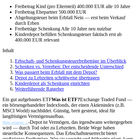
Freibetrag Kind (pro Elternteil)
400.000 EUR alle 10 Jahre
Freibetrag Ehepartner
500.000 EUR
Abgeltungsteuer beim Erbfall
Nein — erst beim Verkauf
durch Erben
Freibeträge Schenkung
Alle 10 Jahre neu nutzbar
Kinderdepot befüllen
Schenkungsteuer faktisch erst ab
400.000 EUR relevant
Inhalt
Erbschaft- und Schenkungsteuerfreibeträge im Überblick
Schenken vs. Vererben: Der entscheidende Unterschied
Was passiert beim Erbfall mit dem Depot?
Depot zu Lebzeiten schrittweise übertragen
Kinderdepot als Schenkung einrichten
Weiterführende Ratgeber
Ein gut aufgebautes
ETF
Was ist ETF?
Exchange Traded Fund —
ein börsengehandelter Indexfonds, der einen Aktienindex (z.B.
MSCI World) nachbildet. Günstig, breit gestreut, ideal für
langfristigen Vermögensaufbau.
-Depot ist Vermögen, das irgendwann weitergegeben
Mehr erfahren →
wird — durch Tod oder zu Lebzeiten. Beide Wege haben
steuerliche Konsequenzen. Das Erbschaftsteuerrecht bietet
großzügige Freibeträge. Wer sie versteht und frühzeitig plant, kann