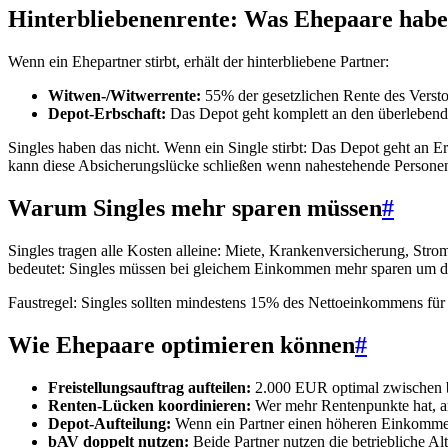
Hinterbliebenenrente: Was Ehepaare haben
Wenn ein Ehepartner stirbt, erhält der hinterbliebene Partner:
Witwen-/Witwerrente:
55% der gesetzlichen Rente des Verst
Depot-Erbschaft:
Das Depot geht komplett an den überlebend
Singles haben das nicht. Wenn ein Single stirbt: Das Depot geht an E
kann diese Absicherungslücke schließen wenn nahestehende Personen 
Warum Singles mehr sparen müssen
#
Singles tragen alle Kosten alleine: Miete, Krankenversicherung, Stro
bedeutet: Singles müssen bei gleichem Einkommen mehr sparen um de
Faustregel: Singles sollten mindestens 15% des Nettoeinkommens für
Wie Ehepaare optimieren können
#
Freistellungsauftrag aufteilen:
2.000 EUR optimal zwischen be
Renten-Lücken koordinieren:
Wer mehr Rentenpunkte hat, arb
Depot-Aufteilung:
Wenn ein Partner einen höheren Einkommenst
bAV doppelt nutzen:
Beide Partner nutzen die betriebliche Al