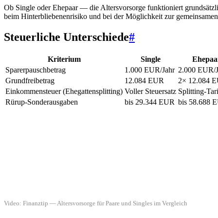
Ob Single oder Ehepaar — die Altersvorsorge funktioniert grundsätzli
beim Hinterbliebenenrisiko und bei der Möglichkeit zur gemeinsamen 
Steuerliche Unterschiede
#
Kriterium
Single
Ehepaar
Sparerpauschbetrag
1.000 EUR/Jahr
2.000 EUR/J
Grundfreibetrag
12.084 EUR
2× 12.084 
Einkommensteuer (Ehegattensplitting)
Voller Steuersatz
Splitting-Ta
Rürup-Sonderausgaben
bis 29.344 EUR
bis 58.688 
Video: Finanztip — Altersvorsorge für Paare und Singles im Vergleich