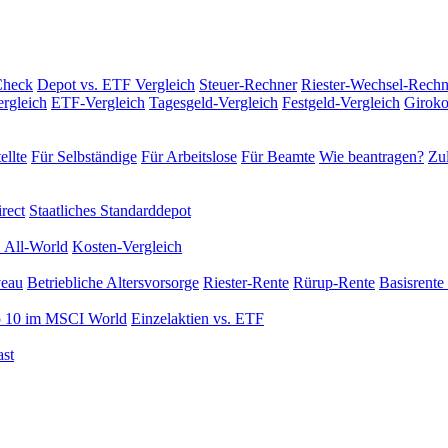
Check
Depot vs. ETF Vergleich
Steuer-Rechner
Riester-Wechsel-Rechn
rgleich
ETF-Vergleich
Tagesgeld-Vergleich
Festgeld-Vergleich
Giroko
ellte
Für Selbständige
Für Arbeitslose
Für Beamte
Wie beantragen?
Zul
rect
Staatliches Standarddepot
 All-World
Kosten-Vergleich
veau
Betriebliche Altersvorsorge
Riester-Rente
Rürup-Rente
Basisrente 
 10 im MSCI World
Einzelaktien vs. ETF
st