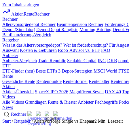
Zum Inhalt springen
AktienRente
Rechner
Rechner
Altersvorsorgedepot Rechner
Beamtenpension Rechner
Förderungs-
Depot (Simulator)
Demo-Depot Rangliste
Morning Briefing
Depot-Ve
Baufinanzierung-Vergleich
Ratgeber
Was ist das Altersvorsorgedepot?
Wer ist förderberechtigt?
Für Angest
Auswahl
Kosten & Gebühren
Robo-Advisor vs. ETF
FAQ
Anbieter
Anbieter-Vergleich
Trade Republic
Scalable Capital
ING
DKB
comdi
ETF
ETF-Finder (neu)
Beste ETFs
3 Depot-Strategien
MSCI World
FTSE
Rente
Gesetzliche Rente
Rentenpunkte
Rentenformel
Rentenalter
Rentenni
Aktien
Aktien-Übersicht
SpaceX IPO 2026
Magnificent Seven
DAX 40
Top
Videos
Alle Videos
Grundlagen
Rente & Riester
Anbieter
Fachbegriffe
Podca
News
Rechner
Start
/
Ratgeber
/ Altersvorsorge Single vs Ehepaar
2 Min. Lesezeit