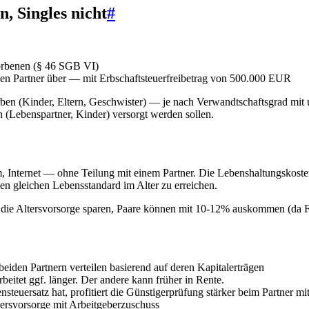
, Singles nicht
#
orbenen (§ 46 SGB VI)
en Partner über — mit Erbschaftsteuerfreibetrag von 500.000 EUR
rben (Kinder, Eltern, Geschwister) — je nach Verwandtschaftsgrad mit 
(Lebenspartner, Kinder) versorgt werden sollen.
m, Internet — ohne Teilung mit einem Partner. Die Lebenshaltungskoste
n gleichen Lebensstandard im Alter zu erreichen.
 die Altersvorsorge sparen, Paare können mit 10-12% auskommen (da Fi
iden Partnern verteilen basierend auf deren Kapitalerträgen
eitet ggf. länger. Der andere kann früher in Rente.
euersatz hat, profitiert die Günstigerprüfung stärker beim Partner mi
tersvorsorge mit Arbeitgeberzuschuss