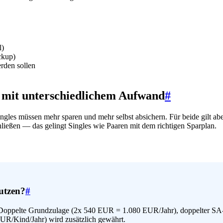
l)
ckup)
rden sollen
r mit unterschiedlichem Aufwand
#
ngles müssen mehr sparen und mehr selbst absichern. Für beide gilt ab
ließen — das gelingt Singles wie Paaren mit dem richtigen Sparplan.
utzen?
#
en. Doppelte Grundzulage (2x 540 EUR = 1.080 EUR/Jahr), doppelter 
EUR/Kind/Jahr) wird zusätzlich gewährt.