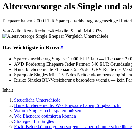
Altersvorsorge als Single und a
Ehepaare haben 2.000 EUR Sparerpauschbetrag, gegenseitige Hinterblie
Von AktienRenteRechner-Redaktion
Stand: Mai 2026
Das Wichtigste in Kürze
#
Sparerpauschbetrag
Singles: 1.000 EUR/Jahr — Ehepaare: 2.
AVD-Förderung Ehepaare
Jeder Partner: 540 EUR Grundzula
Hinterbliebenenrente
Ehepaare: 55 % der GRV-Rente des Verst
Sparquote Singles
Min. 15 % des Nettoeinkommens empfohlen
Risiko Singles
BU-Versicherung besonders wichtig — kein Part
Inhalt
Steuerliche Unterschiede
Hinterbliebenenrente: Was Ehepaare haben, Singles nicht
Warum Singles mehr sparen müssen
Wie Ehepaare optimieren können
Strategien für Singles
Fazit: Beide können gut vorsorgen — aber mit unterschiedlic