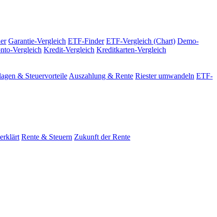
er
Garantie-Vergleich
ETF-Finder
ETF-Vergleich (Chart)
Demo-
nto-Vergleich
Kredit-Vergleich
Kreditkarten-Vergleich
agen & Steuervorteile
Auszahlung & Rente
Riester umwandeln
ETF-
erklärt
Rente & Steuern
Zukunft der Rente