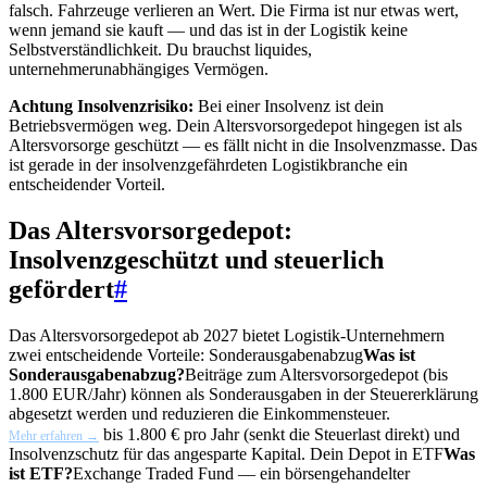
falsch. Fahrzeuge verlieren an Wert. Die Firma ist nur etwas wert,
wenn jemand sie kauft — und das ist in der Logistik keine
Selbstverständlichkeit. Du brauchst liquides,
unternehmerunabhängiges Vermögen.
Achtung Insolvenzrisiko:
Bei einer Insolvenz ist dein
Betriebsvermögen weg. Dein Altersvorsorgedepot hingegen ist als
Altersvorsorge geschützt — es fällt nicht in die Insolvenzmasse. Das
ist gerade in der insolvenzgefährdeten Logistikbranche ein
entscheidender Vorteil.
Das Altersvorsorgedepot:
Insolvenzgeschützt und steuerlich
gefördert
#
Das Altersvorsorgedepot ab 2027 bietet Logistik-Unternehmern
zwei entscheidende Vorteile:
Sonderausgabenabzug
Was ist
Sonderausgabenabzug?
Beiträge zum Altersvorsorgedepot (bis
1.800 EUR/Jahr) können als Sonderausgaben in der Steuererklärung
abgesetzt werden und reduzieren die Einkommensteuer.
bis 1.800 € pro Jahr (senkt die Steuerlast direkt) und
Mehr erfahren →
Insolvenzschutz für das angesparte Kapital. Dein Depot in
ETF
Was
ist ETF?
Exchange Traded Fund — ein börsengehandelter