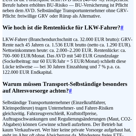
Berufe haben erhöhtes BU-Risiko — BU-Versicherung ist Pflicht
neben dem AVD. Selbständige Transportunternehmer ohne GRV-
Pflicht: freiwillige GRV oder Rürup als Alternative.
Wie hoch ist die Rentenlücke für LKW-Fahrer?
#
LKW-Fahrer (Branchendurchschnitt ca. 32.000 EUR brutto): GRV-
Rente nach 45 Jahren ca. 1.536 EUR brutto (netto ca. 1.290 EUR).
Nettoeinkommen heute: ca. 2.000–2.200 EUR. Rentenlücke: ca.
700–900 EUR/Monat. Das AVD mit 540 EUR Grundzulage
(Sockelbeitrag: nur 60 EUR/Jahr = 5 EUR/Monat) schließt diese
Lücke teilweise — bei 30 Jahren Einzahlung und 7 % p.a. ca.
122.000 EUR Endkapital.
Warum müssen Transport-Selbständige besonders
auf Altersvorsorge achten?
#
Selbständige Transportunternehmer (Einzelkraftfahrer,
Kleinspediteure) tragen Unternehmer- und Fahrer-Risiken
gleichzeitig. Fahrzeugverschleiß, Kraftstoffpreise,
Auftragsschwankungen und Regulierungsänderungen (Maut, CO2-
Abgaben) können Gewinne schnell aufzehren. Der Betrieb hat
kaum Verkaufswert. Wer hier keine private Vorsorge aufgebaut hat,
steht im Alter oft ohne Absicherung da. Mindestens freies ETF-