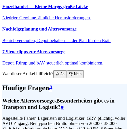
Einzelhandel — Kleine Marge, große Lücke
Niedrige Gewinne, ähnliche Herausforderungen.
Nachfolgeplanung und Altersvorsorge
Betrieb verkaufen, Depot behalten — der Plan für den Exit.
7 Steuertipps zur Altersvorsorge
Depot, Rürup und bAV steuerlich optimal kombinieren.
War dieser Artikel hilfreich?
👍 Ja
👎 Nein
Häufige Fragen
#
Welche Altersvorsorge-Besonderheiten gibt es in
Transport und Logistik?
#
Angestellte Fahrer, Lageristen und Logistiker: GRV-pflichtig, voller
AVD-Zugang. Bei typischen Bruttolöhnen von 26.000–38.000
EUR ist die Förderquote beim AVD hoch (40–60 %). Körperliche