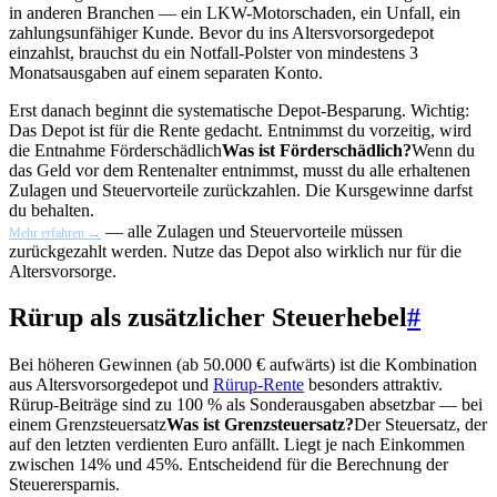
in anderen Branchen — ein LKW-Motorschaden, ein Unfall, ein
zahlungsunfähiger Kunde. Bevor du ins Altersvorsorgedepot
einzahlst, brauchst du ein Notfall-Polster von mindestens 3
Monatsausgaben auf einem separaten Konto.
Erst danach beginnt die systematische Depot-Besparung. Wichtig:
Das Depot ist für die Rente gedacht. Entnimmst du vorzeitig, wird
die Entnahme
Förderschädlich
Was ist Förderschädlich?
Wenn du
das Geld vor dem Rentenalter entnimmst, musst du alle erhaltenen
Zulagen und Steuervorteile zurückzahlen. Die Kursgewinne darfst
du behalten.
— alle Zulagen und Steuervorteile müssen
Mehr erfahren →
zurückgezahlt werden. Nutze das Depot also wirklich nur für die
Altersvorsorge.
Rürup als zusätzlicher Steuerhebel
#
Bei höheren Gewinnen (ab 50.000 € aufwärts) ist die Kombination
aus Altersvorsorgedepot und
Rürup-Rente
besonders attraktiv.
Rürup-Beiträge sind zu 100 % als Sonderausgaben absetzbar — bei
einem
Grenzsteuersatz
Was ist Grenzsteuersatz?
Der Steuersatz, der
auf den letzten verdienten Euro anfällt. Liegt je nach Einkommen
zwischen 14% und 45%. Entscheidend für die Berechnung der
Steuerersparnis.