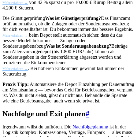
von 42 % sparst du pro 10.000 € Rürup-Beitrag allein
Mehr erfahren →
4.200 € Steuern.
Die
Günstigerprüfung
Was ist Günstigerprüfung?
Das Finanzamt
prüft automatisch, ob die Zulagen oder der Sonderausgabenabzug
für dich vorteilhafter ist. Du bekommst immer das bessere Ergebnis.
beim Depot stellt automatisch sicher, dass du das
Mehr erfahren →
bessere Modell bekommst — Zulagen oder
Sonderausgabenabzug
Was ist Sonderausgabenabzug?
Beiträge
zum Altersvorsorgedepot (bis 1.800 EUR/Jahr) können als
Sonderausgaben in der Steuererklärung abgesetzt werden und
reduzieren die Einkommensteuer.
. Bei höheren Einkommen gewinnt fast immer der
Mehr erfahren →
Steuerabzug.
Praxis-Tipp:
Automatisiere die Depot-Einzahlung per Dauerauftrag
am Monatsanfang — bevor das Geld für Betriebsausgaben verplant
ist. Was du nicht siehst, gibst du nicht aus. Behandle die Sparrate
wie eine Betriebsausgabe, auch wenn sie privat ist.
Nachfolge und Exit planen
#
Irgendwann willst du aufhören. Die
Nachfolgeplanung
ist in der
Logistik komplex: Konzessionen, Verträge, Fuhrpark — alles muss