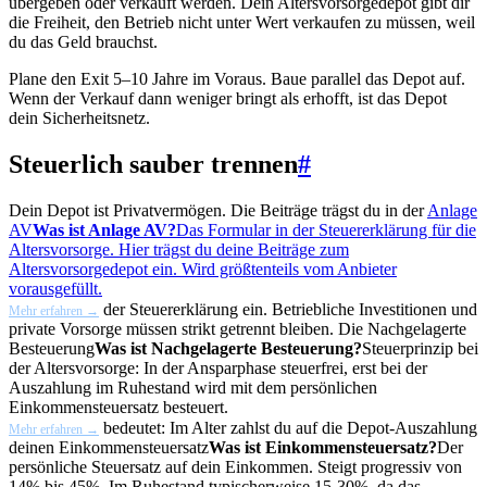
übergeben oder verkauft werden. Dein Altersvorsorgedepot gibt dir
die Freiheit, den Betrieb nicht unter Wert verkaufen zu müssen, weil
du das Geld brauchst.
Plane den Exit 5–10 Jahre im Voraus. Baue parallel das Depot auf.
Wenn der Verkauf dann weniger bringt als erhofft, ist das Depot
dein Sicherheitsnetz.
Steuerlich sauber trennen
#
Dein Depot ist Privatvermögen. Die Beiträge trägst du in der
Anlage
AV
Was ist Anlage AV?
Das Formular in der Steuererklärung für die
Altersvorsorge. Hier trägst du deine Beiträge zum
Altersvorsorgedepot ein. Wird größtenteils vom Anbieter
vorausgefüllt.
der Steuererklärung ein. Betriebliche Investitionen und
Mehr erfahren →
private Vorsorge müssen strikt getrennt bleiben. Die
Nachgelagerte
Besteuerung
Was ist Nachgelagerte Besteuerung?
Steuerprinzip bei
der Altersvorsorge: In der Ansparphase steuerfrei, erst bei der
Auszahlung im Ruhestand wird mit dem persönlichen
Einkommensteuersatz besteuert.
bedeutet: Im Alter zahlst du auf die Depot-Auszahlung
Mehr erfahren →
deinen
Einkommensteuersatz
Was ist Einkommensteuersatz?
Der
persönliche Steuersatz auf dein Einkommen. Steigt progressiv von
14% bis 45%. Im Ruhestand typischerweise 15-30%, da das