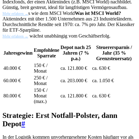
Indexfonds, der einen Aktienindex (z.B. MSCI World) nachbildet.
Günstig, breit gestreut, ideal für langfristigen Vermögensaufbau.
s wie dem
MSCI World
Was ist MSCI World?
Mehr erfahren →
Aktienindex mit über 1.500 Unternehmen aus 23 Industrieländern.
Durchschnittliche Rendite seit 1970: ca. 7% pro Jahr. Der Klassiker
für ETF-Sparpläne.
wächst unabhängig vom Geschäftserfolg.
Mehr erfahren →
Depot nach 25
Steuerersparnis /
Empfohlene
Jahresgewinn
Jahren (7 %
Jahr (35 %
Sparrate
p.a.)
Grenzsteuersatz)
150 € /
40.000 €
ca. 121.800 €
ca. 630 €
Monat
250 € /
60.000 €
ca. 203.000 €
ca. 1.050 €
Monat
150 € /
80.000 €
Monat
ca. 121.800 €
ca. 630 €
(max.)
Strategie: Erst Notfall-Polster, dann
Depot
#
In der Logistik kommen unvorhergesehene Kosten häufiger vor als