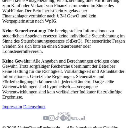
stellen keine Anlageberatung, Finanzberatung oder Aufforderung
zum Kauf oder Verkauf von Finanzinstrumenten im Sinne des
WpHG dar. Der Betreiber ist kein zugelassener
Finanzanlagenvermittler nach § 34f GewO und kein
Wertpapierinstitut nach WpIG.
Keine Steuerberatung:
Die bereitgestellten Informationen zu
steuerlichen Aspekten ersetzen keine individuelle Steuerberatung im
Sinne des Steuerberatungsgesetzes (StBerG). Für steuerliche Fragen
wenden Sie sich bitte an einen Steuerberater oder
Lohnsteuerhilfeverein.
Keine Gewähr:
Alle Angaben und Berechnungen erfolgen ohne
Gewähr. Trotz sorgfältiger Recherche übernimmt der Betreiber
keine Haftung für die Richtigkeit, Vollständigkeit und Aktualität der
Informationen. Gesetzliche Regelungen, Steuersätze und
Förderbedingungen können sich jederzeit ändern. Dargestellte
Wertentwicklungen sind hypothetisch — vergangene
Wertentwicklungen sind kein verlässlicher Indikator für zukünftige
Ergebnisse.
Impressum
Datenschutz
SOCIAL
RTL+
© 2026 AktienRenteRechner.de — Alle Angaben ohne Gewähr.