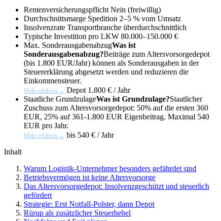
Rentenversicherungspflicht
Nein (freiwillig)
Durchschnittsmarge Spedition
2–5 % vom Umsatz
Insolvenzrate Transportbranche
überdurchschnittlich
Typische Investition pro LKW
80.000–150.000 €
Max.
Sonderausgabenabzug
Was ist
Sonderausgabenabzug?
Beiträge zum Altersvorsorgedepot
(bis 1.800 EUR/Jahr) können als Sonderausgaben in der
Steuererklärung abgesetzt werden und reduzieren die
Einkommensteuer.
Depot
1.800 € / Jahr
Mehr erfahren →
Staatliche
Grundzulage
Was ist Grundzulage?
Staatlicher
Zuschuss zum Altersvorsorgedepot: 50% auf die ersten 360
EUR, 25% auf 361-1.800 EUR Eigenbeitrag. Maximal 540
EUR pro Jahr.
bis 540 € / Jahr
Mehr erfahren →
Inhalt
Warum Logistik-Unternehmer besonders gefährdet sind
Betriebsvermögen ist keine Altersvorsorge
Das Altersvorsorgedepot: Insolvenzgeschützt und steuerlich
gefördert
Strategie: Erst Notfall-Polster, dann Depot
Rürup als zusätzlicher Steuerhebel