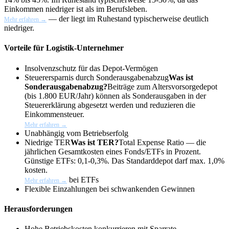
Einkommen niedriger ist als im Berufsleben.
— der liegt im Ruhestand typischerweise deutlich
Mehr erfahren →
niedriger.
Vorteile für Logistik-Unternehmer
Insolvenzschutz für das Depot-Vermögen
Steuerersparnis durch
Sonderausgabenabzug
Was ist
Sonderausgabenabzug?
Beiträge zum Altersvorsorgedepot
(bis 1.800 EUR/Jahr) können als Sonderausgaben in der
Steuererklärung abgesetzt werden und reduzieren die
Einkommensteuer.
Mehr erfahren →
Unabhängig vom Betriebserfolg
Niedrige
TER
Was ist TER?
Total Expense Ratio — die
jährlichen Gesamtkosten eines Fonds/ETFs in Prozent.
Günstige ETFs: 0,1-0,3%. Das Standarddepot darf max. 1,0%
kosten.
bei ETFs
Mehr erfahren →
Flexible Einzahlungen bei schwankenden Gewinnen
Herausforderungen
Hohe Betriebskosten konkurrieren mit Sparrate