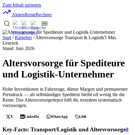
Zum Inhalt springen
AktienRente
Rechner
Start
/
Ratgeber
/ Altersvorsorge Transport & Logistik
5 Min.
Lesezeit
Stand: Juni 2026
Altersvorsorge für Spediteure
und Logistik-Unternehmer
Hohe Investitionen in Fahrzeuge, dünne Margen und permanenter
Preisdruck — als selbständiger Spediteur bleibt oft wenig für die
Rente. Das Altersvorsorgedepot hilft dir, trotzdem systematisch
vorzusorgen.
X
LinkedIn
WhatsApp
Link
Key-Facts: Transport/Logistik und Altersvorsorge
#