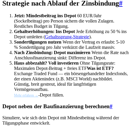
Strategie nach Ablauf der Zinsbindung
#
Jetzt: Mindestbeitrag ins Depot
60 EUR/Jahr
(Sockelbeitrag) pro Person sichern die vollen Zulagen.
Restliches Budget in Tilgung.
Gehaltserhöhungen: Ins Depot
Jede Erhöhung zu 50 % ins
Depot umleiten (
Gehaltssprung-Strategie
).
Sondertilgungen nutzen
Wenn der Vertrag es erlaubt: 5-10
% Sondertilgung pro Jahr verkürzt die Laufzeit massiv.
Nach Zinsbindung: Depot maximieren
Wenn die Rate nach
Anschlussfinanzierung sinkt: Differenz ins Depot.
Haus abbezahlt? Voll investieren
Ohne Tilgungsrate:
Maximalen Depot-Beitrag + freies
ETF
Was ist ETF?
Exchange Traded Fund — ein börsengehandelter Indexfonds,
der einen Aktienindex (z.B. MSCI World) nachbildet.
Günstig, breit gestreut, ideal für langfristigen
Vermögensaufbau.
-Depot füllen.
Mehr erfahren →
Depot neben der Baufinanzierung berechnen
#
Simuliere, wie sich dein Depot mit Mindestbeitrag während der
Tilgungsphase entwickelt.