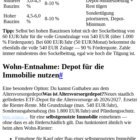
Mittlerer
3,0-4,5
Depot-Mindestbeitrag +
8-10 %
Bauzins
%
Rest tilgen
Sondertilgung
Hoher
4,5-6,0
8-10 %
priorisieren, Depot-
Bauzins
%
Minimum
Tipp:
Selbst bei hohen Bauzinsen lohnt sich der Sockelbeitrag von
60 EUR/Jahr für die volle Grundzulage von 540 EUR (über 1.000
% Förderquote). Bei 600 EUR/Jahr (50 EUR/Monat) bekommst du
ebenfalls die volle 540 EUR Zulage — 90 % Förderquote. Zahle
immer mindestens den Sockelbeitrag, egal wie hoch die Tilgung ist.
Wohn-Entnahme: Depot für die
Immobilie nutzen
#
Eine besondere Option: Du kannst Guthaben aus dem
Altersvorsorgedepot
Was ist Altersvorsorgedepot?
Neues staatlich
gefördertes ETF-Depot für die Altersvorsorge ab 2026/2027. Ersetzt
die Riester-Rente. Mit Grundzulage (max. 540 EUR/Jahr),
Sonderausgabenabzug (bis 1.800 EUR/Jahr) und Pfändungsschutz.
für eine
selbstgenutzte Immobilie
entnehmen —
Mehr erfahren →
ohne dass es als förderschädlich gilt. Das funktioniert ähnlich wie
beim alten Wohn-Riester:
Entnahme für Kauf oder Bau einer selbstgenutzten Immobilie