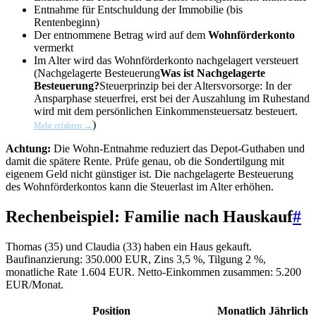
Entnahme für Entschuldung der Immobilie (bis
Rentenbeginn)
Der entnommene Betrag wird auf dem
Wohnförderkonto
vermerkt
Im Alter wird das Wohnförderkonto nachgelagert versteuert
(
Nachgelagerte Besteuerung
Was ist Nachgelagerte
Besteuerung?
Steuerprinzip bei der Altersvorsorge: In der
Ansparphase steuerfrei, erst bei der Auszahlung im Ruhestand
wird mit dem persönlichen Einkommensteuersatz besteuert.
)
Mehr erfahren →
Achtung:
Die Wohn-Entnahme reduziert das Depot-Guthaben und
damit die spätere Rente. Prüfe genau, ob die Sondertilgung mit
eigenem Geld nicht günstiger ist. Die nachgelagerte Besteuerung
des Wohnförderkontos kann die Steuerlast im Alter erhöhen.
Rechenbeispiel: Familie nach Hauskauf
#
Thomas (35) und Claudia (33) haben ein Haus gekauft.
Baufinanzierung: 350.000 EUR, Zins 3,5 %, Tilgung 2 %,
monatliche Rate 1.604 EUR. Netto-Einkommen zusammen: 5.200
EUR/Monat.
Position
Monatlich
Jährlich