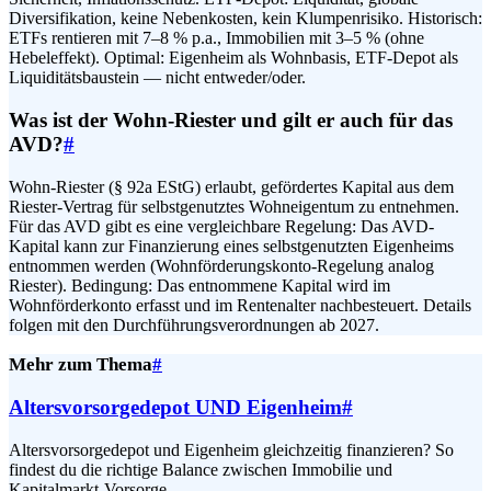
Diversifikation, keine Nebenkosten, kein Klumpenrisiko. Historisch:
ETFs rentieren mit 7–8 % p.a., Immobilien mit 3–5 % (ohne
Hebeleffekt). Optimal: Eigenheim als Wohnbasis, ETF-Depot als
Liquiditätsbaustein — nicht entweder/oder.
Was ist der Wohn-Riester und gilt er auch für das
AVD?
#
Wohn-Riester (§ 92a EStG) erlaubt, gefördertes Kapital aus dem
Riester-Vertrag für selbstgenutztes Wohneigentum zu entnehmen.
Für das AVD gibt es eine vergleichbare Regelung: Das AVD-
Kapital kann zur Finanzierung eines selbstgenutzten Eigenheims
entnommen werden (Wohnförderungskonto-Regelung analog
Riester). Bedingung: Das entnommene Kapital wird im
Wohnförderkonto erfasst und im Rentenalter nachbesteuert. Details
folgen mit den Durchführungsverordnungen ab 2027.
Mehr zum Thema
#
Altersvorsorgedepot UND Eigenheim
#
Altersvorsorgedepot und Eigenheim gleichzeitig finanzieren? So
findest du die richtige Balance zwischen Immobilie und
Kapitalmarkt-Vorsorge.