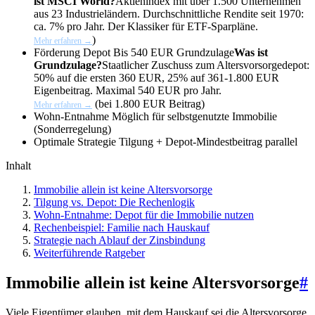
ist MSCI World?
Aktienindex mit über 1.500 Unternehmen
aus 23 Industrieländern. Durchschnittliche Rendite seit 1970:
ca. 7% pro Jahr. Der Klassiker für ETF-Sparpläne.
)
Mehr erfahren →
Förderung Depot
Bis 540 EUR
Grundzulage
Was ist
Grundzulage?
Staatlicher Zuschuss zum Altersvorsorgedepot:
50% auf die ersten 360 EUR, 25% auf 361-1.800 EUR
Eigenbeitrag. Maximal 540 EUR pro Jahr.
(bei 1.800 EUR Beitrag)
Mehr erfahren →
Wohn-Entnahme
Möglich für selbstgenutzte Immobilie
(Sonderregelung)
Optimale Strategie
Tilgung + Depot-Mindestbeitrag parallel
Inhalt
Immobilie allein ist keine Altersvorsorge
Tilgung vs. Depot: Die Rechenlogik
Wohn-Entnahme: Depot für die Immobilie nutzen
Rechenbeispiel: Familie nach Hauskauf
Strategie nach Ablauf der Zinsbindung
Weiterführende Ratgeber
Immobilie allein ist keine Altersvorsorge
#
Viele Eigentümer glauben, mit dem Hauskauf sei die Altersvorsorge