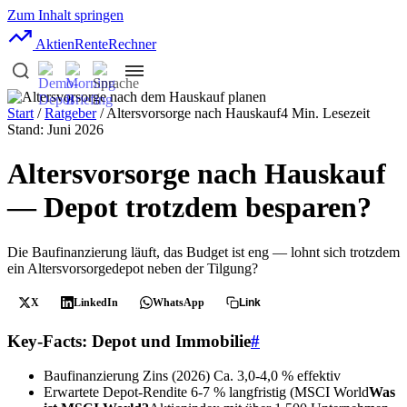
Zum Inhalt springen
AktienRente
Rechner
Start
/
Ratgeber
/ Altersvorsorge nach Hauskauf
4 Min. Lesezeit
Stand: Juni 2026
Altersvorsorge nach Hauskauf
— Depot trotzdem besparen?
Die Baufinanzierung läuft, das Budget ist eng — lohnt sich trotzdem
ein Altersvorsorgedepot neben der Tilgung?
X
LinkedIn
WhatsApp
Link
Key-Facts: Depot und Immobilie
#
Baufinanzierung Zins (2026)
Ca. 3,0-4,0 % effektiv
Erwartete Depot-Rendite
6-7 % langfristig (
MSCI World
Was