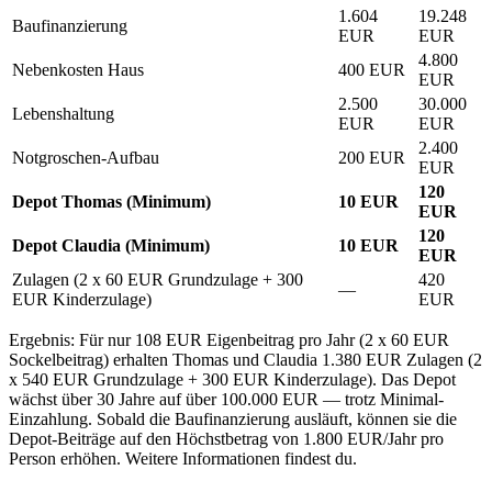
1.604
19.248
Baufinanzierung
EUR
EUR
4.800
Nebenkosten Haus
400 EUR
EUR
2.500
30.000
Lebenshaltung
EUR
EUR
2.400
Notgroschen-Aufbau
200 EUR
EUR
120
Depot Thomas (Minimum)
10 EUR
EUR
120
Depot Claudia (Minimum)
10 EUR
EUR
Zulagen (2 x 60 EUR Grundzulage + 300
420
—
EUR Kinderzulage)
EUR
Ergebnis: Für nur 108 EUR Eigenbeitrag pro Jahr (2 x 60 EUR
Sockelbeitrag) erhalten Thomas und Claudia 1.380 EUR Zulagen (2
x 540 EUR Grundzulage + 300 EUR Kinderzulage). Das Depot
wächst über 30 Jahre auf über 100.000 EUR — trotz Minimal-
Einzahlung. Sobald die Baufinanzierung ausläuft, können sie die
Depot-Beiträge auf den Höchstbetrag von 1.800 EUR/Jahr pro
Person erhöhen. Weitere Informationen findest du.