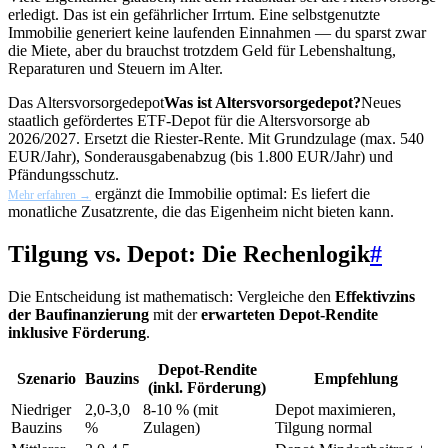
erledigt. Das ist ein gefährlicher Irrtum. Eine selbstgenutzte
Immobilie generiert keine laufenden Einnahmen — du sparst zwar
die Miete, aber du brauchst trotzdem Geld für Lebenshaltung,
Reparaturen und Steuern im Alter.
Das
Altersvorsorgedepot
Was ist Altersvorsorgedepot?
Neues
staatlich gefördertes ETF-Depot für die Altersvorsorge ab
2026/2027. Ersetzt die Riester-Rente. Mit Grundzulage (max. 540
EUR/Jahr), Sonderausgabenabzug (bis 1.800 EUR/Jahr) und
Pfändungsschutz.
ergänzt die Immobilie optimal: Es liefert die
Mehr erfahren →
monatliche Zusatzrente, die das Eigenheim nicht bieten kann.
Tilgung vs. Depot: Die Rechenlogik
#
Die Entscheidung ist mathematisch: Vergleiche den
Effektivzins
der Baufinanzierung
mit der
erwarteten Depot-Rendite
inklusive Förderung
.
Depot-Rendite
Szenario
Bauzins
Empfehlung
(inkl. Förderung)
Niedriger
2,0-3,0
8-10 % (mit
Depot maximieren,
Bauzins
%
Zulagen)
Tilgung normal