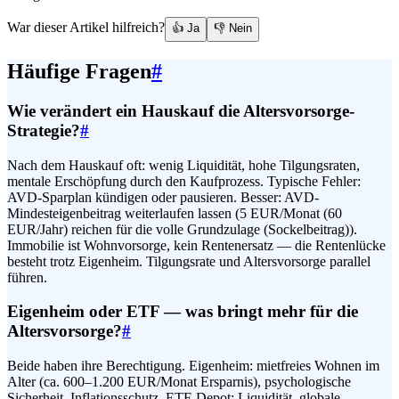
War dieser Artikel hilfreich?
👍 Ja
👎 Nein
Häufige Fragen
#
Wie verändert ein Hauskauf die Altersvorsorge-
Strategie?
#
Nach dem Hauskauf oft: wenig Liquidität, hohe Tilgungsraten,
mentale Erschöpfung durch den Kaufprozess. Typische Fehler:
AVD-Sparplan kündigen oder pausieren. Besser: AVD-
Mindesteigenbeitrag weiterlaufen lassen (5 EUR/Monat (60
EUR/Jahr) reichen für die volle Grundzulage (Sockelbeitrag)).
Immobilie ist Wohnvorsorge, kein Rentenersatz — die Rentenlücke
besteht trotz Eigenheim. Tilgungsrate und Altersvorsorge parallel
führen.
Eigenheim oder ETF — was bringt mehr für die
Altersvorsorge?
#
Beide haben ihre Berechtigung. Eigenheim: mietfreies Wohnen im
Alter (ca. 600–1.200 EUR/Monat Ersparnis), psychologische
Sicherheit, Inflationsschutz. ETF-Depot: Liquidität, globale