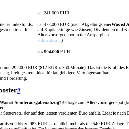
ca. 241.000 EUR
elter Indexfonds,
ca. 478.000 EUR (nach
Abgeltungsteuer
Was ist 
streut, ideal für
auf Kapitalerträge wie Zinsen, Dividenden und K
Altersvorsorgedepot in der Ansparphase.
)
Mehr erfahren →
ca. 904.000 EUR
rund 292.000 EUR (812 EUR x 360 Monate). Das ist die Kraft des
E
tig, breit gestreut, ideal für langfristigen Vermögensaufbau.
und Förderung.
ooster
#
Was ist Sonderausgabenabzug?
Beiträge zum Altersvorsorgedepot (b
er.
r Steuersatz, der auf den letzten verdienten Euro anfällt. Liegt je n
parnis von bis zu 983 EUR — deutlich mehr als die 540 EUR Zulage. 
dich vorteilhafter ist. Du bekommst immer das bessere Ergebnis.