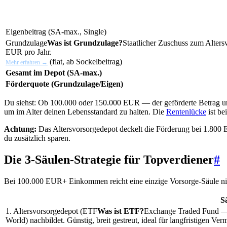
Eigenbeitrag (SA-max., Single)
Grundzulage
Was ist Grundzulage?
Staatlicher Zuschuss zum Alter
EUR pro Jahr.
(flat, ab Sockelbeitrag)
Mehr erfahren →
Gesamt im Depot (SA-max.)
Förderquote (Grundzulage/Eigen)
Du siehst: Ob 100.000 oder 150.000 EUR — der geförderte Betrag un
um im Alter deinen Lebensstandard zu halten. Die
Rentenlücke
ist b
Achtung:
Das Altersvorsorgedepot deckelt die Förderung bei 1.800 
du zusätzlich sparen.
Die 3-Säulen-Strategie für Topverdiener
#
Bei 100.000 EUR+ Einkommen reicht eine einzige Vorsorge-Säule nich
S
1. Altersvorsorgedepot (
ETF
Was ist ETF?
Exchange Traded Fund — 
World) nachbildet. Günstig, breit gestreut, ideal für langfristigen Ve