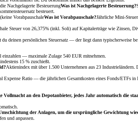
 die
Nachgelagerte Besteuerung
Was ist Nachgelagerte Besteuerung?
kommensteuersatz besteuert.
 (keine
Vorabpauschale
Was ist Vorabpauschale?
Jährliche Mini-Steue
hale Steuer von 26,375% (inkl. Soli) auf Kapitalerträge wie Zinsen, 
t du deinen persönlichen Steuersatz — der liegt dann typischerweise be
l einzahlen — maximale Zulage 540 EUR mitnehmen.
indestens 15 % zuschießt.
ld?
Aktienindex mit über 1.500 Unternehmen aus 23 Industrieländern. Du
al Expense Ratio — die jährlichen Gesamtkosten eines Fonds/ETFs in 
e Vollmacht an den Depotanbieter, jedes Jahr automatisch die st
omatisch.
mschichtung der Anlagen, um die ursprüngliche Gewichtung wieder
fen und anpassen.