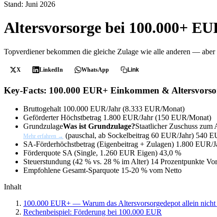
Stand: Juni 2026
Altersvorsorge bei 100.000+ 
Topverdiener bekommen die gleiche Zulage wie alle anderen — aber das 
X
LinkedIn
WhatsApp
Link
Key-Facts: 100.000 EUR+ Einkommen & Altersvorso
Bruttogehalt
100.000 EUR/Jahr (8.333 EUR/Monat)
Geförderter Höchstbetrag
1.800 EUR/Jahr (150 EUR/Monat)
Grundzulage
Was ist Grundzulage?
Staatlicher Zuschuss zum
(pauschal, ab Sockelbeitrag 60 EUR/Jahr)
540 E
Mehr erfahren →
SA-Förderhöchstbetrag (Eigenbeitrag + Zulagen)
1.800 EUR/J
Förderquote SA (Single, 1.260 EUR Eigen)
43,0 %
Steuerstundung (42 % vs. 28 % im Alter)
14 Prozentpunkte Vor
Empfohlene Gesamt-Sparquote
15-20 % vom Netto
Inhalt
100.000 EUR+ — Warum das Altersvorsorgedepot allein nicht 
Rechenbeispiel: Förderung bei 100.000 EUR