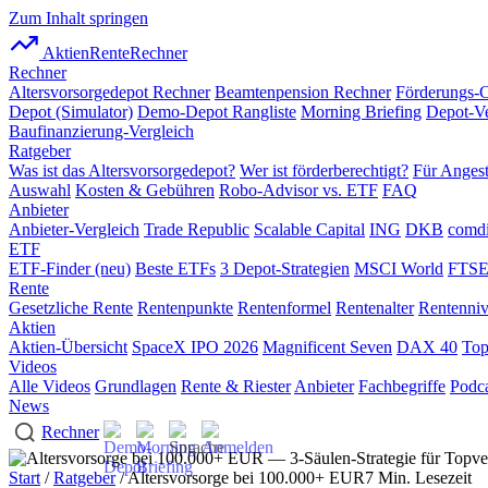
Zum Inhalt springen
AktienRente
Rechner
Rechner
Altersvorsorgedepot Rechner
Beamtenpension Rechner
Förderungs-
Depot (Simulator)
Demo-Depot Rangliste
Morning Briefing
Depot-Ve
Baufinanzierung-Vergleich
Ratgeber
Was ist das Altersvorsorgedepot?
Wer ist förderberechtigt?
Für Angest
Auswahl
Kosten & Gebühren
Robo-Advisor vs. ETF
FAQ
Anbieter
Anbieter-Vergleich
Trade Republic
Scalable Capital
ING
DKB
comdi
ETF
ETF-Finder (neu)
Beste ETFs
3 Depot-Strategien
MSCI World
FTSE
Rente
Gesetzliche Rente
Rentenpunkte
Rentenformel
Rentenalter
Rentenni
Aktien
Aktien-Übersicht
SpaceX IPO 2026
Magnificent Seven
DAX 40
Top
Videos
Alle Videos
Grundlagen
Rente & Riester
Anbieter
Fachbegriffe
Podca
News
Rechner
Start
/
Ratgeber
/ Altersvorsorge bei 100.000+ EUR
7 Min. Lesezeit