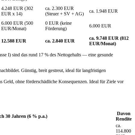
4.248 EUR (302
ca. 2.300 EUR
ca. 1.948 EUR
EUR x 14)
(Steuer + SV + AG)
6.000 EUR (500
0 EUR (keine
6.000 EUR
EUR/Monat)
Förderung)
ca. 9.748 EUR (812
12.588 EUR
ca. 2.840 EUR
EUR/Monat)
sse I) sind das rund 17 % des Nettogehalts — eine gesunde
ildet. Günstig, breit gestreut, ideal für langfristigen
as Geld, ohne förderschädliche Konsequenzen. Ideal für Ziele vor
Davon
h 30 Jahren (6 % p.a.)
Rendite
ca.
114.800