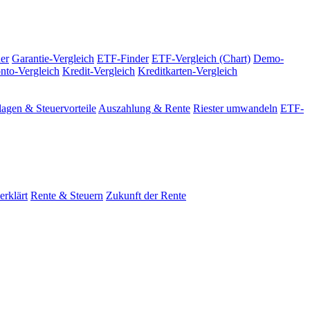
er
Garantie-Vergleich
ETF-Finder
ETF-Vergleich (Chart)
Demo-
nto-Vergleich
Kredit-Vergleich
Kreditkarten-Vergleich
agen & Steuervorteile
Auszahlung & Rente
Riester umwandeln
ETF-
erklärt
Rente & Steuern
Zukunft der Rente