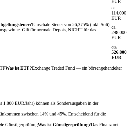
EUR
ca.
114.000
EUR
Abgeltungsteuer?
Pauschale Steuer von 26,375% (inkl. Soli)
ca.
ursgewinne. Gilt für normale Depots, NICHT für das
298.000
EUR
ca.
526.800
EUR
TF
Was ist ETF?
Exchange Traded Fund — ein börsengehandelter
is 1.800 EUR/Jahr) können als Sonderausgaben in der
ach Einkommen zwischen 14% und 45%. Entscheidend für die
Die
Günstigerprüfung
Was ist Günstigerprüfung?
Das Finanzamt