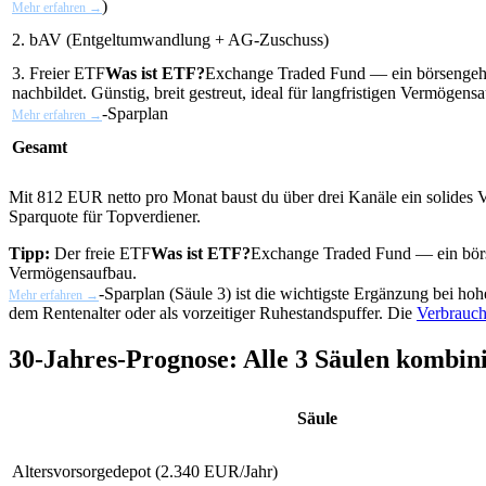
)
Mehr erfahren →
2. bAV (Entgeltumwandlung + AG-Zuschuss)
3. Freier
ETF
Was ist ETF?
Exchange Traded Fund — ein börsengeha
nachbildet. Günstig, breit gestreut, ideal für langfristigen Vermögens
-Sparplan
Mehr erfahren →
Gesamt
Mit 812 EUR netto pro Monat baust du über drei Kanäle ein solides 
Sparquote für Topverdiener.
Tipp:
Der freie
ETF
Was ist ETF?
Exchange Traded Fund — ein börsen
Vermögensaufbau.
-Sparplan (Säule 3) ist die wichtigste Ergänzung bei ho
Mehr erfahren →
dem Rentenalter oder als vorzeitiger Ruhestandspuffer. Die
Verbrauch
30-Jahres-Prognose: Alle 3 Säulen kombini
Säule
Altersvorsorgedepot (2.340 EUR/Jahr)