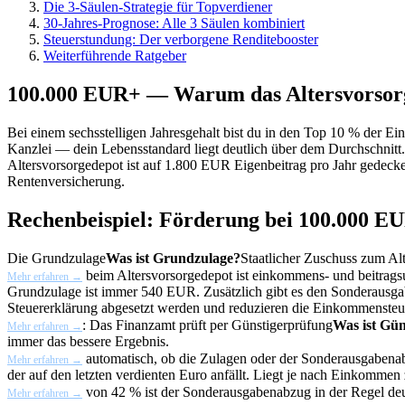
Die 3-Säulen-Strategie für Topverdiener
30-Jahres-Prognose: Alle 3 Säulen kombiniert
Steuerstundung: Der verborgene Renditebooster
Weiterführende Ratgeber
100.000 EUR+ — Warum das Altersvorsorge
Bei einem sechsstelligen Jahresgehalt bist du in den Top 10 % der Ei
Kanzlei — dein Lebensstandard liegt deutlich über dem Durchschnitt
Altersvorsorgedepot ist auf 1.800 EUR Eigenbeitrag pro Jahr gedeckel
Rentenversicherung.
Rechenbeispiel: Förderung bei 100.000 E
Die
Grundzulage
Was ist Grundzulage?
Staatlicher Zuschuss zum A
beim Altersvorsorgedepot ist einkommens- und beitrag
Mehr erfahren →
Grundzulage ist immer 540 EUR. Zusätzlich gibt es den
Sonderausg
Steuererklärung abgesetzt werden und reduzieren die Einkommensteu
: Das Finanzamt prüft per
Günstigerprüfung
Was ist Gü
Mehr erfahren →
immer das bessere Ergebnis.
automatisch, ob die Zulagen oder der Sonderausgabenab
Mehr erfahren →
der auf den letzten verdienten Euro anfällt. Liegt je nach Einkomme
von 42 % ist der Sonderausgabenabzug in der Regel deutl
Mehr erfahren →