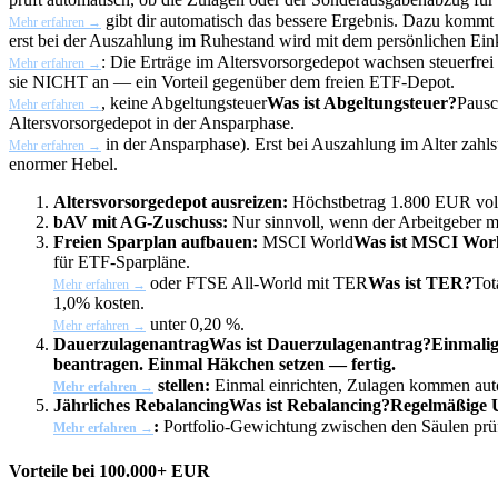
gibt dir automatisch das bessere Ergebnis. Dazu kommt
Mehr erfahren →
erst bei der Auszahlung im Ruhestand wird mit dem persönlichen Ein
: Die Erträge im Altersvorsorgedepot wachsen steuerfrei
Mehr erfahren →
sie NICHT an — ein Vorteil gegenüber dem freien ETF-Depot.
, keine
Abgeltungsteuer
Was ist Abgeltungsteuer?
Pausc
Mehr erfahren →
Altersvorsorgedepot in der Ansparphase.
in der Ansparphase). Erst bei Auszahlung im Alter zahls
Mehr erfahren →
enormer Hebel.
Altersvorsorgedepot ausreizen:
Höchstbetrag 1.800 EUR vol
bAV mit AG-Zuschuss:
Nur sinnvoll, wenn der Arbeitgeber m
Freien Sparplan aufbauen:
MSCI World
Was ist MSCI Wor
für ETF-Sparpläne.
oder FTSE All-World mit
TER
Was ist TER?
Tot
Mehr erfahren →
1,0% kosten.
unter 0,20 %.
Mehr erfahren →
Dauerzulagenantrag
Was ist Dauerzulagenantrag?
Einmalig
beantragen. Einmal Häkchen setzen — fertig.
stellen:
Einmal einrichten, Zulagen kommen aut
Mehr erfahren →
Jährliches
Rebalancing
Was ist Rebalancing?
Regelmäßige U
:
Portfolio-Gewichtung zwischen den Säulen prü
Mehr erfahren →
Vorteile bei 100.000+ EUR