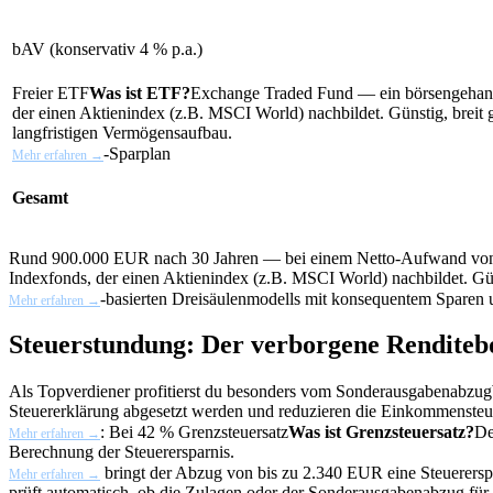
bAV (konservativ 4 % p.a.)
Freier
ETF
Was ist ETF?
Exchange Traded Fund — ein börsengehand
der einen Aktienindex (z.B. MSCI World) nachbildet. Günstig, breit ge
langfristigen Vermögensaufbau.
-Sparplan
Mehr erfahren →
Gesamt
Rund 900.000 EUR nach 30 Jahren — bei einem Netto-Aufwand von 
Indexfonds, der einen Aktienindex (z.B. MSCI World) nachbildet. Güns
-basierten Dreisäulenmodells mit konsequentem Sparen 
Mehr erfahren →
Steuerstundung: Der verborgene Renditeb
Als Topverdiener profitierst du besonders vom
Sonderausgabenabzug
Steuererklärung abgesetzt werden und reduzieren die Einkommensteu
: Bei 42 %
Grenzsteuersatz
Was ist Grenzsteuersatz?
De
Mehr erfahren →
Berechnung der Steuerersparnis.
bringt der Abzug von bis zu 2.340 EUR eine Steuerers
Mehr erfahren →
prüft automatisch, ob die Zulagen oder der Sonderausgabenabzug für 