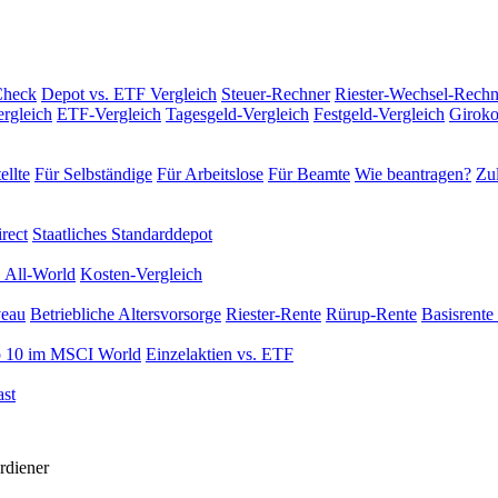
Check
Depot vs. ETF Vergleich
Steuer-Rechner
Riester-Wechsel-Rechn
rgleich
ETF-Vergleich
Tagesgeld-Vergleich
Festgeld-Vergleich
Giroko
ellte
Für Selbständige
Für Arbeitslose
Für Beamte
Wie beantragen?
Zul
rect
Staatliches Standarddepot
 All-World
Kosten-Vergleich
veau
Betriebliche Altersvorsorge
Riester-Rente
Rürup-Rente
Basisrente 
 10 im MSCI World
Einzelaktien vs. ETF
st