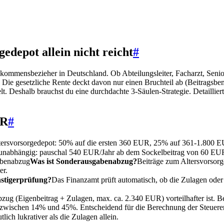
depot allein nicht reicht
#
nkommensbezieher in Deutschland. Ob Abteilungsleiter, Facharzt, Senior
. Die gesetzliche Rente deckt davon nur einen Bruchteil ab (Beitrags
t. Deshalb brauchst du eine durchdachte 3-Säulen-Strategie. Detaillier
UR
#
ltersvorsorgedepot: 50% auf die ersten 360 EUR, 25% auf 361-1.800 
sunabhängig: pauschal 540 EUR/Jahr ab dem Sockelbeitrag von 60 EU
abenabzug
Was ist Sonderausgabenabzug?
Beiträge zum Altersvorsorg
er.
nstigerprüfung?
Das Finanzamt prüft automatisch, ob die Zulagen oder
zug (Eigenbeitrag + Zulagen, max. ca. 2.340 EUR) vorteilhafter ist. 
n zwischen 14% und 45%. Entscheidend für die Berechnung der Steuerer
ich lukrativer als die Zulagen allein.