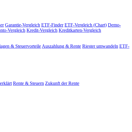
er
Garantie-Vergleich
ETF-Finder
ETF-Vergleich (Chart)
Demo-
nto-Vergleich
Kredit-Vergleich
Kreditkarten-Vergleich
agen & Steuervorteile
Auszahlung & Rente
Riester umwandeln
ETF-
erklärt
Rente & Steuern
Zukunft der Rente