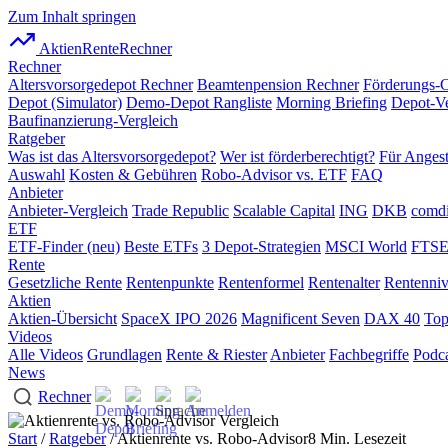
Zum Inhalt springen
AktienRente
Rechner
Rechner
Altersvorsorgedepot Rechner
Beamtenpension Rechner
Förderungs-
Depot (Simulator)
Demo-Depot Rangliste
Morning Briefing
Depot-Ve
Baufinanzierung-Vergleich
Ratgeber
Was ist das Altersvorsorgedepot?
Wer ist förderberechtigt?
Für Angest
Auswahl
Kosten & Gebühren
Robo-Advisor vs. ETF
FAQ
Anbieter
Anbieter-Vergleich
Trade Republic
Scalable Capital
ING
DKB
comdi
ETF
ETF-Finder (neu)
Beste ETFs
3 Depot-Strategien
MSCI World
FTSE
Rente
Gesetzliche Rente
Rentenpunkte
Rentenformel
Rentenalter
Rentenni
Aktien
Aktien-Übersicht
SpaceX IPO 2026
Magnificent Seven
DAX 40
Top
Videos
Alle Videos
Grundlagen
Rente & Riester
Anbieter
Fachbegriffe
Podca
News
Rechner
Start
/
Ratgeber
/ Aktienrente vs. Robo-Advisor
8 Min. Lesezeit