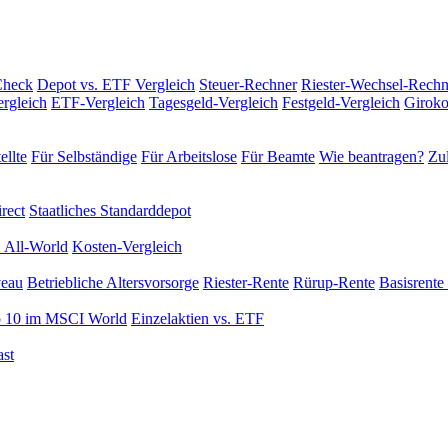
Check
Depot vs. ETF Vergleich
Steuer-Rechner
Riester-Wechsel-Rechn
rgleich
ETF-Vergleich
Tagesgeld-Vergleich
Festgeld-Vergleich
Giroko
ellte
Für Selbständige
Für Arbeitslose
Für Beamte
Wie beantragen?
Zul
rect
Staatliches Standarddepot
 All-World
Kosten-Vergleich
veau
Betriebliche Altersvorsorge
Riester-Rente
Rürup-Rente
Basisrente 
 10 im MSCI World
Einzelaktien vs. ETF
st