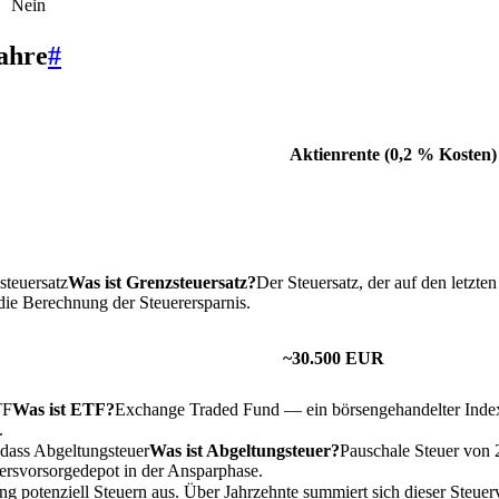
Nein
ahre
#
Aktienrente (0,2 % Kosten)
steuersatz
Was ist Grenzsteuersatz?
Der Steuersatz, der auf den letzt
ie Berechnung der Steuerersparnis.
~30.500 EUR
TF
Was ist ETF?
Exchange Traded Fund — ein börsengehandelter Index
.
 dass
Abgeltungsteuer
Was ist Abgeltungsteuer?
Pauschale Steuer von 
ersvorsorgedepot in der Ansparphase.
 potenziell Steuern aus. Über Jahrzehnte summiert sich dieser Steuervo