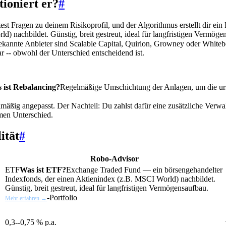
ioniert er?
#
t Fragen zu deinem Risikoprofil, und der Algorithmus erstellt dir ein 
) nachbildet. Günstig, breit gestreut, ideal für langfristigen Vermöge
Bekannte Anbieter sind Scalable Capital, Quirion, Growney oder White
ar -- obwohl der Unterschied entscheidend ist.
 ist Rebalancing?
Regelmäßige Umschichtung der Anlagen, um die urs
lmäßig angepasst. Der Nachteil: Du zahlst dafür eine zusätzliche Verwa
men Unterschied.
ität
#
Robo-Advisor
ETF
Was ist ETF?
Exchange Traded Fund — ein börsengehandelter
Indexfonds, der einen Aktienindex (z.B. MSCI World) nachbildet.
Günstig, breit gestreut, ideal für langfristigen Vermögensaufbau.
-Portfolio
Mehr erfahren →
0,3--0,75 % p.a.