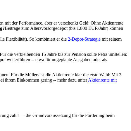
en mit der Performance, aber er verschenkt Geld: Ohne Aktienrente
ug?
Beiträge zum Altersvorsorgedepot (bis 1.800 EUR/Jahr) können
 Flexibilität). So kombiniert er die
2-Depot-Strategie
mit seinem
ür die verbleibenden 15 Jahre bis zur Pension sollte Petra umstellen:
epot weiterführen -- etwa für ungeplante Ausgaben oder als
n. Für die Müllers ist die Aktienrente klar die erste Wahl: Mit 2
t bei ihrem Einkommen gering -- mehr dazu unter
Aktienrente mit
cherung zahlt — die Grundvoraussetzung für die Förderung beim