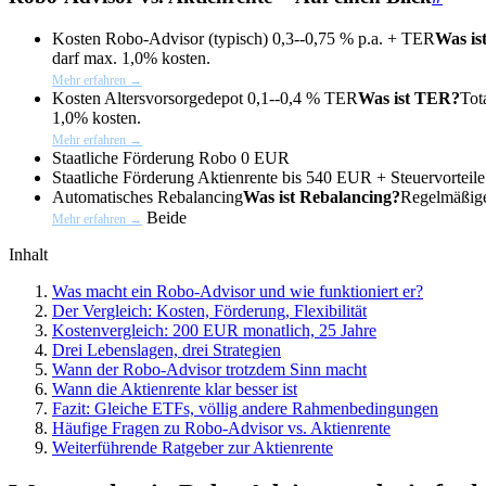
Kosten Robo-Advisor (typisch)
0,3--0,75 % p.a. +
TER
Was is
darf max. 1,0% kosten.
Mehr erfahren →
Kosten Altersvorsorgedepot
0,1--0,4 %
TER
Was ist TER?
Tot
1,0% kosten.
Mehr erfahren →
Staatliche Förderung Robo
0 EUR
Staatliche Förderung Aktienrente
bis 540 EUR + Steuervorteile
Automatisches
Rebalancing
Was ist Rebalancing?
Regelmäßige
Beide
Mehr erfahren →
Inhalt
Was macht ein Robo-Advisor und wie funktioniert er?
Der Vergleich: Kosten, Förderung, Flexibilität
Kostenvergleich: 200 EUR monatlich, 25 Jahre
Drei Lebenslagen, drei Strategien
Wann der Robo-Advisor trotzdem Sinn macht
Wann die Aktienrente klar besser ist
Fazit: Gleiche ETFs, völlig andere Rahmenbedingungen
Häufige Fragen zu Robo-Advisor vs. Aktienrente
Weiterführende Ratgeber zur Aktienrente