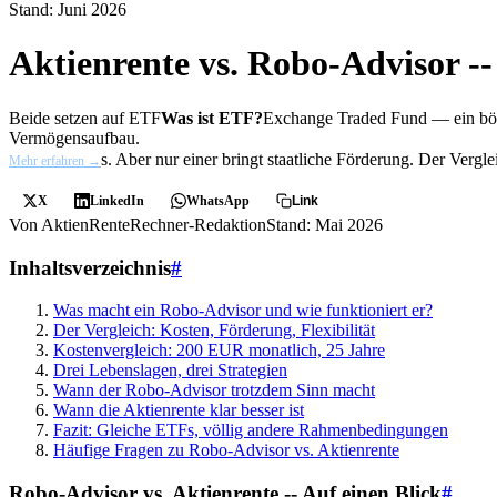
Stand: Juni 2026
Aktienrente vs. Robo-Advisor --
Beide setzen auf
ETF
Was ist ETF?
Exchange Traded Fund — ein börse
Vermögensaufbau.
s. Aber nur einer bringt staatliche Förderung. Der Vergle
Mehr erfahren →
X
LinkedIn
WhatsApp
Link
Von AktienRenteRechner-Redaktion
Stand: Mai 2026
Inhaltsverzeichnis
#
Was macht ein Robo-Advisor und wie funktioniert er?
Der Vergleich: Kosten, Förderung, Flexibilität
Kostenvergleich: 200 EUR monatlich, 25 Jahre
Drei Lebenslagen, drei Strategien
Wann der Robo-Advisor trotzdem Sinn macht
Wann die Aktienrente klar besser ist
Fazit: Gleiche ETFs, völlig andere Rahmenbedingungen
Häufige Fragen zu Robo-Advisor vs. Aktienrente
Robo-Advisor vs. Aktienrente -- Auf einen Blick
#