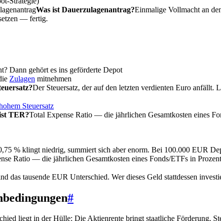
ot-Strategie)
lagenantrag
Was ist Dauerzulagenantrag?
Einmalige Vollmacht an den
etzen — fertig.
ht? Dann gehört es ins geförderte Depot
die
Zulagen
mitnehmen
teuersatz?
Der Steuersatz, der auf den letzten verdienten Euro anfäll
 hohem Steuersatz
ist TER?
Total Expense Ratio — die jährlichen Gesamtkosten eines F
,75 % klingt niedrig, summiert sich aber enorm. Bei 100.000 EUR Dep
ense Ratio — die jährlichen Gesamtkosten eines Fonds/ETFs in Prozen
nd das tausende EUR Unterschied. Wer dieses Geld stattdessen investie
enbedingungen
#
ied liegt in der Hülle: Die Aktienrente bringt staatliche Förderung, S