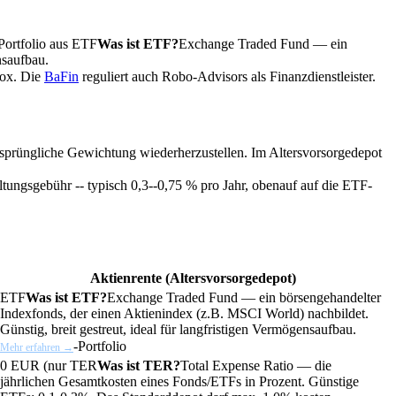
Portfolio aus
ETF
Was ist ETF?
Exchange Traded Fund — ein
nsaufbau.
box. Die
BaFin
reguliert auch Robo-Advisors als Finanzdienstleister.
prüngliche Gewichtung wiederherzustellen. Im Altersvorsorgedepot
ltungsgebühr -- typisch 0,3--0,75 % pro Jahr, obenauf auf die ETF-
Aktienrente (Altersvorsorgedepot)
ETF
Was ist ETF?
Exchange Traded Fund — ein börsengehandelter
Indexfonds, der einen Aktienindex (z.B. MSCI World) nachbildet.
Günstig, breit gestreut, ideal für langfristigen Vermögensaufbau.
-Portfolio
Mehr erfahren →
0 EUR (nur
TER
Was ist TER?
Total Expense Ratio — die
jährlichen Gesamtkosten eines Fonds/ETFs in Prozent. Günstige