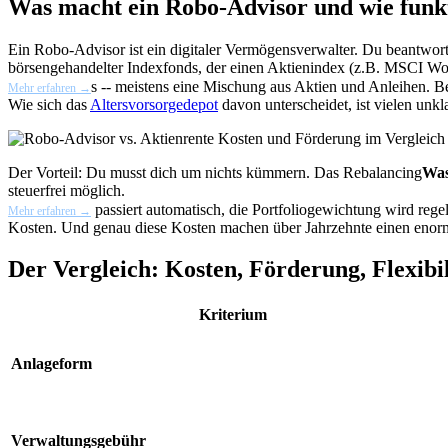
Was macht ein Robo-Advisor und wie funkt
Ein Robo-Advisor ist ein digitaler Vermögensverwalter. Du beantwortes
börsengehandelter Indexfonds, der einen Aktienindex (z.B. MSCI World
s -- meistens eine Mischung aus Aktien und Anleihen. 
Mehr erfahren →
Wie sich das
Altersvorsorgedepot
davon unterscheidet, ist vielen unkl
Der Vorteil: Du musst dich um nichts kümmern. Das
Rebalancing
Was
steuerfrei möglich.
passiert automatisch, die Portfoliogewichtung wird rege
Mehr erfahren →
Kosten. Und genau diese Kosten machen über Jahrzehnte einen enor
Der Vergleich: Kosten, Förderung, Flexibil
Kriterium
Anlageform
Verwaltungsgebühr