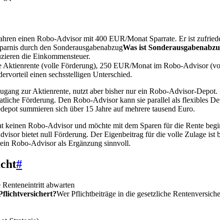
Jahren einen Robo-Advisor mit 400 EUR/Monat Sparrate. Er ist zufried
parnis durch den
Sonderausgabenabzug
Was ist Sonderausgabenabz
uzieren die Einkommensteuer.
e Aktienrente (volle Förderung), 250 EUR/Monat im Robo-Advisor (volle
rvorteil einen sechsstelligen Unterschied.
ugang zur Aktienrente, nutzt aber bisher nur ein Robo-Advisor-Depot. F
aatliche Förderung. Den Robo-Advisor kann sie parallel als flexibles D
depot summieren sich über 15 Jahre auf mehrere tausend Euro.
t keinen Robo-Advisor und möchte mit dem Sparen für die Rente beginne
visor bietet null Förderung. Der Eigenbeitrag für die volle Zulage is
e ein Robo-Advisor als Ergänzung sinnvoll.
cht
#
e Renteneintritt abwarten
Pflichtversichert?
Wer Pflichtbeiträge in die gesetzliche Rentenversi