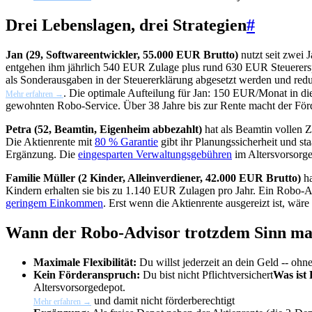
Drei Lebenslagen, drei Strategien
#
Jan (29, Softwareentwickler, 55.000 EUR Brutto)
nutzt seit zwei 
entgehen ihm jährlich 540 EUR Zulage plus rund 630 EUR Steuerers
als Sonderausgaben in der Steuererklärung abgesetzt werden und red
. Die optimale Aufteilung für Jan: 150 EUR/Monat in di
Mehr erfahren →
gewohnten Robo-Service. Über 38 Jahre bis zur Rente macht der Förde
Petra (52, Beamtin, Eigenheim abbezahlt)
hat als Beamtin vollen Z
Die Aktienrente mit
80 % Garantie
gibt ihr Planungssicherheit und st
Ergänzung. Die
eingesparten Verwaltungsgebühren
im Altersvorsorge
Familie Müller (2 Kinder, Alleinverdiener, 42.000 EUR Brutto)
ha
Kindern erhalten sie bis zu 1.140 EUR Zulagen pro Jahr. Ein Robo-Ad
geringem Einkommen
. Erst wenn die Aktienrente ausgereizt ist, wär
Wann der Robo-Advisor trotzdem Sinn ma
Maximale Flexibilität:
Du willst jederzeit an dein Geld -- ohn
Kein Förderanspruch:
Du bist nicht
Pflichtversichert
Was ist 
Altersvorsorgedepot.
und damit nicht förderberechtigt
Mehr erfahren →