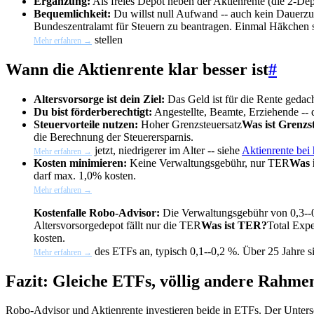
Ergänzung:
Als freies Depot neben der Aktienrente (die 2-Dep
Bequemlichkeit:
Du willst null Aufwand -- auch kein
Dauerzu
Bundeszentralamt für Steuern zu beantragen. Einmal Häkchen s
stellen
Mehr erfahren →
Wann die Aktienrente klar besser ist
#
Altersvorsorge ist dein Ziel:
Das Geld ist für die Rente gedac
Du bist förderberechtigt:
Angestellte, Beamte, Erziehende -- 
Steuervorteile nutzen:
Hoher
Grenzsteuersatz
Was ist Grenzs
die Berechnung der Steuerersparnis.
jetzt, niedrigerer im Alter -- siehe
Aktienrente bei
Mehr erfahren →
Kosten minimieren:
Keine Verwaltungsgebühr, nur
TER
Was 
darf max. 1,0% kosten.
Mehr erfahren →
Kostenfalle Robo-Advisor:
Die Verwaltungsgebühr von 0,3--0
Altersvorsorgedepot fällt nur die
TER
Was ist TER?
Total Exp
kosten.
des ETFs an, typisch 0,1--0,2 %. Über 25 Jahre si
Mehr erfahren →
Fazit: Gleiche ETFs, völlig andere Rahm
Robo-Advisor und Aktienrente investieren beide in ETFs. Der Untersch