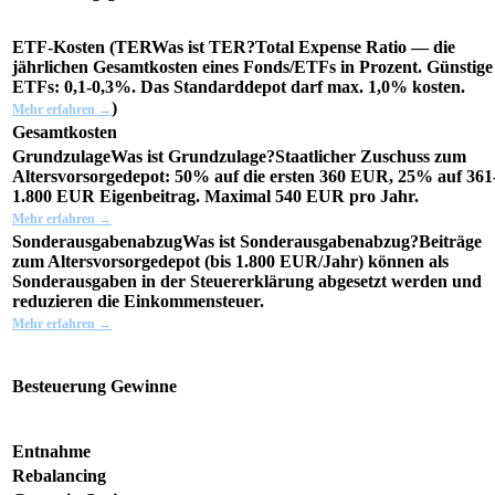
ETF-Kosten (
TER
Was ist TER?
Total Expense Ratio — die
jährlichen Gesamtkosten eines Fonds/ETFs in Prozent. Günstige
ETFs: 0,1-0,3%. Das Standarddepot darf max. 1,0% kosten.
)
Mehr erfahren →
Gesamtkosten
Grundzulage
Was ist Grundzulage?
Staatlicher Zuschuss zum
Altersvorsorgedepot: 50% auf die ersten 360 EUR, 25% auf 361
1.800 EUR Eigenbeitrag. Maximal 540 EUR pro Jahr.
Mehr erfahren →
Sonderausgabenabzug
Was ist Sonderausgabenabzug?
Beiträge
zum Altersvorsorgedepot (bis 1.800 EUR/Jahr) können als
Sonderausgaben in der Steuererklärung abgesetzt werden und
reduzieren die Einkommensteuer.
Mehr erfahren →
Besteuerung Gewinne
Entnahme
Rebalancing