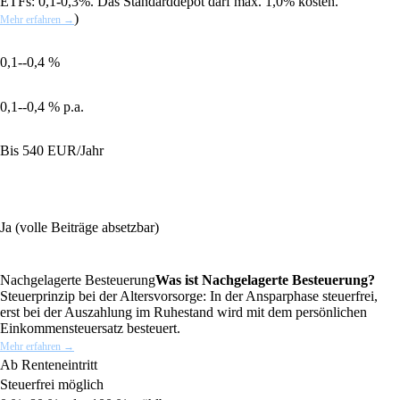
ETFs: 0,1-0,3%. Das Standarddepot darf max. 1,0% kosten.
)
Mehr erfahren →
0,1--0,4 %
0,1--0,4 % p.a.
Bis 540 EUR/Jahr
Ja (volle Beiträge absetzbar)
Nachgelagerte Besteuerung
Was ist Nachgelagerte Besteuerung?
Steuerprinzip bei der Altersvorsorge: In der Ansparphase steuerfrei,
erst bei der Auszahlung im Ruhestand wird mit dem persönlichen
Einkommensteuersatz besteuert.
Mehr erfahren →
Ab Renteneintritt
Steuerfrei möglich