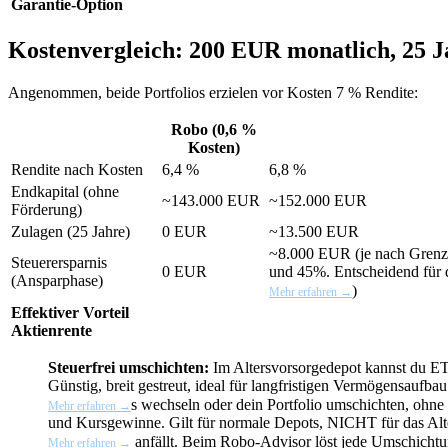
Garantie-Option
Kostenvergleich: 200 EUR monatlich, 25 J
Angenommen, beide Portfolios erzielen vor Kosten 7 % Rendite:
Robo (0,6 %
Kosten)
Rendite nach Kosten
6,4 %
6,8 %
Endkapital (ohne
~143.000 EUR
~152.000 EUR
Förderung)
Zulagen (25 Jahre)
0 EUR
~13.500 EUR
~8.000 EUR (je nach
Grenz
Steuerersparnis
0 EUR
und 45%. Entscheidend für d
(Ansparphase)
)
Mehr erfahren →
Effektiver Vorteil
Aktienrente
Steuerfrei umschichten:
Im Altersvorsorgedepot kannst du
E
Günstig, breit gestreut, ideal für langfristigen Vermögensaufbau
s wechseln oder dein Portfolio umschichten, ohne
Mehr erfahren →
und Kursgewinne. Gilt für normale Depots, NICHT für das Alt
anfällt. Beim Robo-Advisor löst jede Umschichtung
Mehr erfahren →