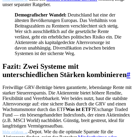
unser separater Ratgeber.
Demografischer Wandel:
Deutschland hat eine der
ältesten Bevölkerungen Europas. Das Verhältnis von
Beitragszahlern zu Rentnern verschlechtert sich stetig.
Wer sich ausschließlich auf die gesetzliche Rente
verlässt, geht ein erhebliches politisches Risiko ein. Die
Aktienrente als kapitalgedeckte Altersvorsorge ist
davon unabhängig. Diversifikation zwischen beiden
Systemen ist der sicherste Weg.
Fazit: Zwei Systeme mit
unterschiedlichen Stärken kombinieren
#
Freiwillige GRV-Beiträge bieten garantierte, lebenslange Rente mit
starker Steuerersparnis. Die Aktienrente bietet höhere Rendite,
Flexibilität und Vererbbarkeit. Wer beides nutzt, baut die stabilste
Altersvorsorge auf: eine sichere Basis durch die GRV und einen
Wachstumsmotor durch das
ETF
Was ist ETF?
Exchange Traded
Fund — ein börsengehandelter Indexfonds, der einen Aktienindex
(z.B. MSCI World) nachbildet. Günstig, breit gestreut, ideal für
langfristigen Vermögensaufbau.
-Depot. Wie du die optimale Sparrate für die
Mehr erfahren →