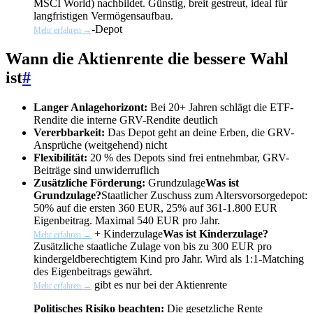
MSCI World) nachbildet. Günstig, breit gestreut, ideal für
langfristigen Vermögensaufbau.
-Depot
Mehr erfahren →
Wann die Aktienrente die bessere Wahl
ist
#
Langer Anlagehorizont:
Bei 20+ Jahren schlägt die ETF-
Rendite die interne GRV-Rendite deutlich
Vererbbarkeit:
Das Depot geht an deine Erben, die GRV-
Ansprüche (weitgehend) nicht
Flexibilität:
20 % des Depots sind frei entnehmbar, GRV-
Beiträge sind unwiderruflich
Zusätzliche Förderung:
Grundzulage
Was ist
Grundzulage?
Staatlicher Zuschuss zum Altersvorsorgedepot:
50% auf die ersten 360 EUR, 25% auf 361-1.800 EUR
Eigenbeitrag. Maximal 540 EUR pro Jahr.
+
Kinderzulage
Was ist Kinderzulage?
Mehr erfahren →
Zusätzliche staatliche Zulage von bis zu 300 EUR pro
kindergeldberechtigtem Kind pro Jahr. Wird als 1:1-Matching
des Eigenbeitrags gewährt.
gibt es nur bei der Aktienrente
Mehr erfahren →
Politisches Risiko beachten:
Die gesetzliche Rente