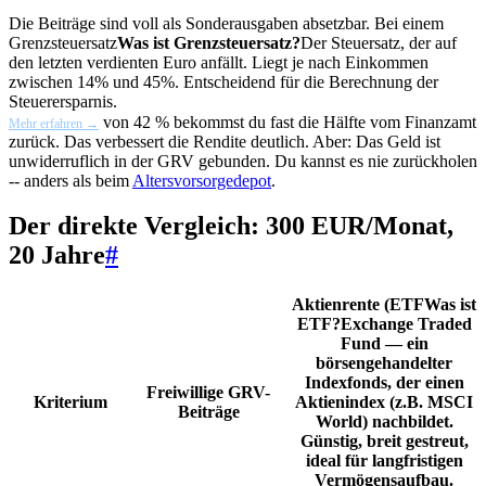
Die Beiträge sind voll als Sonderausgaben absetzbar. Bei einem
Grenzsteuersatz
Was ist Grenzsteuersatz?
Der Steuersatz, der auf
den letzten verdienten Euro anfällt. Liegt je nach Einkommen
zwischen 14% und 45%. Entscheidend für die Berechnung der
Steuerersparnis.
von 42 % bekommst du fast die Hälfte vom Finanzamt
Mehr erfahren →
zurück. Das verbessert die Rendite deutlich. Aber: Das Geld ist
unwiderruflich in der GRV gebunden. Du kannst es nie zurückholen
-- anders als beim
Altersvorsorgedepot
.
Der direkte Vergleich: 300 EUR/Monat,
20 Jahre
#
Aktienrente (
ETF
Was ist
ETF?
Exchange Traded
Fund — ein
börsengehandelter
Indexfonds, der einen
Freiwillige GRV-
Kriterium
Aktienindex (z.B. MSCI
Beiträge
World) nachbildet.
Günstig, breit gestreut,
ideal für langfristigen
Vermögensaufbau.