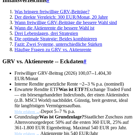
Inhaltsverzeichnis
#
Was bringen freiwillige GRV-Beiträge?
Der direkte Vergleich: 300 EUR/Monat, 20 Jahre
Wann freiwillige GRV-Beiträge die bessere Wahl sind
Wann die Aktienrente die bessere Wahl ist
Drei Lebenslagen, drei Strategien
Die optimale Strategie: Beides kombinieren
Fazit: Zwei Systeme, unterschiedliche Stärken
Häufige Fragen zu GRV vs. Aktienrente
GRV vs. Aktienrente -- Eckdaten
#
Freiwilliger GRV-Beitrag (2026)
100,07--1.404,30
EUR/Monat
Interne Rendite gesetzliche Rente
~2--3 % p.a. (nominell)
Erwartete Rendite
ETF
Was ist ETF?
Exchange Traded Fund
— ein börsengehandelter Indexfonds, der einen Aktienindex
(z.B. MSCI World) nachbildet. Günstig, breit gestreut, ideal
für langfristigen Vermögensaufbau.
-Depot
5--7 % p.a.
Mehr erfahren →
Grundzulage
Was ist Grundzulage?
Staatlicher Zuschuss zum
Altersvorsorgedepot: 50% auf die ersten 360 EUR, 25% auf
361-1.800 EUR Eigenbeitrag. Maximal 540 EUR pro Jahr.
Aktienrente
bis 540 EUR/Jahr
Mehr erfahren →