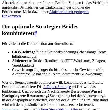
Absetzbarkeit stark zu profitieren. Bei den Zulagen ist das Verhältnis
umgekehrt: Je niedriger das Einkommen, desto höher die
Förderquote. Mehr dazu unter
Aktienrente mit geringem
Einkommen
.
Die optimale Strategie: Beides
kombinieren
#
Für viele ist die Kombination am sinnvollsten:
GRV-Beiträge
für die Grundabsicherung (lebenslange Rente,
Inflationsschutz)
Aktienrente
für den Renditekick (ETF-Wachstum, Zulagen,
Vererbbarkeit)
Gewichtung:
Je jünger du bist, desto mehr Gewicht auf die
Aktienrente. Je näher die Rente, desto mehr GRV-Beiträge
Wer die Steuerstrategie optimieren will, kombiniert das geförderte
Depot mit dem freien: Die
2-Depot-Strategie
erklärt, wie das
funktioniert. Und ob sich die
Nachgelagerte Besteuerung
Was ist
Nachgelagerte Besteuerung?
Steuerprinzip bei der Altersvorsorge:
In der Ansparphase steuerfrei, erst bei der Auszahlung im Ruhestand
wird mit dem persönlichen Einkommensteuersatz besteuert.
auch bei
hohem Steuersatz im Alter
rechnet, zeigt
Mehr erfahren →