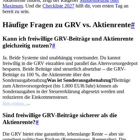
Aktienrente findest, zeigt der Ratgeber
Mindestbeitrag oder
Maximum
. Und die
Checkliste 2027
hilft dir, vom ersten Tag an
bereit zu sein.
Häufige Fragen zu GRV vs. Aktienrente
#
Kann ich freiwillige GRV-Beiträge und Aktienrente
gleichzeitig nutzen?
#
Ja. Beide Systeme sind unabhängig voneinander. Du kannst
freiwillig in die GRV einzahlen und parallel das Altersvorsorgedepot
besparen. Beide Beiträge sind steuerlich absetzbar -- die GRV-
Beiträge zu 100 %, die Aktienrente über den
Sonderausgabenabzug
Was ist Sonderausgabenabzug?
Beiträge
zum Altersvorsorgedepot (bis 1.800 EUR/Jahr) können als
Sonderausgaben in der Steuererklärung abgesetzt werden und
reduzieren die Einkommensteuer.
.
Mehr erfahren →
Sind freiwillige GRV-Beiträge sicherer als die
Aktienrente?
#
Die GRV bietet eine garantierte, lebenslange Rente -- aber sie
unterliegt politischen Risiken (Rentenniveau, Rentenalter). Die