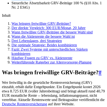
Steuerliche Absetzbarkeit GRV-Beiträge
100 % (§10 Abs. 1
Nr. 2 EStG)
Inhalt
Was bringen freiwillige GRV-Beiträge?
Der direkte Vergleich: 300 EUR/Monat, 20 Jahre
Wann freiwillige GRV-Beiträge die bessere Wahl sind
Wann die Aktienrente die bessere Wahl ist
Drei Lebenslagen, drei Strategien
Die optimale Strategie: Beides kombinieren
Fazit: Zwei Systeme mit unterschiedlichen Stärken
kombinieren
Häufige Fragen zu GRV vs. Aktienrente
Weiterführende Ratgeber zur Altersvorsorge-Planung
Was bringen freiwillige GRV-Beiträge?
#
Wer freiwillig in die gesetzliche Rentenversicherung (GRV)
einzahlt, erhält dafür Entgeltpunkte. Ein Entgeltpunkt kostet 2026
etwa 8.725 EUR (voller Jahresbeitrag) und bringt aktuell rund 40,79
EUR monatliche Rente -- lebenslang, inflationsangepasst, nicht
vererbbar. Aktuelle Rentenwerte und Beitragssätze veröffentlicht die
Deutsche Rentenversicherung
auf ihrer Website.