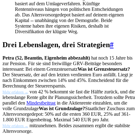
basiert auf dem Umlageverfahren. Künftige
Rentenniveaus hängen von politischen Entscheidungen
ab. Das Altersvorsorgedepot basiert auf deinem eigenen
Kapital -- unabhängig von der Demografie. Beide
Systeme haben ihre eigenen Risiken, deshalb ist
Diversifikation der klügste Weg.
Drei Lebenslagen, drei Strategien
#
Petra (52, Beamtin, Eigenheim abbezahlt)
hat noch 15 Jahre bis
zur Pension. Für sie sind freiwillige GRV-Beiträge besonders
interessant: Bei einem
Grenzsteuersatz
Was ist Grenzsteuersatz?
Der Steuersatz, der auf den letzten verdienten Euro anfällt. Liegt je
nach Einkommen zwischen 14% und 45%. Entscheidend für die
Berechnung der Steuerersparnis.
von 42 % bekommt sie fast die Hälfte zurück, und die
Mehr erfahren →
lebenslange Rente gibt ihr Planungssicherheit. Trotzdem sollte Petra
parallel den
Mindestbeitrag
in die Aktienrente einzahlen, um die
volle
Grundzulage
Was ist Grundzulage?
Staatlicher Zuschuss zum
Altersvorsorgedepot: 50% auf die ersten 360 EUR, 25% auf 361-
1.800 EUR Eigenbeitrag. Maximal 540 EUR pro Jahr.
mitzunehmen. Beides zusammen ergibt die stabilste
Mehr erfahren →
Altersvorsorge.