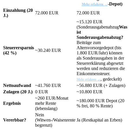
-Depot)
Mehr erfahren →
Einzahlung (20
72.000 EUR
72.000 EUR
J.)
~15.120 EUR
(
Sonderausgabenabzug
Was
ist
Sonderausgabenabzug?
Beiträge zum
Steuerersparnis
Altersvorsorgedepot (bis
~30.240 EUR
(42 %)
1.800 EUR/Jahr) können
als Sonderausgaben in der
Steuererklärung abgesetzt
werden und reduzieren die
Einkommensteuer.
, gedeckelt)
Mehr erfahren →
Nettoaufwand
~41.760 EUR
~56.880 EUR (+ Zulagen)
Zulagen (20 J.)
0 EUR
~10.800 EUR
~260 EUR/Monat
~180.000 EUR Depot (20
Ergebnis
mehr Rente
% frei, 80 % Rente)
(lebenslang)
Nein
Vererbbar?
(Witwen-/Waisenrente
Ja (Restkapital an Erben)
begrenzt)