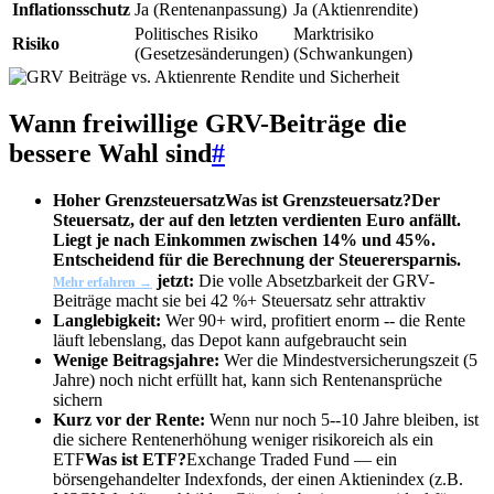
Inflationsschutz
Ja (Rentenanpassung)
Ja (Aktienrendite)
Politisches Risiko
Marktrisiko
Risiko
(Gesetzesänderungen)
(Schwankungen)
Wann freiwillige GRV-Beiträge die
bessere Wahl sind
#
Hoher
Grenzsteuersatz
Was ist Grenzsteuersatz?
Der
Steuersatz, der auf den letzten verdienten Euro anfällt.
Liegt je nach Einkommen zwischen 14% und 45%.
Entscheidend für die Berechnung der Steuerersparnis.
jetzt:
Die volle Absetzbarkeit der GRV-
Mehr erfahren →
Beiträge macht sie bei 42 %+ Steuersatz sehr attraktiv
Langlebigkeit:
Wer 90+ wird, profitiert enorm -- die Rente
läuft lebenslang, das Depot kann aufgebraucht sein
Wenige Beitragsjahre:
Wer die Mindestversicherungszeit (5
Jahre) noch nicht erfüllt hat, kann sich Rentenansprüche
sichern
Kurz vor der Rente:
Wenn nur noch 5--10 Jahre bleiben, ist
die sichere Rentenerhöhung weniger risikoreich als ein
ETF
Was ist ETF?
Exchange Traded Fund — ein
börsengehandelter Indexfonds, der einen Aktienindex (z.B.