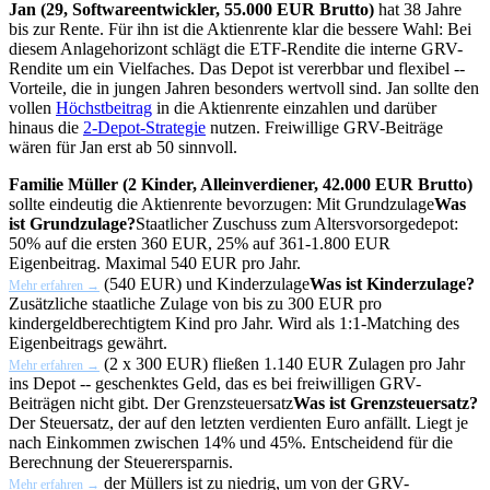
Jan (29, Softwareentwickler, 55.000 EUR Brutto)
hat 38 Jahre
bis zur Rente. Für ihn ist die Aktienrente klar die bessere Wahl: Bei
diesem Anlagehorizont schlägt die ETF-Rendite die interne GRV-
Rendite um ein Vielfaches. Das Depot ist vererbbar und flexibel --
Vorteile, die in jungen Jahren besonders wertvoll sind. Jan sollte den
vollen
Höchstbeitrag
in die Aktienrente einzahlen und darüber
hinaus die
2-Depot-Strategie
nutzen. Freiwillige GRV-Beiträge
wären für Jan erst ab 50 sinnvoll.
Familie Müller (2 Kinder, Alleinverdiener, 42.000 EUR Brutto)
sollte eindeutig die Aktienrente bevorzugen: Mit
Grundzulage
Was
ist Grundzulage?
Staatlicher Zuschuss zum Altersvorsorgedepot:
50% auf die ersten 360 EUR, 25% auf 361-1.800 EUR
Eigenbeitrag. Maximal 540 EUR pro Jahr.
(540 EUR) und
Kinderzulage
Was ist Kinderzulage?
Mehr erfahren →
Zusätzliche staatliche Zulage von bis zu 300 EUR pro
kindergeldberechtigtem Kind pro Jahr. Wird als 1:1-Matching des
Eigenbeitrags gewährt.
(2 x 300 EUR) fließen 1.140 EUR Zulagen pro Jahr
Mehr erfahren →
ins Depot -- geschenktes Geld, das es bei freiwilligen GRV-
Beiträgen nicht gibt. Der
Grenzsteuersatz
Was ist Grenzsteuersatz?
Der Steuersatz, der auf den letzten verdienten Euro anfällt. Liegt je
nach Einkommen zwischen 14% und 45%. Entscheidend für die
Berechnung der Steuerersparnis.
der Müllers ist zu niedrig, um von der GRV-
Mehr erfahren →