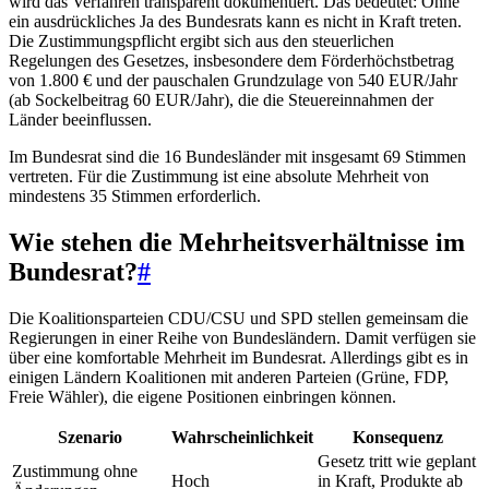
wird das Verfahren transparent dokumentiert. Das bedeutet: Ohne
ein ausdrückliches Ja des Bundesrats kann es nicht in Kraft treten.
Die Zustimmungspflicht ergibt sich aus den steuerlichen
Regelungen des Gesetzes, insbesondere dem Förderhöchstbetrag
von 1.800 € und der pauschalen Grundzulage von 540 EUR/Jahr
(ab Sockelbeitrag 60 EUR/Jahr), die die Steuereinnahmen der
Länder beeinflussen.
Im Bundesrat sind die 16 Bundesländer mit insgesamt 69 Stimmen
vertreten. Für die Zustimmung ist eine absolute Mehrheit von
mindestens 35 Stimmen erforderlich.
Wie stehen die Mehrheitsverhältnisse im
Bundesrat?
#
Die Koalitionsparteien CDU/CSU und SPD stellen gemeinsam die
Regierungen in einer Reihe von Bundesländern. Damit verfügen sie
über eine komfortable Mehrheit im Bundesrat. Allerdings gibt es in
einigen Ländern Koalitionen mit anderen Parteien (Grüne, FDP,
Freie Wähler), die eigene Positionen einbringen können.
Szenario
Wahrscheinlichkeit
Konsequenz
Gesetz tritt wie geplant
Zustimmung ohne
Hoch
in Kraft, Produkte ab