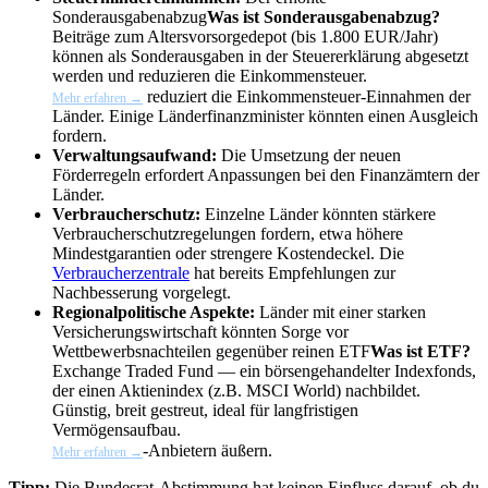
Sonderausgabenabzug
Was ist Sonderausgabenabzug?
Beiträge zum Altersvorsorgedepot (bis 1.800 EUR/Jahr)
können als Sonderausgaben in der Steuererklärung abgesetzt
werden und reduzieren die Einkommensteuer.
reduziert die Einkommensteuer-Einnahmen der
Mehr erfahren →
Länder. Einige Länderfinanzminister könnten einen Ausgleich
fordern.
Verwaltungsaufwand:
Die Umsetzung der neuen
Förderregeln erfordert Anpassungen bei den Finanzämtern der
Länder.
Verbraucherschutz:
Einzelne Länder könnten stärkere
Verbraucherschutzregelungen fordern, etwa höhere
Mindestgarantien oder strengere Kostendeckel. Die
Verbraucherzentrale
hat bereits Empfehlungen zur
Nachbesserung vorgelegt.
Regionalpolitische Aspekte:
Länder mit einer starken
Versicherungswirtschaft könnten Sorge vor
Wettbewerbsnachteilen gegenüber reinen
ETF
Was ist ETF?
Exchange Traded Fund — ein börsengehandelter Indexfonds,
der einen Aktienindex (z.B. MSCI World) nachbildet.
Günstig, breit gestreut, ideal für langfristigen
Vermögensaufbau.
-Anbietern äußern.
Mehr erfahren →
Tipp:
Die Bundesrat-Abstimmung hat keinen Einfluss darauf, ob du