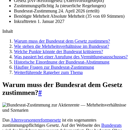
Gesetz
pAV-Reformgesetz (Altersvorsorgedepot)
Zustimmungspflichtig
Ja (steuerliche Regelungen)
Bundesrat-Zustimmung
24. April 2026 (erteilt)
Benötigte Mehrheit
Absolute Mehrheit (35 von 69 Stimmen)
Inkrafttreten
1. Januar 2027
Inhalt
Warum muss der Bundesrat dem Gesetz zustimmen?
Wie stehen die Mehrheitsverhältnisse im Bundesrat?
Welche Punkte könnte der Bundesrat kritisieren?
Was passiert bei einer Anrufung des Vermittlungsausschusses?
Historische Einordnung der Bundesrat-Abstimmung
Häufige Fragen zur Bundesrat-Zustimmung
Weiterführende Ratgeber zum Thema
Warum muss der Bundesrat dem Gesetz
zustimmen?
#
Das
Altersvorsorgereformgesetz
ist ein sogenanntes
zustimmungspflichtiges Gesetz. Auf der Webseite des
Bundesrats