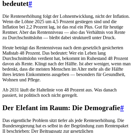
bedeutet
#
Die Rentenerhöhung folgt der Lohnentwicklung, nicht der Inflation.
Wenn die Löhne 2025 um 4,5 Prozent gestiegen sind und die
Inflation bei 2,2 Prozent lag, ist das real ein Plus. Gut für heutige
Rentner. Aber das Rentenniveau — also das Verhältnis von Rente
zu Durchschnittslohn — bleibt dabei strukturell unter Druck.
Heute beträgt das Rentenniveau nach dem gesetzlich gesicherten
Maßstab 48 Prozent. Das bedeutet: Wer ein Leben lang
Durchschnittslohn verdient hat, bekommt im Ruhestand 48 Prozent
davon als Rente. Klingt nach der Hälfte. Ist aber weniger, wenn man
bedenkt, dass die meisten Menschen im Alter mehr als die Hälfte
ihres letzten Einkommens ausgeben — besonders für Gesundheit,
Wohnen und Pflege.
Ab 2031 läuft die Haltelinie von 48 Prozent aus. Was danach
passiert, ist politisch noch nicht geregelt.
Der Elefant im Raum: Die Demografie
#
Das eigentliche Problem sitzt tiefer als jede Rentenerhöhung. Die
Bundesregierung hat es selbst in der Begründung zum Rentenpaket
II beschrieben: Der Beitragssatz zur gesetzlichen