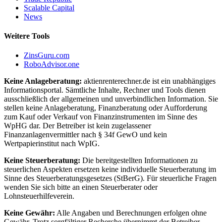
Scalable Capital
News
Weitere Tools
ZinsGuru.com
RoboAdvisor.one
Keine Anlageberatung:
aktienrenterechner.de ist ein unabhängiges
Informationsportal. Sämtliche Inhalte, Rechner und Tools dienen
ausschließlich der allgemeinen und unverbindlichen Information. Sie
stellen keine Anlageberatung, Finanzberatung oder Aufforderung
zum Kauf oder Verkauf von Finanzinstrumenten im Sinne des
WpHG dar. Der Betreiber ist kein zugelassener
Finanzanlagenvermittler nach § 34f GewO und kein
Wertpapierinstitut nach WpIG.
Keine Steuerberatung:
Die bereitgestellten Informationen zu
steuerlichen Aspekten ersetzen keine individuelle Steuerberatung im
Sinne des Steuerberatungsgesetzes (StBerG). Für steuerliche Fragen
wenden Sie sich bitte an einen Steuerberater oder
Lohnsteuerhilfeverein.
Keine Gewähr:
Alle Angaben und Berechnungen erfolgen ohne
Gewähr. Trotz sorgfältiger Recherche übernimmt der Betreiber