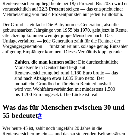
Rentenversicherung liegt heute bei 18,6 Prozent. Bis 2035 wird er
voraussichtlich auf
22,3 Prozent
steigen — das entspricht einer
Mehrbelastung von fast 4 Prozentpunkten auf jeden Bruttolohn.
Der Grund ist einfach: Die Babyboomer-Generation, also die
geburtenstarken Jahrgänge von 1955 bis 1970, geht jetzt in Rente.
Gleichzeitig kommen weniger junge Menschen nach. Das
Umlageverfahren — jede Generation zahlt für die Rentner der
Vorgängergeneration — funktioniert nur, solange genug Einzahler
auf genug Empfänger kommen. Dieses Verhältnis kippt gerade.
Zahlen, die man kennen sollte:
Die durchschnittliche
Monatsrente in Deutschland liegt laut
Rentenversicherung bei rund 1.180 Euro brutto — das
sind nach Abzügen etwa 1.035 Euro netto. Der
monatliche Grundbedarf für einen Rentnerhaushalt
wird von Wohlfahrtsverbänden mit mindestens 1.500
bis 1.700 Euro angesetzt. Die Lücke ist real.
Was das für Menschen zwischen 30 und
55 bedeutet
#
Wer heute 45 ist, zahlt noch ungefähr 20 Jahre in die
Rentenversicherung ein — und das zu steigenden Beitragssätzen.