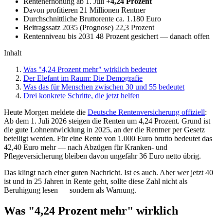
Rentenerhöhung ab 1. Juli
+4,24 Prozent
Davon profitieren
21 Millionen Rentner
Durchschnittliche Bruttorente
ca. 1.180 Euro
Beitragssatz 2035 (Prognose)
22,3 Prozent
Rentenniveau bis 2031
48 Prozent gesichert — danach offen
Inhalt
Was "4,24 Prozent mehr" wirklich bedeutet
Der Elefant im Raum: Die Demografie
Was das für Menschen zwischen 30 und 55 bedeutet
Drei konkrete Schritte, die jetzt helfen
Heute Morgen meldete die
Deutsche Rentenversicherung offiziell
:
Ab dem 1. Juli 2026 steigen die Renten um 4,24 Prozent. Grund ist
die gute Lohnentwicklung in 2025, an der die Rentner per Gesetz
beteiligt werden. Für eine Rente von 1.000 Euro brutto bedeutet das
42,40 Euro mehr — nach Abzügen für Kranken- und
Pflegeversicherung bleiben davon ungefähr 36 Euro netto übrig.
Das klingt nach einer guten Nachricht. Ist es auch. Aber wer jetzt 40
ist und in 25 Jahren in Rente geht, sollte diese Zahl nicht als
Beruhigung lesen — sondern als Warnung.
Was "4,24 Prozent mehr" wirklich