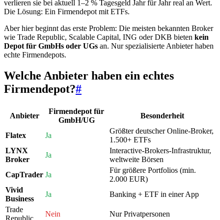
verlieren sie bei aktuell 1–2 % Tagesgeld Jahr für Jahr real an Wert.
Die Lösung: Ein Firmendepot mit ETFs.
Aber hier beginnt das erste Problem: Die meisten bekannten Broker
wie Trade Republic, Scalable Capital, ING oder DKB bieten
kein
Depot für GmbHs oder UGs
an. Nur spezialisierte Anbieter haben
echte Firmendepots.
Welche Anbieter haben ein echtes
Firmendepot?
#
Firmendepot für
Anbieter
Besonderheit
GmbH/UG
Größter deutscher Online-Broker,
Flatex
Ja
1.500+ ETFs
LYNX
Interactive-Brokers-Infrastruktur,
Ja
Broker
weltweite Börsen
Für größere Portfolios (min.
CapTrader
Ja
2.000 EUR)
Vivid
Ja
Banking + ETF in einer App
Business
Trade
Nein
Nur Privatpersonen
Republic