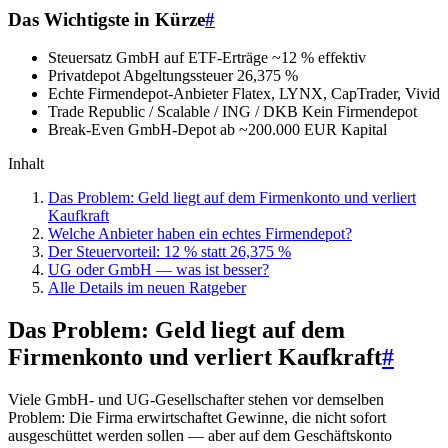
Das Wichtigste in Kürze
#
Steuersatz GmbH auf ETF-Erträge
~12 % effektiv
Privatdepot Abgeltungssteuer
26,375 %
Echte Firmendepot-Anbieter
Flatex, LYNX, CapTrader, Vivid
Trade Republic / Scalable / ING / DKB
Kein Firmendepot
Break-Even GmbH-Depot
ab ~200.000 EUR Kapital
Inhalt
Das Problem: Geld liegt auf dem Firmenkonto und verliert
Kaufkraft
Welche Anbieter haben ein echtes Firmendepot?
Der Steuervorteil: 12 % statt 26,375 %
UG oder GmbH — was ist besser?
Alle Details im neuen Ratgeber
Das Problem: Geld liegt auf dem
Firmenkonto und verliert Kaufkraft
#
Viele GmbH- und UG-Gesellschafter stehen vor demselben
Problem: Die Firma erwirtschaftet Gewinne, die nicht sofort
ausgeschüttet werden sollen — aber auf dem Geschäftskonto