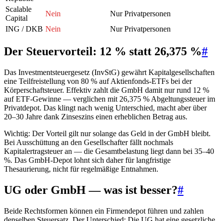
Scalable
Nein
Nur Privatpersonen
Capital
ING / DKB
Nein
Nur Privatpersonen
Der Steuervorteil: 12 % statt 26,375 %
#
Das Investmentsteuergesetz (InvStG) gewährt Kapitalgesellschaften
eine Teilfreistellung von 80 % auf Aktienfonds-ETFs bei der
Körperschaftsteuer. Effektiv zahlt die GmbH damit nur rund 12 %
auf ETF-Gewinne — verglichen mit 26,375 % Abgeltungssteuer im
Privatdepot. Das klingt nach wenig Unterschied, macht aber über
20–30 Jahre dank Zinseszins einen erheblichen Betrag aus.
Wichtig: Der Vorteil gilt nur solange das Geld in der GmbH bleibt.
Bei Ausschüttung an den Gesellschafter fällt nochmals
Kapitalertragsteuer an — die Gesamtbelastung liegt dann bei 35–40
%. Das GmbH-Depot lohnt sich daher für langfristige
Thesaurierung, nicht für regelmäßige Entnahmen.
UG oder GmbH — was ist besser?
#
Beide Rechtsformen können ein Firmendepot führen und zahlen
denselben Steuersatz. Der Unterschied: Die UG hat eine gesetzliche