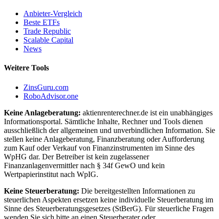
Anbieter-Vergleich
Beste ETFs
Trade Republic
Scalable Capital
News
Weitere Tools
ZinsGuru.com
RoboAdvisor.one
Keine Anlageberatung:
aktienrenterechner.de ist ein unabhängiges
Informationsportal. Sämtliche Inhalte, Rechner und Tools dienen
ausschließlich der allgemeinen und unverbindlichen Information. Sie
stellen keine Anlageberatung, Finanzberatung oder Aufforderung
zum Kauf oder Verkauf von Finanzinstrumenten im Sinne des
WpHG dar. Der Betreiber ist kein zugelassener
Finanzanlagenvermittler nach § 34f GewO und kein
Wertpapierinstitut nach WpIG.
Keine Steuerberatung:
Die bereitgestellten Informationen zu
steuerlichen Aspekten ersetzen keine individuelle Steuerberatung im
Sinne des Steuerberatungsgesetzes (StBerG). Für steuerliche Fragen
wenden Sie sich bitte an einen Steuerberater oder