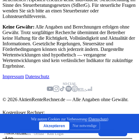
Sinne des Steuerberatungsgesetzes (StBerG). Für steuerliche Fragen
wenden Sie sich bitte an einen Steuerberater oder
Lohnsteuerhilfeverein.
Keine Gewähr:
Alle Angaben und Berechnungen erfolgen ohne
Gewähr. Trotz sorgfältiger Recherche übernimmt der Betreiber
keine Haftung für die Richtigkeit, Vollständigkeit und Aktualität der
Informationen. Gesetzliche Regelungen, Steuersätze und
Förderbedingungen können sich jederzeit ändern. Dargestellte
Wertentwicklungen sind hypothetisch — vergangene
Wertentwicklungen sind kein verlässlicher Indikator für zukünftige
Ergebnisse.
Impressum
Datenschutz
SOCIAL
RTL+
© 2026 AktienRenteRechner.de — Alle Angaben ohne Gewähr.
Kostenloser Rechner:
Endkapital berechnen
Wir nutzen Cookies zur Verbesserung (
Datenschutz
)
Nur notwendige
Akzeptieren
Jetzt berechnen
Aktienrente App
×
Installieren
Kostenlos · Offline · Kein Login
⇧