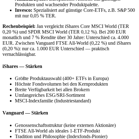
Produkten und wachsender Produktpalette.
Invesco:
Spezialisiert auf günstige Core-ETFs, z.B. S&P 500
mit nur 0,05 % TER.
Rechenbeispiel:
Jan vergleicht iShares Core MSCI World (TER
0,20 %) und SPDR MSCI World (TER 0,12 %). Bei 200 EUR
monatlich und 7 % Rendite über 30 Jahre: Unterschied ca. 4.000
EUR. Zwischen Vanguard FTSE All-World (0,22 %) und iShares
(0,20 %): nur ca. 1.000 EUR Unterschied — praktisch
vernachlässigbar.
iShares — Stärken
Größte Produktauswahl (400+ ETFs in Europa)
Höchste Fondsvolumen bei den Kernprodukten
Breite Verfügbarkeit bei allen Brokern
Umfangreiches ESG/SRI-Sortiment
MSCI-Indexfamilie (Industriestandard)
Vanguard — Stärken
Genossenschaftsstruktur (keine externen Aktionäre)
FTSE All-World als ideales 1-ETF-Produkt
Tradition und Philosophie (Indexfonds-Pionier)