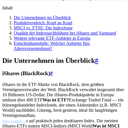
Inhalt
Die Unternehmen im Überblick
Produktvergleich: Kopf an Kopf
MSCI vs. FTSE: Die Indexfrage
Qualität der Indexnachbildung bei iShares und Vanguard
Weitere relevante ETF-Anbieter in Europa
Entscheidungshilfe: Welcher Anbieter fürs
Altersvorsorgedepot?
Die Unternehmen im Überblick
#
iShares (BlackRock)
#
iShares ist die ETF-Marke von BlackRock, dem größten
Vermögensverwalter der Welt. BlackRock verwaltet insgesamt über
10 Billionen US-Dollar. Die iShares-Produktpalette in Europa
umfasst über 400
ETF
Was ist ETF?
Exchange Traded Fund — ein
börsengehandelter Indexfonds, der einen Aktienindex (z.B. MSCI
World) nachbildet. Günstig, breit gestreut, ideal für langfristigen
Vermögensaufbau.
s auf praktisch jeden denkbaren Index. Die meisten
Mehr erfahren →
iShares-ETFs nutzen MSCI-Indizes (
MSCI World
Was ist MSCI