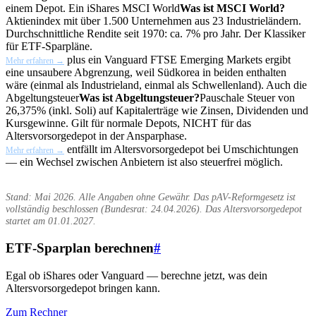
einem Depot. Ein iShares
MSCI World
Was ist MSCI World?
Aktienindex mit über 1.500 Unternehmen aus 23 Industrieländern.
Durchschnittliche Rendite seit 1970: ca. 7% pro Jahr. Der Klassiker
für ETF-Sparpläne.
plus ein Vanguard FTSE Emerging Markets ergibt
Mehr erfahren →
eine unsaubere Abgrenzung, weil Südkorea in beiden enthalten
wäre (einmal als Industrieland, einmal als Schwellenland). Auch die
Abgeltungsteuer
Was ist Abgeltungsteuer?
Pauschale Steuer von
26,375% (inkl. Soli) auf Kapitalerträge wie Zinsen, Dividenden und
Kursgewinne. Gilt für normale Depots, NICHT für das
Altersvorsorgedepot in der Ansparphase.
entfällt im Altersvorsorgedepot bei Umschichtungen
Mehr erfahren →
— ein Wechsel zwischen Anbietern ist also steuerfrei möglich.
Stand: Mai 2026. Alle Angaben ohne Gewähr. Das pAV-Reformgesetz ist
vollständig beschlossen (Bundesrat: 24.04.2026). Das Altersvorsorgedepot
startet am 01.01.2027.
ETF-Sparplan berechnen
#
Egal ob iShares oder Vanguard — berechne jetzt, was dein
Altersvorsorgedepot bringen kann.
Zum Rechner