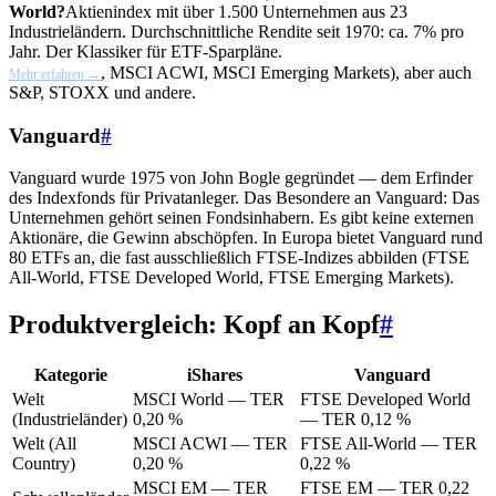
World?
Aktienindex mit über 1.500 Unternehmen aus 23
Industrieländern. Durchschnittliche Rendite seit 1970: ca. 7% pro
Jahr. Der Klassiker für ETF-Sparpläne.
, MSCI ACWI, MSCI Emerging Markets), aber auch
Mehr erfahren →
S&P, STOXX und andere.
Vanguard
#
Vanguard wurde 1975 von John Bogle gegründet — dem Erfinder
des Indexfonds für Privatanleger. Das Besondere an Vanguard: Das
Unternehmen gehört seinen Fondsinhabern. Es gibt keine externen
Aktionäre, die Gewinn abschöpfen. In Europa bietet Vanguard rund
80 ETFs an, die fast ausschließlich FTSE-Indizes abbilden (FTSE
All-World, FTSE Developed World, FTSE Emerging Markets).
Produktvergleich: Kopf an Kopf
#
Kategorie
iShares
Vanguard
Welt
MSCI World — TER
FTSE Developed World
(Industrieländer)
0,20 %
— TER 0,12 %
Welt (All
MSCI ACWI — TER
FTSE All-World — TER
Country)
0,20 %
0,22 %
MSCI EM — TER
FTSE EM — TER 0,22