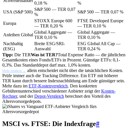
Schwellenländer
0,18 %
%
S&P 500 — TER 0,07
USA (S&P 500)
S&P 500 — TER 0,07 %
%
STOXX Europe 600
FTSE Developed Europe
Europa
— TER 0,20 %
— TER 0,10 %
Global Aggregate —
Global Aggregate —
Anleihen Global
TER 0,10 %
TER 0,10 %
Nachhaltig
Breite ESG/SRI-
ESG Global All Cap —
(ESG)
Auswahl
TER 0,24 %
Tipp:
Die
TER
Was ist TER?
Total Expense Ratio — die jährlichen
Gesamtkosten eines Fonds/ETFs in Prozent. Günstige ETFs: 0,1-
0,3%. Das Standarddepot darf max. 1,0% kosten.
allein entscheidet nicht über die tatsächlichen Kosten.
Mehr erfahren →
Prüfe immer auch die Tracking Difference. Ein ETF mit höherer
TER kann durch bessere Indexnachbildung am Ende günstiger sein.
Mehr dazu im
ETF-Kostenvergleich
. Den konkreten
Gebührenunterschied verschiedener Anbieter zeigt der
Kosten-
Rechner
, und der
Depot-Vergleich
berechnet den Vorteil des
Altersvorsorgedepots.
MSCI vs. FTSE: Die Indexfrage
#