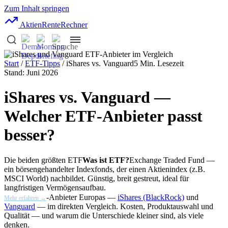
Zum Inhalt springen
AktienRente
Rechner
Start
/
ETF-Tipps
/ iShares vs. Vanguard
5 Min. Lesezeit
Stand: Juni 2026
iShares vs. Vanguard —
Welcher ETF-Anbieter passt
besser?
Die beiden größten
ETF
Was ist ETF?
Exchange Traded Fund —
ein börsengehandelter Indexfonds, der einen Aktienindex (z.B.
MSCI World) nachbildet. Günstig, breit gestreut, ideal für
langfristigen Vermögensaufbau.
-Anbieter Europas —
iShares (BlackRock)
und
Mehr erfahren →
Vanguard
— im direkten Vergleich. Kosten, Produktauswahl und
Qualität — und warum die Unterschiede kleiner sind, als viele
denken.