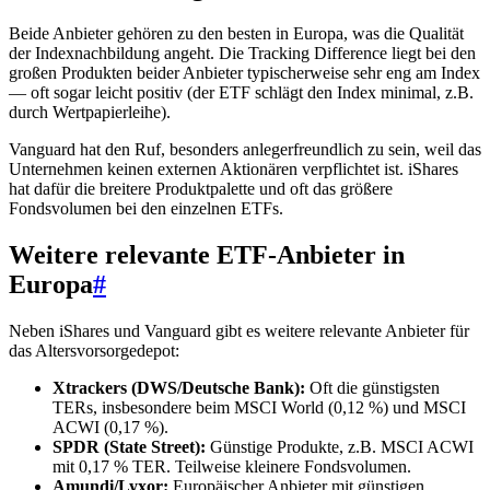
Beide Anbieter gehören zu den besten in Europa, was die Qualität
der Indexnachbildung angeht. Die Tracking Difference liegt bei den
großen Produkten beider Anbieter typischerweise sehr eng am Index
— oft sogar leicht positiv (der ETF schlägt den Index minimal, z.B.
durch Wertpapierleihe).
Vanguard hat den Ruf, besonders anlegerfreundlich zu sein, weil das
Unternehmen keinen externen Aktionären verpflichtet ist. iShares
hat dafür die breitere Produktpalette und oft das größere
Fondsvolumen bei den einzelnen ETFs.
Weitere relevante ETF-Anbieter in
Europa
#
Neben iShares und Vanguard gibt es weitere relevante Anbieter für
das Altersvorsorgedepot:
Xtrackers (DWS/Deutsche Bank):
Oft die günstigsten
TERs, insbesondere beim MSCI World (0,12 %) und MSCI
ACWI (0,17 %).
SPDR (State Street):
Günstige Produkte, z.B. MSCI ACWI
mit 0,17 % TER. Teilweise kleinere Fondsvolumen.
Amundi/Lyxor:
Europäischer Anbieter mit günstigen