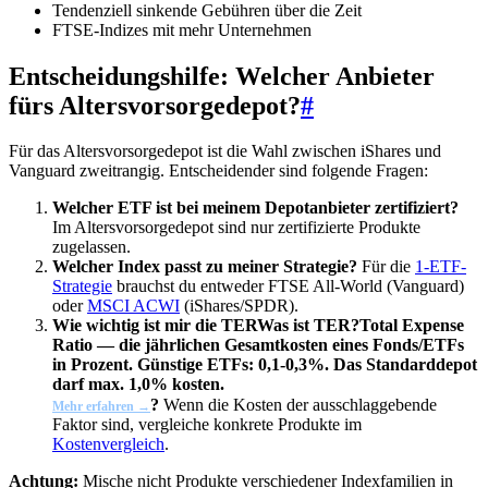
Tendenziell sinkende Gebühren über die Zeit
FTSE-Indizes mit mehr Unternehmen
Entscheidungshilfe: Welcher Anbieter
fürs Altersvorsorgedepot?
#
Für das Altersvorsorgedepot ist die Wahl zwischen iShares und
Vanguard zweitrangig. Entscheidender sind folgende Fragen:
Welcher ETF ist bei meinem Depotanbieter zertifiziert?
Im Altersvorsorgedepot sind nur zertifizierte Produkte
zugelassen.
Welcher Index passt zu meiner Strategie?
Für die
1-ETF-
Strategie
brauchst du entweder FTSE All-World (Vanguard)
oder
MSCI ACWI
(iShares/SPDR).
Wie wichtig ist mir die
TER
Was ist TER?
Total Expense
Ratio — die jährlichen Gesamtkosten eines Fonds/ETFs
in Prozent. Günstige ETFs: 0,1-0,3%. Das Standarddepot
darf max. 1,0% kosten.
?
Wenn die Kosten der ausschlaggebende
Mehr erfahren →
Faktor sind, vergleiche konkrete Produkte im
Kostenvergleich
.
Achtung:
Mische nicht Produkte verschiedener Indexfamilien in