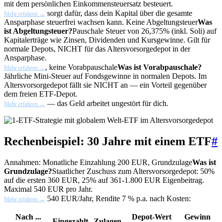
mit dem persönlichen Einkommensteuersatz besteuert.
sorgt dafür, dass dein Kapital über die gesamte
Mehr erfahren →
Ansparphase steuerfrei wachsen kann. Keine
Abgeltungsteuer
Was
ist Abgeltungsteuer?
Pauschale Steuer von 26,375% (inkl. Soli) auf
Kapitalerträge wie Zinsen, Dividenden und Kursgewinne. Gilt für
normale Depots, NICHT für das Altersvorsorgedepot in der
Ansparphase.
, keine
Vorabpauschale
Was ist Vorabpauschale?
Mehr erfahren →
Jährliche Mini-Steuer auf Fondsgewinne in normalen Depots. Im
Altersvorsorgedepot fällt sie NICHT an — ein Vorteil gegenüber
dem freien ETF-Depot.
— das Geld arbeitet ungestört für dich.
Mehr erfahren →
Rechenbeispiel: 30 Jahre mit einem ETF
#
Annahmen: Monatliche Einzahlung 200 EUR,
Grundzulage
Was ist
Grundzulage?
Staatlicher Zuschuss zum Altersvorsorgedepot: 50%
auf die ersten 360 EUR, 25% auf 361-1.800 EUR Eigenbeitrag.
Maximal 540 EUR pro Jahr.
540 EUR/Jahr, Rendite 7 % p.a. nach Kosten:
Mehr erfahren →
Nach ...
Depot-Wert
Gewinn
Eingezahlt
Zulagen