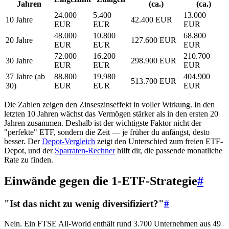
Jahren
(ca.)
(ca.)
24.000
5.400
13.000
10 Jahre
42.400 EUR
EUR
EUR
EUR
48.000
10.800
68.800
20 Jahre
127.600 EUR
EUR
EUR
EUR
72.000
16.200
210.700
30 Jahre
298.900 EUR
EUR
EUR
EUR
37 Jahre (ab
88.800
19.980
404.900
513.700 EUR
30)
EUR
EUR
EUR
Die Zahlen zeigen den Zinseszinseffekt in voller Wirkung. In den
letzten 10 Jahren wächst das Vermögen stärker als in den ersten 20
Jahren zusammen. Deshalb ist der wichtigste Faktor nicht der
"perfekte" ETF, sondern die Zeit — je früher du anfängst, desto
besser. Der
Depot-Vergleich
zeigt den Unterschied zum freien ETF-
Depot, und der
Sparraten-Rechner
hilft dir, die passende monatliche
Rate zu finden.
Einwände gegen die 1-ETF-Strategie
#
"Ist das nicht zu wenig diversifiziert?"
#
Nein. Ein FTSE All-World enthält rund 3.700 Unternehmen aus 49