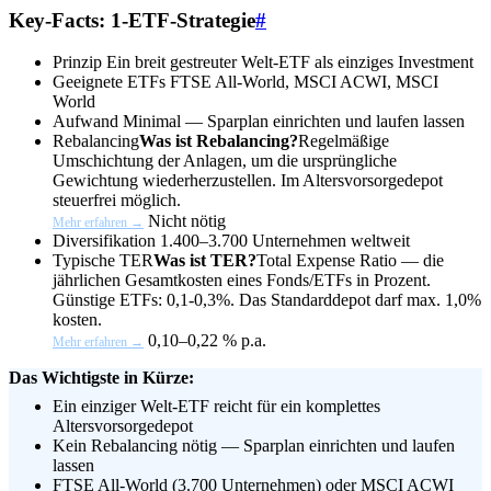
Key-Facts: 1-ETF-Strategie
#
Prinzip
Ein breit gestreuter Welt-ETF als einziges Investment
Geeignete ETFs
FTSE All-World, MSCI ACWI, MSCI
World
Aufwand
Minimal — Sparplan einrichten und laufen lassen
Rebalancing
Was ist Rebalancing?
Regelmäßige
Umschichtung der Anlagen, um die ursprüngliche
Gewichtung wiederherzustellen. Im Altersvorsorgedepot
steuerfrei möglich.
Nicht nötig
Mehr erfahren →
Diversifikation
1.400–3.700 Unternehmen weltweit
Typische
TER
Was ist TER?
Total Expense Ratio — die
jährlichen Gesamtkosten eines Fonds/ETFs in Prozent.
Günstige ETFs: 0,1-0,3%. Das Standarddepot darf max. 1,0%
kosten.
0,10–0,22 % p.a.
Mehr erfahren →
Das Wichtigste in Kürze:
Ein einziger Welt-ETF reicht für ein komplettes
Altersvorsorgedepot
Kein Rebalancing nötig — Sparplan einrichten und laufen
lassen
FTSE All-World (3.700 Unternehmen) oder MSCI ACWI