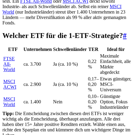
sein. Ein
FTSE All-World
oder
MSCI ACWI
deckt sowohl
Industrie- als auch Schwellenländer ab. Selbst ein reiner
MSCI
World
(nur Industrieländer) streut über 1.400 Unternehmen in 23
Ländern — mehr Diversifikation als 99 % aller aktiv gemanagten
Fonds.
Welcher ETF für die 1-ETF-Strategie?
#
ETF
Unternehmen
Schwellenländer
TER
Ideal für
Maximale
FTSE
0,22
Einfachheit, alle
All-
ca. 3.700
Ja (ca. 10 %)
%
Märkte
World
abgedeckt
0,17–
Etwas günstiger,
MSCI
ca. 2.900
Ja (ca. 10 %)
0,20
MSCI-
ACWI
%
Universum
0,10–
Günstigste
MSCI
ca. 1.400
Nein
0,20
Option, Fokus
World
%
Industrieländer
Tipp:
Die Entscheidung zwischen diesen drei ETFs ist weniger
wichtig als die Entscheidung, überhaupt anzufangen. Alle drei
haben über 15+ Jahre positive Renditen erzielt. Wähle einen aus,
richte den Sparplan ein und kümmere dich um wichtigere Dinge im