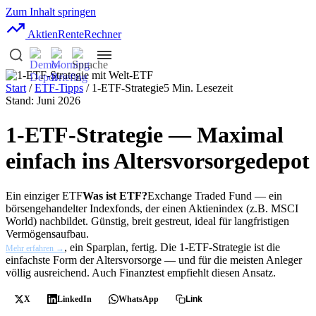
Zum Inhalt springen
AktienRente
Rechner
Start
/
ETF-Tipps
/ 1-ETF-Strategie
5 Min. Lesezeit
Stand: Juni 2026
1-ETF-Strategie — Maximal
einfach ins Altersvorsorgedepot
Ein einziger
ETF
Was ist ETF?
Exchange Traded Fund — ein
börsengehandelter Indexfonds, der einen Aktienindex (z.B. MSCI
World) nachbildet. Günstig, breit gestreut, ideal für langfristigen
Vermögensaufbau.
, ein Sparplan, fertig. Die 1-ETF-Strategie ist die
Mehr erfahren →
einfachste Form der Altersvorsorge — und für die meisten Anleger
völlig ausreichend. Auch Finanztest empfiehlt diesen Ansatz.
X
LinkedIn
WhatsApp
Link