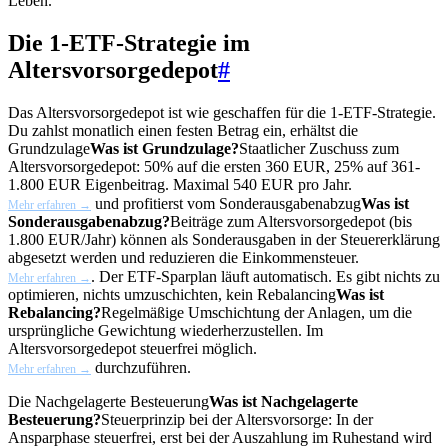
Leben.
Die 1-ETF-Strategie im
Altersvorsorgedepot
#
Das Altersvorsorgedepot ist wie geschaffen für die 1-ETF-Strategie.
Du zahlst monatlich einen festen Betrag ein, erhältst die
Grundzulage
Was ist Grundzulage?
Staatlicher Zuschuss zum
Altersvorsorgedepot: 50% auf die ersten 360 EUR, 25% auf 361-
1.800 EUR Eigenbeitrag. Maximal 540 EUR pro Jahr.
und profitierst vom
Sonderausgabenabzug
Was ist
Mehr erfahren →
Sonderausgabenabzug?
Beiträge zum Altersvorsorgedepot (bis
1.800 EUR/Jahr) können als Sonderausgaben in der Steuererklärung
abgesetzt werden und reduzieren die Einkommensteuer.
. Der ETF-Sparplan läuft automatisch. Es gibt nichts zu
Mehr erfahren →
optimieren, nichts umzuschichten, kein
Rebalancing
Was ist
Rebalancing?
Regelmäßige Umschichtung der Anlagen, um die
ursprüngliche Gewichtung wiederherzustellen. Im
Altersvorsorgedepot steuerfrei möglich.
durchzuführen.
Mehr erfahren →
Die
Nachgelagerte Besteuerung
Was ist Nachgelagerte
Besteuerung?
Steuerprinzip bei der Altersvorsorge: In der
Ansparphase steuerfrei, erst bei der Auszahlung im Ruhestand wird