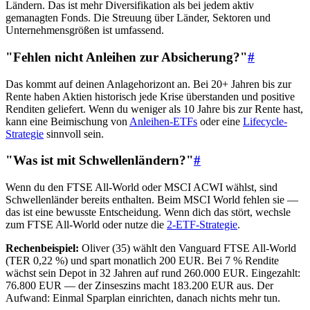
Ländern. Das ist mehr Diversifikation als bei jedem aktiv
gemanagten Fonds. Die Streuung über Länder, Sektoren und
Unternehmensgrößen ist umfassend.
"Fehlen nicht Anleihen zur Absicherung?"
#
Das kommt auf deinen Anlagehorizont an. Bei 20+ Jahren bis zur
Rente haben Aktien historisch jede Krise überstanden und positive
Renditen geliefert. Wenn du weniger als 10 Jahre bis zur Rente hast,
kann eine Beimischung von
Anleihen-ETFs
oder eine
Lifecycle-
Strategie
sinnvoll sein.
"Was ist mit Schwellenländern?"
#
Wenn du den FTSE All-World oder MSCI ACWI wählst, sind
Schwellenländer bereits enthalten. Beim MSCI World fehlen sie —
das ist eine bewusste Entscheidung. Wenn dich das stört, wechsle
zum FTSE All-World oder nutze die
2-ETF-Strategie
.
Rechenbeispiel:
Oliver (35) wählt den Vanguard FTSE All-World
(TER 0,22 %) und spart monatlich 200 EUR. Bei 7 % Rendite
wächst sein Depot in 32 Jahren auf rund 260.000 EUR. Eingezahlt:
76.800 EUR — der Zinseszins macht 183.200 EUR aus. Der
Aufwand: Einmal Sparplan einrichten, danach nichts mehr tun.