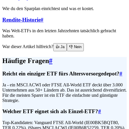
Wie du den Sparplan einrichtest und was er kostet.
Rendite-Historie
#
Was Welt-ETFs in den letzten Jahrzehnten tatsächlich gebracht
haben.
War dieser Artikel hilfreich?
👍 Ja
👎 Nein
Häufige Fragen
#
Reicht ein einziger ETF fürs Altersvorsorgedepot?
#
Ja - ein MSCI ACWI oder FTSE All-World ETF deckt über 3.000
Unternehmen aus 50+ Ländern ab. Das ist ausreichend diversifiziert.
Für die meisten Sparer ist ein ETF die einfachste und günstigste
Strategie.
Welcher ETF eignet sich als Einzel-ETF?
#
Top-Kandidaten: Vanguard FTSE All-World (IE00BK5BQT80,
TER 0,22%), iShares MSCI ACWI (IE00B6R52259, TER 0,20%),