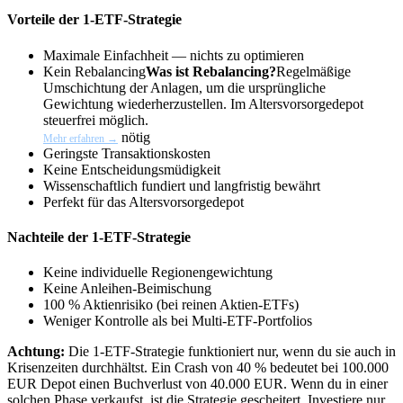
Vorteile der 1-ETF-Strategie
Maximale Einfachheit — nichts zu optimieren
Kein
Rebalancing
Was ist Rebalancing?
Regelmäßige
Umschichtung der Anlagen, um die ursprüngliche
Gewichtung wiederherzustellen. Im Altersvorsorgedepot
steuerfrei möglich.
nötig
Mehr erfahren →
Geringste Transaktionskosten
Keine Entscheidungsmüdigkeit
Wissenschaftlich fundiert und langfristig bewährt
Perfekt für das Altersvorsorgedepot
Nachteile der 1-ETF-Strategie
Keine individuelle Regionengewichtung
Keine Anleihen-Beimischung
100 % Aktienrisiko (bei reinen Aktien-ETFs)
Weniger Kontrolle als bei Multi-ETF-Portfolios
Achtung:
Die 1-ETF-Strategie funktioniert nur, wenn du sie auch in
Krisenzeiten durchhältst. Ein Crash von 40 % bedeutet bei 100.000
EUR Depot einen Buchverlust von 40.000 EUR. Wenn du in einer
solchen Phase verkaufst, ist die Strategie gescheitert. Investiere nur