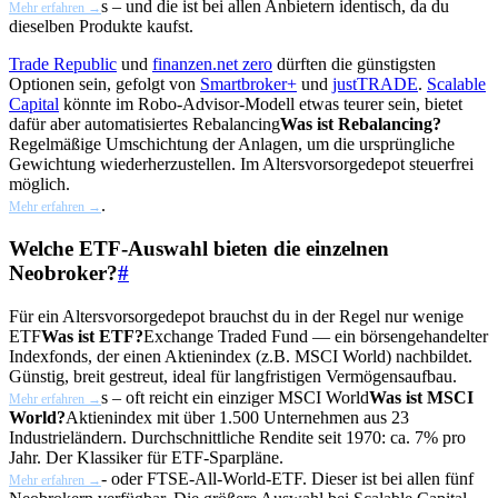
s – und die ist bei allen Anbietern identisch, da du
Mehr erfahren →
dieselben Produkte kaufst.
Trade Republic
und
finanzen.net zero
dürften die günstigsten
Optionen sein, gefolgt von
Smartbroker+
und
justTRADE
.
Scalable
Capital
könnte im Robo-Advisor-Modell etwas teurer sein, bietet
dafür aber automatisiertes
Rebalancing
Was ist Rebalancing?
Regelmäßige Umschichtung der Anlagen, um die ursprüngliche
Gewichtung wiederherzustellen. Im Altersvorsorgedepot steuerfrei
möglich.
.
Mehr erfahren →
Welche ETF-Auswahl bieten die einzelnen
Neobroker?
#
Für ein Altersvorsorgedepot brauchst du in der Regel nur wenige
ETF
Was ist ETF?
Exchange Traded Fund — ein börsengehandelter
Indexfonds, der einen Aktienindex (z.B. MSCI World) nachbildet.
Günstig, breit gestreut, ideal für langfristigen Vermögensaufbau.
s – oft reicht ein einziger
MSCI World
Was ist MSCI
Mehr erfahren →
World?
Aktienindex mit über 1.500 Unternehmen aus 23
Industrieländern. Durchschnittliche Rendite seit 1970: ca. 7% pro
Jahr. Der Klassiker für ETF-Sparpläne.
- oder FTSE-All-World-ETF. Dieser ist bei allen fünf
Mehr erfahren →