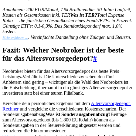
Annahmen: 200 EUR/Monat, 7 % Bruttorendite, 30 Jahre Laufzeit,
Kosten als Gesamtkosten inkl.
TER
Was ist TER?
Total Expense
Ratio — die jährlichen Gesamtkosten eines Fonds/ETFs in Prozent.
Günstige ETFs: 0,1-0,3%. Das Standarddepot darf max. 1,0%
kosten.
. Vereinfachte Darstellung ohne Zulagen und Steuern.
Mehr erfahren →
Fazit: Welcher Neobroker ist der beste
für das Altersvorsorgedepot?
#
Neobroker bieten für das Altersvorsorgedepot das beste Preis-
Leistungs-Verhältnis. Die Unterschiede zwischen den fünf
Anbietern sind gering – wichtiger als die Wahl des Neobrokers ist
die Entscheidung, überhaupt in ein günstiges Altersvorsorgedepot zu
investieren statt bei einer teuren Filialbank.
Berechne dein persönliches Ergebnis mit dem
Altersvorsorgedepot-
Rechner
und vergleiche die verschiedenen Kostenszenarien. Der
Sonderausgabenabzug
Was ist Sonderausgabenabzug?
Beiträge
zum Altersvorsorgedepot (bis 1.800 EUR/Jahr) können als
Sonderausgaben in der Steuererklärung abgesetzt werden und
reduzieren die Einkommensteuer.