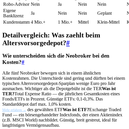
Robo-Advisor
Nein
Ja
Nein
Nein
N
Eigene
Ja
Nein
Nein
Geplant
N
Banklizenz
Kundenstamm
4 Mio.+
1 Mio.+
Mittel
Klein-Mittel
K
Detailvergleich: Was zaehlt beim
Altersvorsorgedepot?
#
Wie unterscheiden sich die Neobroker bei den
Kosten?
#
Alle fünf Neobroker bewegen sich in einem ähnlichen
Kostenrahmen. Die Unterschiede sind gering und dürften bei einem
typischen Altersvorsorgedepot-Sparplan wenige Euro pro Jahr
ausmachen. Wichtiger als die Depotgebühr ist die
TER
Was ist
TER?
Total Expense Ratio — die jährlichen Gesamtkosten eines
Fonds/ETFs in Prozent. Günstige ETFs: 0,1-0,3%. Das
Standarddepot darf max. 1,0% kosten.
des gewählten
ETF
Was ist ETF?
Exchange Traded
Mehr erfahren →
Fund — ein börsengehandelter Indexfonds, der einen Aktienindex
(z.B. MSCI World) nachbildet. Günstig, breit gestreut, ideal für
langfristigen Vermögensaufbau.