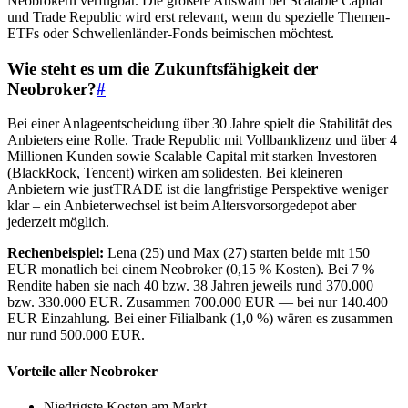
Neobrokern verfügbar. Die größere Auswahl bei Scalable Capital
und Trade Republic wird erst relevant, wenn du spezielle Themen-
ETFs oder Schwellenländer-Fonds beimischen möchtest.
Wie steht es um die Zukunftsfähigkeit der
Neobroker?
#
Bei einer Anlageentscheidung über 30 Jahre spielt die Stabilität des
Anbieters eine Rolle. Trade Republic mit Vollbanklizenz und über 4
Millionen Kunden sowie Scalable Capital mit starken Investoren
(BlackRock, Tencent) wirken am solidesten. Bei kleineren
Anbietern wie justTRADE ist die langfristige Perspektive weniger
klar – ein Anbieterwechsel ist beim Altersvorsorgedepot aber
jederzeit möglich.
Rechenbeispiel:
Lena (25) und Max (27) starten beide mit 150
EUR monatlich bei einem Neobroker (0,15 % Kosten). Bei 7 %
Rendite haben sie nach 40 bzw. 38 Jahren jeweils rund 370.000
bzw. 330.000 EUR. Zusammen 700.000 EUR — bei nur 140.400
EUR Einzahlung. Bei einer Filialbank (1,0 %) wären es zusammen
nur rund 500.000 EUR.
Vorteile aller Neobroker
Niedrigste Kosten am Markt