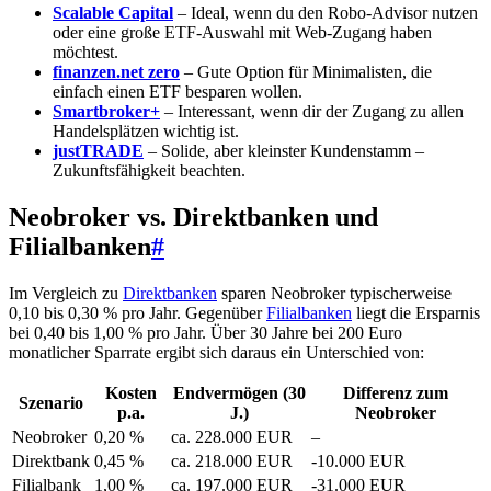
Scalable Capital
– Ideal, wenn du den Robo-Advisor nutzen
oder eine große ETF-Auswahl mit Web-Zugang haben
möchtest.
finanzen.net zero
– Gute Option für Minimalisten, die
einfach einen ETF besparen wollen.
Smartbroker+
– Interessant, wenn dir der Zugang zu allen
Handelsplätzen wichtig ist.
justTRADE
– Solide, aber kleinster Kundenstamm –
Zukunftsfähigkeit beachten.
Neobroker vs. Direktbanken und
Filialbanken
#
Im Vergleich zu
Direktbanken
sparen Neobroker typischerweise
0,10 bis 0,30 % pro Jahr. Gegenüber
Filialbanken
liegt die Ersparnis
bei 0,40 bis 1,00 % pro Jahr. Über 30 Jahre bei 200 Euro
monatlicher Sparrate ergibt sich daraus ein Unterschied von:
Kosten
Endvermögen (30
Differenz zum
Szenario
p.a.
J.)
Neobroker
Neobroker
0,20 %
ca. 228.000 EUR
–
Direktbank
0,45 %
ca. 218.000 EUR
-10.000 EUR
Filialbank
1,00 %
ca. 197.000 EUR
-31.000 EUR