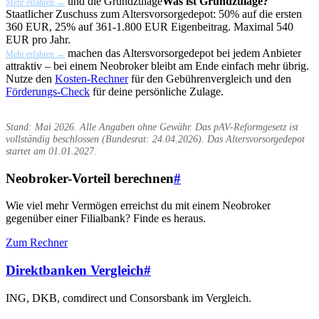
und die
Grundzulage
Was ist Grundzulage?
Mehr erfahren →
Staatlicher Zuschuss zum Altersvorsorgedepot: 50% auf die ersten
360 EUR, 25% auf 361-1.800 EUR Eigenbeitrag. Maximal 540
EUR pro Jahr.
machen das Altersvorsorgedepot bei jedem Anbieter
Mehr erfahren →
attraktiv – bei einem Neobroker bleibt am Ende einfach mehr übrig.
Nutze den
Kosten-Rechner
für den Gebührenvergleich und den
Förderungs-Check
für deine persönliche Zulage.
Stand: Mai 2026. Alle Angaben ohne Gewähr. Das pAV-Reformgesetz ist
vollständig beschlossen (Bundesrat: 24.04.2026). Das Altersvorsorgedepot
startet am 01.01.2027.
Neobroker-Vorteil berechnen
#
Wie viel mehr Vermögen erreichst du mit einem Neobroker
gegenüber einer Filialbank? Finde es heraus.
Zum Rechner
Direktbanken Vergleich
#
ING, DKB, comdirect und Consorsbank im Vergleich.