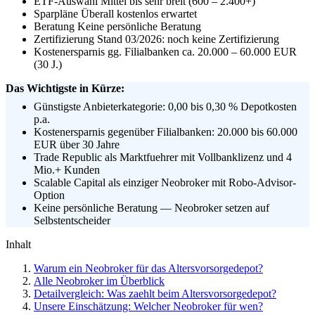
ETF-Auswahl
Mittel bis sehr breit (600 – 2.400+)
Sparpläne
Überall kostenlos erwartet
Beratung
Keine persönliche Beratung
Zertifizierung
Stand 03/2026: noch keine Zertifizierung
Kostenersparnis gg. Filialbanken
ca. 20.000 – 60.000 EUR
(30 J.)
Das Wichtigste in Kürze:
Günstigste Anbieterkategorie: 0,00 bis 0,30 % Depotkosten
p.a.
Kostenersparnis gegenüber Filialbanken: 20.000 bis 60.000
EUR über 30 Jahre
Trade Republic als Marktfuehrer mit Vollbanklizenz und 4
Mio.+ Kunden
Scalable Capital als einziger Neobroker mit Robo-Advisor-
Option
Keine persönliche Beratung — Neobroker setzen auf
Selbstentscheider
Inhalt
Warum ein Neobroker für das Altersvorsorgedepot?
Alle Neobroker im Überblick
Detailvergleich: Was zaehlt beim Altersvorsorgedepot?
Unsere Einschätzung: Welcher Neobroker für wen?