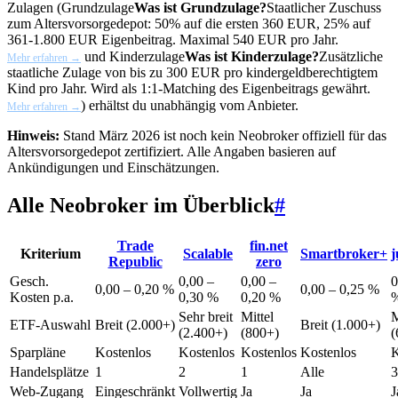
Zulagen (
Grundzulage
Was ist Grundzulage?
Staatlicher Zuschuss
zum Altersvorsorgedepot: 50% auf die ersten 360 EUR, 25% auf
361-1.800 EUR Eigenbeitrag. Maximal 540 EUR pro Jahr.
und
Kinderzulage
Was ist Kinderzulage?
Zusätzliche
Mehr erfahren →
staatliche Zulage von bis zu 300 EUR pro kindergeldberechtigtem
Kind pro Jahr. Wird als 1:1-Matching des Eigenbeitrags gewährt.
) erhältst du unabhängig vom Anbieter.
Mehr erfahren →
Hinweis:
Stand März 2026 ist noch kein Neobroker offiziell für das
Altersvorsorgedepot zertifiziert. Alle Angaben basieren auf
Ankündigungen und Einschätzungen.
Alle Neobroker im Überblick
#
Trade
fin.net
Kriterium
Scalable
Smartbroker+
Republic
zero
Gesch.
0,00 –
0,00 –
0
0,00 – 0,20 %
0,00 – 0,25 %
Kosten p.a.
0,30 %
0,20 %
Sehr breit
Mittel
M
ETF-Auswahl
Breit (2.000+)
Breit (1.000+)
(2.400+)
(800+)
(
Sparpläne
Kostenlos
Kostenlos
Kostenlos
Kostenlos
K
Handelsplätze
1
2
1
Alle
3
Web-Zugang
Eingeschränkt
Vollwertig
Ja
Ja
J