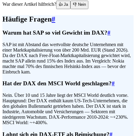
War dieser Artikel hilfreich?
👍 Ja
👎 Nein
Häufige Fragen
#
Warum hat SAP so viel Gewicht im DAX?
#
SAP ist mit Abstand das wertvollste deutsche Unternehmen mit
einer Marktkapitalisierung von über 200 Mrd. EUR (Stand 2026).
Da der DAX nach Free-Float-Marktkapitalisierung gewichtet wird,
macht SAP allein rund 15% des Index aus. Im Vergleich: Nokia
machte mal 70% des finnischen Helsinki-Index aus — bevor der
Einbruch kam.
Hat der DAX den MSCI World geschlagen?
#
Nein. Über 10 und 15 Jahre liegt der MSCI World deutlich vorne.
Hauptgrund: Der DAX enthält kaum US-Tech-Unternehmen, die
den globalen Bullenmarkt getrieben haben. Der DAX ist stark in
Industrie, Automobile und Versicherungen — Sektoren mit
niedrigerem Wachstum. DAX-Performance 2010-2024: ~+230%.
MSCI World: ~+400%.
Lohnt sich ein DAX-ETF als Beimischung?
#