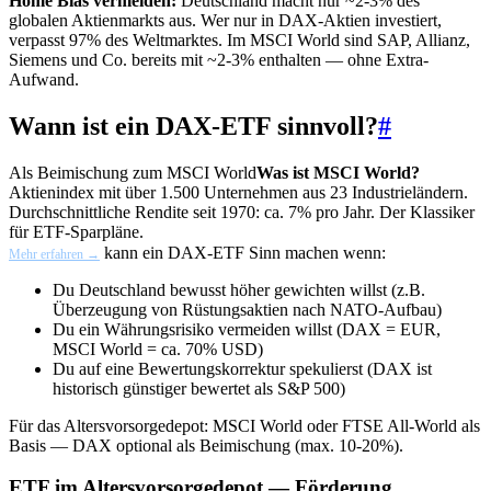
Home Bias vermeiden:
Deutschland macht nur ~2-3% des
globalen Aktienmarkts aus. Wer nur in DAX-Aktien investiert,
verpasst 97% des Weltmarktes. Im MSCI World sind SAP, Allianz,
Siemens und Co. bereits mit ~2-3% enthalten — ohne Extra-
Aufwand.
Wann ist ein DAX-ETF sinnvoll?
#
Als Beimischung zum
MSCI World
Was ist MSCI World?
Aktienindex mit über 1.500 Unternehmen aus 23 Industrieländern.
Durchschnittliche Rendite seit 1970: ca. 7% pro Jahr. Der Klassiker
für ETF-Sparpläne.
kann ein DAX-ETF Sinn machen wenn:
Mehr erfahren →
Du Deutschland bewusst höher gewichten willst (z.B.
Überzeugung von Rüstungsaktien nach NATO-Aufbau)
Du ein Währungsrisiko vermeiden willst (DAX = EUR,
MSCI World = ca. 70% USD)
Du auf eine Bewertungskorrektur spekulierst (DAX ist
historisch günstiger bewertet als S&P 500)
Für das Altersvorsorgedepot: MSCI World oder FTSE All-World als
Basis — DAX optional als Beimischung (max. 10-20%).
ETF im Altersvorsorgedepot — Förderung