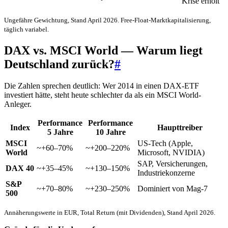
Krise erholt
Ungefähre Gewichtung, Stand April 2026. Free-Float-Marktkapitalisierung,
täglich variabel.
DAX vs. MSCI World — Warum liegt
Deutschland zurück?
#
Die Zahlen sprechen deutlich: Wer 2014 in einen DAX-ETF
investiert hätte, steht heute schlechter da als ein MSCI World-
Anleger.
Performance
Performance
Index
Haupttreiber
5 Jahre
10 Jahre
MSCI
US-Tech (Apple,
~+60–70%
~+200–220%
World
Microsoft, NVIDIA)
SAP, Versicherungen,
DAX 40
~+35–45%
~+130–150%
Industriekonzerne
S&P
~+70–80%
~+230–250%
Dominiert von Mag-7
500
Annäherungswerte in EUR, Total Return (mit Dividenden), Stand April 2026.