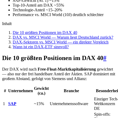
SAP-Gewicht (Nr. 1)
~15%
Top-10-Anteil am DAX
~55%
Technologie-Anteil
~15–20%
Performance vs. MSCI World (10J)
deutlich schlechter
Inhalt
Die 10 größten Positionen im DAX 40
DAX vs. MSCI World — Warum liegt Deutschland zurück?
DAX-Sektoren vs. MSCI World — ein direkter Vergleich
Wann ist ein DAX-ETF sinnvoll?
Die 10 größten Positionen im DAX 40
#
Der DAX wird nach
Free-Float-Marktkapitalisierung
gewichtet
— also nur der frei handelbare Anteil der Aktien. SAP dominiert mit
großem Abstand, gefolgt von Siemens und Allianz:
Gewicht
#
Unternehmen
Branche
Besonderhei
(ca.)
Einziger Tech
1
SAP
~15%
Unternehmenssoftware
Weltkonzern
DE
Spin-offs: