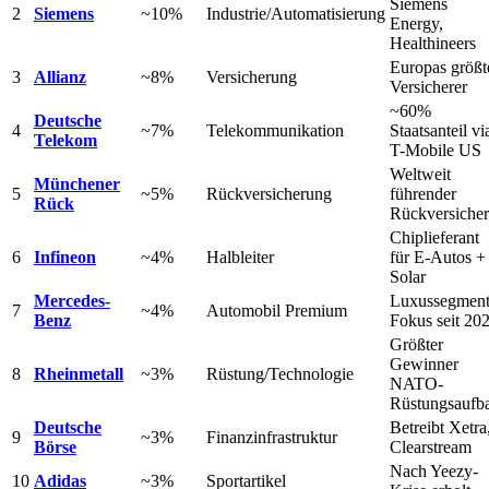
Siemens
2
Siemens
~10%
Industrie/Automatisierung
Energy,
Healthineers
Europas größt
3
Allianz
~8%
Versicherung
Versicherer
~60%
Deutsche
4
~7%
Telekommunikation
Staatsanteil vi
Telekom
T-Mobile US
Weltweit
Münchener
5
~5%
Rückversicherung
führender
Rück
Rückversicher
Chiplieferant
6
Infineon
~4%
Halbleiter
für E-Autos +
Solar
Mercedes-
Luxussegment
7
~4%
Automobil Premium
Benz
Fokus seit 20
Größter
Gewinner
8
Rheinmetall
~3%
Rüstung/Technologie
NATO-
Rüstungsaufb
Deutsche
Betreibt Xetra
9
~3%
Finanzinfrastruktur
Börse
Clearstream
Nach Yeezy-
10
Adidas
~3%
Sportartikel