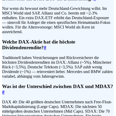
Nur wenn du bewusst mehr Deutschland-Gewichtung willst. Im
MSCI World sind SAP, Allianz und Co. bereits mit ~2-3%
enthalten. Ein extra DAX-ETF erhöht das Deutschland-Exposure
— sinnvoll für Anleger die einen spezifischen Heimatmarkt-Fokus
wollen. Für die Altersvorsorge: MSCI World als Kern ist
ausreichend.
Welche DAX-Aktie hat die höchste
Dividendenrendite?
#
Traditionell haben Versicherungen und Rückversicherer die
höchsten Dividendenrenditen im DAX: Allianz (~5%), Münchener
Rück (~3,5%), Deutsche Telekom (~3,5%). SAP zahlt wenig
Dividende (~1%) — reinvestiert lieber. Mercedes und BMW zahlen
variabel, abhängig vom Jahresgewinn.
Was ist der Unterschied zwischen DAX und MDAX?
#
DAX 40: Die 40 größten deutschen Unternehmen nach Free-Float-
Marktkapitalisierung (Large Caps). MDAX: Die nächsten 50
mittelgroßen deutschen Unternehmen (Mid Caps). SDAX: Die 70
kleinsten börsennotierten deutschen Unternehmen. Für breite