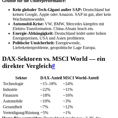
Gründe für die Underperformance:
Kein globaler Tech-Gigant außer SAP:
Deutschland hat
keinen Google, Apple oder Amazon. SAP ist gut, aber kein
Wachstumswunder.
Automobil-Krise:
VW, BMW, Mercedes kämpfen mit
Elektro-Transformation. China-Absatz brach ein.
Energie-Abhängigkeit:
Deutschland leidet unter hohen
Energiepreisen, USA und Asien profitieren.
Politische Unsicherheit:
Energiewende,
Lieferkettenprobleme, geopolitische Lage Europa.
DAX-Sektoren vs. MSCI World — ein
direkter Vergleich
#
Sektor
DAX-Anteil
MSCI World-Anteil
Technologie
~15–18%
~24%
Industrie
~22%
~11%
Finanzen
~18%
~16%
Automobile
~10%
~3%
Gesundheit
~7%
~12%
Verteidigung/Rüstung
~5%
~1%