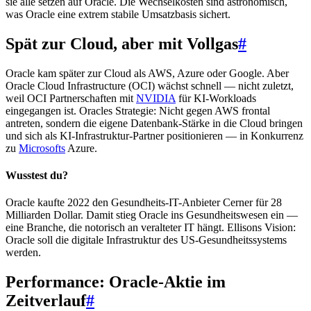
sie alle setzen auf Oracle. Die Wechselkosten sind astronomisch,
was Oracle eine extrem stabile Umsatzbasis sichert.
Spät zur Cloud, aber mit Vollgas
#
Oracle kam später zur Cloud als AWS, Azure oder Google. Aber
Oracle Cloud Infrastructure (OCI) wächst schnell — nicht zuletzt,
weil OCI Partnerschaften mit
NVIDIA
für KI-Workloads
eingegangen ist. Oracles Strategie: Nicht gegen AWS frontal
antreten, sondern die eigene Datenbank-Stärke in die Cloud bringen
und sich als KI-Infrastruktur-Partner positionieren — in Konkurrenz
zu
Microsofts
Azure.
Wusstest du?
Oracle kaufte 2022 den Gesundheits-IT-Anbieter Cerner für 28
Milliarden Dollar. Damit stieg Oracle ins Gesundheitswesen ein —
eine Branche, die notorisch an veralteter IT hängt. Ellisons Vision:
Oracle soll die digitale Infrastruktur des US-Gesundheitssystems
werden.
Performance: Oracle-Aktie im
Zeitverlauf
#