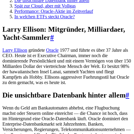
Die unsichtbare Datenbank hinter allem
Spät zur Cloud, aber mit Vollgas
Performance: Oracle-Aktie im Zeitverlauf
In welchen ETFs steckt Oracle?
Larry Ellison: Mitgründer, Milliardaer,
Yacht-Sammler
#
Larry Ellison
gründete
Oracle
1977 und führte es über 37 Jahre als
CEO. Heute ist er Executive Chairman, immer noch die
dominierende Persönlichkeit und mit einem Vermögen von über 150
Milliarden Dollar der viertreichste Mensch der Welt. Er besitzt 98%
der hawaiianischen Insel Lanai, sammelt Yachten und fliegt
Kampfjets als Hobby. Ellisons aggressiver Fuehrungsstil hat Oracle
zu dem gemacht, was es heute ist.
Die unsichtbare Datenbank hinter allem
#
Wenn du Geld am Bankautomaten abhebst, eine Flugbuchung
machst oder Steuern online einreichst — die Chance ist hoch, dass
im Hintergrund eine Oracle-Datenbank läuft. Oracle dominiert den
Enterprise-Datenbankmarkt seit Jahrzehnten. Banken,
Versicherungen, Regierungen, Telekommunikationsunternehmen —