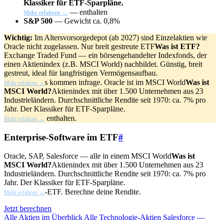
Klassiker für ETF-Sparpläne.
— enthalten
Mehr erfahren →
S&P 500
— Gewicht ca. 0,8%
Wichtig:
Im Altersvorsorgedepot (ab 2027) sind Einzelaktien wie
Oracle nicht zugelassen. Nur breit gestreute
ETF
Was ist ETF?
Exchange Traded Fund — ein börsengehandelter Indexfonds, der
einen Aktienindex (z.B. MSCI World) nachbildet. Günstig, breit
gestreut, ideal für langfristigen Vermögensaufbau.
s kommen infrage. Oracle ist im
MSCI World
Was ist
Mehr erfahren →
MSCI World?
Aktienindex mit über 1.500 Unternehmen aus 23
Industrieländern. Durchschnittliche Rendite seit 1970: ca. 7% pro
Jahr. Der Klassiker für ETF-Sparpläne.
enthalten.
Mehr erfahren →
Enterprise-Software im ETF
#
Oracle, SAP, Salesforce — alle in einem
MSCI World
Was ist
MSCI World?
Aktienindex mit über 1.500 Unternehmen aus 23
Industrieländern. Durchschnittliche Rendite seit 1970: ca. 7% pro
Jahr. Der Klassiker für ETF-Sparpläne.
-ETF. Berechne deine Rendite.
Mehr erfahren →
Jetzt berechnen
Alle Aktien im Überblick
Alle Technologie-Aktien
Salesforce —