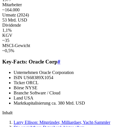
Mitarbeiter
~164.000
Umsatz (2024)
53 Mrd. USD
Dividende
1,1%
KGV
~35
MSCI-Gewicht
~0,5%
Key-Facts: Oracle Corp
#
Unternehmen
Oracle Corporation
ISIN
US68389X1054
Ticker
ORCL
Börse
NYSE
Branche
Software / Cloud
Land
USA
Marktkapitalisierung
ca. 380 Mrd. USD
Inhalt
Larry Ellison: Mitgründer, Milliardaer, Yacht-Sammler