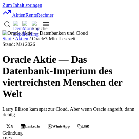
Zum Inhalt springen
AktienRente
Rechner
Start
/
Aktien
/ Oracle
3 Min. Lesezeit
Stand: Mai 2026
Oracle Aktie — Das
Datenbank-Imperium des
viertreichsten Menschen der
Welt
Larry Ellison kam spät zur Cloud. Aber wenn Oracle angreift, dann
richtig.
X
LinkedIn
WhatsApp
Link
Gründung
1977