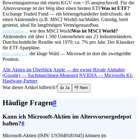
Bewertungsniveau mit einem KGV von ~35 anspruchsvoll. Für die
Altersvorsorge ist der Weg über einen breiten
ETF
Was ist ETF?
Exchange Traded Fund — ein börsengehandelter Indexfonds, der
einen Aktienindex (z.B. MSCI World) nachbildet. Günstig, breit
gestreut, ideal für langfristigen Vermögensaufbau.
wie den
MSCI World
Was ist MSCI World?
Mehr erfahren →
Aktienindex mit über 1.500 Unternehmen aus 23 Industrieländern.
Durchschnittliche Rendite seit 1970: ca. 7% pro Jahr. Der Klassiker
für ETF-Sparpläne.
die kluge Wahl — Microsoft ist dort die zweitgrößte
Mehr erfahren →
Position.
Alle Aktien im Überblick
Apple — der ewige Rivale
Alphabet
(Google) — Suchmaschinen-Monopol
NVIDIA — Microsofts KI-
Hardware-Partner
War dieser Artikel hilfreich?
👍 Ja
👎 Nein
Häufige Fragen
#
Kann ich Microsoft-Aktien im Altersvorsorgedepot
halten?
#
Microsoft-Aktien (ISIN: US5949181045) können im