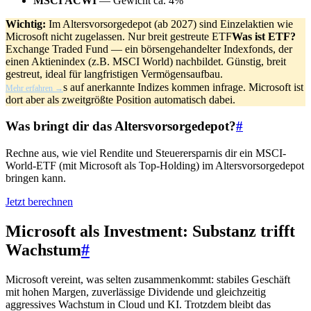
MSCI ACWI
— Gewicht ca. 4%
Wichtig:
Im Altersvorsorgedepot (ab 2027) sind Einzelaktien wie
Microsoft nicht zugelassen. Nur breit gestreute
ETF
Was ist ETF?
Exchange Traded Fund — ein börsengehandelter Indexfonds, der
einen Aktienindex (z.B. MSCI World) nachbildet. Günstig, breit
gestreut, ideal für langfristigen Vermögensaufbau.
s auf anerkannte Indizes kommen infrage. Microsoft ist
Mehr erfahren →
dort aber als zweitgrößte Position automatisch dabei.
Was bringt dir das Altersvorsorgedepot?
#
Rechne aus, wie viel Rendite und Steuerersparnis dir ein MSCI-
World-ETF (mit Microsoft als Top-Holding) im Altersvorsorgedepot
bringen kann.
Jetzt berechnen
Microsoft als Investment: Substanz trifft
Wachstum
#
Microsoft vereint, was selten zusammenkommt: stabiles Geschäft
mit hohen Margen, zuverlässige Dividende und gleichzeitig
aggressives Wachstum in Cloud und KI. Trotzdem bleibt das