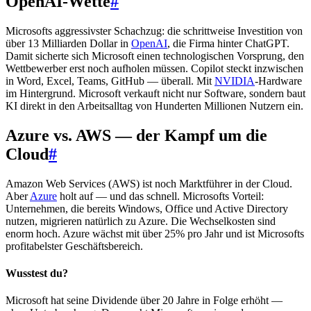
OpenAI-Wette
#
Microsofts aggressivster Schachzug: die schrittweise Investition von
über 13 Milliarden Dollar in
OpenAI
, die Firma hinter ChatGPT.
Damit sicherte sich Microsoft einen technologischen Vorsprung, den
Wettbewerber erst noch aufholen müssen. Copilot steckt inzwischen
in Word, Excel, Teams, GitHub — überall. Mit
NVIDIA
-Hardware
im Hintergrund. Microsoft verkauft nicht nur Software, sondern baut
KI direkt in den Arbeitsalltag von Hunderten Millionen Nutzern ein.
Azure vs. AWS — der Kampf um die
Cloud
#
Amazon Web Services (AWS) ist noch Marktführer in der Cloud.
Aber
Azure
holt auf — und das schnell. Microsofts Vorteil:
Unternehmen, die bereits Windows, Office und Active Directory
nutzen, migrieren natürlich zu Azure. Die Wechselkosten sind
enorm hoch. Azure wächst mit über 25% pro Jahr und ist Microsofts
profitabelster Geschäftsbereich.
Wusstest du?
Microsoft hat seine Dividende über 20 Jahre in Folge erhöht —