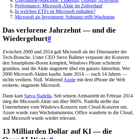
Übernahme-Maschine: LinkedIn, GitHub, Activision
Performance: Microsoft-Aktie im Zeitverlauf
In welchen ETFs ist Microsoft enthalten?
Microsoft als Investment: Substanz trifft Wachstum
Das verlorene Jahrzehnt — und die
Wiedergeburt
#
Zwischen 2000 und 2014 galt Microsoft als der Dinosaurier der
Tech-Branche. Unter CEO Steve Ballmer verpasste der Konzern
den Smartphone-Boom komplett, Windows Phone scheiterte
grandios, und die Aktie stagnierte über ein ganzes Jahrzehnt. Wer
2000 Microsoft-Aktien kaufte, hatte 2014 — nach 14 Jahren —
nichts verdient. Null. Während
Apple
mit dem iPhone die Welt
eroberte, stagnierte Microsoft.
Dann kam
Satya Nadella
. Seit seinem Amtsantritt im Februar 2014
stieg die Microsoft-Aktie um über 900%. Nadella stellte das
Unternehmen vom Windows-Konzern zum Cloud-Konzern um.
Azure wurde zum Wachstumsmotor, Office wanderte in die Cloud,
und Microsoft wurde wieder relevant.
13 Milliarden Dollar auf KI — die