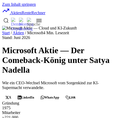
Zum Inhalt springen
AktienRente
Rechner
Start
/
Aktien
/ Microsoft
4 Min. Lesezeit
Stand: Juni 2026
Microsoft Aktie — Der
Comeback-König unter Satya
Nadella
Wie ein CEO-Wechsel Microsoft vom Sorgenkind zur KI-
Supermacht verwandelte.
X
LinkedIn
WhatsApp
Link
Gründung
1975
Mitarbeiter
~221.000