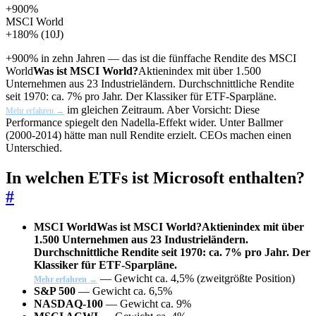
+900%
MSCI World
+180%
(10J)
+900% in zehn Jahren — das ist die fünffache Rendite des
MSCI
World
Was ist MSCI World?
Aktienindex mit über 1.500
Unternehmen aus 23 Industrieländern. Durchschnittliche Rendite
seit 1970: ca. 7% pro Jahr. Der Klassiker für ETF-Sparpläne.
im gleichen Zeitraum. Aber Vorsicht: Diese
Mehr erfahren →
Performance spiegelt den Nadella-Effekt wider. Unter Ballmer
(2000-2014) hätte man null Rendite erzielt. CEOs machen einen
Unterschied.
In welchen ETFs ist Microsoft enthalten?
#
MSCI World
Was ist MSCI World?
Aktienindex mit über
1.500 Unternehmen aus 23 Industrieländern.
Durchschnittliche Rendite seit 1970: ca. 7% pro Jahr. Der
Klassiker für ETF-Sparpläne.
— Gewicht ca. 4,5% (zweitgrößte Position)
Mehr erfahren →
S&P 500
— Gewicht ca. 6,5%
NASDAQ-100
— Gewicht ca. 9%