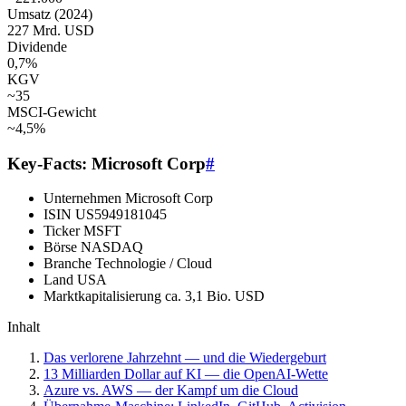
Umsatz (2024)
227 Mrd. USD
Dividende
0,7%
KGV
~35
MSCI-Gewicht
~4,5%
Key-Facts: Microsoft Corp
#
Unternehmen
Microsoft Corp
ISIN
US5949181045
Ticker
MSFT
Börse
NASDAQ
Branche
Technologie / Cloud
Land
USA
Marktkapitalisierung
ca. 3,1 Bio. USD
Inhalt
Das verlorene Jahrzehnt — und die Wiedergeburt
13 Milliarden Dollar auf KI — die OpenAI-Wette
Azure vs. AWS — der Kampf um die Cloud