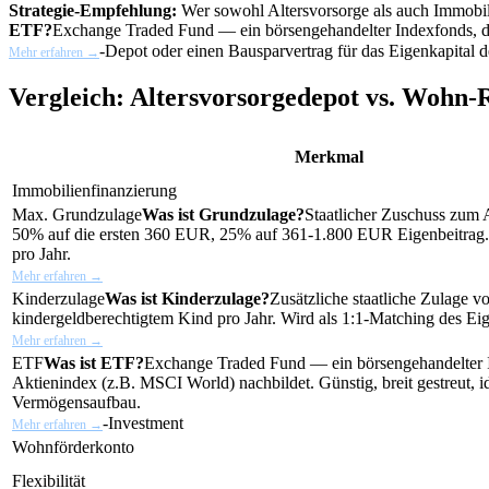
Strategie-Empfehlung:
Wer sowohl Altersvorsorge als auch Immobili
ETF?
Exchange Traded Fund — ein börsengehandelter Indexfonds, der 
-Depot oder einen Bausparvertrag für das Eigenkapital 
Mehr erfahren →
Vergleich: Altersvorsorgedepot vs. Wohn-R
Merkmal
Immobilienfinanzierung
Max.
Grundzulage
Was ist Grundzulage?
Staatlicher Zuschuss zum 
50% auf die ersten 360 EUR, 25% auf 361-1.800 EUR Eigenbeitra
pro Jahr.
Mehr erfahren →
Kinderzulage
Was ist Kinderzulage?
Zusätzliche staatliche Zulage 
kindergeldberechtigtem Kind pro Jahr. Wird als 1:1-Matching des Ei
Mehr erfahren →
ETF
Was ist ETF?
Exchange Traded Fund — ein börsengehandelter I
Aktienindex (z.B. MSCI World) nachbildet. Günstig, breit gestreut, id
Vermögensaufbau.
-Investment
Mehr erfahren →
Wohnförderkonto
Flexibilität