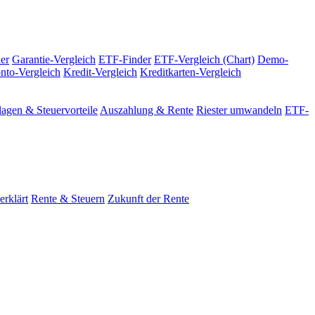
er
Garantie-Vergleich
ETF-Finder
ETF-Vergleich (Chart)
Demo-
nto-Vergleich
Kredit-Vergleich
Kreditkarten-Vergleich
agen & Steuervorteile
Auszahlung & Rente
Riester umwandeln
ETF-
erklärt
Rente & Steuern
Zukunft der Rente