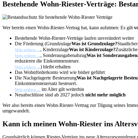
Bestehende Wohn-Riester-Verträge: Besta
Wer bereits einen Wohn-Riester-Vertrag hat, kann aufatmen: Es gilt
v
Bestehende Wohn-Riester-Verträge laufen unverändert weiter
Die Förderung (
Grundzulage
Was ist Grundzulage?
Staatlich
,
Kinderzulage
Was ist Kinderzulage?
Zusätzliche
Mehr erfahren →
,
Sonderausgabenabzug
Was ist Sonderausgabe
Mehr erfahren →
reduzieren die Einkommensteuer.
) bleibt erhalten
Mehr erfahren →
Das Wohnförderkonto wird wie bisher geführt
Die
Nachgelagerte Besteuerung
Was ist Nachgelagerte Beste
Einkommensteuersatz besteuert.
im Alter gilt weiterhin
Mehr erfahren →
Neuabschlüsse sind ab 2027 jedoch
nicht mehr möglich
Wer also bereits einen Wohn-Riester-Vertrag zur Tilgung seines Immob
umgewandelt.
Kann ich meinen Wohn-Riester ins Alters
Grundsätzlich können Riester-Verträge ins neue Altersvorsorgedepot