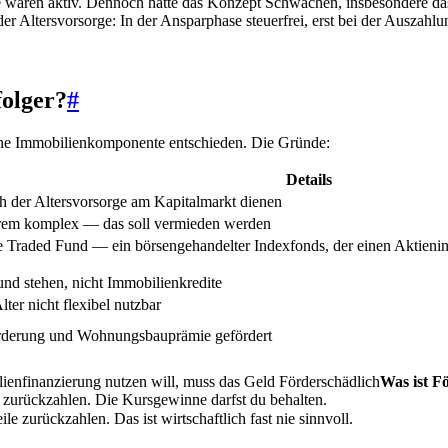
ge waren aktiv. Dennoch hatte das Konzept Schwächen, insbesondere d
 der Altersvorsorge: In der Ansparphase steuerfrei, erst bei der Ausz
olger?
#
ine Immobilienkomponente entschieden. Die Gründe:
Details
ch der Altersvorsorge am Kapitalmarkt dienen
trem komplex — das soll vermieden werden
Traded Fund — ein börsengehandelter Indexfonds, der einen Aktieninde
und stehen, nicht Immobilienkredite
ter nicht flexibel nutzbar
rderung und Wohnungsbauprämie gefördert
lienfinanzierung nutzen will, muss das Geld
Förderschädlich
Was ist F
e zurückzahlen. Die Kursgewinne darfst du behalten.
 zurückzahlen. Das ist wirtschaftlich fast nie sinnvoll.