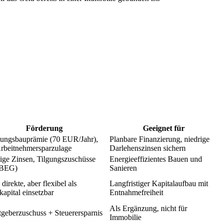
Förderung
Geeignet für
ngsbauprämie (70 EUR/Jahr),
Planbare Finanzierung, niedrige
Arbeitnehmersparzulage
Darlehenszinsen sichern
ige Zinsen, Tilgungszuschüsse
Energieeffizientes Bauen und
 BEG)
Sanieren
direkte, aber flexibel als
Langfristiger Kapitalaufbau mit
kapital einsetzbar
Entnahmefreiheit
Als Ergänzung, nicht für
tgeberzuschuss + Steuerersparnis
Immobilie