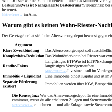
Wohn-Riester war bei Familien beliebt — über 1,6 Millionen Verträ
Besteuerung
Was ist Nachgelagerte Besteuerung?
Steuerprinzip bei
besteuert.
im Alter.
Mehr erfahren →
Warum gibt es keinen Wohn-Riester-Nachf
Der Gesetzgeber hat sich beim Altersvorsorgedepot bewusst gegen e
Argument
Klare Zweckbindung
Das Altersvorsorgedepot soll ausschließli
Komplexitäts-Reduktion
Das Wohnförderkonto bei Riester war ex
Langfristiges
ETF
Was ist ETF?
Exchange 
Rendite-Fokus
langfristigen Vermögensaufbau.
-Investment soll im Vordergr
Mehr erfahren →
Immobilie ≠ Liquidität
Eine Immobilie bindet Kapital und ist im Al
Separate Förderung
Immobilien werden über KfW, Bausparfö
existiert
Die Konseqünz:
Wer das Altersvorsorgedepot für eine Immobi
entnimmst, musst du alle erhaltenen Zulagen und Steuervorteil
entnehmen — und alle Zulagen sowie Steuervorteile
Mehr erfahren →