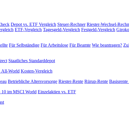
Check
Depot vs. ETF Vergleich
Steuer-Rechner
Riester-Wechsel-Rechn
rgleich
ETF-Vergleich
Tagesgeld-Vergleich
Festgeld-Vergleich
Giroko
ellte
Für Selbständige
Für Arbeitslose
Für Beamte
Wie beantragen?
Zul
rect
Staatliches Standarddepot
 All-World
Kosten-Vergleich
veau
Betriebliche Altersvorsorge
Riester-Rente
Rürup-Rente
Basisrente 
 10 im MSCI World
Einzelaktien vs. ETF
st