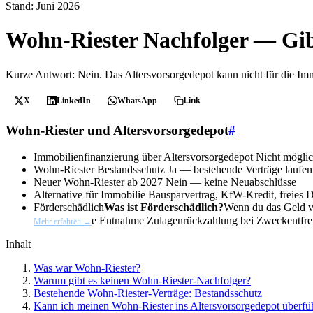
Stand: Juni 2026
Wohn-Riester Nachfolger — Gib
Kurze Antwort: Nein. Das Altersvorsorgedepot kann nicht für die Im
X
LinkedIn
WhatsApp
Link
Wohn-Riester und Altersvorsorgedepot
#
Immobilienfinanzierung über Altersvorsorgedepot
Nicht mögli
Wohn-Riester Bestandsschutz
Ja — bestehende Verträge laufen
Neuer Wohn-Riester ab 2027
Nein — keine Neuabschlüsse
Alternative für Immobilie
Bausparvertrag, KfW-Kredit, freies 
Förderschädlich
Was ist Förderschädlich?
Wenn du das Geld vo
e Entnahme
Zulagenrückzahlung bei Zweckentfr
Mehr erfahren →
Inhalt
Was war Wohn-Riester?
Warum gibt es keinen Wohn-Riester-Nachfolger?
Bestehende Wohn-Riester-Verträge: Bestandsschutz
Kann ich meinen Wohn-Riester ins Altersvorsorgedepot überfü