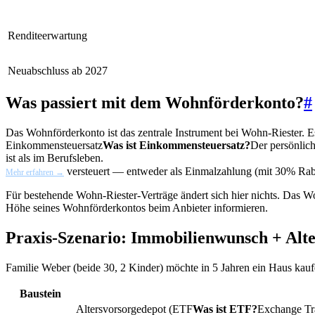
Renditeerwartung
Neuabschluss ab 2027
Was passiert mit dem Wohnförderkonto?
#
Das Wohnförderkonto ist das zentrale Instrument bei Wohn-Riester. Es e
Einkommensteuersatz
Was ist Einkommensteuersatz?
Der persönlic
ist als im Berufsleben.
versteuert — entweder als Einmalzahlung (mit 30% Rabat
Mehr erfahren →
Für bestehende Wohn-Riester-Verträge ändert sich hier nichts. Das Woh
Höhe seines Wohnförderkontos beim Anbieter informieren.
Praxis-Szenario: Immobilienwunsch + Alt
Familie Weber (beide 30, 2 Kinder) möchte in 5 Jahren ein Haus kaufen
Baustein
Altersvorsorgedepot (
ETF
Was ist ETF?
Exchange Tra