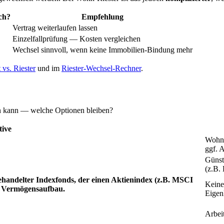
ch?
Empfehlung
Vertrag weiterlaufen lassen
Einzelfallprüfung — Kosten vergleichen
Wechsel sinnvoll, wenn keine Immobilien-Bindung mehr
 vs. Riester
und im
Riester-Wechsel-Rechner
.
en kann — welche Optionen bleiben?
tive
Wohnu
ggf. 
Günst
(z.B.
andelter Indexfonds, der einen Aktienindex (z.B. MSCI
Keine 
gen Vermögensaufbau.
Eigen
Arbei