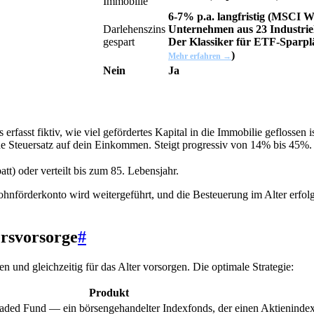
Immobilie
6-7% p.a. langfristig (
MSCI W
Darlehenszins
Unternehmen aus 23 Industriel
gespart
Der Klassiker für ETF-Sparpl
)
Mehr erfahren →
Nein
Ja
rfasst fiktiv, wie viel gefördertes Kapital in die Immobilie geflossen 
he Steuersatz auf dein Einkommen. Steigt progressiv von 14% bis 45%
t) oder verteilt bis zum 85. Lebensjahr.
nförderkonto wird weitergeführt, und die Besteuerung im Alter erfolgt 
ersvorsorge
#
 und gleichzeitig für das Alter vorsorgen. Die optimale Strategie:
Produkt
ded Fund — ein börsengehandelter Indexfonds, der einen Aktienindex