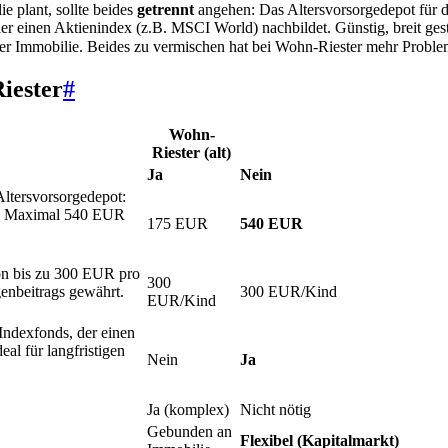
e plant, sollte beides
getrennt
angehen: Das Altersvorsorgedepot für di
einen Aktienindex (z.B. MSCI World) nachbildet. Günstig, breit gestr
der Immobilie. Beides zu vermischen hat bei Wohn-Riester mehr Problem
iester
#
Wohn-
Riester (alt)
Ja
Nein
Altersvorsorgedepot:
g. Maximal 540 EUR
175 EUR
540 EUR
von bis zu 300 EUR pro
300
genbeitrags gewährt.
300 EUR/Kind
EUR/Kind
ndexfonds, der einen
eal für langfristigen
Nein
Ja
Ja (komplex)
Nicht nötig
Gebunden an
Flexibel (Kapitalmarkt)