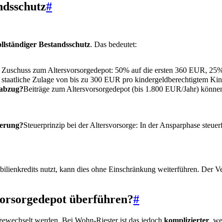
ndsschutz
#
ollständiger Bestandsschutz
. Das bedeutet:
er Zuschuss zum Altersvorsorgedepot: 50% auf die ersten 360 EUR, 2
 staatliche Zulage von bis zu 300 EUR pro kindergeldberechtigtem Kin
nabzug?
Beiträge zum Altersvorsorgedepot (bis 1.800 EUR/Jahr) können
uerung?
Steuerprinzip bei der Altersvorsorge: In der Ansparphase steue
ilienkredits nutzt, kann dies ohne Einschränkung weiterführen. Der Ve
vorsorgedepot überführen?
#
 gewechselt werden. Bei Wohn-Riester ist das jedoch
komplizierter
, we