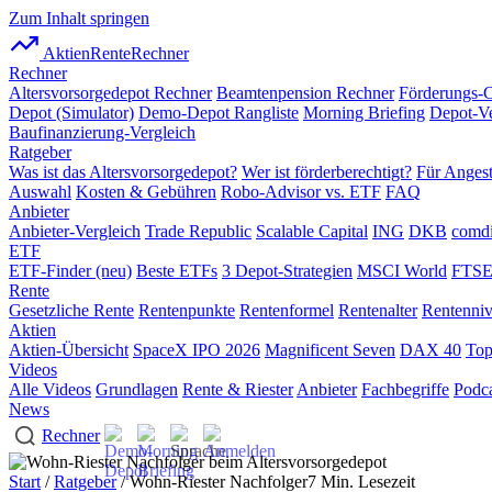
Zum Inhalt springen
AktienRente
Rechner
Rechner
Altersvorsorgedepot Rechner
Beamtenpension Rechner
Förderungs-
Depot (Simulator)
Demo-Depot Rangliste
Morning Briefing
Depot-Ve
Baufinanzierung-Vergleich
Ratgeber
Was ist das Altersvorsorgedepot?
Wer ist förderberechtigt?
Für Angest
Auswahl
Kosten & Gebühren
Robo-Advisor vs. ETF
FAQ
Anbieter
Anbieter-Vergleich
Trade Republic
Scalable Capital
ING
DKB
comdi
ETF
ETF-Finder (neu)
Beste ETFs
3 Depot-Strategien
MSCI World
FTSE
Rente
Gesetzliche Rente
Rentenpunkte
Rentenformel
Rentenalter
Rentenni
Aktien
Aktien-Übersicht
SpaceX IPO 2026
Magnificent Seven
DAX 40
Top
Videos
Alle Videos
Grundlagen
Rente & Riester
Anbieter
Fachbegriffe
Podca
News
Rechner
Start
/
Ratgeber
/ Wohn-Riester Nachfolger
7 Min. Lesezeit