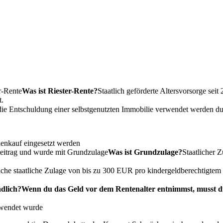
r-Rente
Was ist Riester-Rente?
Staatlich geförderte Altersvorsorge sei
t.
 die Entschuldung einer selbstgenutzten Immobilie verwendet werden dur
ienkauf eingesetzt werden
beitrag und wurde mit
Grundzulage
Was ist Grundzulage?
Staatlicher 
iche staatliche Zulage von bis zu 300 EUR pro kindergeldberechtigtem 
ädlich?
Wenn du das Geld vor dem Rentenalter entnimmst, musst du
erwendet wurde