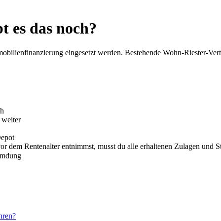
t es das noch?
mobilienfinanzierung eingesetzt werden. Bestehende Wohn-Riester-Ver
ch
 weiter
Depot
r dem Rentenalter entnimmst, musst du alle erhaltenen Zulagen und St
emdung
hren?