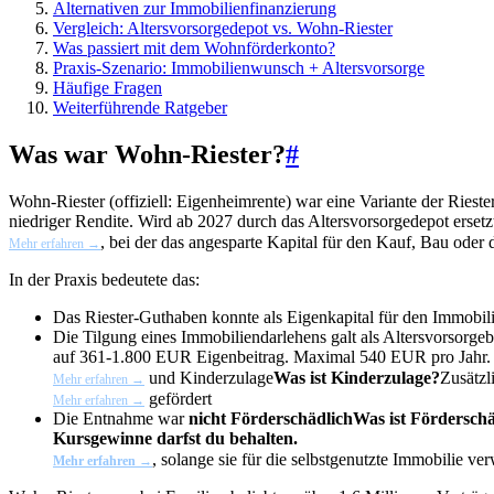
Alternativen zur Immobilienfinanzierung
Vergleich: Altersvorsorgedepot vs. Wohn-Riester
Was passiert mit dem Wohnförderkonto?
Praxis-Szenario: Immobilienwunsch + Altersvorsorge
Häufige Fragen
Weiterführende Ratgeber
Was war Wohn-Riester?
#
Wohn-Riester (offiziell: Eigenheimrente) war eine Variante der
Rieste
niedriger Rendite. Wird ab 2027 durch das Altersvorsorgedepot ersetz
, bei der das angesparte Kapital für den Kauf, Bau oder
Mehr erfahren →
In der Praxis bedeutete das:
Das Riester-Guthaben konnte als Eigenkapital für den Immobil
Die Tilgung eines Immobiliendarlehens galt als Altersvorsorge
auf 361-1.800 EUR Eigenbeitrag. Maximal 540 EUR pro Jahr.
und
Kinderzulage
Was ist Kinderzulage?
Zusätzl
Mehr erfahren →
gefördert
Mehr erfahren →
Die Entnahme war
nicht
Förderschädlich
Was ist Fördersch
Kursgewinne darfst du behalten.
, solange sie für die selbstgenutzte Immobilie v
Mehr erfahren →