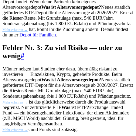
Depot landet. Wenn deine Partnerin kein eigenes
Altersvorsorgedepot
Was ist Altersvorsorgedepot?
Neues staatlich
gefördertes ETF-Depot für die Altersvorsorge ab 2026/2027. Ersetzt
die Riester-Rente. Mit Grundzulage (max. 540 EUR/Jahr),
Sonderausgabenabzug (bis 1.800 EUR/Jahr) und Pfändungsschutz.
hat, könnt ihr die Zuordnung ändern. Details findest
Mehr erfahren →
du unter
Depot für Familien
.
Fehler Nr. 3: Zu viel Risiko — oder zu
wenig
#
Männer neigen laut Studien eher dazu, übermäßig riskant zu
investieren — Einzelaktien, Krypto, gehebelte Produkte. Beim
Altersvorsorgedepot
Was ist Altersvorsorgedepot?
Neues staatlich
gefördertes ETF-Depot für die Altersvorsorge ab 2026/2027. Ersetzt
die Riester-Rente. Mit Grundzulage (max. 540 EUR/Jahr),
Sonderausgabenabzug (bis 1.800 EUR/Jahr) und Pfändungsschutz.
ist das glücklicherweise durch die Produktauswahl
Mehr erfahren →
begrenzt. Nur zertifizierte
ETF
Was ist ETF?
Exchange Traded
Fund — ein börsengehandelter Indexfonds, der einen Aktienindex
(z.B. MSCI World) nachbildet. Günstig, breit gestreut, ideal für
langfristigen Vermögensaufbau.
s und Fonds sind zulässig.
Mehr erfahren →