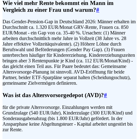
Wie viel mehr Rente bekommt ein Mann im
Vergleich zu einer Frau und warum?
#
Das Gender-Pension-Gap in Deutschland 2026: Männer erhalten im
Durchschnitt ca. 1.320 EUR/Monat GRV-Rente, Frauen ca. 850
EUR/Monat - ein Gap von ca. 35-40 %. Ursachen: (1) Männer
arbeiten durchschnittlich mehr Jahre in Vollzeit (38 Jahre vs. 28
Jahre effektive Vollzeitäquivalente). (2) Höhere Löhne durch
Berufswahl und Beförderungen (Gender Pay Gap). (3) Frauen
unterbrechen häufiger für Kindererziehung. Kindererziehungszeiten
bringen aber 3 Rentenpunkte je Kind (ca. 112 EUR/Monat/Kind) -
das gleicht einen Teil aus. Für Paare bedeutet das: Gemeinsame
Altersvorsorge-Planung ist sinnvoll. AVD-Eröffnung für beide
Partner, beider ETF-Sparpläne separat halten (Scheidungsschutz),
gemeinsame Zielvermögen definieren.
Was ist das Altersvorsorgedepot (AVD)?
#
für die private Altersvorsorge. Einzahlungen werden mit
Grundzulage (540 EUR/Jahr), Kinderzulage (300 EUR/Kind) und
Sonderausgabenabzug (bis 1.800 EUR/Jahr) gefördert. In der
Ansparphase keine Abgeltungsteuer - Kapital arbeitet ungestört bis
zur Rente.