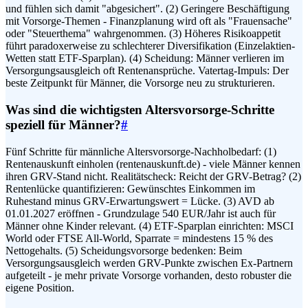
und fühlen sich damit "abgesichert". (2) Geringere Beschäftigung
mit Vorsorge-Themen - Finanzplanung wird oft als "Frauensache"
oder "Steuerthema" wahrgenommen. (3) Höheres Risikoappetit
führt paradoxerweise zu schlechterer Diversifikation (Einzelaktien-
Wetten statt ETF-Sparplan). (4) Scheidung: Männer verlieren im
Versorgungsausgleich oft Rentenansprüche. Vatertag-Impuls: Der
beste Zeitpunkt für Männer, die Vorsorge neu zu strukturieren.
Was sind die wichtigsten Altersvorsorge-Schritte
speziell für Männer?
#
Fünf Schritte für männliche Altersvorsorge-Nachholbedarf: (1)
Rentenauskunft einholen (rentenauskunft.de) - viele Männer kennen
ihren GRV-Stand nicht. Realitätscheck: Reicht der GRV-Betrag? (2)
Rentenlücke quantifizieren: Gewünschtes Einkommen im
Ruhestand minus GRV-Erwartungswert = Lücke. (3) AVD ab
01.01.2027 eröffnen - Grundzulage 540 EUR/Jahr ist auch für
Männer ohne Kinder relevant. (4) ETF-Sparplan einrichten: MSCI
World oder FTSE All-World, Sparrate = mindestens 15 % des
Nettogehalts. (5) Scheidungsvorsorge bedenken: Beim
Versorgungsausgleich werden GRV-Punkte zwischen Ex-Partnern
aufgeteilt - je mehr private Vorsorge vorhanden, desto robuster die
eigene Position.