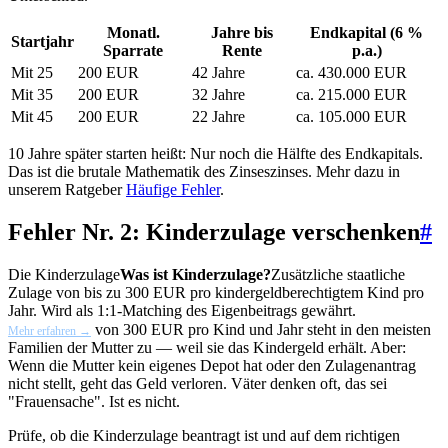
Monatl.
Jahre bis
Endkapital (6 %
Startjahr
Sparrate
Rente
p.a.)
Mit 25
200 EUR
42 Jahre
ca. 430.000 EUR
Mit 35
200 EUR
32 Jahre
ca. 215.000 EUR
Mit 45
200 EUR
22 Jahre
ca. 105.000 EUR
10 Jahre später starten heißt: Nur noch die Hälfte des Endkapitals.
Das ist die brutale Mathematik des Zinseszinses. Mehr dazu in
unserem Ratgeber
Häufige Fehler
.
Fehler Nr. 2: Kinderzulage verschenken
#
Die
Kinderzulage
Was ist Kinderzulage?
Zusätzliche staatliche
Zulage von bis zu 300 EUR pro kindergeldberechtigtem Kind pro
Jahr. Wird als 1:1-Matching des Eigenbeitrags gewährt.
von 300 EUR pro Kind und Jahr steht in den meisten
Mehr erfahren →
Familien der Mutter zu — weil sie das Kindergeld erhält. Aber:
Wenn die Mutter kein eigenes Depot hat oder den Zulagenantrag
nicht stellt, geht das Geld verloren. Väter denken oft, das sei
"Frauensache". Ist es nicht.
Prüfe, ob die Kinderzulage beantragt ist und auf dem richtigen