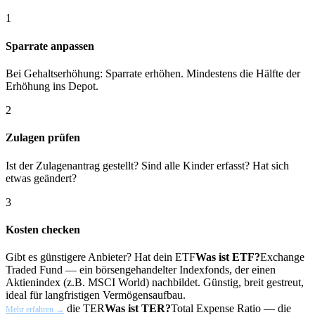
1
Sparrate anpassen
Bei Gehaltserhöhung: Sparrate erhöhen. Mindestens die Hälfte der
Erhöhung ins Depot.
2
Zulagen prüfen
Ist der Zulagenantrag gestellt? Sind alle Kinder erfasst? Hat sich
etwas geändert?
3
Kosten checken
Gibt es günstigere Anbieter? Hat dein
ETF
Was ist ETF?
Exchange
Traded Fund — ein börsengehandelter Indexfonds, der einen
Aktienindex (z.B. MSCI World) nachbildet. Günstig, breit gestreut,
ideal für langfristigen Vermögensaufbau.
die
TER
Was ist TER?
Total Expense Ratio — die
Mehr erfahren →