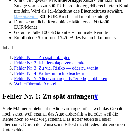
Kinderzulage
Was ist Kinderzulage?
Zusätzliche staatliche
Zulage von bis zu 300 EUR pro kindergeldberechtigtem Kind
pro Jahr. Wird als 1:1-Matching des Eigenbeitrags gewährt.
300 EUR/Kind — oft nicht beantragt
Mehr erfahren →
Durchschnittliche Rentenlücke Männer
ca. 600-800
EUR/Monat
Garantie-Falle
100 % Garantie = minimale Rendite
Empfohlene Sparquote
15-20 % des Nettoeinkommens
Inhalt
Fehler Nr. 1: Zu spät anfangen
Fehler Nr. 2: Kinderzulage verschenken
Fehler Nr. 3: Zu viel Risiko — oder zu wenig
Fehler Nr. 4: Partnerin nicht absichern
Fehler Nr. 5: Altersvorsorge als "erledigt" abhaken
Weiterführende Artikel
Fehler Nr. 1: Zu spät anfangen
#
Viele Männer schieben die Altersvorsorge auf — weil das Gehalt
noch steigt, weil erstmal das Auto abbezahlt wird oder weil die
Rente noch so weit weg scheint. Das ist der teuerste Fehler
überhaupt. Durch den Zinseszins-Effekt macht jedes Jahr enormen
Unterschied.