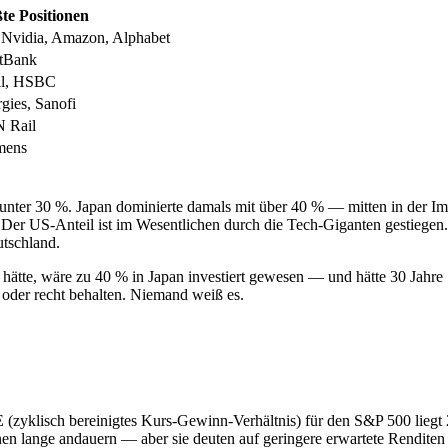
te Positionen
, Nvidia, Amazon, Alphabet
ftBank
ll, HSBC
ies, Sanofi
N Rail
mens
nter 30 %. Japan dominierte damals mit über 40 % — mitten in der Im
Der US-Anteil ist im Wesentlichen durch die Tech-Giganten gestiegen. A
utschland.
hätte, wäre zu 40 % in Japan investiert gewesen — und hätte 30 Jahr
oder recht behalten. Niemand weiß es.
(zyklisch bereinigtes Kurs-Gewinn-Verhältnis) für den S&P 500 liegt 20
lange andauern — aber sie deuten auf geringere erwartete Renditen i