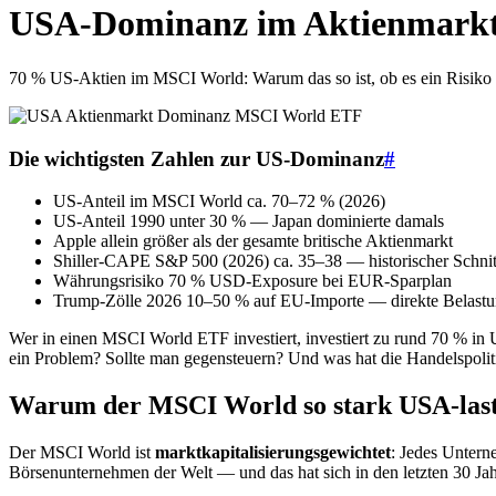
USA-Dominanz im Aktienmarkt 
70 % US-Aktien im MSCI World: Warum das so ist, ob es ein Risiko da
Die wichtigsten Zahlen zur US-Dominanz
#
US-Anteil im MSCI World
ca. 70–72 % (2026)
US-Anteil 1990
unter 30 % — Japan dominierte damals
Apple allein
größer als der gesamte britische Aktienmarkt
Shiller-CAPE S&P 500 (2026)
ca. 35–38 — historischer Schnit
Währungsrisiko
70 % USD-Exposure bei EUR-Sparplan
Trump-Zölle 2026
10–50 % auf EU-Importe — direkte Belast
Wer in einen MSCI World ETF investiert, investiert zu rund 70 % in
ein Problem? Sollte man gegensteuern? Und was hat die Handelspoli
Warum der MSCI World so stark USA-lasti
Der MSCI World ist
marktkapitalisierungsgewichtet
: Jedes Untern
Börsenunternehmen der Welt — und das hat sich in den letzten 30 Jah