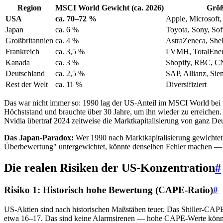
Region
MSCI World Gewicht (ca. 2026)
Größ
USA
ca. 70–72 %
Apple, Microsoft
Japan
ca. 6 %
Toyota, Sony, So
Großbritannien
ca. 4 %
AstraZeneca, She
Frankreich
ca. 3,5 %
LVMH, TotalEnerg
Kanada
ca. 3 %
Shopify, RBC, C
Deutschland
ca. 2,5 %
SAP, Allianz, Sie
Rest der Welt
ca. 11 %
Diversifiziert
Das war nicht immer so: 1990 lag der US-Anteil im MSCI World bei u
Höchststand und brauchte über 30 Jahre, um ihn wieder zu erreichen. 
Nvidia übertraf 2024 zeitweise die Marktkapitalisierung von ganz De
Das Japan-Paradox:
Wer 1990 nach Marktkapitalisierung gewichtet 
Überbewertung" untergewichtet, könnte denselben Fehler machen — 
Die realen Risiken der US-Konzentration
#
Risiko 1: Historisch hohe Bewertung (CAPE-Ratio)
#
US-Aktien sind nach historischen Maßstäben teuer. Das Shiller-CAPE 
etwa 16–17. Das sind keine Alarmsirenen — hohe CAPE-Werte können 