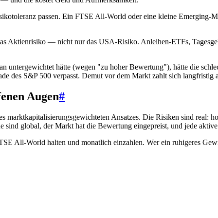
kotoleranz passen. Ein FTSE All-World oder eine kleine Emerging-Ma
das Aktienrisiko — nicht nur das USA-Risiko. Anleihen-ETFs, Tagesg
n untergewichtet hätte (wegen "zu hoher Bewertung"), hätte die schl
de des S&P 500 verpasst. Demut vor dem Markt zahlt sich langfristig 
fenen Augen
#
marktkapitalisierungsgewichteten Ansatzes. Die Risiken sind real: ho
ind global, der Markt hat die Bewertung eingepreist, und jede aktive
TSE All-World halten und monatlich einzahlen. Wer ein ruhigeres Gew