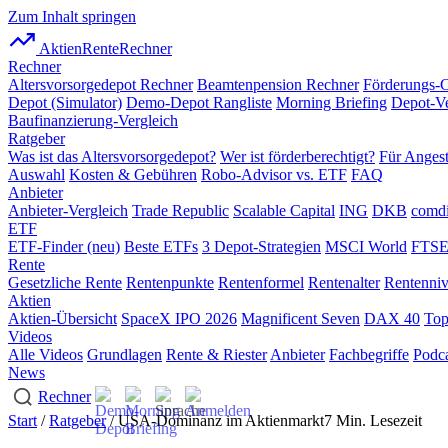
Zum Inhalt springen
AktienRente
Rechner
Rechner
Altersvorsorgedepot Rechner
Beamtenpension Rechner
Förderungs-
Depot (Simulator)
Demo-Depot Rangliste
Morning Briefing
Depot-Ve
Baufinanzierung-Vergleich
Ratgeber
Was ist das Altersvorsorgedepot?
Wer ist förderberechtigt?
Für Angest
Auswahl
Kosten & Gebühren
Robo-Advisor vs. ETF
FAQ
Anbieter
Anbieter-Vergleich
Trade Republic
Scalable Capital
ING
DKB
comdi
ETF
ETF-Finder (neu)
Beste ETFs
3 Depot-Strategien
MSCI World
FTSE
Rente
Gesetzliche Rente
Rentenpunkte
Rentenformel
Rentenalter
Rentenni
Aktien
Aktien-Übersicht
SpaceX IPO 2026
Magnificent Seven
DAX 40
Top
Videos
Alle Videos
Grundlagen
Rente & Riester
Anbieter
Fachbegriffe
Podca
News
Rechner
Start
/
Ratgeber
/ USA-Dominanz im Aktienmarkt
7 Min. Lesezeit