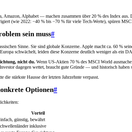
 Amazon, Alphabet — machen zusammen über 20 % des Index aus. Das is
rrigiert (wie 2022: −40 % bis −70 % für viele Tech-Werte), spüren MSC
oblem sein muss
#
ssischen Sinne. Sie sind globale Konzerne. Apple macht ca. 60 % sei
 Europa schwächelt, leiden diese Konzerne deutlich weniger als ein DA
chtung, nicht du.
Wenn US-Aktien 70 % des MSCI World ausmachen, is
-Investor dagegen wettet, braucht gute Gründe — und historisch haben so
die stärkste Hausse der letzten Jahrzehnte verpasst.
onkrete Optionen
#
ichkeiten:
Vorteil
infach, günstig, bewährt
chwellenländer inklusive