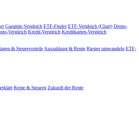
er
Garantie-Vergleich
ETF-Finder
ETF-Vergleich (Chart)
Demo-
nto-Vergleich
Kredit-Vergleich
Kreditkarten-Vergleich
agen & Steuervorteile
Auszahlung & Rente
Riester umwandeln
ETF-
erklärt
Rente & Steuern
Zukunft der Rente