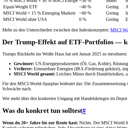
70 % MSCI World + 30 % MSCI Europe
~50 %
Mittel
B
Equal-Weight ETF
~40 %
Gering
A
MSCI World + 15 % Emerging Markets
~60 %
Gering
I
MSCI World ohne USA
0 %
Gering
E
Mehr zu den Unterschieden zwischen den Indexkonzepten:
MSCI Wor
Der Trump-Effekt auf ETF-Portfolios — k
Trumps Rückkehr ins Weiße Haus hat seit Januar 2025 zu messbaren 
Gewinner:
US-Energieproduzenten (Öl, Gas, Kohle), Rüstungs
Verlierer:
Erneuerbare Energien (IRA-Förderung gekürzt), im
MSCI World gesamt:
Leichtes Minus durch Handelsrisiken, 
Für den MSCI-World-Sparplan bedeutet das: Die Zusammensetzung verän
Schwäche nach.
Wer mehr über den konkreten Umgang mit Handelskriegen im Depot 
Was du konkret tun solltest
#
Wenn du 20+ Jahre bis zur Rente hast:
Nichts. Der MSCI World funk
Kapitalwachstum teilzuhaben. Jede Abweichung ist eine aktive Wett