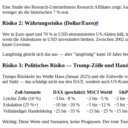
Eine Studie des Research-Unternehmens Research Affiliates zeigt: Au
weniger als die historischen 7 % real.
Risiko 2: Währungsrisiko (Dollar/Euro)
#
Wer in Euro spart und 70 % in USD-denominierten US-Aktien hält, t
wenn die Aktienkurse in USD unverändert bleiben. Zwischen 2002 u
kaum Gewinne.
Langfristig gleicht sich das aus — aber "langfristig" kann 10 Jahre be
Risiko 3: Politisches Risiko — Trump-Zölle und Hand
Trumps Rückkehr ins Weiße Haus (Januar 2025) und die Zollwelle vo
auf Stahl — das schädigt nicht nur den DAX, sondern auch US-Konze
Zoll-Szenario
DAX (geschätzt)
MSCI World
S&P
Leichte Zölle (10 %)
−3 bis −8 %
−2 bis −5 %
−2 bis 
Eskalation (25 %+)
−10 bis −20 %
−5 bis −12 %
−5 bis
Vollständiger Handelskrieg
−25 bis −35 %
−15 bis −25 %
−15 bi
Wichtig: Diese Werte sind Szenarien, keine Prognosen. Der erste Trum