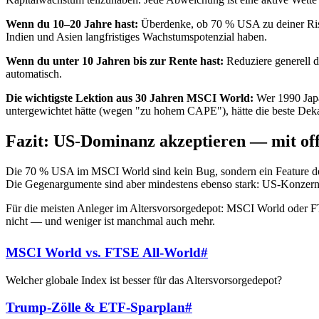
Wenn du 10–20 Jahre hast:
Überdenke, ob 70 % USA zu deiner Risi
Indien und Asien langfristiges Wachstumspotenzial haben.
Wenn du unter 10 Jahren bis zur Rente hast:
Reduziere generell 
automatisch.
Die wichtigste Lektion aus 30 Jahren MSCI World:
Wer 1990 Japa
untergewichtet hätte (wegen "zu hohem CAPE"), hätte die beste Deka
Fazit: US-Dominanz akzeptieren — mit of
Die 70 % USA im MSCI World sind kein Bug, sondern ein Feature des 
Die Gegenargumente sind aber mindestens ebenso stark: US-Konzerne s
Für die meisten Anleger im Altersvorsorgedepot: MSCI World oder F
nicht — und weniger ist manchmal auch mehr.
MSCI World vs. FTSE All-World
#
Welcher globale Index ist besser für das Altersvorsorgedepot?
Trump-Zölle & ETF-Sparplan
#