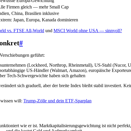
ewusste Europa-Gewichtung
lle Firmen gleich — mehr Small Cap
ndien, China, Brasilien inklusive
xtrem: Japan, Europa, Kanada dominieren
ld vs. FTSE All-World
und
MSCI World ohne USA — sinnvoll?
onkret
#
Verschiebungen geführt:
unternehmen (Lockheed, Northrop, Rheinmetall), US-Stahl (Nucor, US 
portabhängige US-Händler (Walmart, Amazon), europäische Exporteur
aber Tech-Schwergewichte haben sich gehalten
dert sich graduell, aber der breite Index bleibt stabil investiert. Ke
wissen will:
Trump-Zölle und dein ETF-Sparplan
tioniert wie er ist. Marktkapitalisierungsgewichtung ist nicht perfekt,
e — und die kostet Geld und Aufmerksamkeit.