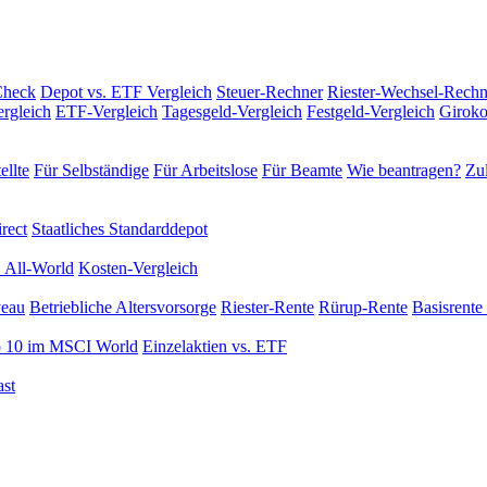
Check
Depot vs. ETF Vergleich
Steuer-Rechner
Riester-Wechsel-Rechn
rgleich
ETF-Vergleich
Tagesgeld-Vergleich
Festgeld-Vergleich
Giroko
ellte
Für Selbständige
Für Arbeitslose
Für Beamte
Wie beantragen?
Zul
rect
Staatliches Standarddepot
 All-World
Kosten-Vergleich
veau
Betriebliche Altersvorsorge
Riester-Rente
Rürup-Rente
Basisrente 
 10 im MSCI World
Einzelaktien vs. ETF
st