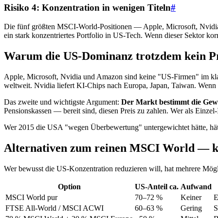
Risiko 4: Konzentration in wenigen Titeln
#
Die fünf größten MSCI-World-Positionen — Apple, Microsoft, Nvidia,
ein stark konzentriertes Portfolio in US-Tech. Wenn dieser Sektor ko
Warum die US-Dominanz trotzdem kein Pr
Apple, Microsoft, Nvidia und Amazon sind keine "US-Firmen" im kla
weltweit. Nvidia liefert KI-Chips nach Europa, Japan, Taiwan. Wenn
Das zweite und wichtigste Argument:
Der Markt bestimmt die Gewi
Pensionskassen — bereit sind, diesen Preis zu zahlen. Wer als Einzel
Wer 2015 die USA "wegen Überbewertung" untergewichtet hätte, hätte 
Alternativen zum reinen MSCI World — k
Wer bewusst die US-Konzentration reduzieren will, hat mehrere Mögl
Option
US-Anteil ca.
Aufwand
MSCI World pur
70–72 %
Keiner
E
FTSE All-World / MSCI ACWI
60–63 %
Gering
S